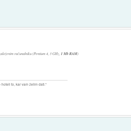
 založenim računalniku (Pentium 4, 3 GHz,
1 Mb RAM
)
hoteli to, kar vam želim dati."