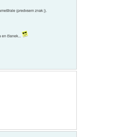
zameštrale (predvsem znak |).
a en članek...