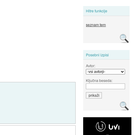
Hitre funkcije
seznam tem
Posebni izpisi
Avtor:
Ključna beseda: