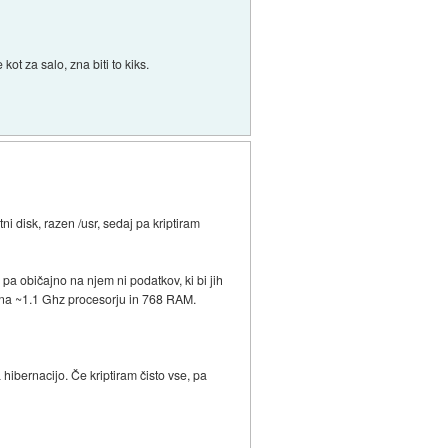
ot za salo, zna biti to kiks.
 disk, razen /usr, sedaj pa kriptiram
i pa običajno na njem ni podatkov, ki bi jih
ov na ~1.1 Ghz procesorju in 768 RAM.
hibernacijo. Če kriptiram čisto vse, pa