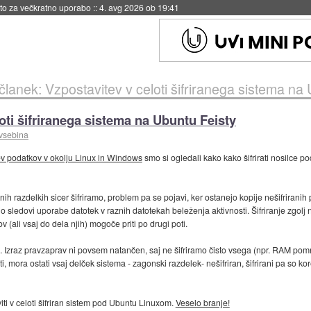
eto za večkratno uporabo
::
4. avg 2026 ob 19:41
članek: Vzpostavitev v celoti šifriranega sistema na
oti šifriranega sistema na Ubuntu Feisty
vsebina
cev podatkov v okolju Linux in Windows
smo si ogledali kako kako šifrirati nosilce po
ih razdelkih sicer šifriramo, problem pa se pojavi, ker ostanejo kopije nešifrirani
o sledovi uporabe datotek v raznih datotekah beleženja aktivnosti. Šifriranje zgolj n
ov (ali vsaj do dela njih) mogoče priti po drugi poti.
ma. Izraz pravzaprav ni povsem natančen, saj ne šifriramo čisto vsega (npr. RAM po
ora ostati vsaj delček sistema - zagonski razdelek- nešifriran, šifrirani pa so kore
ti v celoti šifriran sistem pod Ubuntu Linuxom.
Veselo branje!