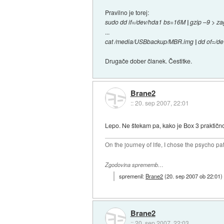
Pravilno je torej:
sudo dd if=/dev/hda1 bs=16M
|
gzip –9 > za
...
cat /media/USBbackup/MBR.img
|
dd of=/de
Drugače dober članek. Čestitke.
Brane2
::
20. sep 2007, 22:01
Lepo. Ne štekam pa, kako je Box 3 praktično 
On the journey of life, I chose the psycho pa
Zgodovina sprememb…
spremenil:
Brane2
(
20. sep 2007 ob 22:01
)
Brane2
::
20. sep 2007, 22:03