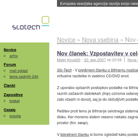
Evropska vesoljska agencija razvija svojo rak
Novice
»
Nova vsebina
»
Nov 
Novice
Nov članek: Vzpostavitev v cel
arhiv
Matej Kovačič
::
20. sep 2007
ob 20:58
Nova 
Forum
Slo-Tech
- V
prejšnjem članku o šifriranju nosil
mali oglasi
virtualne razdelke in vsebino CD/DVD enot.
teme zadnjih 24h
Članki
Z uporabo opisanih postopkov podatke na šifriran
raznih začasnih datotekah (
tmp
) oziroma ostanej
Zaposlitve
zato včasih ni dovolj, saj je do občutljivih podatk
brskaj
Ostalo
Rešitev proti temu je šifriranje celotnega siste
pravila
disku. Ker moramo sistem vseeno nekako zagnati, m
prostor (tim.
swap
).
V
tokratnem članku
si bomo ogledati kako postavi