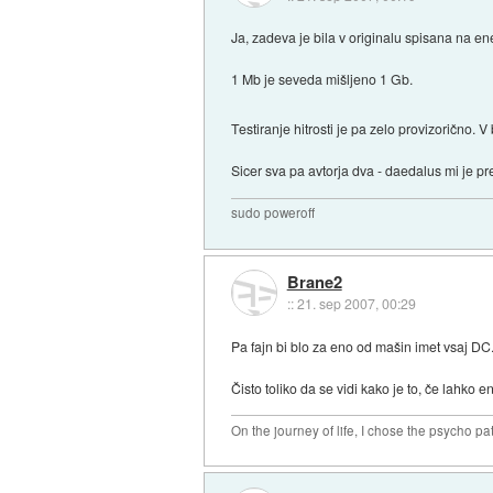
Ja, zadeva je bila v originalu spisana na e
1 Mb je seveda mišljeno 1 Gb.
Testiranje hitrosti je pa zelo provizorično. 
Sicer sva pa avtorja dva - daedalus mi je pr
sudo poweroff
Brane2
::
21. sep 2007, 00:29
Pa fajn bi blo za eno od mašin imet vsaj DC
Čisto toliko da se vidi kako je to, če lahko
On the journey of life, I chose the psycho pa