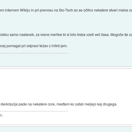
nem internem Wikiju in pri prenosu na Slo-Tech so se očitno nekatere stvari malce 
V bistvu samo nastavek, za resne meritve bi si bilo treba vzeti več časa. Mogoče še z
ecej pomagal pri odpravi težav z initrd-jem.
.
 en/de/kripcija pade na nekatere core, medtem ko ostali meljejo kaj drugega.
th.