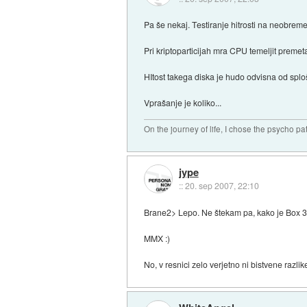
Pa še nekaj. Testiranje hitrosti na neobreme
Pri kriptoparticijah mra CPU temeljit preme
HItost takega diska je hudo odvisna od splo
Vprašanje je koliko...
On the journey of life, I chose the psycho pa
jype
::
20. sep 2007, 22:10
Brane2> Lepo. Ne štekam pa, kako je Box 3 pr
MMX :)
No, v resnici zelo verjetno ni bistvene razl