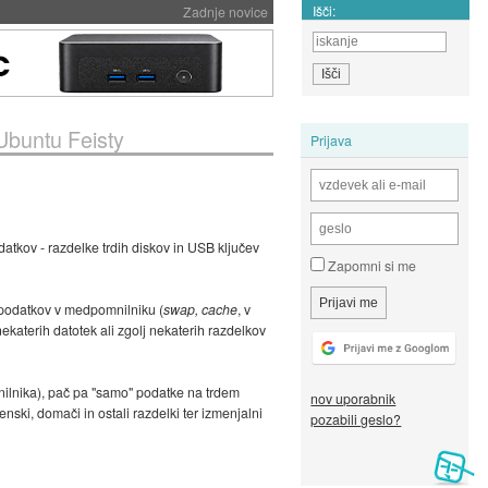
Išči:
Zadnje novice
 Ubuntu Feisty
Prijava
datkov - razdelke trdih diskov in USB ključev
Zapomni si me
h podatkov v medpomnilniku (
swap, cache
, v
ekaterih datotek ali zgolj nekaterih razdelkov
mnilnika), pač pa "samo" podatke na trdem
nov uporabnik
nski, domači in ostali razdelki ter izmenjalni
pozabili geslo?