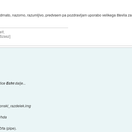
edrnato, nazorno, razumljivo, predvsem pa pozdravljam uporabo velikega števila za
lf,
 Szasz]
ičice
Echt
dalje...
gonski_razdelek.img
/hda
rta (pipe).