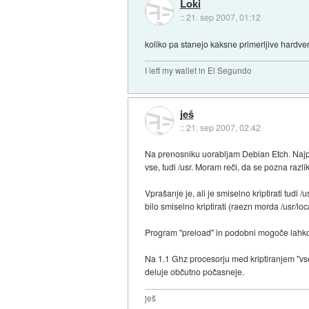
Loki
::
21. sep 2007, 01:12
koliko pa stanejo kaksne primerljive hardvers
I left my wallet in El Segundo
ješ
::
21. sep 2007, 02:42
Na prenosniku uorabljam Debian Etch. Najpre
vse, tudi /usr. Moram reči, da se pozna razlika
Vprašanje je, ali je smiselno kriptirati tudi 
bilo smiselno kriptirati (raezn morda /usr/l
Program "preload" in podobni mogoče lahko tud
Na 1.1 Ghz procesorju med kriptiranjem "vseg
deluje občutno počasneje.
ješ