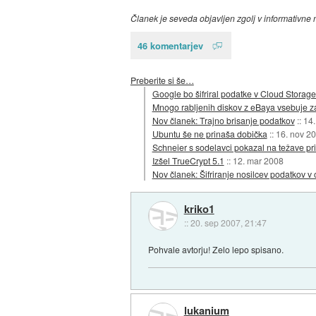
Članek je seveda objavljen zgolj v informativne
46 komentarjev
Preberite si še…
Google bo šifriral podatke v Cloud Storag
Mnogo rabljenih diskov z eBaya vsebuje 
Nov članek: Trajno brisanje podatkov
::
14.
Ubuntu še ne prinaša dobička
::
16. nov 2
Schneier s sodelavci pokazal na težave pr
Izšel TrueCrypt 5.1
::
12. mar 2008
Nov članek: Šifriranje nosilcev podatkov v
kriko1
::
20. sep 2007, 21:47
Pohvale avtorju! Zelo lepo spisano.
lukanium