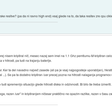
ke resitve? (pa da ni ravno high end) vsaj glede na to, da taka resitev zre cpu cikle k
j nisem kriptiral nič, mesec nazaj sem imel na 1.1 Ghz pemtiumu-M kriptiran celotni
 v hitrosti, pa tudi na trajanju baterije.
/usr. Ker ta del navadno največ zasede (ali pa je vsaj najpogosteje uporabljan), hkrat
ocal ...). Se pa ta dodatno kriptiran /usr precej pozna na hitrosti nalaganja program
i spremenijo situacijo glede hitrosti diska in odzivnosti. Bi bilo še treba izmeriti.
a, razen /usr" in kriptiranjem ničesar praktično ne opazim razlike, razen v času za 