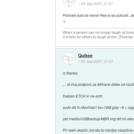
::
20. sep 2007, 21:57
Pohvale tudi od mene! Res si se potrudil. J
:)
When a person can no longer laugh at himse
it is time for others to laugh at him. [Thomas
Quikee
::
20. sep 2007, 21:57
iz članka:
..., ki ima podporo za šifrirane diske od razl
Debian ETCH in ne echt
sudo dd if=/dev/hda1 bs=16M gzip –9 > za
...
cat /media/USBbackup/MBR.img dd of=/dev
Pri vseh ukazih, kot sta ta manjka navpična č