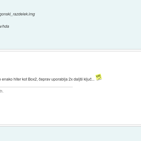
gonski_razdelek.img
v/hda
enako hiter kot Box2, čeprav uporablja 2x daljši ključ...
th.