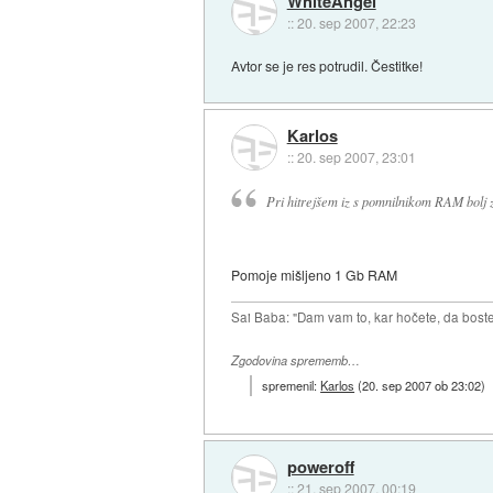
WhiteAngel
::
20. sep 2007, 22:23
Avtor se je res potrudil. Čestitke!
Karlos
::
20. sep 2007, 23:01
Pri hitrejšem iz s pomnilnikom RAM bolj
Pomoje mišljeno 1 Gb RAM
Sai Baba: "Dam vam to, kar hočete, da boste 
Zgodovina sprememb…
spremenil:
Karlos
(
20. sep 2007 ob 23:02
)
poweroff
::
21. sep 2007, 00:19