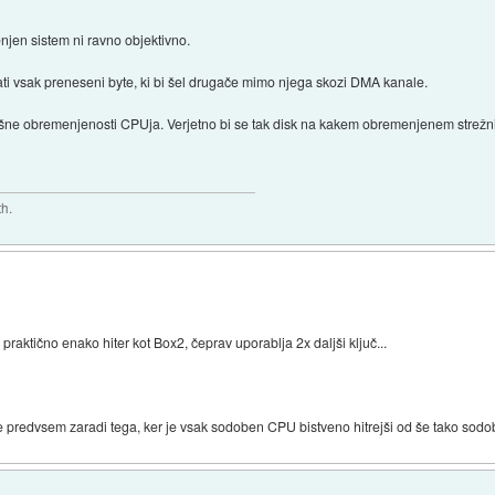
njen sistem ni ravno objektivno.
tati vsak preneseni byte, ki bi šel drugače mimo njega skozi DMA kanale.
šne obremenjenosti CPUja. Verjetno bi se tak disk na kakem obremenjenem strežniku
th.
aktično enako hiter kot Box2, čeprav uporablja 2x daljši ključ...
ike predvsem zaradi tega, ker je vsak sodoben CPU bistveno hitrejši od še tako sodob