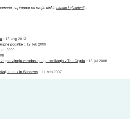
 namene, saj vendar na svojih diskih
nimate kaj skrivati
...
eu
::
18. avg 2013
zaupne podatke
::
12. feb 2009
 jan 2009
008
i zagotavljanju verodostojnega zanikanja v TrueCryptu
::
18. jul 2008
 okolju Linux in Windows
::
11. sep 2007