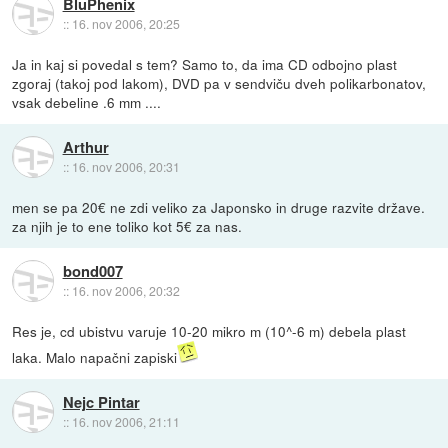
BluPhenix
::
16. nov 2006, 20:25
Ja in kaj si povedal s tem? Samo to, da ima CD odbojno plast
zgoraj (takoj pod lakom), DVD pa v sendviču dveh polikarbonatov,
vsak debeline .6 mm ....
Arthur
::
16. nov 2006, 20:31
men se pa 20€ ne zdi veliko za Japonsko in druge razvite države.
za njih je to ene toliko kot 5€ za nas.
bond007
::
16. nov 2006, 20:32
Res je, cd ubistvu varuje 10-20 mikro m (10^-6 m) debela plast
laka. Malo napačni zapiski
Nejc Pintar
::
16. nov 2006, 21:11