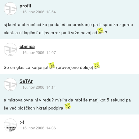
profii
::
16. nov 2006, 13:54
sj kontra obrneš cd ko ga daješ na praskanje pa ti spraska zgorno
plast. a ni logičn? al jav error pa ti vrže nazaj cd
?
cbelica
::
16. nov 2006, 14:07
Se en glas za kurjenje!
(preverjeno deluje)
SeTAr
::
16. nov 2006, 14:14
a mikrovalovna ni v redu? mislim da rabi še manj kot 5 sekund pa
še več ploščkoh hkrati podpira
;-)
::
16. nov 2006, 14:36