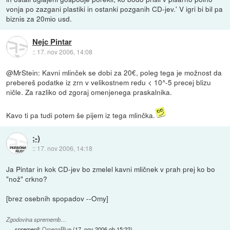
vonja po zazgani plastiki in ostanki pozganih CD-jev.' V igri bi bil pa
biznis za 20mio usd.
Nejc Pintar
::
17. nov 2006, 14:08
@MrStein: Kavni mlinček se dobi za 20€, poleg tega je možnost da
prebereš podatke iz zrn v velikostnem redu < 10^-5 precej blizu
ničle. Za razliko od zgoraj omenjenega praskalnika.
Kavo ti pa tudi potem še pijem iz tega mlinčka.
;-)
::
17. nov 2006, 14:18
Ja Pintar in kok CD-jev bo zmelel kavni mličnek v prah prej ko bo
"nož" crkno?
[brez osebnih spopadov --Omy]
Zgodovina sprememb…
spremenil:
OmegaBlue
(
17. nov 2006 ob 15:22
)