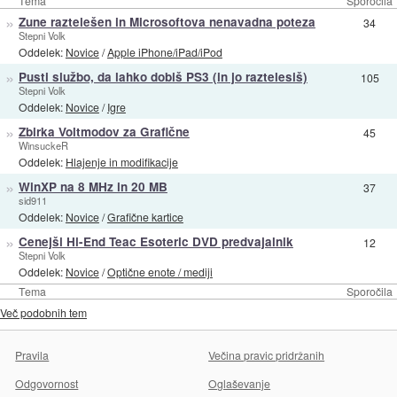
Tema
Sporočila
»
Zune raztelešen in Microsoftova nenavadna poteza
34
Stepni Volk
Oddelek:
Novice
/
Apple iPhone/iPad/iPod
»
Pusti službo, da lahko dobiš PS3 (in jo raztelesiš)
105
Stepni Volk
Oddelek:
Novice
/
Igre
»
Zbirka Voltmodov za Grafične
45
WinsuckeR
Oddelek:
Hlajenje in modifikacije
»
WinXP na 8 MHz in 20 MB
37
sid911
Oddelek:
Novice
/
Grafične kartice
»
Cenejši Hi-End Teac Esoteric DVD predvajalnik
12
Stepni Volk
Oddelek:
Novice
/
Optične enote / mediji
Tema
Sporočila
Več podobnih tem
Pravila
Večina pravic pridržanih
Odgovornost
Oglaševanje