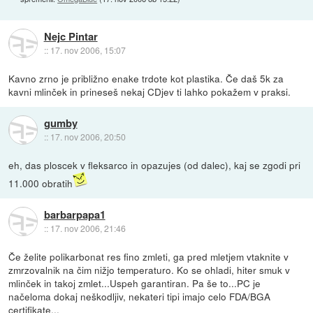
Nejc Pintar
::
17. nov 2006, 15:07
Kavno zrno je približno enake trdote kot plastika. Če daš 5k za
kavni mlinček in prineseš nekaj CDjev ti lahko pokažem v praksi.
gumby
::
17. nov 2006, 20:50
eh, das ploscek v fleksarco in opazujes (od dalec), kaj se zgodi pri
11.000 obratih
barbarpapa1
::
17. nov 2006, 21:46
Če želite polikarbonat res fino zmleti, ga pred mletjem vtaknite v
zmrzovalnik na čim nižjo temperaturo. Ko se ohladi, hiter smuk v
mlinček in takoj zmlet...Uspeh garantiran. Pa še to...PC je
načeloma dokaj neškodljiv, nekateri tipi imajo celo FDA/BGA
certifikate...