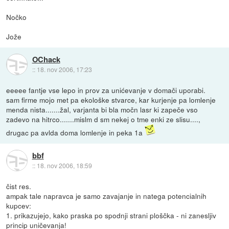
Nočko
Jože
OChack
::
18. nov 2006, 17:23
eeeee fantje vse lepo in prov za unićevanje v domači uporabi.
sam firme mojo met pa ekološke stvarce, kar kurjenje pa lomlenje
menda nista.......žal, varjanta bi bla močn lasr ki zapeče vso
zadevo na hitrco.......mislm d sm nekej o tme enki ze slisu....,
drugac pa avlda doma lomlenje in peka 1a
bbf
::
18. nov 2006, 18:59
čist res.
ampak tale napravca je samo zavajanje in natega potencialnih
kupcev:
1. prikazujejo, kako praska po spodnji strani ploščka - ni zanesljiv
princip uničevanja!