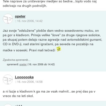
Tele naprave za uničevanjev medijev so bedne...toplo vodo naj
odkrivajo na drugih področjih.
opeter
::
16. nov 2006, 14:42
Jaz svoje "odslužene" plošče dam vedno sosedovemu mulcu, on
pa gor s kladivom. Prireja velike "šove" za druge njegove sošolce,
pa skupaj potem delajo razne agresije nad avtomobilskimi gumami,
CD in DVD-ji, nad starimi igračami, pa seveda ne pozabijo na
mačke v soseski. Pravi mali tečneži
Zgodovina sprememb…
spremenil:
opeter
(
16. nov 2006 ob 14:42
)
Looooooka
::
16. nov 2006, 14:58
a ni lazje s kladivom k ga ma ze vsak mahnit...se prej das pa v
vreco da ne leti okol.