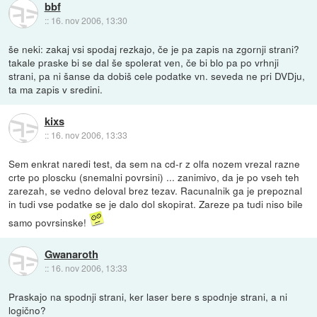
bbf
::
16. nov 2006, 13:30
še neki: zakaj vsi spodaj rezkajo, če je pa zapis na zgornji strani?
takale praske bi se dal še spolerat ven, če bi blo pa po vrhnji
strani, pa ni šanse da dobiš cele podatke vn. seveda ne pri DVDju,
ta ma zapis v sredini.
kixs
::
16. nov 2006, 13:33
Sem enkrat naredi test, da sem na cd-r z olfa nozem vrezal razne
crte po ploscku (snemalni povrsini) ... zanimivo, da je po vseh teh
zarezah, se vedno deloval brez tezav. Racunalnik ga je prepoznal
in tudi vse podatke se je dalo dol skopirat. Zareze pa tudi niso bile
samo povrsinske!
Gwanaroth
::
16. nov 2006, 13:33
Praskajo na spodnji strani, ker laser bere s spodnje strani, a ni
logično?