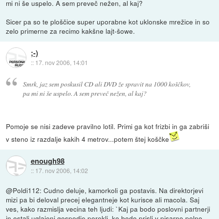
mi ni še uspelo. A sem preveč nežen, al kaj?
Sicer pa so te ploščice super uporabne kot uklonske mrežice in so
zelo primerne za recimo kakšne lajt-šowe.
;-)
::
17. nov 2006, 14:01
Smrk, jaz sem poskusil CD ali DVD že spravit na 1000 koščkov,
pa mi ni še uspelo. A sem preveč nežen, al kaj?
Pomoje se nisi zadeve pravilno lotil. Primi ga kot frizbi in ga zabriši
v steno iz razdalje kakih 4 metrov...potem štej koščke
enough98
::
17. nov 2006, 14:02
@Poldi112: Cudno deluje, kamorkoli ga postavis. Na direktorjevi
mizi pa bi deloval precej elegantneje kot kurisce ali macola. Saj
ves, kako razmislja vecina teh ljudi: `Kaj pa bodo poslovni partnerji
in ostali uglajeni gospodje porekli, ko bodo prisli v pisarno polno