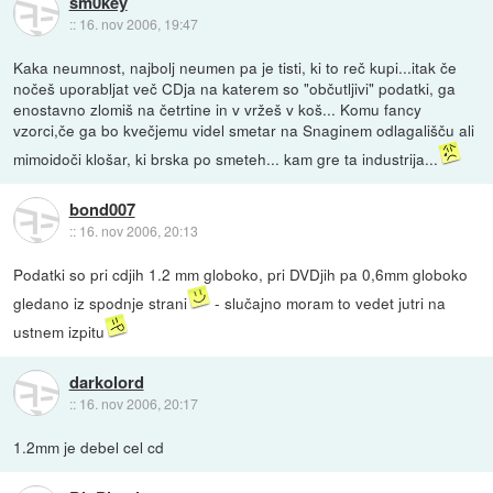
sm0key
::
16. nov 2006, 19:47
Kaka neumnost, najbolj neumen pa je tisti, ki to reč kupi...itak če
nočeš uporabljat več CDja na katerem so "občutljivi" podatki, ga
enostavno zlomiš na četrtine in v vržeš v koš... Komu fancy
vzorci,če ga bo kvečjemu videl smetar na Snaginem odlagališču ali
mimoidoči klošar, ki brska po smeteh... kam gre ta industrija...
bond007
::
16. nov 2006, 20:13
Podatki so pri cdjih 1.2 mm globoko, pri DVDjih pa 0,6mm globoko
gledano iz spodnje strani
- slučajno moram to vedet jutri na
ustnem izpitu
darkolord
::
16. nov 2006, 20:17
1.2mm je debel cel cd