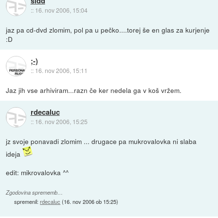
sidd
::
16. nov 2006, 15:04
jaz pa cd-dvd zlomim, pol pa u pečko....torej še en glas za kurjenje
:D
;-)
::
16. nov 2006, 15:11
Jaz jih vse arhiviram...razn če ker nedela ga v koš vržem.
rdecaluc
::
16. nov 2006, 15:25
jz svoje ponavadi zlomim ... drugace pa mukrovalovka ni slaba
ideja
edit: mikrovalovka ^^
Zgodovina sprememb…
spremenil:
rdecaluc
(
16. nov 2006 ob 15:25
)