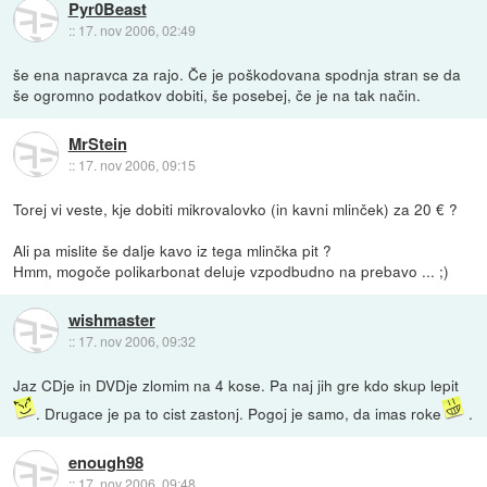
Pyr0Beast
::
17. nov 2006, 02:49
še ena napravca za rajo. Če je poškodovana spodnja stran se da
še ogromno podatkov dobiti, še posebej, če je na tak način.
MrStein
::
17. nov 2006, 09:15
Torej vi veste, kje dobiti mikrovalovko (in kavni mlinček) za 20 € ?
Ali pa mislite še dalje kavo iz tega mlinčka pit ?
Hmm, mogoče polikarbonat deluje vzpodbudno na prebavo ... ;)
wishmaster
::
17. nov 2006, 09:32
Jaz CDje in DVDje zlomim na 4 kose. Pa naj jih gre kdo skup lepit
. Drugace je pa to cist zastonj. Pogoj je samo, da imas roke
.
enough98
::
17. nov 2006, 09:48