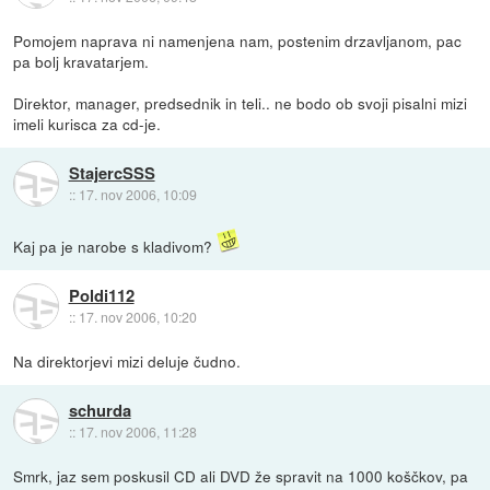
Pomojem naprava ni namenjena nam, postenim drzavljanom, pac
pa bolj kravatarjem.
Direktor, manager, predsednik in teli.. ne bodo ob svoji pisalni mizi
imeli kurisca za cd-je.
StajercSSS
::
17. nov 2006, 10:09
Kaj pa je narobe s kladivom?
Poldi112
::
17. nov 2006, 10:20
Na direktorjevi mizi deluje čudno.
schurda
::
17. nov 2006, 11:28
Smrk, jaz sem poskusil CD ali DVD že spravit na 1000 koščkov, pa