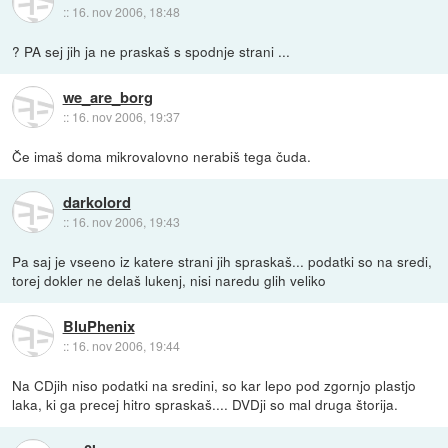
::
16. nov 2006, 18:48
? PA sej jih ja ne praskaš s spodnje strani ...
we_are_borg
::
16. nov 2006, 19:37
Če imaš doma mikrovalovno nerabiš tega čuda.
darkolord
::
16. nov 2006, 19:43
Pa saj je vseeno iz katere strani jih spraskaš... podatki so na sredi,
torej dokler ne delaš lukenj, nisi naredu glih veliko
BluPhenix
::
16. nov 2006, 19:44
Na CDjih niso podatki na sredini, so kar lepo pod zgornjo plastjo
laka, ki ga precej hitro spraskaš.... DVDji so mal druga štorija.