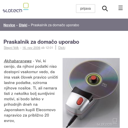
☰
Novice
»
Diski
»
Praskalnik za domačo uporabo
Praskalnik za domačo uporabo
Stepni Volk
::
16. nov 2006
ob 12:01
Diski
- Vsi, ki
Akihabaranews
cenijo, da njihovi podatki niso
dostopni vsakomur vedo, da
ima vsak človek pravico uničiti
lastne podatke, oziroma
njihove nosilce. Ti, ali nemara
tisti z nekoliko bolj sumljivimi
motivi, si bodo lahko v
prihodnjih dneh na
Japonskem kupili Elecomovo
napravico za približno 20
evrov,