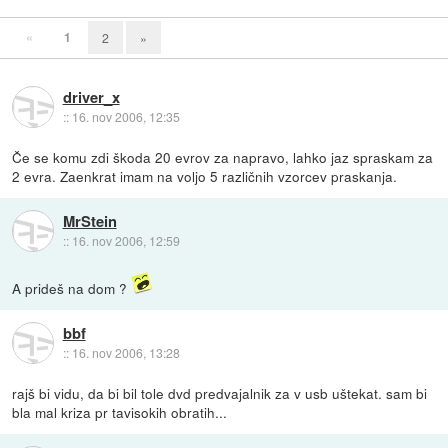
«
1
2
»
driver_x
::
16. nov 2006, 12:35
Če se komu zdi škoda 20 evrov za napravo, lahko jaz spraskam za
2 evra. Zaenkrat imam na voljo 5 različnih vzorcev praskanja.
MrStein
::
16. nov 2006, 12:59
A prideš na dom ?
bbf
::
16. nov 2006, 13:28
rajš bi vidu, da bi bil tole dvd predvajalnik za v usb uštekat. sam bi
bla mal kriza pr tavisokih obratih...