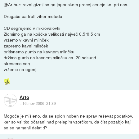
@Arthur: razni gizmi so na japonskem precej ceneje kot pri nas.
Drugače pa trotl-ziher metoda:
CD segrejemo v mikrovalovki
Zlomimo ga na koščke velikosti največ 0,5*0,5 cm
vržemo v kavni mlinček
zapremo kavni mlinček
pritisnemo gumb na kavnem mlinčku
držimo gumb na kavnem mlinčku ca. 20 sekund
stresemo ven
vržemo na ogenj
Arto
::
16. nov 2006, 21:39
Mogoče je mišleno, da se sploh noben ne sprav reševat podatkov,
ker so vsi tko očarani nad prelepim vzorčkom, da čist pozabjo kaj
so se namenil delat :P