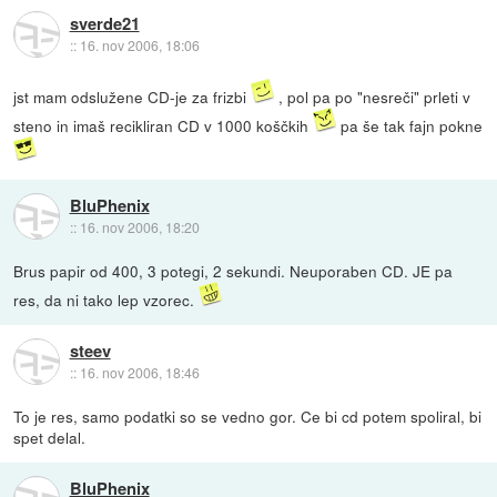
sverde21
::
16. nov 2006, 18:06
jst mam odslužene CD-je za frizbi
, pol pa po "nesreči" prleti v
steno in imaš recikliran CD v 1000 koščkih
pa še tak fajn pokne
BluPhenix
::
16. nov 2006, 18:20
Brus papir od 400, 3 potegi, 2 sekundi. Neuporaben CD. JE pa
res, da ni tako lep vzorec.
steev
::
16. nov 2006, 18:46
To je res, samo podatki so se vedno gor. Ce bi cd potem spoliral, bi
spet delal.
BluPhenix