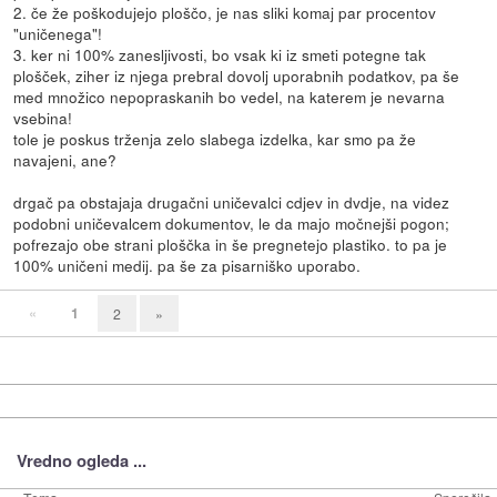
2. če že poškodujejo ploščo, je nas sliki komaj par procentov
"uničenega"!
3. ker ni 100% zanesljivosti, bo vsak ki iz smeti potegne tak
plošček, ziher iz njega prebral dovolj uporabnih podatkov, pa še
med množico nepopraskanih bo vedel, na katerem je nevarna
vsebina!
tole je poskus trženja zelo slabega izdelka, kar smo pa že
navajeni, ane?
drgač pa obstajaja drugačni uničevalci cdjev in dvdje, na videz
podobni uničevalcem dokumentov, le da majo močnejši pogon;
pofrezajo obe strani ploščka in še pregnetejo plastiko. to pa je
100% uničeni medij. pa še za pisarniško uporabo.
«
1
2
»
Vredno ogleda ...