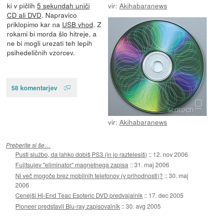
ki v pičlih
5 sekundah uniči
vir:
Akihabaranews
CD ali DVD
. Napravico
priklopimo kar na
USB vhod
. Z
rokami bi morda šlo hitreje, a
ne bi mogli urezati teh lepih
psihedeličnih vzorcev.
58 komentarjev
vir:
Akihabaranews
Preberite si še…
Pusti službo, da lahko dobiš PS3 (in jo raztelesiš)
::
12. nov 2006
Fujitsujev "eliminator" magnetnega zapisa
::
31. maj 2006
Ni več mogoče brez mobilnih telefonov (v prihodnosti)?
::
30. maj
2006
Cenejši Hi-End Teac Esoteric DVD predvajalnik
::
17. dec 2005
Pioneer predstavil Blu-ray zapisovalnik
::
30. avg 2005