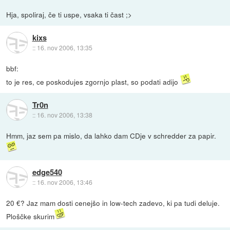
Hja, spoliraj, če ti uspe, vsaka ti čast ;>
kixs
::
16. nov 2006, 13:35
bbf:
to je res, ce poskodujes zgornjo plast, so podati adijo
Tr0n
::
16. nov 2006, 13:38
Hmm, jaz sem pa mislo, da lahko dam CDje v schredder za papir.
edge540
::
16. nov 2006, 13:46
20 €? Jaz mam dosti cenejšo in low-tech zadevo, ki pa tudi deluje.
Ploščke skurim