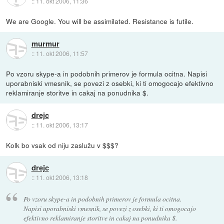
::
11. okt 2006, 11:36
We are Google. You will be assimilated. Resistance is futile.
murmur
::
11. okt 2006, 11:57
Po vzoru skype-a in podobnih primerov je formula ocitna. Napisi
uporabniski vmesnik, se povezi z osebki, ki ti omogocajo efektivno
reklamiranje storitve in cakaj na ponudnika $.
drejc
::
11. okt 2006, 13:17
Kolk bo vsak od niju zaslužu v $$$?
drejc
::
11. okt 2006, 13:18
Po vzoru skype-a in podobnih primerov je formula ocitna.
Napisi uporabniski vmesnik, se povezi z osebki, ki ti omogocajo
efektivno reklamiranje storitve in cakaj na ponudnika $.