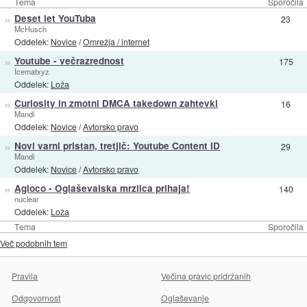
Tema
Sporočila
»
Deset let YouTuba
23
McHusch
Oddelek:
Novice
/
Omrežja / internet
»
Youtube - večrazrednost
175
Icematxyz
Oddelek:
Loža
»
Curiosity in zmotni DMCA takedown zahtevki
16
Mandi
Oddelek:
Novice
/
Avtorsko pravo
»
Novi varni pristan, tretjič: Youtube Content ID
29
Mandi
Oddelek:
Novice
/
Avtorsko pravo
»
Agloco - Oglaševalska mrzlica prihaja!
140
nuclear
Oddelek:
Loža
Tema
Sporočila
Več podobnih tem
Pravila
Večina pravic pridržanih
Odgovornost
Oglaševanje