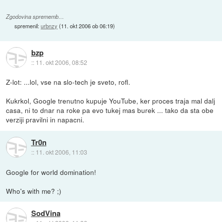
Zgodovina sprememb…
spremenil:
urbnzy
(
11. okt 2006 ob 06:19
)
bzp
::
11. okt 2006, 08:52
Z-lot: ...lol, vse na slo-tech je sveto, rofl.
Kukrkol, Google trenutno kupuje YouTube, ker proces traja mal dalj
casa, ni to dnar na roke pa evo tukej mas burek ... tako da sta obe
verziji pravilni in napacni.
Tr0n
::
11. okt 2006, 11:03
Google for world domination!
Who's with me? ;)
SodVina