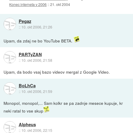
Konec interneta v 2006
::
21. okt 2004
Pegaz
::
10. okt 2006, 21:26
Upam, da zdaj ne bo YouTube BETA.
PARTyZAN
::
10. okt 2006, 21:58
Upam, da bodo vsaj bazo videov mergal z Google Video.
BoLhCa
::
10. okt 2006, 21:59
Monopol, monopol,... Sam kolkr se pa zadnje mesece kupuje, kr
neki ratal to vse skup
Alpheus
::
10. okt 2006, 22:15