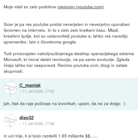
Moje misli so zelo podobne
njegovim (youtube.com)
.
Sicer je pa res youtube postal neverjeten in neverjetno uporaben
fenomen na internetu. In to v zelo zelo kratkem času. Mladi,
kreativni ljudje, kot so ustanovitelji youtube-a, lahko res naredijo
spremembo. Isto s človekoma google.
Tudi proizvajalec naboljrazširjenega desktop operacijskega sistema
Microsoft, bi moral delati revolucije, ne pa samo evolucije. Zglede
imajo lahko kar vsepovsod. Recimo youtube.com, blogi in ostale
skupnosti.
C_maniak
::
11. okt 2006, 17:03
jah, itak da raje počivajo na lovorikah. upam, da ne za dolgo. :)
diso32
::
11. okt 2006, 17:08
in uni trije, k si bojo razdelili 1,65 milijarde $$......