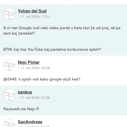
Yohan del Sud
::
11. okt 2006, 17:51
A ni mel Google tudi neki video portal v beta fazi že od prej, ali pa
sem kaj zamešal?
BTW, kaj ima YouTube kaj pametne konkurence sploh?
Nejc Pintar
::
11. okt 2006, 20:09
@2448: ti sploh veš kako google služi keš?
sankus
::
11. okt 2006, 21:58
Razsvetli me Nejc P.
SanAndreas