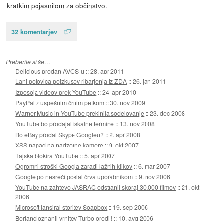
kratkim pojasnilom za občinstvo.
32 komentarjev
Preberite si še…
Delicious prodan AVOS-u
::
28. apr 2011
Lani polovica poizkusov ribarjenja iz ZDA
::
26. jan 2011
Izposoja videov prek YouTube
::
24. apr 2010
PayPal z uspešnim črnim petkom
::
30. nov 2009
Warner Music in YouTube prekinila sodelovanje
::
23. dec 2008
YouTube bo prodajal iskalne termine
::
13. nov 2008
Bo eBay prodal Skype Googleu?
::
2. apr 2008
XSS napad na nadzorne kamere
::
9. okt 2007
Tajska blokira YouTube
::
5. apr 2007
Ogromni stroški Googla zaradi lažnih klikov
::
6. mar 2007
Google po nesreči poslal črva uporabnikom
::
9. nov 2006
YouTube na zahtevo JASRAC odstranil skoraj 30.000 filmov
::
21. okt
2006
Microsoft lansiral storitev Soapbox
::
19. sep 2006
Borland oznanil vrnitev Turbo orodij!
::
10. avg 2006