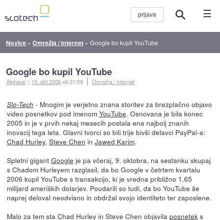
☰
Novice
»
Omrežja / internet
»
Google bo kupil YouTube
Google bo kupil YouTube
Alpheus
::
10. okt 2006
ob 21:09
Omrežja / internet
- Mnogim je verjetno znana storitev za brezplačno objavo
Slo-Tech
video posnetkov pod imenom
YouTube
. Osnovana je bila konec
2005 in je v prvih nekaj mesecih postala ena najbolj znanih
inovacij tega leta. Glavni tvorci so bili trije bivši delavci PayPal-a:
Chad Hurley
,
Steve Chen
in
Jawed Karim
.
Spletni gigant
Google
je pa včeraj, 9. oktobra, na sestanku skupaj
s Chadom Hurleyem razglasil, da bo Google v četrtem kvartalu
2006 kupil YouTube s transakcijo, ki je vredna približno 1.65
milijard ameriških dolarjev. Poudarili so tudi, da bo YouTube še
naprej deloval neodvisno in obdržal svojo identiteto ter zaposlene.
Malo za tem sta Chad Hurley in Steve Chen objavila
posnetek
s