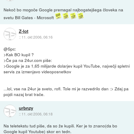
Nekoč bo mogoče Google premagal najbogatejšega človeka na
svetu Bill Gates - Microsoft
Z-lot
::
11. okt 2006, 06:16
@Spc:
>Kak BO kupil ?
>Če pa na 24ur.com piše:
>Google je za 1,65 milijarde dolarjev kupil YouTube, največji spletni
servis za izmenjavo videoposnetkov
...lol, vse na 24ur je sveto, rofl. Tole mi je razvedrilo dan :> Zdaj pa
pojdi nazaj brat trače.
urbnzy
::
11. okt 2006, 06:18
Na teletekstu tud piše, da so že kupili. Ker je to znano(da bo
Google kupil Youtube) skor en tedn.