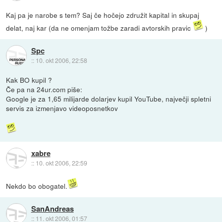
Kaj pa je narobe s tem? Saj če hočejo združit kapital in skupaj
delat, naj kar (da ne omenjam tožbe zaradi avtorskih pravic
)
Spc
::
10. okt 2006, 22:58
Kak BO kupil ?
Če pa na 24ur.com piše:
Google je za 1,65 milijarde dolarjev kupil YouTube, največji spletni
servis za izmenjavo videoposnetkov
xabre
::
10. okt 2006, 22:59
Nekdo bo obogatel.
SanAndreas
::
11. okt 2006, 01:57