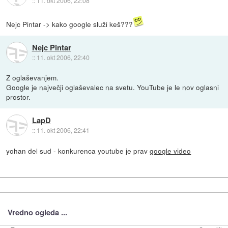
::
11. okt 2006, 22:08
Nejc Pintar -> kako google služi keš???
Nejc Pintar
::
11. okt 2006, 22:40
Z oglaševanjem.
Google je največji oglaševalec na svetu. YouTube je le nov oglasni
prostor.
LapD
::
11. okt 2006, 22:41
yohan del sud - konkurenca youtube je prav
google video
Vredno ogleda ...