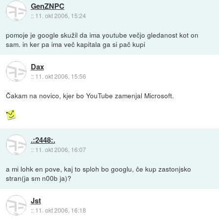
GenZNPC
::
11. okt 2006, 15:24
pomoje je google skužil da ima youtube večjo gledanost kot on
sam. in ker pa ima več kapitala ga si pač kupi
Dax
::
11. okt 2006, 15:56
Čakam na novico, kjer bo YouTube zamenjal Microsoft.
.:2448:.
::
11. okt 2006, 16:07
a mi lohk en pove, kaj to sploh bo googlu, če kup zastonjsko
stran(ja sm n00b ja)?
Jst
::
11. okt 2006, 16:18