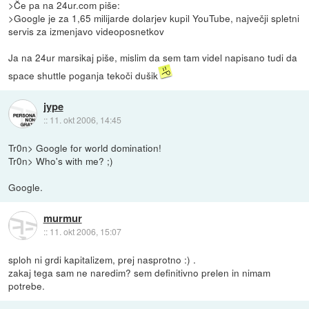
>Če pa na 24ur.com piše:
>Google je za 1,65 milijarde dolarjev kupil YouTube, največji spletni
servis za izmenjavo videoposnetkov
Ja na 24ur marsikaj piše, mislim da sem tam videl napisano tudi da
space shuttle poganja tekoči dušik
jype
::
11. okt 2006, 14:45
Tr0n> Google for world domination!
Tr0n> Who's with me? ;)
Google.
murmur
::
11. okt 2006, 15:07
sploh ni grdi kapitalizem, prej nasprotno :) .
zakaj tega sam ne naredim? sem definitivno prelen in nimam
potrebe.