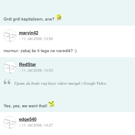
Grdi grdi kapitalizem, ane?
marvin42
::
11. okt 2006, 13:56
murmur: zakaj še ti tega ne narediš? :)
RedStar
::
11. okt 2006, 14:03
Upam, da bodo vsaj bazo videov mergal z Google Video.
Yes, yes, we want that!
edge540
::
11. okt 2006, 14:27