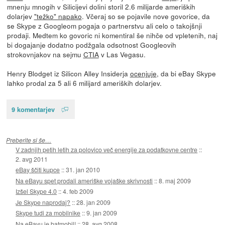
mnenju mnogih v Silicijevi dolini storil 2.6 milijarde ameriških
dolarjev
"težko" napako
. Včeraj so se pojavile nove govorice, da
se Skype z Googleom pogaja o partnerstvu ali celo o takojšnji
prodaji. Medtem ko govoric ni komentiral še nihče od vpletenih, naj
bi dogajanje dodatno podžgala odsotnost Googleovih
strokovnjakov na sejmu
CTIA
v Las Vegasu.
Henry Blodget iz Silicon Alley Insiderja
ocenjuje
, da bi eBay Skype
lahko prodal za 5 ali 6 milijard ameriških dolarjev.
9 komentarjev
Preberite si še…
V zadnjih petih letih za polovico več energije za podatkovne centre
::
2. avg 2011
eBay ščiti kupce
::
31. jan 2010
Na eBayu spet prodali ameriške vojaške skrivnosti
::
8. maj 2009
Izšel Skype 4.0
::
4. feb 2009
Je Skype naprodaj?
::
28. jan 2009
Skype tudi za mobilnike
::
9. jan 2009
Na eBayu je batmobil!
::
28. avg 2008