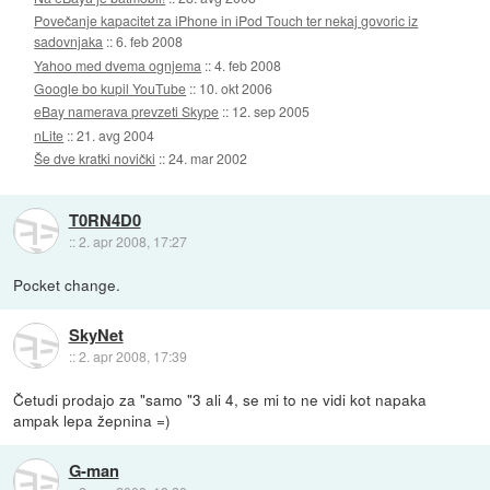
Povečanje kapacitet za iPhone in iPod Touch ter nekaj govoric iz
sadovnjaka
::
6. feb 2008
Yahoo med dvema ognjema
::
4. feb 2008
Google bo kupil YouTube
::
10. okt 2006
eBay namerava prevzeti Skype
::
12. sep 2005
nLite
::
21. avg 2004
Še dve kratki novički
::
24. mar 2002
T0RN4D0
::
2. apr 2008, 17:27
Pocket change.
SkyNet
::
2. apr 2008, 17:39
Četudi prodajo za "samo "3 ali 4, se mi to ne vidi kot napaka
ampak lepa žepnina =)
G-man