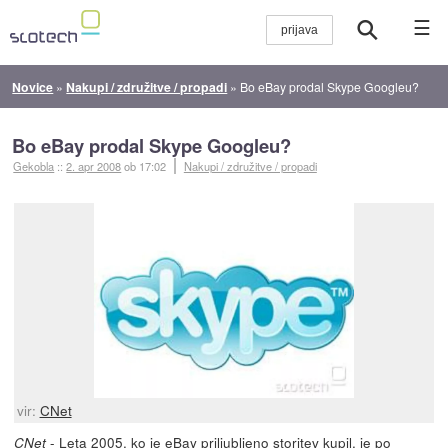
☰
Novice
»
Nakupi / združitve / propadi
»
Bo eBay prodal Skype Googleu?
Bo eBay prodal Skype Googleu?
Gekobla
::
2. apr 2008
ob 17:02
Nakupi / združitve / propadi
vir:
CNet
- Leta 2005, ko je eBay priljubljeno storitev
kupil
, je po
CNet