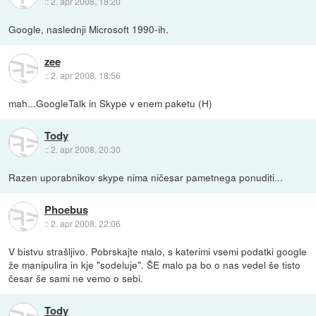
::
2. apr 2008, 18:20
Google, naslednji Microsoft 1990-ih.
zee
::
2. apr 2008, 18:56
mah...GoogleTalk in Skype v enem paketu (H)
Tody
::
2. apr 2008, 20:30
Razen uporabnikov skype nima ničesar pametnega ponuditi...
Phoebus
::
2. apr 2008, 22:06
V bistvu strašljivo. Pobrskajte malo, s katerimi vsemi podatki google
že manipulira in kje "sodeluje". ŠE malo pa bo o nas vedel še tisto
česar še sami ne vemo o sebi.
Tody