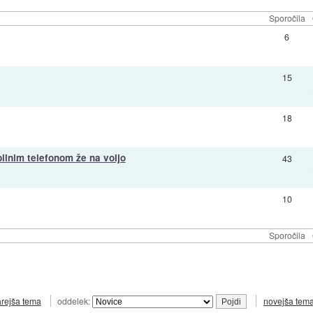
Sporočila
6
15
18
ilnim telefonom že na voljo
43
10
Sporočila
arejša tema
oddelek:
novejša tem