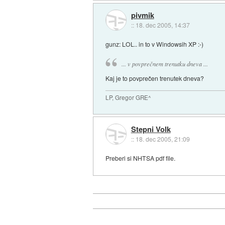
pivmik
::
18. dec 2005, 14:37
gunz: LOL.. in to v Windowsih XP :-)
... v povprečnem trenutku dneva ...
Kaj je to povprečen trenutek dneva?
LP, Gregor GRE^
Stepni Volk
::
18. dec 2005, 21:09
Preberi si NHTSA pdf file.