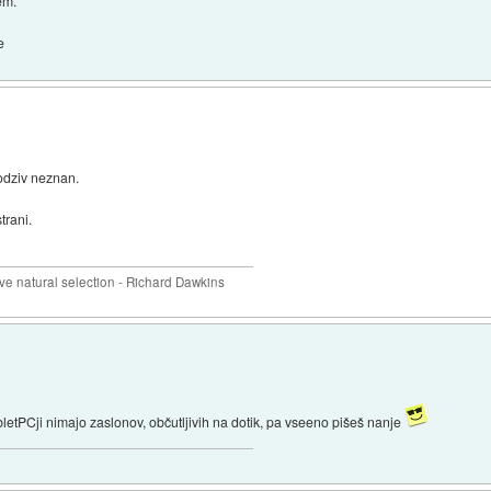
em.
e
 odziv neznan.
trani.
 natural selection - Richard Dawkins
letPCji nimajo zaslonov, občutljivih na dotik, pa vseeno pišeš nanje