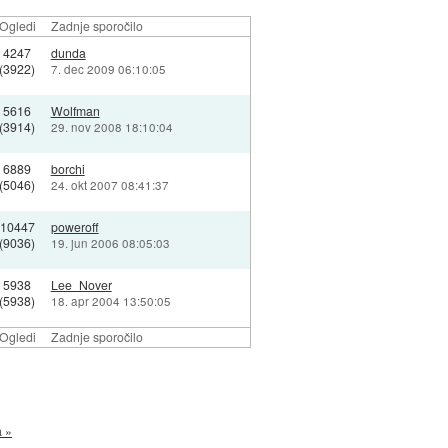
Ogledi
Zadnje sporočilo
4247
dunda
(3922)
7. dec 2009 06:10:05
5616
Wolfman
(3914)
29. nov 2008 18:10:04
6889
borchi
(5046)
24. okt 2007 08:41:37
10447
poweroff
(9036)
19. jun 2006 08:05:03
5938
Lee_Nover
(5938)
18. apr 2004 13:50:05
Ogledi
Zadnje sporočilo
a »