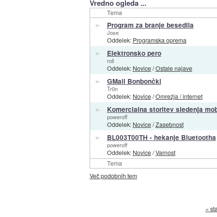
Vredno ogleda ...
Tema
»
Program za branje besedila
Jose
Oddelek:
Programska oprema
»
Elektronsko pero
roli
Oddelek:
Novice
/
Ostale najave
»
GMail Bonbončki
Tr0n
Oddelek:
Novice
/
Omrežja / internet
»
Komercialna storitev sledenja mob
poweroff
Oddelek:
Novice
/
Zasebnost
»
BL003T00TH - hekanje Bluetootha
poweroff
Oddelek:
Novice
/
Varnost
Tema
Več podobnih tem
« st