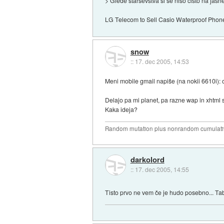
> Glede starševstva si še niso čisto na jasn
LG Telecom to Sell Casio Waterproof Phon
snow
::
17. dec 2005, 14:53
Meni mobile gmail napiše (na nokii 6610i):
Delajo pa mi planet, pa razne wap in xhtml s
Kaka ideja?
Random mutation plus nonrandom cumulative
darkolord
::
17. dec 2005, 14:55
Tisto prvo ne vem če je hudo posebno... Tab