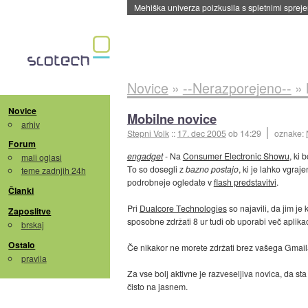
Mehiška univerza poizkusila s spletnimi sprejem
Novice
»
--Nerazporejeno--
»
Novice
Mobilne novice
arhiv
Stepni Volk
::
17. dec 2005
ob 14:29
oznake:
Forum
engadget
- Na
Consumer Electronic Showu
, ki 
mali oglasi
To so dosegli z
bazno postajo
, ki je lahko vgra
teme zadnjih 24h
podrobneje ogledate v
flash predstavitvi
.
Članki
Pri
Dualcore Technologies
so najavili, da jim je
Zaposlitve
sposobne zdržati 8 ur tudi ob uporabi več aplikac
brskaj
Ostalo
Če nikakor ne morete zdržati brez vašega Gmaila
pravila
Za vse bolj aktivne je razveseljiva novica, da st
čisto na jasnem.