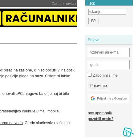
Išči:
Zadnje novice
Prijava
 pisati na zaslone, ki niso občutljivi na dotik.
Zapomni si me
jo pozicijo glede na bazo. Sistem si lahko
imenovali cPC, njegove baterije naj bi bile
 presenetljivo imenuje
Gmail mobile.
nov uporabnik
pozabili geslo?
orna na vodo
. Glede starševstva si še niso