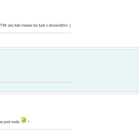
TW: cez kak mesec bo tudi v slovenščini ;)
 še pod vodo
!