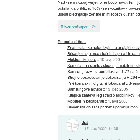
Nad vsem skupaj verjetno ne bodo navdušeni ljud
odkrila, da približno 10% vseh voznikov v povpre
ušesu prednjačijo ženske in mladostniki, stari od
8 komentarjev
Preberite si še…
Znanost lahko najde izginule enojajčne dv
Brisanje meja med slušnimi aparati in pam
Elektronsko pero
::
10. avg 2007
Komercialna storitev sledenja mobilnim te
Samsung razvil superreflektivni 1,72-palč
Strojno pospeševanje dekodiranja H.264 v
Prvi kompaktni digitalni fotoaparat z dvem
Samsungove novice
::
13. dec 2005
Kitajska zahteva registracijo mobilnikov
::
4
Mobiteli in fotoaparati
::
4. avg 2003
Slovenska oblast s pridom uporablja mobil
Jst
::
17. dec 2005, 14:35