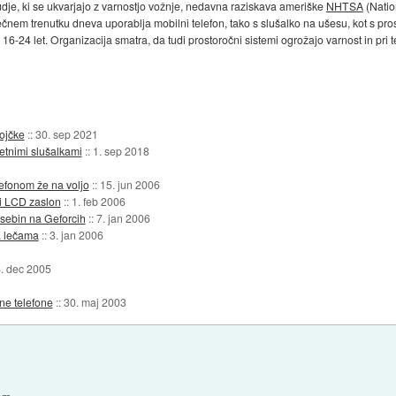
je, ki se ukvarjajo z varnostjo vožnje, nedavna raziskava ameriške
NHTSA
(Natio
čnem trenutku dneva uporablja mobilni telefon, tako s slušalko na ušesu, kot s pro
 16-24 let. Organizacija smatra, da tudi prostoročni sistemi ogrožajo varnost in pri
ojčke
::
30. sep 2021
etnimi slušalkami
::
1. sep 2018
lefonom že na voljo
::
15. jun 2006
ni LCD zaslon
::
1. feb 2006
sebin na Geforcih
::
7. jan 2006
a lečama
::
3. jan 2006
. dec 2005
ne telefone
::
30. maj 2003