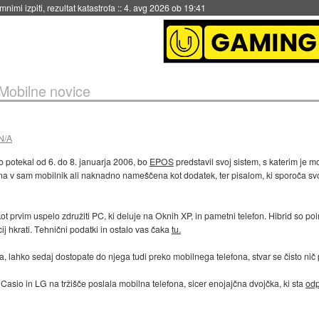
nimi izpiti, rezultat katastrofa
::
4. avg 2026 ob 19:41
Mobilne novice
N/A
bo potekal od 6. do 8. januarja 2006, bo
EPOS
predstavil svoj sistem, s katerim je moč
jena v sam mobilnik ali naknadno nameščena kot dodatek, ter pisalom, ki sporoča svo
 kot prvim uspelo združiti PC, ki deluje na Oknih XP, in pametni telefon. Hibrid so po
ij hkrati. Tehnični podatki in ostalo vas čaka
tu.
, lahko sedaj dostopate do njega tudi preko mobilnega telefona, stvar se čisto nič
a Casio in LG na tržišče poslala mobilna telefona, sicer enojajčna dvojčka, ki sta
odp