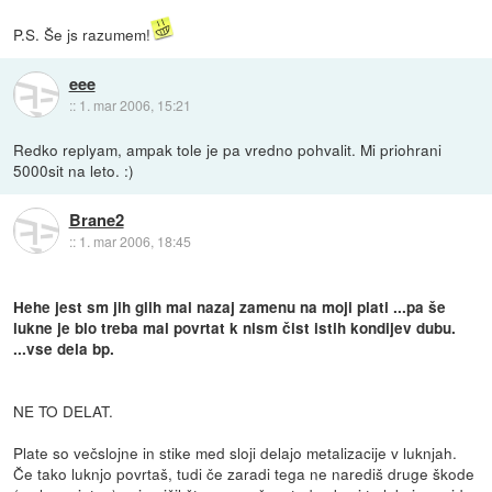
P.S. Še js razumem!
eee
::
1. mar 2006, 15:21
Redko replyam, ampak tole je pa vredno pohvalit. Mi priohrani
5000sit na leto. :)
Brane2
::
1. mar 2006, 18:45
Hehe jest sm jih glih mal nazaj zamenu na moji plati ...pa še
lukne je blo treba mal povrtat k nism čist istih kondijev dubu.
...vse dela bp.
NE TO DELAT.
Plate so večslojne in stike med sloji delajo metalizacije v luknjah.
Če tako luknjo povrtaš, tudi če zaradi tega ne narediš druge škode