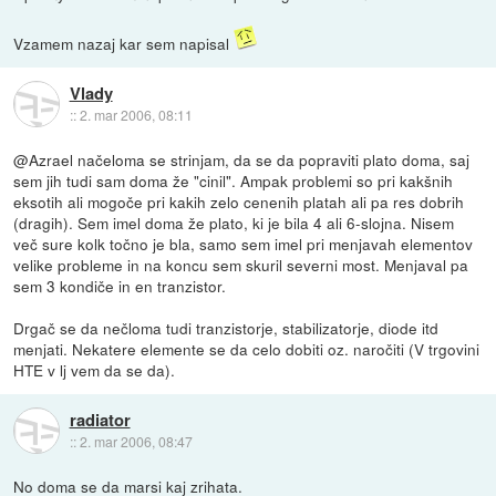
Vzamem nazaj kar sem napisal
Vlady
::
2. mar 2006, 08:11
@Azrael načeloma se strinjam, da se da popraviti plato doma, saj
sem jih tudi sam doma že "cinil". Ampak problemi so pri kakšnih
eksotih ali mogoče pri kakih zelo cenenih platah ali pa res dobrih
(dragih). Sem imel doma že plato, ki je bila 4 ali 6-slojna. Nisem
več sure kolk točno je bla, samo sem imel pri menjavah elementov
velike probleme in na koncu sem skuril severni most. Menjaval pa
sem 3 kondiče in en tranzistor.
Drgač se da nečloma tudi tranzistorje, stabilizatorje, diode itd
menjati. Nekatere elemente se da celo dobiti oz. naročiti (V trgovini
HTE v lj vem da se da).
radiator
::
2. mar 2006, 08:47
No doma se da marsi kaj zrihata.