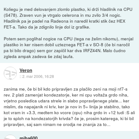
Koliegu je med delovanjem zlomlo plastko, ki drži hladilnik na CPU
(S478). Zraven vun je vtrgalo celerona in mu zvilo 3/4 nogic.
Hladilnik pa je padel na Radeona in naredil kratki stik čez HEX
FET-a. Tako da je zdignilo linje dol iz grafike.
Potem sem poglihal nogice na CPU (tega ne želim nikomu), menjal
plastiko in ker nisem dobil uzteznega FET-a v SO-8 (če bi naročil
pa bi bilo drago) sem gor zapičil kar dva IRFZ44N. Malo čudno
zgleda ampak zadeva še zdaj laufa.
Veron
::
2. mar 2006, 16:28
zanima me, če bi bil kdo pripravljen za plačilo zeni na moji nf7-s
rev. 2 plati zamenjat kondezatorje, ker mi cpu voltaža grdo niha,
vrjetno posledica udara strele in slabo popravljenege plate... ker
mislim, da napajanik ni kriv, ker je nov in 5+ linija je stabilno, tako
kot vram in +3.3, medtem ko vcore (cpu) niha grdo in +12 tudi :S ali
je to sploh na kondezatorjih krivda? če je, prosim katerega, ki bi bil
pripravljen, saj sam nimam ne orodja ne znanja za to...
miha600