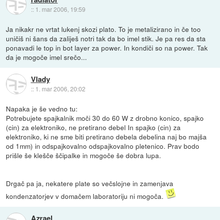
::
1. mar 2006, 19:59
Ja nikakr ne vrtat lukenj skozi plato. To je metalizirano in če too
uničiš ni šans da zaliješ notri tak da bo imel stik. Je pa res da sta
ponavadi le top in bot layer za power. In kondiči so na power. Tak
da je mogoče imel srečo...
Vlady
::
1. mar 2006, 20:02
Napaka je še vedno tu:
Potrebujete spajkalnik moči 30 do 60 W z drobno konico, spajko
(cin) za elektroniko, ne pretirano debel In spajko (cin) za
elektroniko, ki ne sme biti pretirano debela debelina naj bo majša
od 1mm) in odspajkovalno odspajkovalno pletenico. Prav bodo
prišle še klešče ščipalke in mogoče še dobra lupa.
Drgač pa ja, nekatere plate so večslojne in zamenjava
kondenzatorjev v domačem laboratoriju ni mogoča.
Azrael