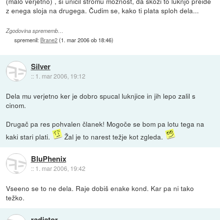
(malo verjetno) , si uničil štromu možnost, da skozi to luknjo preide
z enega sloja na drugega. Čudim se, kako ti plata sploh dela...
Zgodovina sprememb…
spremenil:
Brane2
(
1. mar 2006 ob 18:46
)
Silver
::
1. mar 2006, 19:12
Dela mu verjetno ker je dobro spucal luknjice in jih lepo zalil s
cinom.
Drugač pa res pohvalen članek! Mogoče se bom pa lotu tega na
kaki stari plati.
Žal je to narest težje kot zgleda.
BluPhenix
::
1. mar 2006, 19:42
Vseeno se to ne dela. Raje dobiš enake kond. Kar pa ni tako
težko.
radiator