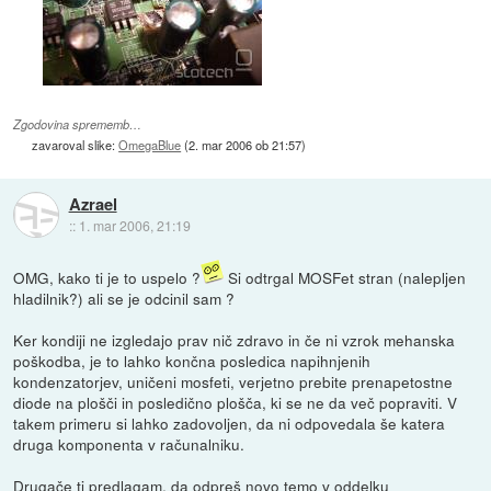
Zgodovina sprememb…
zavaroval slike:
OmegaBlue
(
2. mar 2006 ob 21:57
)
Azrael
::
1. mar 2006, 21:19
OMG, kako ti je to uspelo ?
Si odtrgal MOSFet stran (nalepljen
hladilnik?) ali se je odcinil sam ?
Ker kondiji ne izgledajo prav nič zdravo in če ni vzrok mehanska
poškodba, je to lahko končna posledica napihnjenih
kondenzatorjev, uničeni mosfeti, verjetno prebite prenapetostne
diode na plošči in posledično plošča, ki se ne da več popraviti. V
takem primeru si lahko zadovoljen, da ni odpovedala še katera
druga komponenta v računalniku.
Drugače ti predlagam, da odpreš novo temo v oddelku