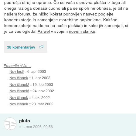
področja strojne opreme. Če se vaša osnovna plošča iz tega ali
onega razloga obnaša čudno ali pa se sploh ne obnaša, je bil na
našem forumu že ničkolikokrat ponovljen nasvet: poglejte
kondenzatorje in zamenjajte morebitne napihnjene. Kakšne
kondenzatorje najdemo na naših ploščah in kako jih zamenjati, si
je za vas ogledal
Azrael
v svojem
novem članku
.
38 komentarjev
Preberite si še…
Nov test!
::
6. apr 2003
Nov članek
::
1. apr 2003
Nov članek!
::
19. feb 2003
Nov članek!
::
24. nov 2002
Nov članek
::
4. okt 2002
Nov članek
::
23. mar 2002
pluto
::
1. mar 2006, 09:56