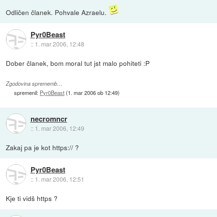
Odličen članek. Pohvale Azraelu.
Pyr0Beast
::
1. mar 2006, 12:48
Dober članek, bom moral tut jst malo pohiteti :P
Zgodovina sprememb…
spremenil:
Pyr0Beast
(
1. mar 2006 ob 12:49
)
necromncr
::
1. mar 2006, 12:49
Zakaj pa je kot https:// ?
Pyr0Beast
::
1. mar 2006, 12:51
Kje ti vidš https ?