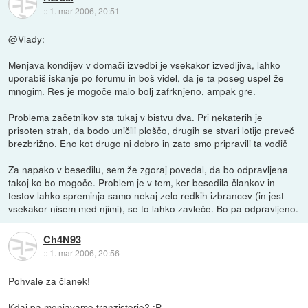
::
1. mar 2006, 20:51
@Vlady:
Menjava kondijev v domači izvedbi je vsekakor izvedljiva, lahko
uporabiš iskanje po forumu in boš videl, da je ta poseg uspel že
mnogim. Res je mogoče malo bolj zafrknjeno, ampak gre.
Problema začetnikov sta tukaj v bistvu dva. Pri nekaterih je
prisoten strah, da bodo uničili ploščo, drugih se stvari lotijo preveč
brezbrižno. Eno kot drugo ni dobro in zato smo pripravili ta vodič
Za napako v besedilu, sem že zgoraj povedal, da bo odpravljena
takoj ko bo mogoče. Problem je v tem, ker besedila člankov in
testov lahko spreminja samo nekaj zelo redkih izbrancev (in jest
vsekakor nisem med njimi), se to lahko zavleče. Bo pa odpravljeno.
Ch4N93
::
1. mar 2006, 20:56
Pohvale za članek!
Kdaj pa menjavamo tranzistorje? :P