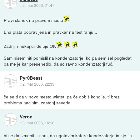
::
2. mar 2006, 21:47
Pravi članek na pravem mestu
Ena plata popravljena in pravkar na testiranju...
Zadnjih nekaj ur deluje OK
Sam nisem niti pomislil na kondenzatorje, ko pa sem šel pogledat
pa me je kar presenetilo, da so ravno kondenzatorji fuč.
Pyr0Beast
::
2. mar 2006, 22:33
če se ti da v novo mesto wletet, pa če dobiš kondije, ti brez
problema nacinim, zastonj seveda
Veron
::
3. mar 2006, 16:10
bi se dal zmenit... sam, da ugotovim katere kondezatorje in kje jih