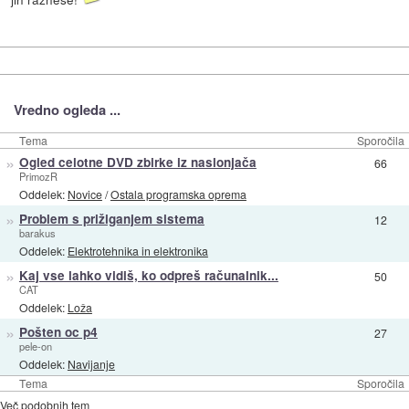
Vredno ogleda ...
Tema
Sporočila
»
Ogled celotne DVD zbirke iz naslonjača
66
PrimozR
Oddelek:
Novice
/
Ostala programska oprema
»
Problem s prižiganjem sistema
12
barakus
Oddelek:
Elektrotehnika in elektronika
»
Kaj vse lahko vidiš, ko odpreš računalnik...
50
CAT
Oddelek:
Loža
»
Pošten oc p4
27
pele-on
Oddelek:
Navijanje
Tema
Sporočila
Več podobnih tem