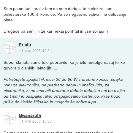
Sem pa se tudi igral z tem da sem dodajal tem elektrolitom
poliesterske 100nF kondiče. Pa so negativno vplivali na delovanje
plate.
Drugače pa sem jih že kar nekaj porihtal in vse špilajo :)
Prjatu
::
1. mar 2006, 10:24
Super članek, samo tole popravite, ko je bilo nedolgo nazaj toliko
govora o člankih, lektorjih, ....
Potrebujete spajkalnik moči 30 do 60 W z drobno konico, spajko
(cin) za elektroniko, ne pretirano debel In spajko (cin) za
elektroniko, ki ne sme biti pretirano debela debelina naj bo majša
od 1mm) in odspajkovalno odspajkovalno pletenico. Prav bodo
prišle še klešče ščipalke in mogoče še dobra lupa.
Gwanaroth
::
1. mar 2006, 10:30
Ravno v petek se bom spravil menjat kondenzatorje na eni