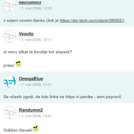
necromncr
::
1. mar 2006, 13:05
v sojem novem članku (link je
https://slo-tech.com/clanki/06002/)
Vesoljc
::
1. mar 2006, 13:11
si moru slikat te kondije kot sixpack?
prasc
OmegaBlue
::
1. mar 2006, 14:01
Se včasih zgodi, da kdo linka na https ni panike - sem popravil.
Randomm2
::
1. mar 2006, 14:21
Odličen članek!