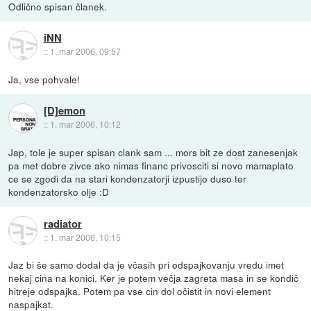
Odlično spisan članek.
iNN
::
1. mar 2006, 09:57
Ja, vse pohvale!
[D]emon
::
1. mar 2006, 10:12
Jap, tole je super spisan clank sam ... mors bit ze dost zanesenjak
pa met dobre zivce ako nimas financ privosciti si novo mamaplato
ce se zgodi da na stari kondenzatorji izpustijo duso ter
kondenzatorsko olje :D
radiator
::
1. mar 2006, 10:15
Jaz bi še samo dodal da je včasih pri odspajkovanju vredu imet
nekaj cina na konici. Ker je potem večja zagreta masa in se kondič
hitreje odspajka. Potem pa vse cin dol očistit in novi element
naspajkat.