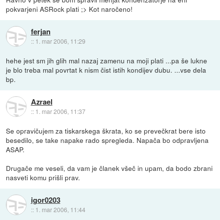
pokvarjeni ASRock plati ;> Kot naročeno!
ferjan
::
1. mar 2006, 11:29
hehe jest sm jih glih mal nazaj zamenu na moji plati ...pa še lukne
je blo treba mal povrtat k nism čist istih kondijev dubu. ...vse dela
bp.
Azrael
::
1. mar 2006, 11:37
Se opravičujem za tiskarskega škrata, ko se prevečkrat bere isto
besedilo, se take napake rado spregleda. Napača bo odpravljena
ASAP.
Drugače me veseli, da vam je članek všeč in upam, da bodo zbrani
nasveti komu prišli prav.
igor0203
::
1. mar 2006, 11:44