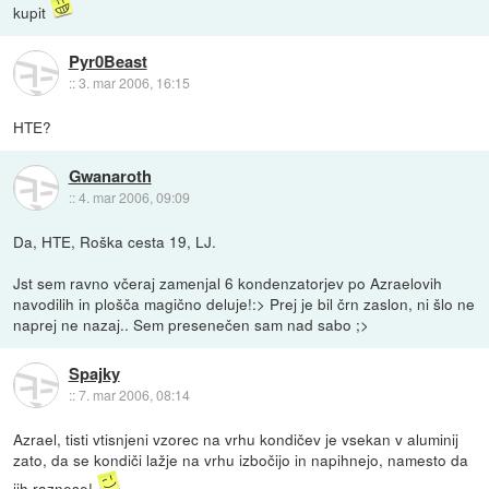
kupit
Pyr0Beast
::
3. mar 2006, 16:15
HTE?
Gwanaroth
::
4. mar 2006, 09:09
Da, HTE, Roška cesta 19, LJ.
Jst sem ravno včeraj zamenjal 6 kondenzatorjev po Azraelovih
navodilih in plošča magično deluje!:> Prej je bil črn zaslon, ni šlo ne
naprej ne nazaj.. Sem presenečen sam nad sabo ;>
Spajky
::
7. mar 2006, 08:14
Azrael, tisti vtisnjeni vzorec na vrhu kondičev je vsekan v aluminij
zato, da se kondiči lažje na vrhu izbočijo in napihnejo, namesto da
jih raznese!