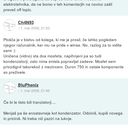
elektrotehnika, da ne bomo v teh komentarjih na novico zašli
preveč off topic.
Ch4N93
::
1. mar 2006, 21:33
Plošča je v bistvu od kolega, ki me je prosil, če lahko pogledam
njegov računalnik, ker mu ne pride v winse. No, razlog za to vidite
sami :)
Uničena (vidno) sta dva mosfeta, napihnjeni pa so tudi
kondenzatorji, zato nima smisla popravljat zadeve. Mosfet sem
privzdignil takorekoč z mezincem. Duron 750 in ostale komponente
so preživele.
BluPhenix
::
1. mar 2006, 21:46
Če bi le tisto bili tranzistorji....
Menjaš pa še enostavneje kot kondenzator. Odciniš, kupiš novega
in priciniš. Ni treba nič paziri na luknje.