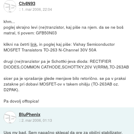
Ch4N93
::
1. mar 2006, 22:04
khm...
poglej skrajno levi (ne)tranzistor, kaj piše na njem. da se ne boš
matral, ti povem: GFB50N03
klikni na četrti
link
, in poglej kaj piše: Vishay Semiconductor
MOSFET Transistors TO-263 N-Channel 30V 50A
drugi (ne)tranzistor pa je Schottki-jeva dioda: RECTIFIER
DIODES,COMMON CATHODE,SCHOTTKY,20V V(RRM),TO-263AB
sicer pa je vprašanje glede menjave bilo retorično. se pa v praksi
zatakne pri dobavi MOSFET-ov v takem ohišju (TO-263AB oz.
D2PAK).
Pa dovolj offtopica!
BluPhenix
::
2. mar 2006, 01:13
Ups my bad. Sem napačno sklepal da gre za obični stabilizator.