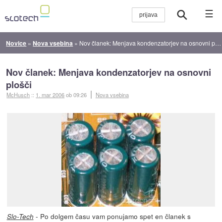
☰
Novice
»
Nova vsebina
»
Nov članek: Menjava kondenzatorjev na osnovni plošči
Nov članek: Menjava kondenzatorjev na osnovni
plošči
McHusch
::
1. mar 2006
ob 09:26
Nova vsebina
- Po dolgem času vam ponujamo spet en članek s
Slo-Tech