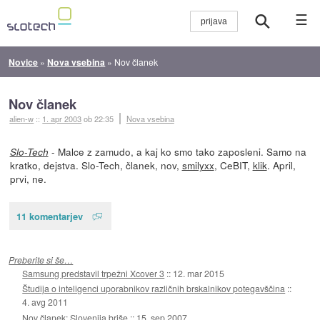
☰
Novice
»
Nova vsebina
»
Nov članek
Nov članek
alien-w
::
1. apr 2003
ob 22:35
Nova vsebina
- Malce z zamudo, a kaj ko smo tako zaposleni. Samo na
Slo-Tech
kratko, dejstva. Slo-Tech, članek, nov,
smilyxx
, CeBIT,
klik
. April,
prvi, ne.
11 komentarjev
Preberite si še…
Samsung predstavil trpežni Xcover 3
::
12. mar 2015
Študija o inteligenci uporabnikov različnih brskalnikov potegavščina
::
4. avg 2011
Nov članek: Slovenija briše
::
15. sep 2007