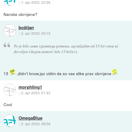
::
1. apr 2003, 23:36
Narobe obrnjene?
boštjan
::
2. apr 2003, 00:13
To je bilo zame izjemnega pomena, saj mlajšim od 15 let vstop ni
dovoljen (štejem nemreč šele 13 križev).
13
,didn't know.jaz vidim da so vse slike prav obrnjene
morphling1
::
2. apr 2003, 01:43
Cool
OmegaBlue
::
2. apr 2003, 08:59