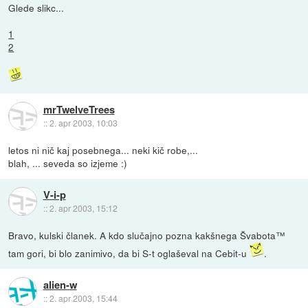
Glede slikc...
1
2
mrTwelveTrees
::
2. apr 2003, 10:03
letos ni nič kaj posebnega... neki kič robe,...
blah, ... seveda so izjeme :)
V-i-p
::
2. apr 2003, 15:12
Bravo, kulski članek. A kdo slučajno pozna kakšnega Švabota™
tam gori, bi blo zanimivo, da bi S-t oglaševal na Cebit-u
.
alien-w
::
2. apr 2003, 15:44