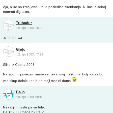
Aja, slike so zrcaljene - to je posledica skeniranja. Ni imel s seboj
namreč digitalca.
Trubadur
::
2. apr 2003, 16:32
Jzt bi tut šel.
G[e]c
::
2. apr 2003, 17:23
Slike iz Cebita 2003
Na zgornji povezavi imate se nekaj mojih slik, mal bolj pocas bo
vse skup delalo ker ja na moji masini doma
PaJo
::
3. apr 2003, 08:16
Nekaj jih maste pa se tule:
CeBit 2003 made by PaJo