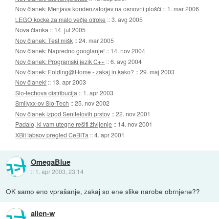
Nov članek: Menjava kondenzatorjev na osnovni plošči
::
1. mar 2006
LEGO kocke za malo večje otroke
::
3. avg 2005
Nova članka
::
14. jul 2005
Nov članek: Test mišk
::
24. mar 2005
Nov članek: Napredno googlanje!
::
14. nov 2004
Nov članek: Programski jezik C++
::
6. avg 2004
Nov članek: Folding@Home - zakaj in kako?
::
29. maj 2003
Nov članek!
::
13. apr 2003
Slo-techova distribucija
::
1. apr 2003
Smilyxx-ov Slo-Tech
::
25. nov 2002
Nov članek izpod Senitelovih prstov
::
22. nov 2001
Padalo, ki vam utegne rešiti življenje
::
14. nov 2001
XBit labsov pregled CeBITa
::
4. apr 2001
OmegaBlue
::
1. apr 2003, 23:14
OK samo eno vprašanje, zakaj so ene slike narobe obrnjene??
alien-w