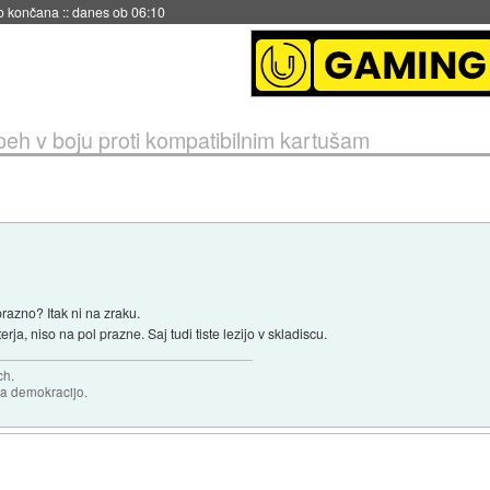
s ob 06:09
eh v boju proti kompatibilnim kartušam
prazno? Itak ni na zraku.
erja, niso na pol prazne. Saj tudi tiste lezijo v skladiscu.
ch.
za demokracijo.