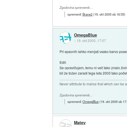
Zgodovina sprememb…
spremenil:
Brane2
(
19. okt 2005 ob 16:55
)
OmegaBlue
::
19. okt 2005, 17:07
Pri epsonih lahko menjaš vsako barvo posebe
Edit:
Se opravičujem, temu ni več tako (malo živi
bil že tožen zaradi tega leta 2003 tako poče
Never attribute to malice that which can be 
Zgodovina sprememb…
spremenil:
OmegaBlue
(
19. okt 2005 ob 17
Matev