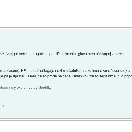
j (vsaj pri večini), drugače je pri HP-jih katerim glavo menjaš skupaj z barvo.
m za časom). HP in ostali prilagajo novim tiskalnikom tako imenovane "economy car
tje pa je upravičil s tem, da so prodajne cene tiskalnikov zaradi tega nižje in to pr
adequately explained by stupidity.
:15
)