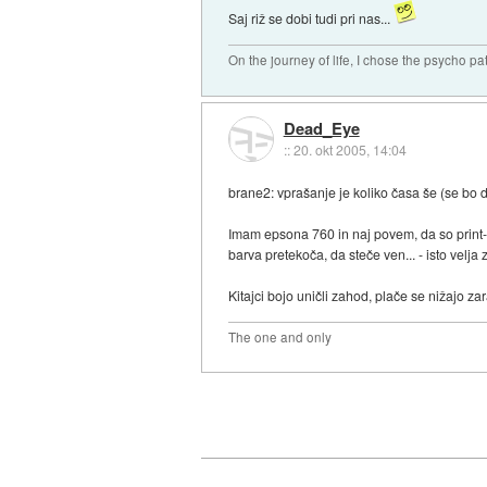
Saj riž se dobi tudi pri nas...
On the journey of life, I chose the psycho pa
Dead_Eye
::
20. okt 2005, 14:04
brane2: vprašanje je koliko časa še (se bo dob
Imam epsona 760 in naj povem, da so print-r
barva pretekoča, da steče ven... - isto velja 
Kitajci bojo uničli zahod, plače se nižajo zar
The one and only