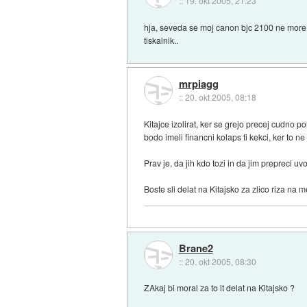
::
19. okt 2005, 21:23
hja, seveda se moj canon bjc 2100 ne more
tiskalnik..
mrpiagg
::
20. okt 2005, 08:18
Kitajce izolirat, ker se grejo precej cudno 
bodo imeli financni kolaps ti kekci, ker to ne
Prav je, da jih kdo tozi in da jim prepreci uv
Boste sli delat na Kitajsko za zlico riza na
Brane2
::
20. okt 2005, 08:30
ZAkaj bi moral za to it delat na Kitajsko ?