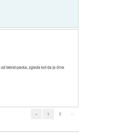
 od takrat packa, zgleda kot da je črna
2
»
«
1