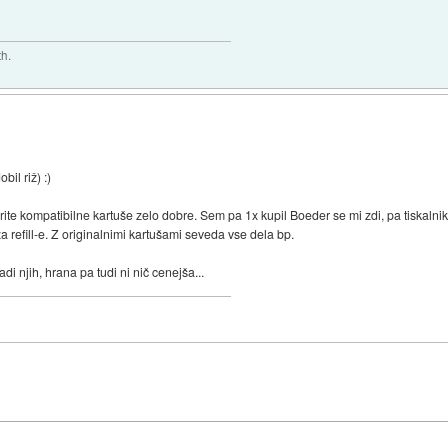
th.
il riž) :)
ite kompatibilne kartuše zelo dobre. Sem pa 1x kupil Boeder se mi zdi, pa tiskalnik
za refill-e. Z originalnimi kartušami seveda vse dela bp.
adi njih, hrana pa tudi ni nič cenejša...