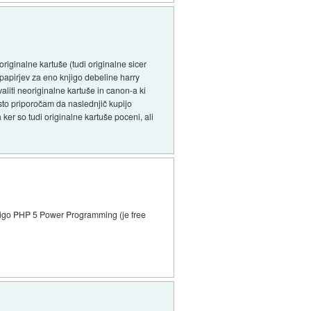
riginalne kartuše (tudi originalne sicer
 papirjev za eno knjigo debeline harry
liti neoriginalne kartuše in canon-a ki
sto priporočam da naslednjič kupijo
 ker so tudi originalne kartuše poceni, ali
knjigo PHP 5 Power Programming (je free