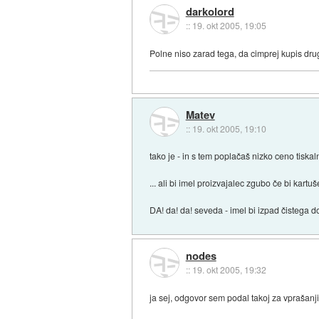
darkolord
::
19. okt 2005, 19:05
Polne niso zarad tega, da cimprej kupis dr
Matev
::
19. okt 2005, 19:10
tako je - in s tem poplačaš nizko ceno tiskal
... ali bi imel proizvajalec zgubo če bi kart
DA! da! da! seveda - imel bi izpad čistega 
nodes
::
19. okt 2005, 19:32
ja sej, odgovor sem podal takoj za vprašanj