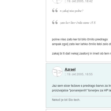
::
19. okt 2005, 18:42
n zakaj niso polne?
zato ker liter čnila stane 15 S
polne niso zato ker bi bilo črnilo predrago
ampak zgolj zato ker lahko črnilo tebi zelo d
zakaj bi ti dali nekaj zastonj in imeli ob te
Azrael
::
19. okt 2005, 18:55
Jaz sem sicer težave s predrago barvo za In
proizvajalce "ponarejenih" tonerjev za HP l
Nekoč je bil Slo-tech.