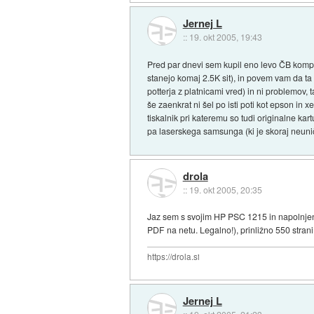
Jernej L
::
19. okt 2005, 19:43
Pred par dnevi sem kupil eno levo ČB kompakt
stanejo komaj 2.5K sit), in povem vam da ta 
potterja z platnicami vred) in ni problemov
še zaenkrat ni šel po isti poti kot epson 
tiskalnik pri kateremu so tudi originalne kar
pa laserskega samsunga (ki je skoraj neunič
drola
::
19. okt 2005, 20:35
Jaz sem s svojim HP PSC 1215 in napolnjeno 
PDF na netu. Legalno!), prinližno 550 strani
https://drola.si
Jernej L