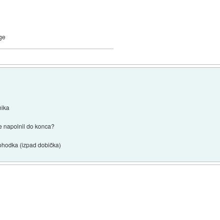
uge
nika
uše napolnil do konca?
dohodka (izpad dobička)
i