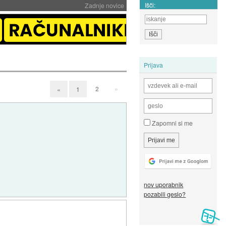
Išči:
Zadnje novice
Prijava
2
»
«
1
Zapomni si me
nov uporabnik
pozabili geslo?