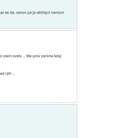
r se da, canon pa je običajni namizni
po vsem svetu ... Me prov zanima kdaj
d njih ...