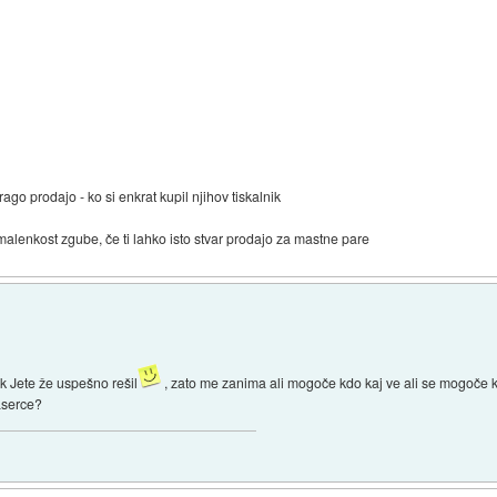
rago prodajo - ko si enkrat kupil njihov tiskalnik
m malenkost zgube, če ti lahko isto stvar prodajo za mastne pare
k Jete že uspešno rešil
, zato me zanima ali mogoče kdo kaj ve ali se mogoče
aserce?