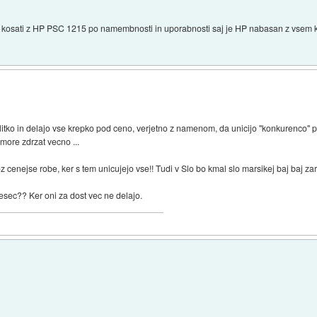
 kosati z HP PSC 1215 po namembnosti in uporabnosti saj je HP nabasan z vsem ka
politko in delajo vse krepko pod ceno, verjetno z namenom, da unicijo "konkurenco" 
 more zdrzat vecno ...
oz cenejse robe, ker s tem unicujejo vse!! Tudi v Slo bo kmal slo marsikej baj baj zara
 mesec?? Ker oni za dost vec ne delajo.