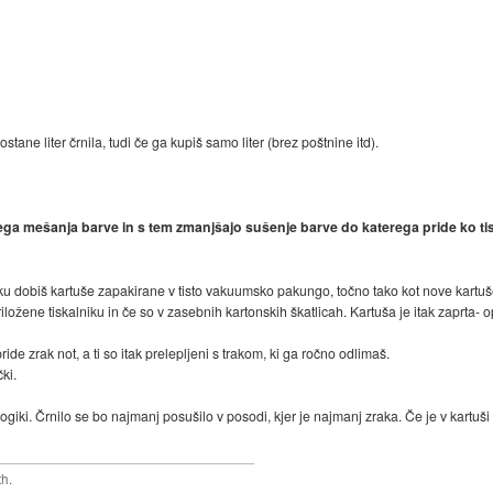
tane liter črnila, tudi če ga kupiš samo liter (brez poštnine itd).
ga mešanja barve in s tem zmanjšajo sušenje barve do katerega pride ko tisk
niku dobiš kartuše zapakirane v tisto vakuumsko pakungo, točno tako kot nove kartuš
iložene tiskalniku in če so v zasebnih kartonskih škatlicah. Kartuša je itak zaprta
ride zrak not, a ti so itak prelepljeni s trakom, ki ga ročno odlimaš.
ki.
ki. Črnilo se bo najmanj posušilo v posodi, kjer je najmanj zraka. Če je v kartuši ma
th.