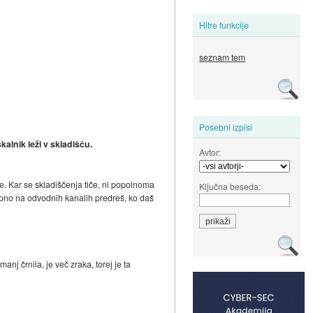
Hitre funkcije
seznam tem
Posebni izpisi
alnik leži v skladišču.
Avtor:
e. Kar se skladiščenja tiče, ni popolnoma
Ključna beseda:
- opno na odvodnih kanalih predreš, ko daš
nj črnila, je več zraka, torej je ta