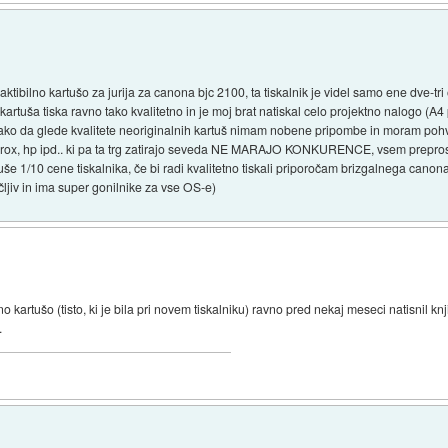
ibilno kartušo za jurija za canona bjc 2100, ta tiskalnik je videl samo ene dve-tri o
kartuša tiska ravno tako kvalitetno in je moj brat natiskal celo projektno nalogo (A4
, tako da glede kvalitete neoriginalnih kartuš nimam nobene pripombe in moram pohva
in xerox, hp ipd.. ki pa ta trg zatirajo seveda NE MARAJO KONKURENCE, vsem prepro
tuše 1/10 cene tiskalnika, če bi radi kvalitetno tiskali priporočam brizgalnega canona
ljiv in ima super gonilnike za vse OS-e)
kartušo (tisto, ki je bila pri novem tiskalniku) ravno pred nekaj meseci natisnil 
.