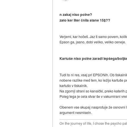
n zakaj niso polne?
zato ker liter čnila stane 15$??
Verjemi, kar hočeš. Jaz ti samo povem, kolikos
Epson ga, jasno, dobi veliko, veliko ceneje.
Kartuše niso polne zaradi lepšega/boljše
Tudi to ni res, vsaj pri EPSONih. Ob tiskal
nobene razlike med tem, ko ležijo kartuše pr
kartušo v tiskalnik.
Na zgornji strani so kanalčki, preko katerih p
Poleg tega je cela stvar še v vakumirani vreč
Obenem vse skupaj nasprotuje že osnovni logi
argument nesmiseln.
On the journey of life, I chose the psycho pa