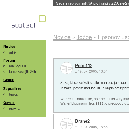
BMW v vozilih začel predvajati reklame
::
dane
Novice
»
Tožbe
»
Epsonov usp
Novice
arhiv
Forum
Poldi112
mali oglasi
::
19. okt 2005, 16:51
teme zadnjih 24h
Članki
Zakaj bi se karkoli susilo manj, ce je napol 
In zakaj potem kartuse, ki jih kupis brez print
Zaposlitve
brskaj
Where all think alike, no one thinks very mu
Ostalo
Walter Lippmann, leta 1922, o predpogoju 
pravila
Brane2
::
19. okt 2005, 16:55