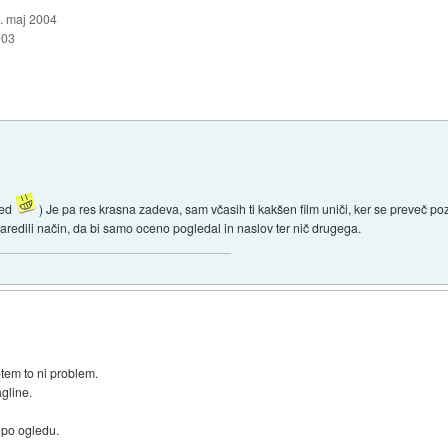
. maj 2004
003
ded
) Je pa res krasna zadeva, sam včasih ti kakšen film uniči, ker se preveč poz
aredili način, da bi samo oceno pogledal in naslov ter nič drugega.
tem to ni problem.
gline.
 po ogledu.