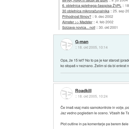
6. obletnica spletnega časopisa ŽVPL
::
18
30 obletnica mikroračunalnika
::
25. sep 2
Prihodnost filmov?
::
9. dec 2002
Aimster >> Madster
::
4. feb 2002
Solzava novica... not!
::
30. okt 2001
G-man
::
18. okt 2005, 10:14
Opa, že 15 let? No to pa je kar starost (pra
ko stopaš v neznano. Želim si da bi enkrat n
Roadkill
::
18. okt 2005, 10:24
Če imaš vsaj malo samokontrole in volje, po
Jaz vedno pogledam le oceno. Včasih še Ta
Plot outline in pa komentarje pa berem šele