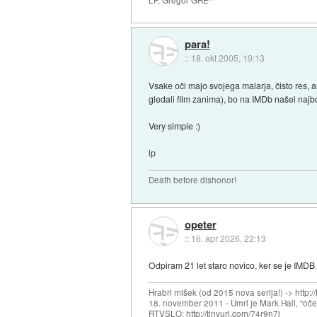
para!
::
18. okt 2005, 19:13
Vsake oči majo svojega malarja, čisto res, am
gledali film zanima), bo na IMDb našel najb
Very simple :)
lp
Death before dishonor!
opeter
::
16. apr 2026, 22:13
Odpiram 21 let staro novico, ker se je IMDB 
Hrabri mišek (od 2015 nova serija!) -> http:/
18. november 2011 - Umrl je Mark Hall, "oč
RTVSLO: http://tinyurl.com/74r9n7j