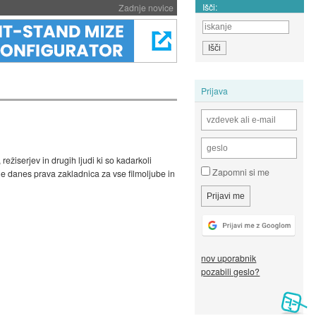
Išči:
Zadnje novice
Prijava
režiserjev in drugih ljudi ki so kadarkoli
Zapomni si me
B je danes prava zakladnica za vse filmoljube in
nov uporabnik
pozabili geslo?