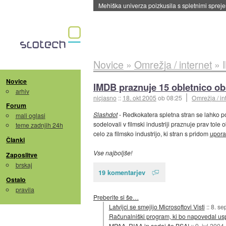
Evropska vesoljska agencija razvija svojo rak
Novice
»
Omrežja / internet
»
Novice
IMDB praznuje 15 obletnico ob
arhiv
nicjasno
::
18. okt 2005
ob 08:25
Omrežja / in
Forum
Slashdot
- Redkokatera spletna stran se lahko po
mali oglasi
sodelovali v filmski industriji praznuje prav tole
teme zadnjih 24h
celo za filmsko industrijo, ki stran s pridom
upora
Članki
Vse najboljše!
Zaposlitve
brskaj
19 komentarjev
Ostalo
pravila
Preberite si še…
Latvijci se smejijo Microsoftovi Visti
::
8. se
Računalniški program, ki bo napovedal us
MPAA, RIAA in sedaj še BSA!
::
9. jul 2004