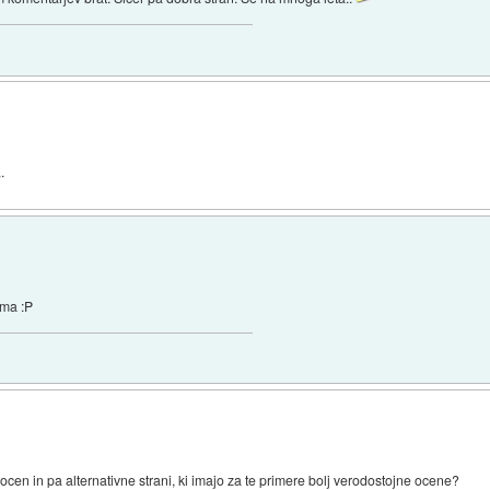
.
ima :P
cen in pa alternativne strani, ki imajo za te primere bolj verodostojne ocene?