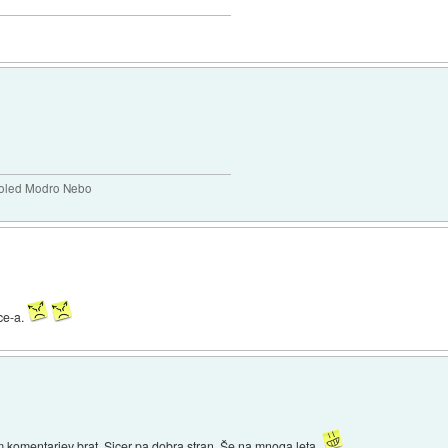
)
doled Modro Nebo
ice-a.
m komentarjev brat. Sicer pa dobra stran. Še na mnoga leta..