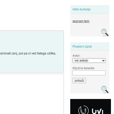
Hitre funkcije
seznam tem
Posebni izpisi
animaš zanj, pol pa ni več tistega užitka,
Avtor:
Ključna beseda: