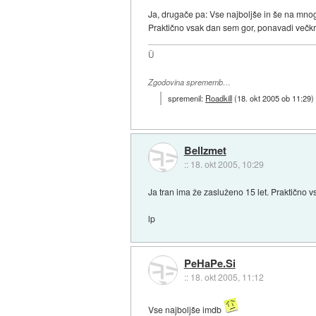
Ja, drugače pa: Vse najboljše in še na mnog
Praktično vsak dan sem gor, ponavadi večkr
Ü
Zgodovina sprememb…
spremenil:
Roadkill
(
18. okt 2005 ob 11:29
)
Bellzmet
::
18. okt 2005, 10:29
Ja tran ima že zasluženo 15 let. Praktično
lp
PeHaPe.Si
::
18. okt 2005, 11:12
Vse najboljše imdb