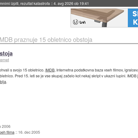
eto za večkratno uporabo
::
4. avg 2026 ob 19:41
IMDB praznuje 15 obletnico obstoja
stoja
ternet
hvali s svojo 15 obletnico.
IMDB
, Internetna podatkovna baza vseh filmov, igralcev, 
 obletnico. Pred 15. leti se je vse skupaj začelo kot nekaj skript v ukazni lupini. IMD
blja
.
p 2006
peh filma
::
16. dec 2005