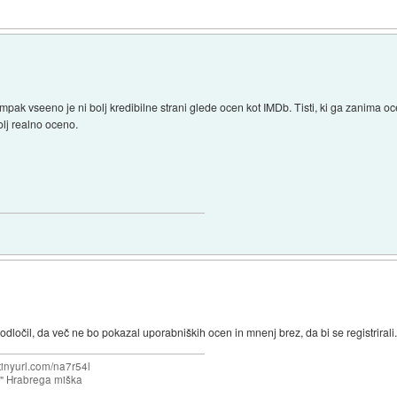
pak vseeno je ni bolj kredibilne strani glede ocen kot IMDb. Tisti, ki ga zanima ocen
olj realno oceno.
odločil, da več ne bo pokazal uporabniških ocen in mnenj brez, da bi se registrirali
/tinyurl.com/na7r54l
e" Hrabrega miška