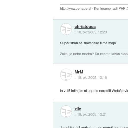
http://www.pehape.si - Ker imamo radi PHP :
christooss
::
18. okt 2005, 12:20
Super stran še slovenske filme majo
Zakaj je nebo modro? Da imamo lahko sla
MrM
::
18. okt 2005, 13:16
In v 15 letih jim ni uspelo narediti WebServ
zile
::
18. okt 2005, 13:21
Ja sej če nisi registriran, ne moreš po nove