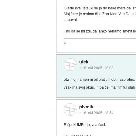
Glede kvalitete, ki se jo do neke mere da izme
Moj foter je resimo čisti Žan Klod Van Dam 
zabavni.
Tko da se mi zdi, da lahko nehamo smetit no
Ü
ufek
::
18. okt 2005, 18:03
btw moj namen ni bil blatit imdb, nasprotno,
vsak ma svoj okus. in pa če ima film ful slab
pivmik
::
18. okt 2005, 18:54
Rišpekt iMBd-ju, vsa čast.
LP, Gregor GRE^