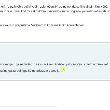
rit, je pa imdb v veliki večini zelo točen. Ni pa nujno, da so ti kvalitetni filmi všeč.
fen in raje umre, kod da kako dobro francosko dramo pogleda, pa težko rečeš, da so
vičko in jo prepustimo čestitkam in konstruktivnim komentarjem.
 uporabljam ga na veliko in se mi zdi zelo koristen pripomoček. a pač ne dam dost na 
 rating ga zaradi tega še ne odvržem v smeti...