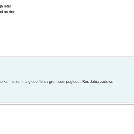
a leta!
at na dan.
 vse kar me zanima glede filmov grem sem pogledat. Res dobra zadeva.