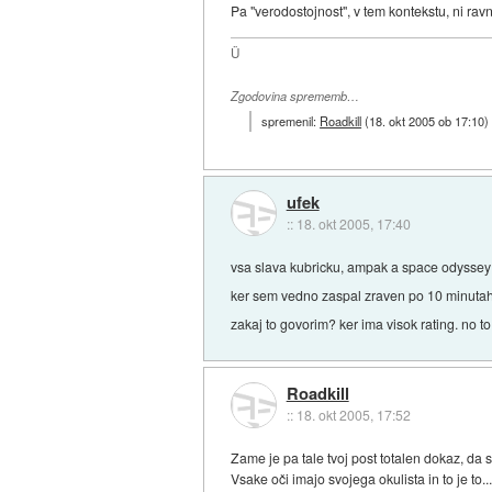
Pa "verodostojnost", v tem kontekstu, ni ra
Ü
Zgodovina sprememb…
spremenil:
Roadkill
(
18. okt 2005 ob 17:10
)
ufek
::
18. okt 2005, 17:40
vsa slava kubricku, ampak a space odyssey 
ker sem vedno zaspal zraven po 10 minuta
zakaj to govorim? ker ima visok rating. no t
Roadkill
::
18. okt 2005, 17:52
Zame je pa tale tvoj post totalen dokaz, da 
Vsake oči imajo svojega okulista in to je to..