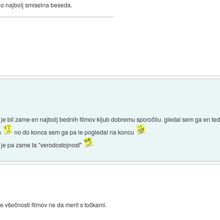
vno najbolj smiselna beseda.
je bil zame en najbolj bednih filmov kljub dobremu sporočilu. gledal sem ga en t
h
no do konca sem ga pa le pogledal na koncu
o je pa zame ta "verodostojnost"
se všečnosti filmov ne da merit s točkami.
.