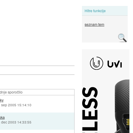
Hitre funkcije
seznam tem
dnje sporočilo
ky
. sep 2005 15:14:10
kka
. dec 2003 14:33:55