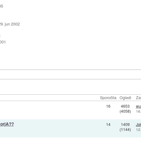
05
29. jun 2002
1
2001
Sporočila
Ogledi
Za
16
4653
wu
(4058)
16
torjA??
14
1409
Ja
(1144)
12