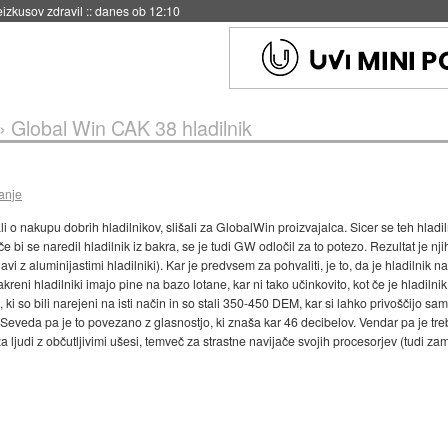
eizkusov zdravil
::
danes ob 12:10
»
Global Win CAK 38 hladilnik
janje
ali o nakupu dobrih hladilnikov, slišali za GlobalWin proizvajalca. Sicer se teh hladiln
če bi se naredil hladilnik iz bakra, se je tudi GW odločil za to potezo. Rezultat je nj
vi z aluminijastimi hladilniki). Kar je predvsem za pohvaliti, je to, da je hladilnik
 bakreni hladilniki imajo pine na bazo lotane, kar ni tako učinkovito, kot če je hladil
ki so bili narejeni na isti način in so stali 350-450 DEM, kar si lahko privoščijo sa
. Seveda pa je to povezano z glasnostjo, ki znaša kar 46 decibelov. Vendar pa je tre
a ljudi z občutljivimi ušesi, temveč za strastne navijače svojih procesorjev (tudi z