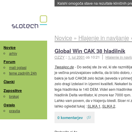
Kalshi omogoča stave na rezultate kliničnih pr
Novice
»
Hlajenje in navijanje
Novice
Global Win CAK 38 hladilnik
arhiv
OZZY
::
1. jul 2001
ob 10:21
Hlajenje in navi
Forum
Tweakpc.de
- Do sedaj ste že vsi, ki ste razmišlj
mali oglasi
je večina proizvajalcev odkrila, da bi bilo dobro, 
teme zadnjih 24h
bakra je tudi CAK38 zelo težak (seveda v primerja
Članki
zelo dragi izdelavi in izjemni kvaliteti. Nekateri
tega hladilnika le 140 DEM. Videl sem hladilnike, 
Zaposlitve
hladilnik Delta ventilator, ki zmore kar 7000 rpm
brskaj
Lahko vam povem, da v hlajenju blesti. Sicer ni z
Ostalo
lahko ogledat tukaj :
SLIKA 1
,
SLIKA 2
.
pravila
0 komentarjev
Preberite si še…