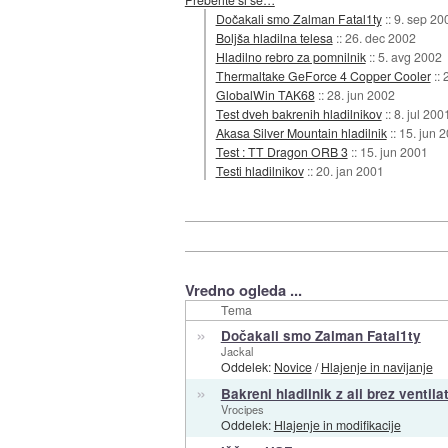
Dočakali smo Zalman Fatal1ty
::
9. sep 20
Boljša hladilna telesa
::
26. dec 2002
Hladilno rebro za pomnilnik
::
5. avg 2002
Thermaltake GeForce 4 Copper Cooler
::
GlobalWin TAK68
::
28. jun 2002
Test dveh bakrenih hladilnikov
::
8. jul 200
Akasa Silver Mountain hladilnik
::
15. jun 
Test : TT Dragon ORB 3
::
15. jun 2001
Testi hladilnikov
::
20. jan 2001
Vredno ogleda ...
Tema
»
Dočakali smo Zalman Fatal1ty
Jackal
Oddelek:
Novice
/
Hlajenje in navijanje
»
Bakreni hladilnik z ali brez ventila
Vrocipes
Oddelek:
Hlajenje in modifikacije