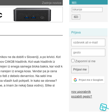
Išči:
Zadnje novice
Prijava
ikov ne da dobiti v Sloveniji, a po krivici. Kot
Zapomni si me
ihov CAK38 hladilnik. Kot vsak hladilnik iz
 narejen iz enega samega bloka bakra, kar vodi k
nik narejen iz enega kosa. Vendar pa je cena
mo tisti z debelo denarnico. Na sebi ima
ba včasih tudi potrpeti. In kako se obnese?
ame, a imam že nekaj časa vodno). Slike si
nov uporabnik
pozabili geslo?