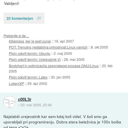
Vabljeni!
23 komentarjev
Preberite si še…
Kiberpipa, ker je svet zunaj
::
16. apr 2007
POT: Trenutno nestabilna prihodnost Linux namizij
::
8. okt 2005
Pipin odprti termin: Ubuntu
::
2. maj 2005
Pipin odprti termin: Urejevalnik Vi
::
28. mar 2005
Bootchart in optimizacija zagonskega procesa GNU/Linux
::
20. feb
2005
Pipin odprti termin: Latex
::
30. jan 2005
LukenjXP
::
29. apr 2002
c00L3r
::
20. mar 2005, 20:46
Najslabši urejevalnik kar sem kdaj koli videl. V šoli smo ga
uporabljali pri programiranju. Dobra stara beležnica je 100x bolša
od tega s*a*ja.