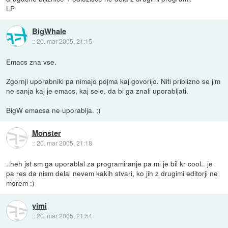
LP
BigWhale
::
20. mar 2005, 21:15
Emacs zna vse.
Zgornji uporabniki pa nimajo pojma kaj govorijo. Niti priblizno se jim
ne sanja kaj je emacs, kaj sele, da bi ga znali uporabljati.
BigW emacsa ne uporablja. ;)
Monster
::
20. mar 2005, 21:18
..heh jst sm ga uporablal za programiranje pa mi je bil kr cool.. je
pa res da nism delal nevem kakih stvari, ko jih z drugimi editorji ne
morem :)
yimi
::
20. mar 2005, 21:54