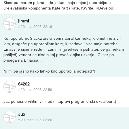
Sicer pa moram priznati, da je tudi moja najbolj uporabljana
urejevalniška komponenta KatePart (Kate, KWrite, KDevelop).
jimmi
::
20. mar 2005, 22:16
Kot uporabnik Slackware-a sem nabral kar nekaj kilometrine z vi-
jem, drugače pa uporabljam kate, ki zadovolji vse moje potrebe.
Emacs je sicer v redu in zanimiv (predvsem psihiater, če ga nekam
pošlješ) vendar se nisem kaj preveč z njim ukvarjal. Cimer pa
prisega na Emacsa...
Ni mi pa jasno kako lahko kdo uporablja notepad?!
64202
::
20. mar 2005, 22:59
Jaz ponosno vihtim vim, edini tapravi programerski excalibur :)
Jux
::
20. mar 2005, 23:26