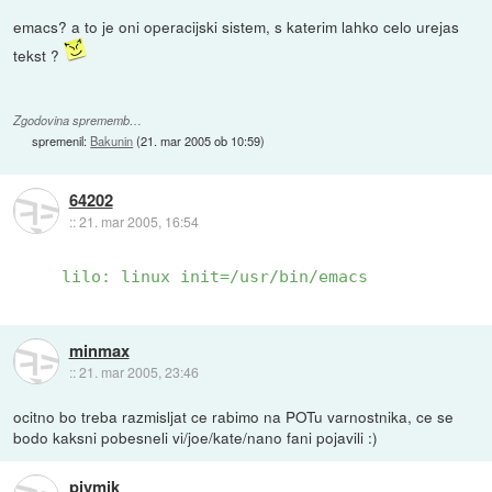
emacs? a to je oni operacijski sistem, s katerim lahko celo urejas
tekst ?
Zgodovina sprememb…
spremenil:
Bakunin
(
21. mar 2005 ob 10:59
)
64202
::
21. mar 2005, 16:54
lilo: linux init=/usr/bin/emacs
minmax
::
21. mar 2005, 23:46
ocitno bo treba razmisljat ce rabimo na POTu varnostnika, ce se
bodo kaksni pobesneli vi/joe/kate/nano fani pojavili :)
pivmik