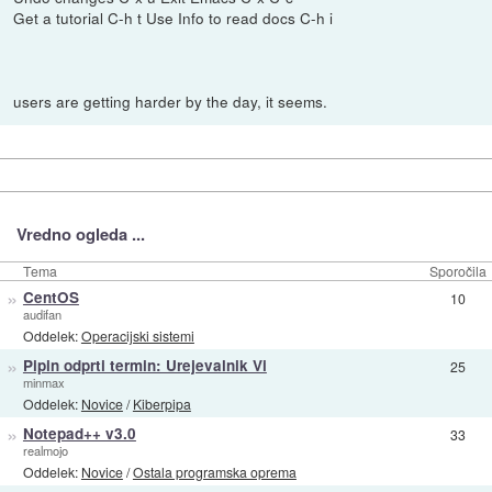
Get a tutorial C-h t Use Info to read docs C-h i
users are getting harder by the day, it seems.
Vredno ogleda ...
Tema
Sporočila
»
CentOS
10
audifan
Oddelek:
Operacijski sistemi
»
Pipin odprti termin: Urejevalnik Vi
25
minmax
Oddelek:
Novice
/
Kiberpipa
»
Notepad++ v3.0
33
realmojo
Oddelek:
Novice
/
Ostala programska oprema