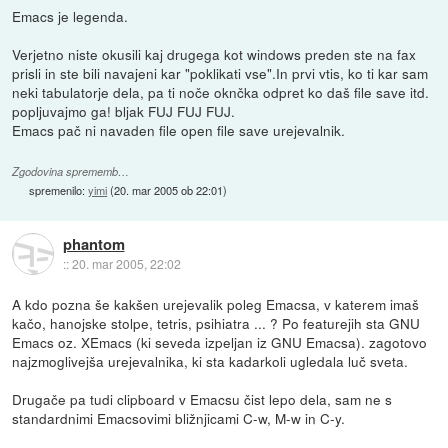
Emacs je legenda.
Verjetno niste okusili kaj drugega kot windows preden ste na fax
prisli in ste bili navajeni kar "poklikati vse".In prvi vtis, ko ti kar sam
neki tabulatorje dela, pa ti noče oknčka odpret ko daš file save itd.
popljuvajmo ga! bljak FUJ FUJ FUJ.
Emacs pač ni navaden file open file save urejevalnik.
Zgodovina sprememb…
spremenilo:
yimi
(
20. mar 2005 ob 22:01
)
phantom
::
20. mar 2005, 22:02
A kdo pozna še kakšen urejevalik poleg Emacsa, v katerem imaš
kačo, hanojske stolpe, tetris, psihiatra ... ? Po featurejih sta GNU
Emacs oz. XEmacs (ki seveda izpeljan iz GNU Emacsa). zagotovo
najzmoglivejša urejevalnika, ki sta kadarkoli ugledala luč sveta.
Drugače pa tudi clipboard v Emacsu čist lepo dela, sam ne s
standardnimi Emacsovimi bližnjicami C-w, M-w in C-y.