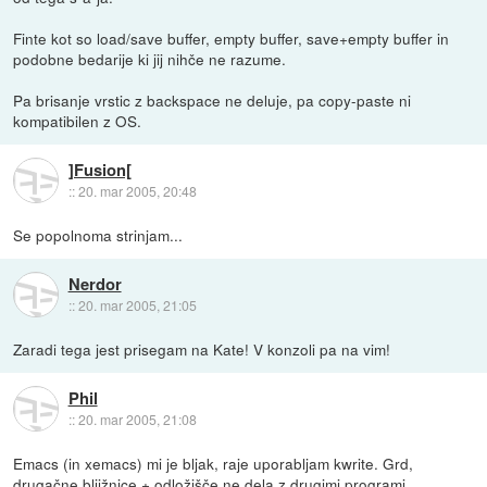
Finte kot so load/save buffer, empty buffer, save+empty buffer in
podobne bedarije ki jij nihče ne razume.
Pa brisanje vrstic z backspace ne deluje, pa copy-paste ni
kompatibilen z OS.
]Fusion[
::
20. mar 2005, 20:48
Se popolnoma strinjam...
Nerdor
::
20. mar 2005, 21:05
Zaradi tega jest prisegam na Kate! V konzoli pa na vim!
Phil
::
20. mar 2005, 21:08
Emacs (in xemacs) mi je bljak, raje uporabljam kwrite. Grd,
drugačne bljižnice + odložišče ne dela z drugimi programi.