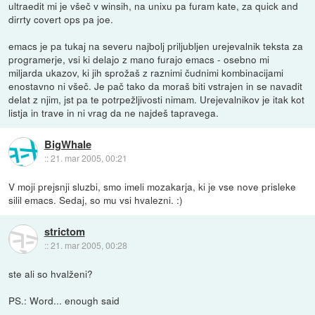
ultraedit mi je všeč v winsih, na unixu pa furam kate, za quick and
dirrty covert ops pa joe.
emacs je pa tukaj na severu najbolj priljubljen urejevalnik teksta za
programerje, vsi ki delajo z mano furajo emacs - osebno mi
miljarda ukazov, ki jih sprožaš z raznimi čudnimi kombinacijami
enostavno ni všeč. Je pač tako da moraš biti vstrajen in se navadit
delat z njim, jst pa te potrpežljivosti nimam. Urejevalnikov je itak kot
listja in trave in ni vrag da ne najdeš tapravega.
BigWhale
::
21. mar 2005, 00:21
V moji prejsnji sluzbi, smo imeli mozakarja, ki je vse nove prisleke
silil emacs. Sedaj, so mu vsi hvalezni. :)
strictom
::
21. mar 2005, 00:28
ste ali so hvalženi?
PS.: Word... enough said