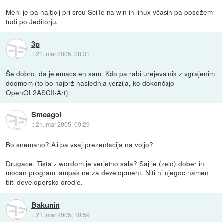
Meni je pa najbolj pri srcu SciTe na win in linux včasih pa posežem
tudi po Jeditorju.
3p
::
21. mar 2005, 08:31
Še dobro, da je emacs en sam. Kdo pa rabi urejevalnik z vgrajenim
doomom (to bo najbrž naslednja verzija, ko dokončajo
OpenGL2ASCII-Art).
Smeagol
::
21. mar 2005, 09:29
Bo snemano? Ali pa vsaj prezentacija na voljo?
Drugace. Tista z wordom je verjetno sala? Saj je (zelo) dober in
mocan program, ampak ne za development. Niti ni njegoc namen
biti developersko orodje.
Bakunin
::
21. mar 2005, 10:59