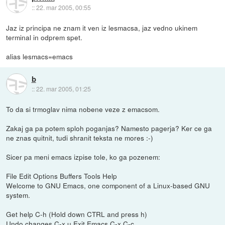
::
22. mar 2005, 00:55
Jaz iz principa ne znam it ven iz lesmacsa, jaz vedno ukinem
terminal in odprem spet.
alias lesmacs=emacs
b
::
22. mar 2005, 01:25
To da si trmoglav nima nobene veze z emacsom.
Zakaj ga pa potem sploh poganjas? Namesto pagerja? Ker ce ga
ne znas quitnit, tudi shranit teksta ne mores :-)
Sicer pa meni emacs izpise tole, ko ga pozenem:
File Edit Options Buffers Tools Help
Welcome to GNU Emacs, one component of a Linux-based GNU
system.
Get help C-h (Hold down CTRL and press h)
Undo changes C-x u Exit Emacs C-x C-c