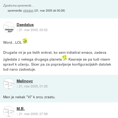
Zgodovina sprememb…
spremenila:
strictom
(
21. mar 2005 ob 00:29
)
Daedalus
::
21. mar 2005, 00:52
Word...LOL
Drugače mi je pa tistih enkrat, ko sem inštaliral emacs, zadeva
zgledala z nekega drugega planeta
Kasneje se pa tudi nisem
spravil k učenju. Sicer pa za popravljanje konfiguracijskih datotek
tud nano zadostuje.
Malinovc
::
21. mar 2005, 01:35
Men je nekak "Vi" k srcu zrastu.
M.B.
::
21. mar 2005, 07:58