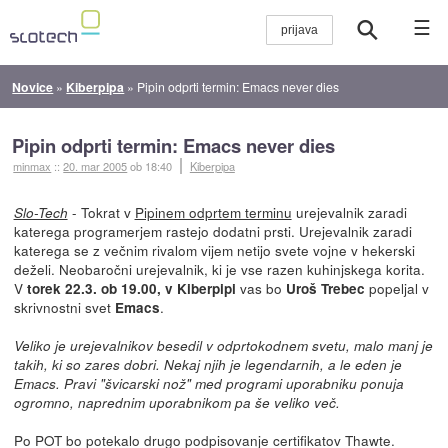
☰
Novice
»
Kiberpipa
»
Pipin odprti termin: Emacs never dies
Pipin odprti termin: Emacs never dies
minmax
::
20. mar 2005
ob 18:40
Kiberpipa
- Tokrat v
Pipinem odprtem terminu
urejevalnik zaradi
Slo-Tech
katerega programerjem rastejo dodatni prsti. Urejevalnik zaradi
katerega se z večnim rivalom vijem netijo svete vojne v hekerski
deželi. Neobaročni urejevalnik, ki je vse razen kuhinjskega korita.
V
vas bo
popeljal v
torek 22.3. ob 19.00, v Kiberpipi
Uroš Trebec
skrivnostni svet
.
Emacs
Veliko je urejevalnikov besedil v odprtokodnem svetu, malo manj je
takih, ki so zares dobri. Nekaj njih je legendarnih, a le eden je
Emacs. Pravi "švicarski nož" med programi uporabniku ponuja
ogromno, naprednim uporabnikom pa še veliko več.
Po POT bo potekalo drugo podpisovanje certifikatov Thawte.