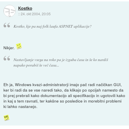
Kostko
::
24. okt 2004, 20:05
Kostko, kje pa naj folk laufa ASP.NET aplikacije?
Nikjer.
Nastavljanje vsega na roko pa je izguba časa in še ko nardiš
napako porabiš še več časa...
Eh ja, Windows kvazi-administratorji imajo pač radi načičkan GUI,
ker bi radi da se vse naredi tako, da klikajo po opcijah namesto da
bi prej prebrali kako dokumentacijo ali specifikacijo in ugotovili kako
in kaj s tem ravnati, ter kakšne so posledice in morebitni problemi
ki lahko nastanejo.