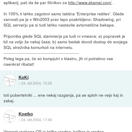
aplikacij, pač da še par fičnikov za
http://www.akamai.com/
.
In 100% ti lahko zagotovi samo takšna 'Enterprise rešitev'. Glede
varnosti pa je v Win2003 prav lepo poskrbljeno: Shadowing, pri
SQL serverju pa si tudi lahko nastavite avtomatične bekape.
Pripomba glede SQL slammerja pa tudi ni vmesna: a) popravek je
bil na voljo že nekaj časa; b) samo bedak dovoli dostop do svojega
SQL strežnika komurkoli na internetu.
---------------------------------------------------
Poleg tega pa, če so kompjutri v klastru, jih ni potrebno vse
naenkrat ribatat!
KoKi
::
24. okt 2004, 15:28
toti pubertetniki ... ene nekaj razganja, pa se sploh ne vejo kaj in
zakaj.
Kostko
::
24. okt 2004, 17:49
Varnost vsakega OS je toliko vredna, kolikor je vreden