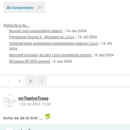
86 komentarjev
Preberite si še…
Novosti med operacijskimi sistemi
::
14. dec 2004
Primerjava Dooma 3 - Windows vs. Linux
::
19. okt 2004
Vrednost jedra sodobnega operacijskega sistema: Linux
::
14. okt
2004
Microsoft priznava, da zanj Linux predstavlja grožnjo
::
8. sep 2004
Windows XP SP2 pregled
::
3. sep 2004
«
1
2
»
mrTwelveTrees
::
23. okt 2004, 16:36
komu se da to brat ....