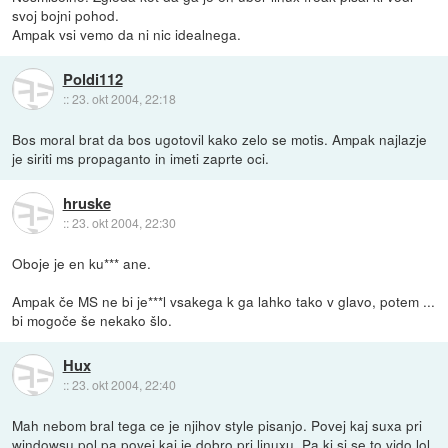
svoj bojni pohod.
Ampak vsi vemo da ni nic idealnega.
Poldi112
::
23. okt 2004, 22:18
Bos moral brat da bos ugotovil kako zelo se motis. Ampak najlazje
je siriti ms propaganto in imeti zaprte oci.
hruske
::
23. okt 2004, 22:30
Oboje je en ku*** ane.
Ampak če MS ne bi je***l vsakega k ga lahko tako v glavo, potem ...
bi mogoče še nekako šlo.
Hux
::
23. okt 2004, 22:40
Mah nebom bral tega ce je njihov style pisanjo. Povej kaj suxa pri
windowsu pol pa povej kaj je dobro pri linuxu. Pa ki si se to vido lol.