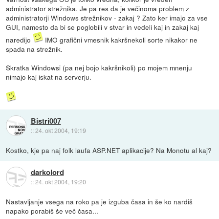
administrator strežnika. Je pa res da je večinoma problem z
administratorji Windows strežnikov - zakaj ? Zato ker imajo za vse
GUI, namesto da bi se poglobili v stvar in vedeli kaj in zakaj kaj
naredijo
IMO grafični vmesnik kakršnekoli sorte nikakor ne
spada na strežnik.
Skratka Windowsi (pa nej bojo kakršnikoli) po mojem mnenju
nimajo kaj iskat na serverju.
Bistri007
::
24. okt 2004, 19:19
Kostko, kje pa naj folk laufa ASP.NET aplikacije? Na Monotu al kaj?
darkolord
::
24. okt 2004, 19:20
Nastavljanje vsega na roko pa je izguba časa in še ko nardiš
napako porabiš še več časa...