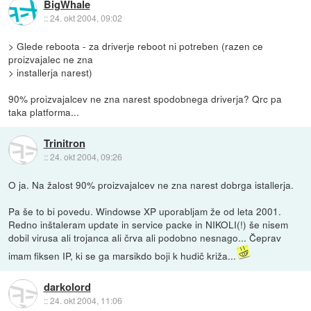
BigWhale
::
24. okt 2004, 09:02
> Glede reboota - za driverje reboot ni potreben (razen ce
proizvajalec ne zna
> installerja narest)
90% proizvajalcev ne zna narest spodobnega driverja? Qrc pa
taka platforma...
Trinitron
::
24. okt 2004, 09:26
O ja. Na žalost 90% proizvajalcev ne zna narest dobrga istallerja.
Pa še to bi povedu. Windowse XP uporabljam že od leta 2001.
Redno inštaleram update in service packe in NIKOLI(!) še nisem
dobil virusa ali trojanca ali črva ali podobno nesnago... Čeprav
imam fiksen IP, ki se ga marsikdo boji k hudič križa...
darkolord
::
24. okt 2004, 11:06