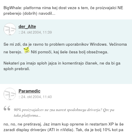
BigWhale: platforma nima kej dost veze s tem, če proizvajalci NE
preberejo (dobrih) navodil...
der_Alte
::
24. okt 2004, 11:39
Se mi zdi, da je ravno to problem uporabnikov Windows. Večinoma
ne berejo.
Niti pomoči, kaj šele česa bolj obsežnega.
Nekateri pa imajo sploh jajca in komentirajo članek, ne da bi ga
sploh prebrali.
Paramedic
::
24. okt 2004, 11:40
90% proizvajalcev ne zna narest spodobnega driverja? Qrc pa
taka platforma...
no, no, ne pretiravaj. Jaz imam kup opreme in restartam XP le še
zaradi display driverjev (ATI in nVidia). Tak, da je bolj 10% kot pa