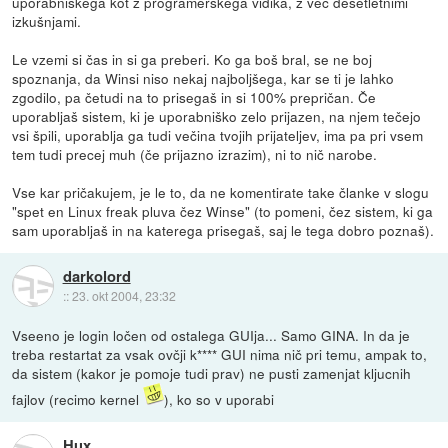
uporabniškega kot z programerskega vidika, z več desetletnimi
izkušnjami.
Le vzemi si čas in si ga preberi. Ko ga boš bral, se ne boj
spoznanja, da Winsi niso nekaj najboljšega, kar se ti je lahko
zgodilo, pa četudi na to prisegaš in si 100% prepričan. Če
uporabljaš sistem, ki je uporabniško zelo prijazen, na njem tečejo
vsi špili, uporablja ga tudi večina tvojih prijateljev, ima pa pri vsem
tem tudi precej muh (če prijazno izrazim), ni to nič narobe.
Vse kar pričakujem, je le to, da ne komentirate take članke v slogu
"spet en Linux freak pluva čez Winse" (to pomeni, čez sistem, ki ga
sam uporabljaš in na katerega prisegaš, saj le tega dobro poznaš).
darkolord
::
23. okt 2004, 23:32
Vseeno je login ločen od ostalega GUIja... Samo GINA. In da je
treba restartat za vsak ovčji k**** GUI nima nič pri temu, ampak to,
da sistem (kakor je pomoje tudi prav) ne pusti zamenjat kljucnih
fajlov (recimo kernel
), ko so v uporabi
Hux