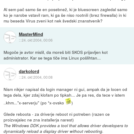
Al sem pač samo še en posebnež, ki je bluescreen zagledal samo
ko je narobe vstavil ram, ki ga še niso rootnili (brez firewalla) in ki
mu beseda Virus zveni kot nek švedski znanstvenik?
MasterMind
::
24. okt 2004, 00:06
Mogoče je avtor mislil, da moreš biti SKOS prijavljen kot
administrator. Kar se tega tiče ima Linux pošlihtan...
darkolord
::
24. okt 2004, 00:08
Nism nikjer napisal da login manager ni gui, ampak da je locen od
tega dela, kjer zdaj klofam po tipkah... Je pa res, da tece v istem
..khm..."x-serverju" (po *x-ovsko
)
Glede reboota - za driverje reboot ni potreben (razen ce
proizvajalec ne zna installerja narest)
The Windows DDK provides a tool that allows driver developers to
dynamically reload a display driver without rebooting.