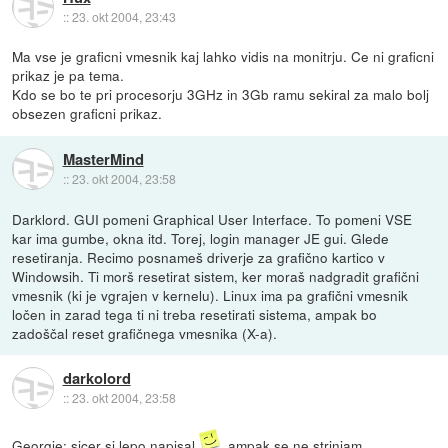
::
23. okt 2004, 23:43
Ma vse je graficni vmesnik kaj lahko vidis na monitrju. Ce ni graficni
prikaz je pa tema.
Kdo se bo te pri procesorju 3GHz in 3Gb ramu sekiral za malo bolj
obsezen graficni prikaz.
MasterMind
::
23. okt 2004, 23:58
Darklord. GUI pomeni Graphical User Interface. To pomeni VSE
kar ima gumbe, okna itd. Torej, login manager JE gui. Glede
resetiranja. Recimo posnameš driverje za grafično kartico v
Windowsih. Ti morš resetirat sistem, ker moraš nadgradit grafični
vmesnik (ki je vgrajen v kernelu). Linux ima pa grafični vmesnik
ločen in zarad tega ti ni treba resetirati sistema, ampak bo
zadoščal reset grafičnega vmesnika (X-a).
darkolord
::
23. okt 2004, 23:58
Georgie: sicer si lepo napisal
, ampak se ne strinjam