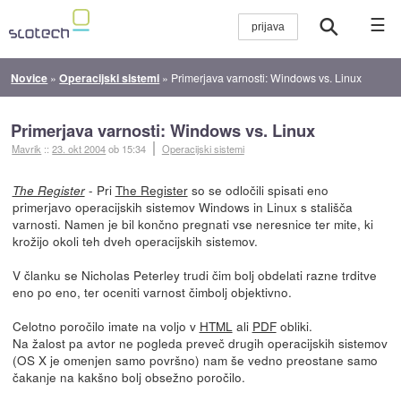
☰
Novice
»
Operacijski sistemi
»
Primerjava varnosti: Windows vs. Linux
Primerjava varnosti: Windows vs. Linux
Mavrik
::
23. okt 2004
ob 15:34
Operacijski sistemi
- Pri
The Register
so se odločili spisati eno
The Register
primerjavo operacijskih sistemov Windows in Linux s stališča
varnosti. Namen je bil končno pregnati vse neresnice ter mite, ki
krožijo okoli teh dveh operacijskih sistemov.
V članku se Nicholas Peterley trudi čim bolj obdelati razne trditve
eno po eno, ter oceniti varnost čimbolj objektivno.
Celotno poročilo imate na voljo v
HTML
ali
PDF
obliki.
Na žalost pa avtor ne pogleda preveč drugih operacijskih sistemov
(OS X je omenjen samo površno) nam še vedno preostane samo
čakanje na kakšno bolj obsežno poročilo.