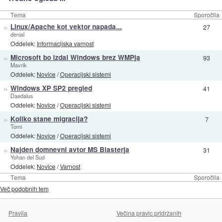
Tema
Sporočila
»
Linux/Apache kot vektor napada...
27
denial
Oddelek:
Informacijska varnost
»
Microsoft bo izdal Windows brez WMPja
93
Mavrik
Oddelek:
Novice
/
Operacijski sistemi
»
Windows XP SP2 pregled
41
Daedalus
Oddelek:
Novice
/
Operacijski sistemi
»
Koliko stane migracija?
7
Tomi
Oddelek:
Novice
/
Operacijski sistemi
»
Najden domnevni avtor MS Blasterja
31
Yohan del Sud
Oddelek:
Novice
/
Varnost
Tema
Sporočila
Več podobnih tem
Pravila
Večina pravic pridržanih