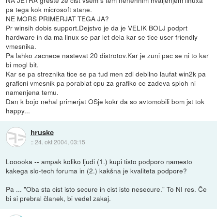
pa tega kok microsoft stane.
NE MORS PRIMERJAT TEGA JA?
Pr winsih dobis support.Dejstvo je da je VELIK BOLJ podprt
hardware in da ma linux se par let dela kar se tice user friendly
vmesnika.
Pa lahko zacnece nastevat 20 distrotov.Kar je zuni pac se ni to kar
bi mogl bit.
Kar se pa streznika tice se pa tud men zdi debilno laufat win2k pa
graficni vmesnik pa porablat cpu za grafiko ce zadeva sploh ni
namenjena temu.
Dan k bojo nehal primerjat OSje kokr da so avtomobili bom jst tok
happy...
hruske
::
24. okt 2004, 03:15
Looooka -- ampak koliko ljudi (1.) kupi tisto podporo namesto
kakega slo-tech foruma in (2.) kakšna je kvaliteta podpore?
Pa ... "Oba sta cist isto secure in cist isto nesecure." To NI res. Če
bi si prebral članek, bi vedel zakaj.