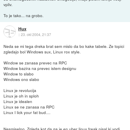
vpliv.
To je tako... na grobo.
Hux
::
23. okt 2004, 21:37
Neda se mi tega dreka brat sem mislo da bo kake tabele. Ze topici
zgledajo bol Windows sux, Linux rox style.
Window se zanasa prevec na RPC
Window bazira na prevec istem designu
Window to slabo
Windows ono slabo
Linux je revolucija
Linux je oh in sploh
Linux je idealen
Linux se ne zanasa na RPC
Linux I lick your fat bud....
Nesmiselno. Zgleda kot da ga je en uber linux freak pisal ki vodi