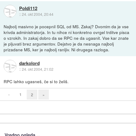
Poldi112
::
24. okt 2004, 20:44
Najbolj masivno je pocepnil SQL od MS. Zakaj? Dvomim da je vse
krivda administratorja. In tu nihce ni konkretno ovrgel trditve pisca
o vzrokih. In zakaj dobro da se RPC ne da ugasnit. Vse kar znate
je pljuvati brez argumentov. Dejstvo je da nesnaga najbolj
prizadane MS, ker je najbolj ranljiv. Ni drugega razloga.
darkolord
::
24. okt 2004, 21:02
RPC lahko ugasneš, če si to želiš.
«
1
2
»
Vredno ogleda ...