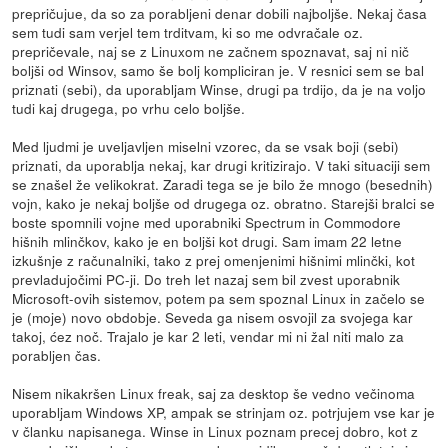
prepričujue, da so za porabljeni denar dobili najboljše. Nekaj časa
sem tudi sam verjel tem trditvam, ki so me odvračale oz.
prepričevale, naj se z Linuxom ne začnem spoznavat, saj ni nič
boljši od Winsov, samo še bolj kompliciran je. V resnici sem se bal
priznati (sebi), da uporabljam Winse, drugi pa trdijo, da je na voljo
tudi kaj drugega, po vrhu celo boljše.
Med ljudmi je uveljavljen miselni vzorec, da se vsak boji (sebi)
priznati, da uporablja nekaj, kar drugi kritizirajo. V taki situaciji sem
se znašel že velikokrat. Zaradi tega se je bilo že mnogo (besednih)
vojn, kako je nekaj boljše od drugega oz. obratno. Starejši bralci se
boste spomnili vojne med uporabniki Spectrum in Commodore
hišnih mlinčkov, kako je en boljši kot drugi. Sam imam 22 letne
izkušnje z računalniki, tako z prej omenjenimi hišnimi mlinčki, kot
prevladujočimi PC-ji. Do treh let nazaj sem bil zvest uporabnik
Microsoft-ovih sistemov, potem pa sem spoznal Linux in začelo se
je (moje) novo obdobje. Seveda ga nisem osvojil za svojega kar
takoj, ćez noč. Trajalo je kar 2 leti, vendar mi ni žal niti malo za
porabljen čas.
Nisem nikakršen Linux freak, saj za desktop še vedno večinoma
uporabljam Windows XP, ampak se strinjam oz. potrjujem vse kar je
v članku napisanega. Winse in Linux poznam precej dobro, kot z