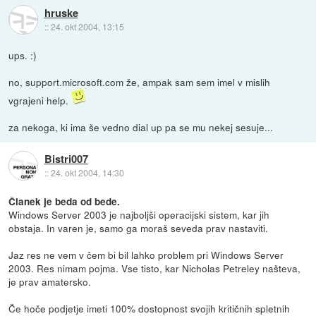
hruske
::
24. okt 2004, 13:15
ups. :)
no, support.microsoft.com že, ampak sam sem imel v mislih
vgrajeni help.
za nekoga, ki ima še vedno dial up pa se mu nekej sesuje...
Bistri007
::
24. okt 2004, 14:30
Članek je beda od bede.
Windows Server 2003 je najboljši operacijski sistem, kar jih
obstaja. In varen je, samo ga moraš seveda prav nastaviti.
Jaz res ne vem v čem bi bil lahko problem pri Windows Server
2003. Res nimam pojma. Vse tisto, kar Nicholas Petreley našteva,
je prav amatersko.
Če hoče podjetje imeti 100% dostopnost svojih kritičnih spletnih