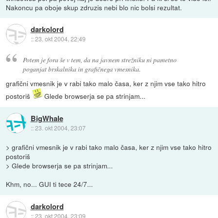
Nakoncu pa oboje skup zdruzis nebi blo nic bolsi rezultat.
darkolord
::
23. okt 2004, 22:49
Potem je fora še v tem, da na javnem strežniku ni pametno
poganjat brskalnika in grafičnega vmesnika.
grafični vmesnik je v rabi tako malo časa, ker z njim vse tako hitro
postoriš
Glede browserja se pa strinjam...
BigWhale
::
23. okt 2004, 23:07
> grafični vmesnik je v rabi tako malo časa, ker z njim vse tako hitro
postoriš
> Glede browserja se pa strinjam...
Khm, no... GUI ti tece 24/7...
darkolord
::
23. okt 2004, 23:09