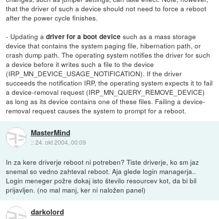
that the driver of such a device should not need to force a reboot
after the power cycle finishes.
- Updating a
such as a mass storage
driver for a boot device
device that contains the system paging file, hibernation path, or
crash dump path. The operating system notifies the driver for such
a device before it writes such a file to the device
(IRP_MN_DEVICE_USAGE_NOTIFICATION). If the driver
succeeds the notification IRP, the operating system expects it to fail
a device-removal request (IRP_MN_QUERY_REMOVE_DEVICE)
as long as its device contains one of these files. Failing a device-
removal request causes the system to prompt for a reboot.
MasterMind
::
24. okt 2004, 00:09
In za kere driverje reboot ni potreben? Tiste driverje, ko sm jaz
snemal so vedno zahteval reboot. Aja glede login managerja..
Login meneger požre dokaj isto število resourcev kot, da bi bil
prijavljen. (no mal manj, ker ni naložen panel)
darkolord