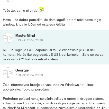
Teče že, samo ni v rabi
Hmm... če dobro pomislim, če dam logoff, potem teče samo login
window, ki pa je ločen od ostalega GUIja
MasterMind
::
23. okt 2004, 23:26
Ni. Tudi login je GUI. Zapomni si to.. V Windowsih je GUI del
kernela.. No če tko pogledaš. JE USE del kernela... Zato se pa za
usak ovčji k*** treba resetirat sistem.
Georgie
::
23. okt 2004, 23:29
Zelo informativno branje za vse, tako za Windows kot Linux
uporabnike. Toplo priporočam.
Podrobno pojasni nekaj splošnih trditev o enem in drugem sistemu,
ki krožijo med uporabniki, ki si jih vsak po svoje razlaga. Predvsem
to izkorišča Microsoft, ki namenoma zavaja svoje uporabnike oz. jih