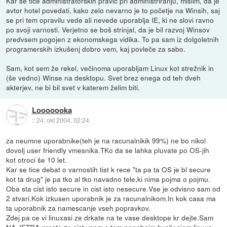
Kar se tiče administratorskih pravic pri administriranju, mislim, da je
avtor hotel povedati, kako zelo nevarno je to početje na Winsih, saj
se pri tem opravilu vede ali nevede uporablja IE, ki ne slovi ravno
po svoji varnosti. Verjetno se boš strinjal, da je bil razvoj Winsov
predvsem pogojen z ekonomskega vidika. To pa sam iz dolgoletnih
programerskih izkušenj dobro vem, kaj povleče za sabo.
Sam, kot sem že rekel, večinoma uporabljam Linux kot strežnik in
(še vedno) Winse na desktopu. Svet brez enega od teh dveh
akterjev, ne bi bil svet v katerem želim biti.
Looooooka
::
24. okt 2004, 02:24
za neumne uporabnike(teh je na racunalnikik 99%) ne bo nikol
dovolj user friendly vmesnika.TKo da se lahka pluvate po OS-jih
kot otroci še 10 let.
Kar se tice debat o varnostih tist k rece "ta pa ta OS je bl secure
kot ta drug" je pa tko al tko navadno tele,ki nima pojma o pojmu.
Oba sta cist isto secure in cist isto nesecure.Vse je odvisno sam od
2 stvari.Kok izkusen uporabnik je za racunalnikom.In kok casa ma
ta uporabnik za namescanje vseh popravkov.
Zdej pa ce vi linuxasi ze drkate na te vase desktope kr dejte.Sam
NA JETRA greste ze cist vsem s tem nenehnim hvaljenjem linuxa