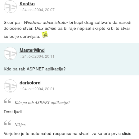
Kostko
::
24. okt 2004, 20:07
Sicer pa -
bi kupil drag software da naredi
Windows administrator
določeno stvar.
pa bi raje napisal skripto ki bi to stvar
Unix admin
še bolje opravljala.
MasterMind
::
24. okt 2004, 20:11
Kdo pa rab ASP.NET aplikacije?
darkolord
::
24. okt 2004, 20:21
Kdo pa rab ASP.NET aplikacije?
Dost ljudi
Nikjer.
Verjetno je to automated-response na stvari, za katere prvic slisis