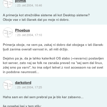
pivmik
::
23. okt 2004, 16:46
A primerja kot strežniške sisteme ali kot Desktop sisteme?
Oboje vse v isti članek dat po moje ni dobro.
Phoebus
::
23. okt 2004, 17:10
Primerja oboje, ne vem pa, zakaj ni dobro dat obojega v isti članek-
ljudi zanima overall varnost in, ali miti držijo.
Dejstvo pa je, da je lahko katerikoli OS slabo (=nevarno) postavljen
kot server, zato naj se folk ne zanaša preveč na "sej sem dal linux,
zdej smo pa varni", ko ima odprt telnet z root accessom na cel svet
in podobne neumnosti...
darkolord
::
23. okt 2004, 17:25
Haha sam en del sem prebral pa je blo kar zabavno...
še posebej kej v tem stilu: