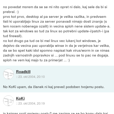
no povedat morem da se se mi nito opret ni dalo, kaj sele da bi si
prebral. :)
prvo kot prvo, desktop al pa server je velika razlika, in predvsem
tisti ki uporabljajo linux za server ponavadi nimajo dosti znanja (s
tem nocem nobenega ozalit) in vecina sploh nene sistem update-a.
tak kot za windows so tud za linux so potrebni update-i/patch-i (pa
tud firewall).
no kot drugo pa tud ce bi mel linux vec lukenj kot windows, je
dejstvo da vecina pac uporablja winse in da je verjetnos kar velika,
da se bo spet kaki idol spomno napisat kak virus/worm in ce nimas
zadnjih varnostnih popravkov si ... pod linuxu se to pac ne dogaja.
sploh ne vem kaj majo tu za primerjat ... :)
Roadkill
::
23. okt 2004, 20:10
No KoKi upam, da članek ni kaj preveč podoben tvojemu postu.
KoKi
::
23. okt 2004, 20:19
in kajmas proti mojemu postu? me zanima ce se bo komu dalo kaj