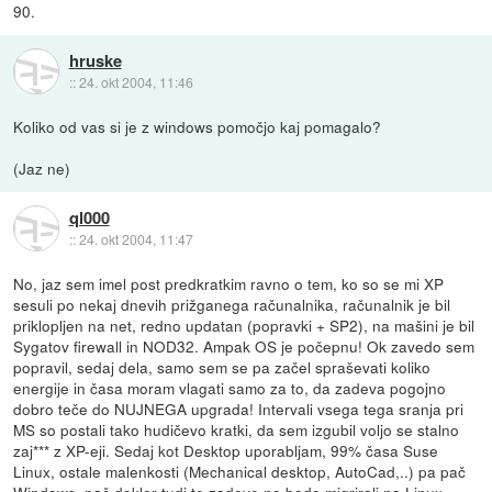
90.
hruske
::
24. okt 2004, 11:46
Koliko od vas si je z windows pomočjo kaj pomagalo?
(Jaz ne)
ql000
::
24. okt 2004, 11:47
No, jaz sem imel post predkratkim ravno o tem, ko so se mi XP
sesuli po nekaj dnevih prižganega računalnika, računalnik je bil
priklopljen na net, redno updatan (popravki + SP2), na mašini je bil
Sygatov firewall in NOD32. Ampak OS je počepnu! Ok zavedo sem
popravil, sedaj dela, samo sem se pa začel spraševati koliko
energije in časa moram vlagati samo za to, da zadeva pogojno
dobro teče do NUJNEGA upgrada! Intervali vsega tega sranja pri
MS so postali tako hudičevo kratki, da sem izgubil voljo se stalno
zaj*** z XP-eji. Sedaj kot Desktop uporabljam, 99% časa Suse
Linux, ostale malenkosti (Mechanical desktop, AutoCad,..) pa pač
Windows, pač dokler tudi te zadeve ne bodo migrirali na Linux.