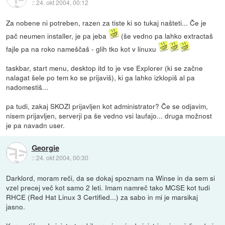
::
24. okt 2004, 00:12
Za nobene ni potreben, razen za tiste ki so tukaj našteti... Če je
pač neumen installer, je pa jeba
(še vedno pa lahko extractaš
fajle pa na roko nameščaš - glih tko kot v linuxu
taskbar, start menu, desktop itd to je vse Explorer (ki se začne
nalagat šele po tem ko se prijaviš), ki ga lahko izklopiš al pa
nadomestiš...
pa tudi, zakaj SKOZI prijavljen kot administrator? Če se odjavim,
nisem prijavljen, serverji pa še vedno vsi laufajo... druga možnost
je pa navadn user.
Georgie
::
24. okt 2004, 00:30
Darklord, moram reči, da se dokaj spoznam na Winse in da sem si
vzel precej več kot samo 2 leti. Imam namreč tako MCSE kot tudi
RHCE (Red Hat Linux 3 Certified...) za sabo in mi je marsikaj
jasno.