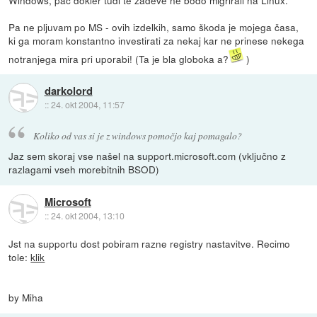
Pa ne pljuvam po MS - ovih izdelkih, samo škoda je mojega časa,
ki ga moram konstantno investirati za nekaj kar ne prinese nekega
notranjega mira pri uporabi! (Ta je bla globoka a?
)
darkolord
::
24. okt 2004, 11:57
Koliko od vas si je z windows pomočjo kaj pomagalo?
Jaz sem skoraj vse našel na support.microsoft.com (vključno z
razlagami vseh morebitnih BSOD)
Microsoft
::
24. okt 2004, 13:10
Jst na supportu dost pobiram razne registry nastavitve. Recimo
tole:
klik
by Miha