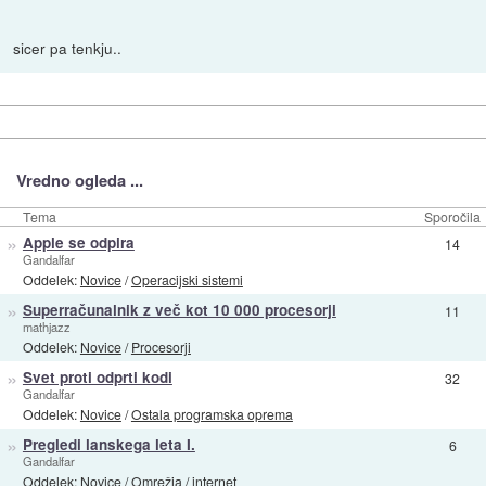
sicer pa tenkju..
Vredno ogleda ...
Tema
Sporočila
»
Apple se odpira
14
Gandalfar
Oddelek:
Novice
/
Operacijski sistemi
»
Superračunalnik z več kot 10 000 procesorji
11
mathjazz
Oddelek:
Novice
/
Procesorji
»
Svet proti odprti kodi
32
Gandalfar
Oddelek:
Novice
/
Ostala programska oprema
»
Pregledi lanskega leta I.
6
Gandalfar
Oddelek:
Novice
/
Omrežja / internet