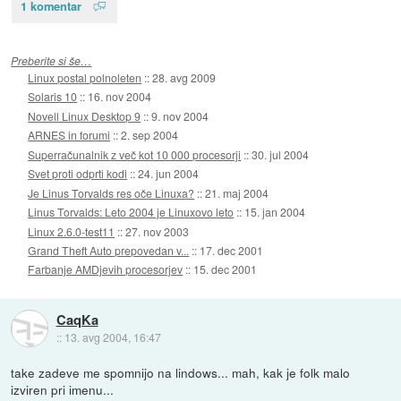
1 komentar
Preberite si še…
Linux postal polnoleten
::
28. avg 2009
Solaris 10
::
16. nov 2004
Novell Linux Desktop 9
::
9. nov 2004
ARNES in forumi
::
2. sep 2004
Superračunalnik z več kot 10 000 procesorji
::
30. jul 2004
Svet proti odprti kodi
::
24. jun 2004
Je Linus Torvalds res oče Linuxa?
::
21. maj 2004
Linus Torvalds: Leto 2004 je Linuxovo leto
::
15. jan 2004
Linux 2.6.0-test11
::
27. nov 2003
Grand Theft Auto prepovedan v...
::
17. dec 2001
Farbanje AMDjevih procesorjev
::
15. dec 2001
CaqKa
::
13. avg 2004, 16:47
take zadeve me spomnijo na lindows... mah, kak je folk malo
izviren pri imenu...