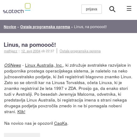
☰
Novice
»
Ostala programska oprema
»
Linus, na pomoooč!
Linus, na pomoooč!
mathjazz
::
12. avg 2004
ob 22:37
Ostala programska oprema
-
Linux Australia, Inc.
, ki združuje avstralske razvijalce in
OSNews
podpornike prostega operacijskega sistema, je naletelo na neko
južnoavstralsko podjetje, ki želi registrirati blagovno znamko Linux.
Zato so se obrnili kar na Linusa Torvaldsa, očeta Linuxa, ki je
znamko registriral že leta 1997 v ZDA. Prosijo ga, da enako stori
tudi v Avstraliji. Po besedah Jeremyja Malcoma, odvetnika, ki
predstavlja Linux Australia, bi registracija imena s strani nekega
drugega podjetja povzročila zmedo in ne bi pomagala nobeni
strani.
Klik!
Na novico nas je opozoril
CaqKa
.