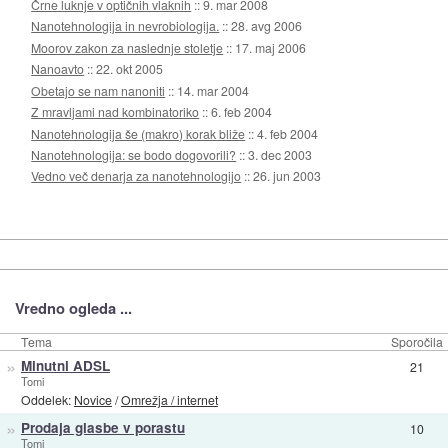
Črne luknje v optičnih vlaknih
::
9. mar 2008
Nanotehnologija in nevrobiologija.
::
28. avg 2006
Moorov zakon za naslednje stoletje
::
17. maj 2006
Nanoavto
::
22. okt 2005
Obetajo se nam nanoniti
::
14. mar 2004
Z mravljami nad kombinatoriko
::
6. feb 2004
Nanotehnologija še (makro) korak bliže
::
4. feb 2004
Nanotehnologija: se bodo dogovorili?
::
3. dec 2003
Vedno več denarja za nanotehnologijo
::
26. jun 2003
Vredno ogleda ...
Tema
Sporočila
»
Minutni ADSL
21
Tomi
Oddelek:
Novice
/
Omrežja / internet
»
Prodaja glasbe v porastu
10
Tomi