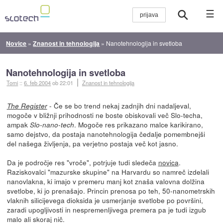
☰
Novice
»
Znanost in tehnologija
»
Nanotehnologija in svetloba
Nanotehnologija in svetloba
Tomi
::
6. feb 2004
ob 22:01
Znanost in tehnologija
- Če se bo trend nekaj zadnjih dni nadaljeval,
The Register
mogoče v bližnji prihodnosti ne boste obiskovali več Slo-techa,
ampak
. Mogoče res prikazano malce karikirano,
Slo-nano-tech
samo dejstvo, da postaja nanotehnologija čedalje pomembnejši
del našega življenja, pa verjetno postaja več kot jasno.
Da je področje res "vroče", potrjuje tudi sledeča
novica
.
Raziskovalci "mazurske skupine" na Harvardu so namreč izdelali
nanovlakna, ki imajo v premeru manj kot znaša valovna dolžina
svetlobe, ki jo prenašajo. Princin prenosa po teh, 50-nanometrskih
vlaknih silicijevega dioksida je usmerjanje svetlobe po površini,
zaradi upogljivosti in nespremenljivega premera pa je tudi izgub
malo ali skoraj nič.