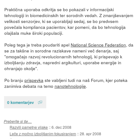
Praktična uporaba odkritja se bo pokazali v informacijski
tehnologiji in biomedicinskih ter sorodnih vedah. Z zmanjševanjem
velikosti senzorjev, ki se uporabljaji sedaj, se bo predvsem
povečala komplianca pacientov, kar pomeni, da bo tehnologija
olajšala muke široki populaciji.
Poleg tega je treba poudariti apel
National Science Federation
, da
se za takšne in sorodne raziskave nameni več denarja, saj
"omogačajo razvoj revolucionarnih tehnologij, ki prispevajo k
izboljšanju zdravja, napredni argikulturi, uporabe energije in
ohranjajo okolje".
Po branju
prispevka
ste vabljeni tudi na naš Forum, kjer poteka
zanimiva debata na temo
nanotehnologije
.
0 komentarjev
Preberite si še…
Razvili pametne vijake
::
6. dec 2008
Leče z močno izboljšanim fokusiranjem
::
28. apr 2008