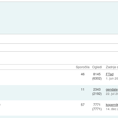
Sporočila
Ogledi
Zadnje s
46
8145
FTad
(6302)
1. jun 2
11
2343
gendale
(2192)
22. jul 
)
57
7771
koperni
(7771)
14. dec