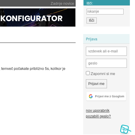
Išči:
Zadnje novice
Prijava
temveč počakate približno 5s, kolikor je
Zapomni si me
nov uporabnik
pozabili geslo?