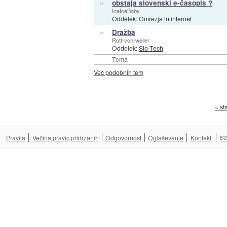
»
obstaja slovenski e-časopis ?
IceIceBaby
Oddelek:
Omrežja in internet
»
Dražba
Rott-von-weiler
Oddelek:
Slo-Tech
Tema
Več podobnih tem
« st
Pravila
Večina pravic pridržanih
Odgovornost
Oglaševanje
Kontakt
IS