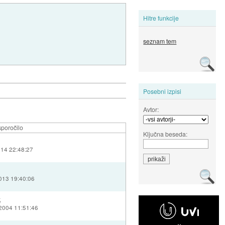
Hitre funkcije
seznam tem
Posebni izpisi
Avtor:
poročilo
Ključna beseda:
014 22:48:27
2013 19:40:06
k
 2004 11:51:46