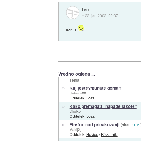
tec
::
22. jan 2002, 22:37
Ironija
Vredno ogleda ...
Tema
»
Kaj jeste?/kuhate doma?
globalna80
Oddelek:
Loža
»
Kako premagati "napade lakote"
Glodko
Oddelek:
Loža
»
Firefox nad pričakovanji
(strani:
1
2
Matri[X]
Oddelek:
Novice
/
Brskalniki