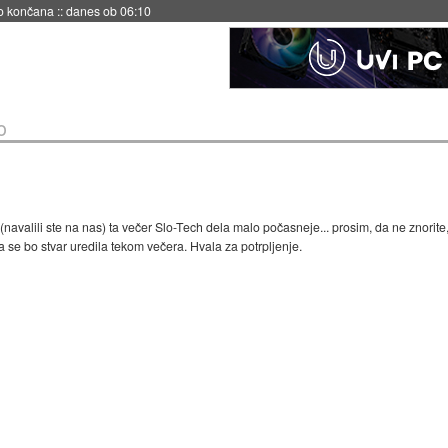
no končana
::
danes ob 06:10
o
valili ste na nas) ta večer Slo-Tech dela malo počasneje... prosim, da ne znorite, 
 se bo stvar uredila tekom večera. Hvala za potrpljenje.