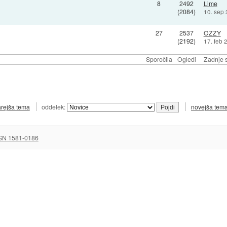
8
2492
Lime
(2084)
10. sep
27
2537
OZZY
(2192)
17. feb 
Sporočila
Ogledi
Zadnje s
arejša tema
oddelek:
novejša tem
SN 1581-0186