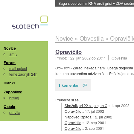
Saga s cepivom mRNA proti gripi v ZDA sreč
Novice
»
Obvestila
»
Opravičil
Novice
Opravičilo
arhiv
Primoz
::
22. jan 2002
ob 20:41
Obvestila
Forum
Slo-Tech
- Zaradi nekega nam ljubega dogodka (na
mali oglasi
trenutno povprečen odziven čas. Pričakujemo, da
teme zadnjih 24h
Članki
1 komentar
Zaposlitve
brskaj
Preberite si še…
Strežnik pri 22 stopinjah C
::
1. apr 2003
Ostalo
Opravičilo
::
17. jul 2002
pravila
Napoved izpada
::
2. jul 2002
Opravicilo
::
12. sep 2001
Opravičilo
::
2. sep 2001