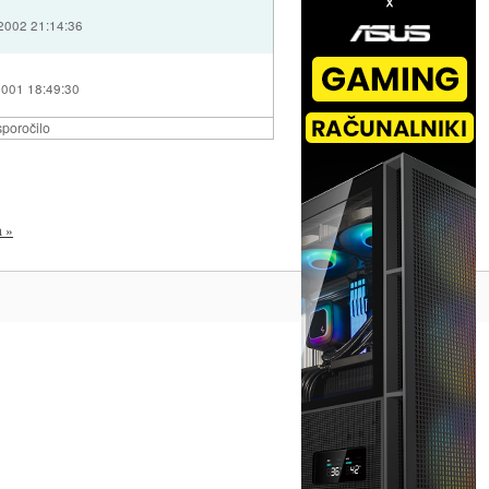
 2002 21:14:36
2001 18:49:30
poročilo
a »
Na vrh ^