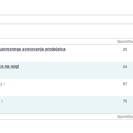
Sporočila
eustreznega svetovanja prodajalca
25
co na nogi
24
2
)
57
2
)
75
Sporočila