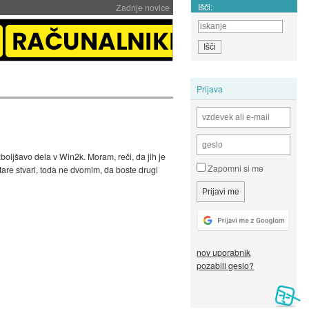
Išči:
Zadnje novice
Prijava
zboljšavo dela v Win2k. Moram, reči, da jih je
Zapomni si me
are stvari, toda ne dvomim, da boste drugi
nov uporabnik
pozabili geslo?