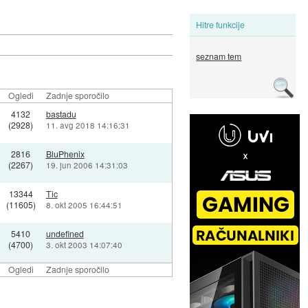
Hitre funkcije
seznam tem
Ogledi
Zadnje sporočilo
4132
bastadu
(2928)
11. avg 2018 14:16:31
2816
BluPhenix
(2267)
19. jun 2006 14:31:03
13344
Tic
(11605)
8. okt 2005 16:44:51
5410
undefined
(4700)
3. okt 2003 14:07:40
Ogledi
Zadnje sporočilo