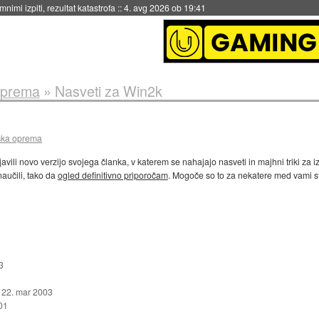
nimi izpiti, rezultat katastrofa
::
4. avg 2026 ob 19:41
oprema
»
Nasveti za Win2k
ska oprema
avili novo verzijo svojega članka, v katerem se nahajajo nasveti in majhni triki za i
naučili, tako da
ogled definitivno priporočam
. Mogoče so to za nekatere med vami st
3
:
22. mar 2003
01
1