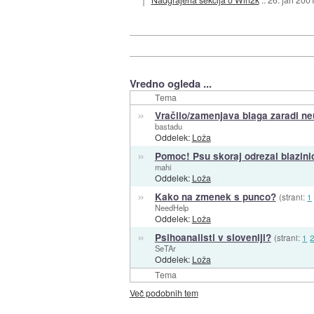
Vredno ogleda ...
Tema
»
Vračilo/zamenjava blaga zaradi n
bastadu
Oddelek:
Loža
»
Pomoc! Psu skoraj odrezal blazini
mahi
Oddelek:
Loža
»
Kako na zmenek s punco?
(strani:
1
NeedHelp
Oddelek:
Loža
»
Psihoanalisti v sloveniji?
(strani:
1
SeTAr
Oddelek:
Loža
Tema
Več podobnih tem