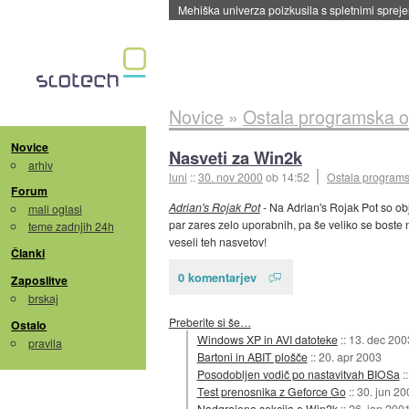
Mehiška univerza poizkusila s spletnimi sprejem
Novice
»
Ostala programska 
Novice
Nasveti za Win2k
arhiv
luni
::
30. nov 2000
ob 14:52
Ostala program
Forum
Adrian's Rojak Pot
- Na Adrian's Rojak Pot so obj
mali oglasi
par zares zelo uporabnih, pa še veliko se boste 
teme zadnjih 24h
veseli teh nasvetov!
Članki
0 komentarjev
Zaposlitve
brskaj
Preberite si še…
Ostalo
Windows XP in AVI datoteke
::
13. dec 200
pravila
Bartoni in ABIT plošče
::
20. apr 2003
Posodobljen vodič po nastavitvah BIOSa
:
Test prenosnika z Geforce Go
::
30. jun 20
Nadgrajena sekcija o Win2k
::
26. jan 200