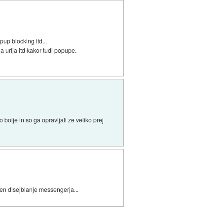
pup blocking itd...
 urlja itd kakor tudi popupe.
 bolje in so ga opravljali ze veliko prej
en disejblanje messengerja...