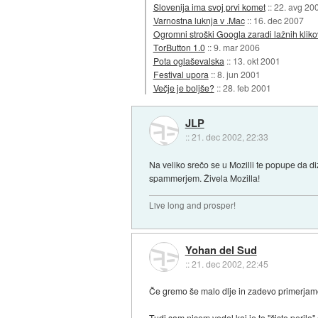
Slovenija ima svoj prvi komet
::
22. avg 20
Varnostna luknja v .Mac
::
16. dec 2007
Ogromni stroški Googla zaradi lažnih kliko
TorButton 1.0
::
9. mar 2006
Pota oglaševalska
::
13. okt 2001
Festival upora
::
8. jun 2001
Večje je boljše?
::
28. feb 2001
JLP
::
21. dec 2002, 22:33
Na veliko srečo se u Mozilli te popupe da d
spammerjem. Živela Mozilla!
Live long and prosper!
Yohan del Sud
::
21. dec 2002, 22:45
Če gremo še malo dlje in zadevo primerjamo
Tudi sam nisem vedel kaj je to "čisto perilo"