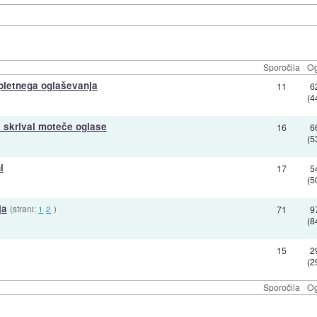
Sporočila
Og
spletnega oglaševanja
11
6
(4
 skrival moteče oglase
16
6
(5
i
17
5
(5
ja
(strani:
1
2
)
71
9
(8
15
2
(2
Sporočila
Og