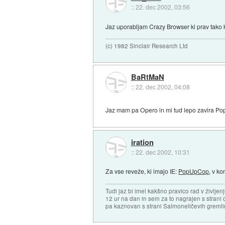
::
22. dec 2002, 03:56
Jaz uporabljam Crazy Browser ki prav tako ko
(c) 1982 Sinclair Research Ltd
BaRtMaN
::
22. dec 2002, 04:08
Jaz mam pa Opero in mi tud lepo zavira Po
iration
::
22. dec 2002, 10:31
Za vse reveže, ki imajo IE:
PopUpCop
, v k
Tudi jaz bi imel kakšno pravico rad v življen
12 ur na dan in sem za to nagrajen s stran
pa kaznovan s strani Salmoneličevih greml