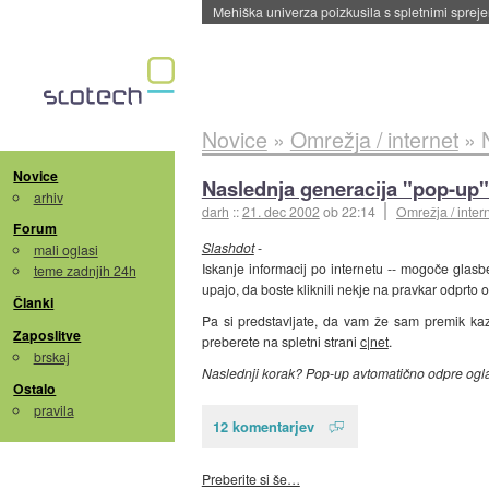
Evropska vesoljska agencija razvija svojo rak
Novice
»
Omrežja / internet
»
Novice
Naslednja generacija "pop-up
arhiv
darh
::
21. dec 2002
ob 22:14
Omrežja / inter
Forum
Slashdot
-
mali oglasi
Iskanje informacij po internetu -- mogoče glasb
teme zadnjih 24h
upajo, da boste kliknili nekje na pravkar odprto
Članki
Pa si predstavljate, da vam že sam premik ka
Zaposlitve
preberete na spletni strani
c|net
.
brskaj
Naslednji korak? Pop-up avtomatično odpre ogl
Ostalo
pravila
12 komentarjev
Preberite si še…