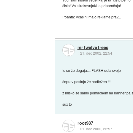
čisto! Vsi strokovnjaki jo priporočajo!
Poanta: Včasih imajo reklame prav...
mrTwelveTrees
::
21. dec 2002, 22:54
to se že dogaja.... FLASH dela svoje
čeprav postaja že nadležen !!!
z miško se samo pomačnem na banner pa se
sux to
root987
::
21. dec 2002, 22:57