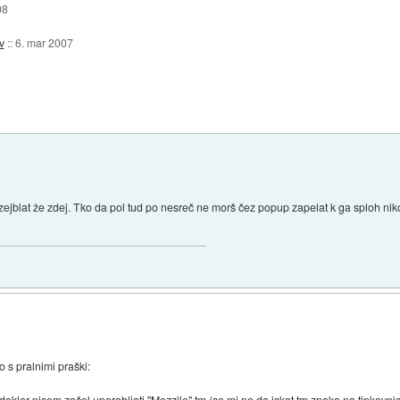
08
v
::
6. mar 2007
izejblat že zdej. Tko da pol tud po nesreč ne morš čez popup zapelat k ga sploh ni
 s pralnimi praški:
 dokler nisem začel uporabljati "Mozzile" tm (se mi ne da iskat tm znaka na tipkovnic