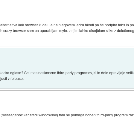
ša alternativa kak browser ki deluje na njegovem jedru hkrati pa še podpira tabs in po
h crazy browser sam pa uporabljam myie. z njim lahko disejblam slike z določenega
 blocka oglase? Sej mas neskoncno third-party programov, ki to delo opravljajo veliko
jucit v release.
.. (messagebox kar sredi windowsov) tam ne pomaga noben third-party program raz