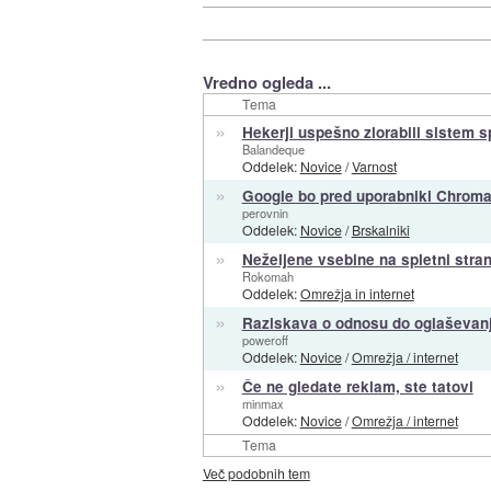
Vredno ogleda ...
Tema
»
Hekerji uspešno zlorabili sistem 
Balandeque
Oddelek:
Novice
/
Varnost
»
Google bo pred uporabniki Chroma
perovnin
Oddelek:
Novice
/
Brskalniki
»
Neželjene vsebine na spletni stran
Rokomah
Oddelek:
Omrežja in internet
»
Raziskava o odnosu do oglaševan
poweroff
Oddelek:
Novice
/
Omrežja / internet
»
Če ne gledate reklam, ste tatovi
minmax
Oddelek:
Novice
/
Omrežja / internet
Tema
Več podobnih tem