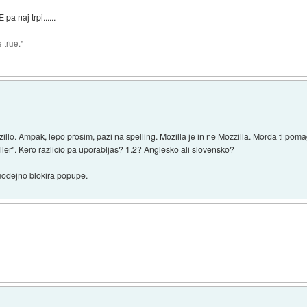
 pa naj trpi......
 true."
illo. Ampak, lepo prosim, pazi na spelling. Mozilla je in ne Mozzilla. Morda ti pom
iller". Kero razlicio pa uporabljas? 1.2? Anglesko ali slovensko?
modejno blokira popupe.