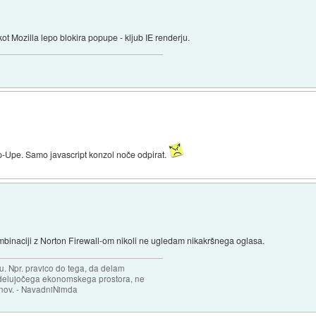
t Mozilla lepo blokira popupe - kljub IE renderju.
p-Upe. Samo javascript konzol noče odpirat.
ombinaciji z Norton Firewall-om nikoli ne ugledam nikakršnega oglasa.
ju. Npr. pravico do tega, da delam
i delujočega ekonomskega prostora, ne
inov. - NavadniNimda