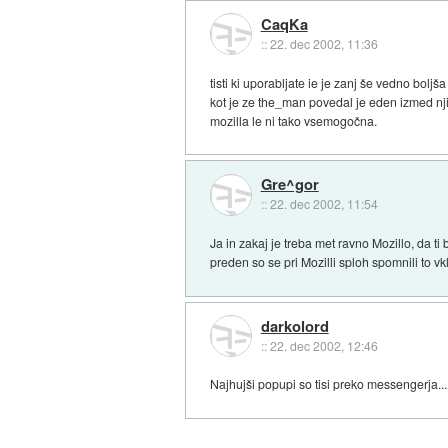
CaqKa
::
22. dec 2002, 11:36
tisti ki uporabljate ie je zanj še vedno bolj
kot je ze the_man povedal je eden izmed nji
mozilla le ni tako vsemogočna.
Gre^gor
::
22. dec 2002, 11:54
Ja in zakaj je treba met ravno Mozillo, da ti
preden so se pri Mozilli sploh spomnili to vkl
darkolord
::
22. dec 2002, 12:46
Najhujši popupi so tisi preko messengerja.