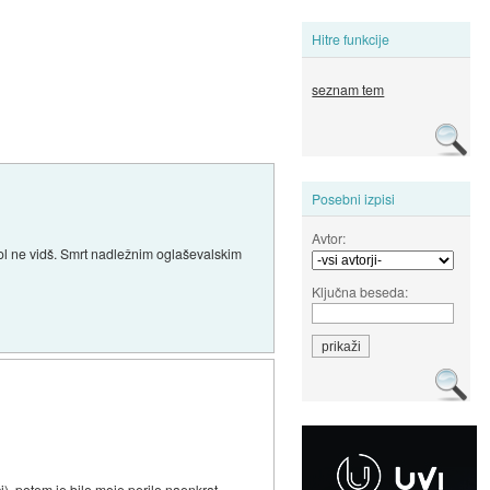
Hitre funkcije
seznam tem
Posebni izpisi
Avtor:
kol ne vidš. Smrt nadležnim oglaševalskim
Ključna beseda:
i), potem je bilo moje perilo naenkrat