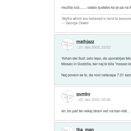
mozilla rulz........ ostalo ljudstvo ko je pa na IE
"Myths which are believed in tend to become
--- George Orwell
mathjazz
::
21. dec 2002, 23:52
Yohan del Sud: zelo lepo, da uporabljas Moz
Mosaic in Godzilla, ker naj bi bila "mosaic k
Naj povem se to, da novi netscape 7.01 sa
gumby
::
22. dec 2002, 00:26
eh, bo pač še nekaj strani več na ban-listi...
tha_man