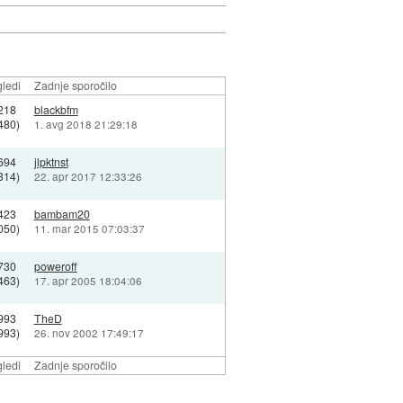
ledi
Zadnje sporočilo
218
blackbfm
480)
1. avg 2018 21:29:18
694
jlpktnst
314)
22. apr 2017 12:33:26
423
bambam20
050)
11. mar 2015 07:03:37
730
poweroff
463)
17. apr 2005 18:04:06
993
TheD
993)
26. nov 2002 17:49:17
ledi
Zadnje sporočilo