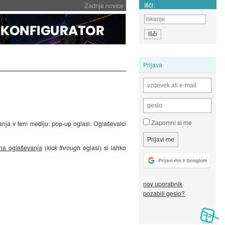
Išči:
Zadnje novice
Prijava
Zapomni si me
vanja v tem mediju: pop-up oglasi. Oglaševalci
na oglaševanja
(
kick through
oglasi) si lahko
nov uporabnik
pozabili geslo?