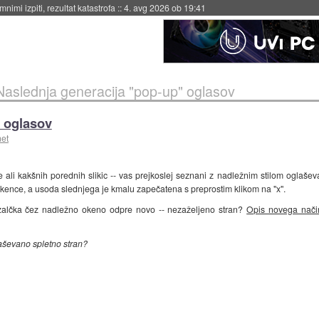
eto za večkratno uporabo
::
4. avg 2026 ob 19:41
Naslednja generacija "pop-up" oglasov
" oglasov
net
e ali kakšnih porednih slikic -- vas prejkoslej seznani z nadležnim stilom oglaše
 okence, a usoda slednjega je kmalu zapečatena s preprostim klikom na "x".
zalčka čez nadležno okeno odpre novo -- nezaželjeno stran?
Opis novega nači
aševano spletno stran?