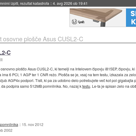
nimi izpiti, rezultat katastrofa
::
4. avg 2026 ob 19:41
t osovne plošče Asus CUSL2-C
L2-C
če
al osnovno ploščo Asus CUSL2-C, ki temelji na Intelovem čipovju i815EP, čipovju, k
ima 6 PCI, 1 AGP ter 1 CNR režo. Plošča se je, vsaj na tem testu, izkazala za zelo
b AGP4x podpori. Tisti, ki pa za udobno delo potrebujete več kot pol gigabajta po
ost, da podpira samo 512MB pomnilnika. No, nazaj k
testu
. Le-ta je spisan zelo na obš
 pomnilnika
::
15. nov 2012
feb 2002