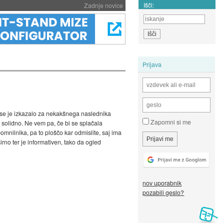
Išči:
Zadnje novice
Prijava
i se je izkazalo za nekakšnega naslednika
Zapomni si me
 solidno. Ne vem pa, če bi se splačala
mnilnika, pa to ploščo kar odmislite, saj ima
irno ter je informativen, tako da ogled
nov uporabnik
pozabili geslo?