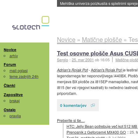
Mehiška univerza poizkusila s spletnimi sprejem
Novice
»
Matične plošče
»
Tes
Novice
Test osovne plošče Asus CUS
arhiv
Sergio
::
25. mar 2001
ob 16:05
Matične ploš
Forum
Adrian's Rojak Pot
-
Adrian's Rojak Pot
je testir
mali oglasi
legendarnega ter neponovljivega i440BX. Plošča 
teme zadnjih 24h
menjava BX plošče za i815EP mamaplatko, navklju
Članki
i815 (ter vsi njegovi kastrati) to nečedno lastn
priporočam.
Zaposlitve
brskaj
0 komentarjev
Ostalo
pravila
Preberite si še…
HTC: Jelly Bean potrebuje več kot 512 MB
Prenosnik z Geforcem4 MX400 GO
::
25. 
Test 21. matičnih plošč
::
3. jul 2001