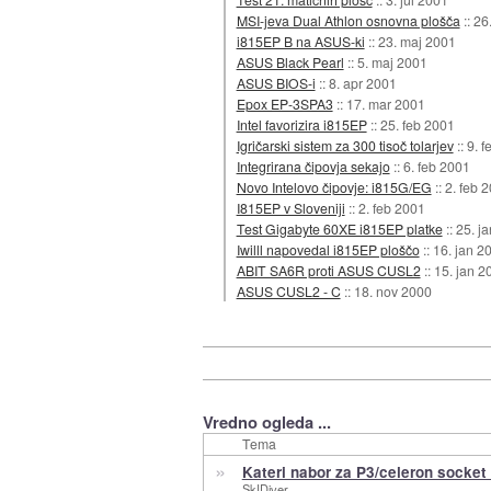
MSI-jeva Dual Athlon osnovna plošča
::
26
i815EP B na ASUS-ki
::
23. maj 2001
ASUS Black Pearl
::
5. maj 2001
ASUS BIOS-i
::
8. apr 2001
Epox EP-3SPA3
::
17. mar 2001
Intel favorizira i815EP
::
25. feb 2001
Igričarski sistem za 300 tisoč tolarjev
::
9. f
Integrirana čipovja sekajo
::
6. feb 2001
Novo Intelovo čipovje: i815G/EG
::
2. feb 
I815EP v Sloveniji
::
2. feb 2001
Test Gigabyte 60XE i815EP platke
::
25. j
Iwilll napovedal i815EP ploščo
::
16. jan 2
ABIT SA6R proti ASUS CUSL2
::
15. jan 2
ASUS CUSL2 - C
::
18. nov 2000
Vredno ogleda ...
Tema
»
Kateri nabor za P3/celeron socket
SkIDiver