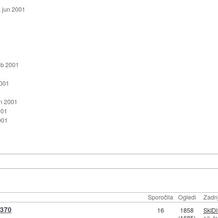
. jun 2001
eb 2001
2001
an 2001
001
001
Sporočila
Ogledi
Zadnj
 370
16
1858
SkIDi
(1685)
13. f