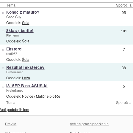
Tema
Sporočila
»
Konec z maturo?
95
Good Guy
Oddelek:
Šola
»
8klas ; berite!
101
Klemenn
Oddelek:
Šola
»
Eksterci
7
root987
Oddelek:
Šola
»
Rezultati ekstercev
38
Pretorijanec
Oddelek:
Loža
»
i815EP B na ASUS-ki
5
Pretorijanec
Oddelek:
Novice
/
Matične plošče
Tema
Sporočila
Več podobnih tem
Pravila
Večina pravic pridržanih