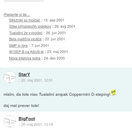
Preberite si še…
Strežniki so molčali
::
15. sep 2001
Slike prihajajočih izdelkov
::
26. avg 2001
Tualatini že v prodaji
::
26. jun 2001
Bela matična plošča
::
22. jun 2001
SMP in igre
::
7. jun 2001
i815EP B na ASUS-ki
::
23. maj 2001
Nova Intelova jedra
::
24. dec 2000
StarY
::
20. maj 2001, 12:51
mislm, da tole niso Tualatini ampak Coppermini D-steping!
daj mal prever tole!
BigFoot
::
20. maj 2001, 13:16