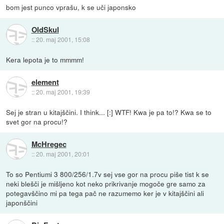
bom jest punco vprašu, k se uči japonsko
OldSkul
::
20. maj 2001, 15:08
Kera lepota je to mmmm!
element
::
20. maj 2001, 19:39
Sej je stran u kitajščini. I think... [:] WTF! Kwa je pa to!? Kwa se to
svet gor na procu!?
McHregec
::
20. maj 2001, 20:01
To so Pentiumi 3 800/256/1.7v sej vse gor na procu piše tist k se
neki blešči je mišljeno kot neko prikrivanje mogoče gre samo za
potegavščino mi pa tega pač ne razumemo ker je v kitajščini ali
japonščini