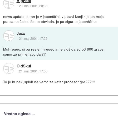
BigFoot
::
20. maj 2001, 20:38
news update: stran je v japonščini, v pisavi kanji k jo pa moja
punca na žalost še ne obvlada. je pa sigurno japonščina
Jaxx
::
21. maj 2001, 17:22
McHregec, si pa res en hregec a ne vidš da so p3 800 zraven
samo za primerjavo dal??
OldSkul
::
21. maj 2001, 17:56
To je kr neki,sploh ne vemo za kater procesor gre???!!!
Vredno ogleda ...