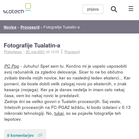
☰
Novice
»
Procesorji
»
Fotografije Tualatin-a
Fotografije Tualatin-a
Pretorijanec
::
20. maj 2001
ob 12:03
Procesorji
- Juhuhu! Spet sem tu. Končno mi je uspelo usposobiti
PC Pop
svoj računalnik za zgledno delovanje. Sicer to ne bo občutno
zvišalo števila mojih novice, ker so naslednji teden eksterci... Kar
pomeni, da boste dobili velik zalogaj novic po ekstercih, v znak
kesanja (mojega). Ker pa je danes nedelja in imam celo nekaj
časa, vem bo nekaj novic le predstavil.
Zadnje dni se veliko govori o Tualatin procesorjih. Saj veste,
Intelovih procesorjih na FC-PGA2 ležišču, ki bodo izdelani v 0.13
mikronski tehnologiji. No,
tukaj
, so se pojavile fotografije teh
lepotcev.
8 komentarjev