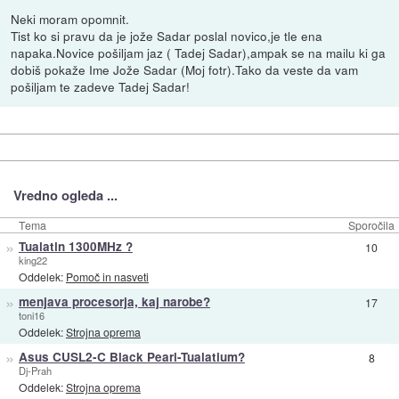
Neki moram opomnit.
Tist ko si pravu da je jože Sadar poslal novico,je tle ena
napaka.Novice pošiljam jaz ( Tadej Sadar),ampak se na mailu ki ga
dobiš pokaže Ime Jože Sadar (Moj fotr).Tako da veste da vam
pošiljam te zadeve Tadej Sadar!
Vredno ogleda ...
Tema
Sporočila
»
Tualatin 1300MHz ?
10
king22
Oddelek:
Pomoč in nasveti
»
menjava procesorja, kaj narobe?
17
toni16
Oddelek:
Strojna oprema
»
Asus CUSL2-C Black Pearl-Tualatium?
8
Dj-Prah
Oddelek:
Strojna oprema