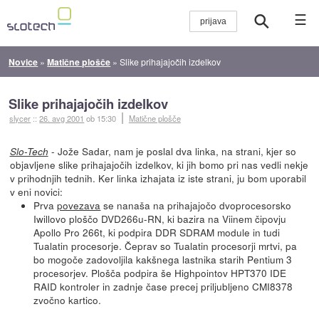
☰
Novice
»
Matične plošče
»
Slike prihajajočih izdelkov
Slike prihajajočih izdelkov
slycer
::
26. avg 2001
ob 15:30
Matične plošče
- Jože Sadar, nam je poslal dva linka, na strani, kjer so
Slo-Tech
objavljene slike prihajajočih izdelkov, ki jih bomo pri nas vedli nekje
v prihodnjih tednih. Ker linka izhajata iz iste strani, ju bom uporabil
v eni novici:
Prva
povezava
se nanaša na prihajajočo dvoprocesorsko
Iwillovo ploščo DVD266u-RN, ki bazira na Viinem čipovju
Apollo Pro 266t, ki podpira DDR SDRAM module in tudi
Tualatin procesorje. Čeprav so Tualatin procesorji mrtvi, pa
bo mogoče zadovoljila kakšnega lastnika starih Pentium 3
procesorjev. Plošča podpira še Highpointov HPT370 IDE
RAID kontroler in zadnje čase precej priljubljeno CMI8378
zvočno kartico.