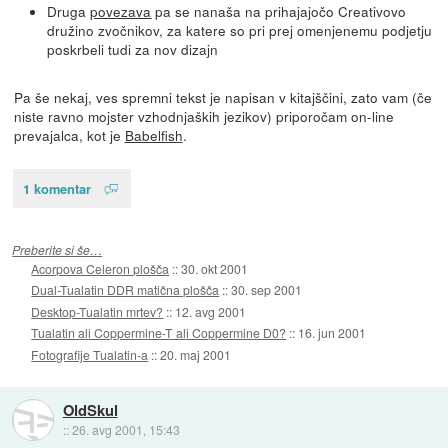
Druga
povezava
pa se nanaša na prihajajočo Creativovo
družino zvočnikov, za katere so pri prej omenjenemu podjetju
poskrbeli tudi za nov dizajn
Pa še nekaj, ves spremni tekst je napisan v kitajščini, zato vam (če
niste ravno mojster vzhodnjaških jezikov) priporočam on-line
prevajalca, kot je
Babelfish
.
1 komentar
Preberite si še…
Acorpova Celeron plošča
::
30. okt 2001
Dual-Tualatin DDR matična plošča
::
30. sep 2001
Desktop-Tualatin mrtev?
::
12. avg 2001
Tualatin ali Coppermine-T ali Coppermine D0?
::
16. jun 2001
Fotografije Tualatin-a
::
20. maj 2001
OldSkul
::
26. avg 2001, 15:43