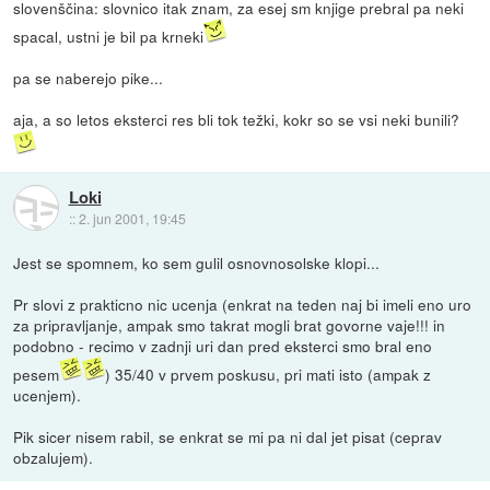
slovenščina: slovnico itak znam, za esej sm knjige prebral pa neki
spacal, ustni je bil pa krneki
pa se naberejo pike...
aja, a so letos eksterci res bli tok težki, kokr so se vsi neki bunili?
Loki
::
2. jun 2001, 19:45
Jest se spomnem, ko sem gulil osnovnosolske klopi...
Pr slovi z prakticno nic ucenja (enkrat na teden naj bi imeli eno uro
za pripravljanje, ampak smo takrat mogli brat govorne vaje!!! in
podobno - recimo v zadnji uri dan pred eksterci smo bral eno
pesem
) 35/40 v prvem poskusu, pri mati isto (ampak z
ucenjem).
Pik sicer nisem rabil, se enkrat se mi pa ni dal jet pisat (ceprav
obzalujem).