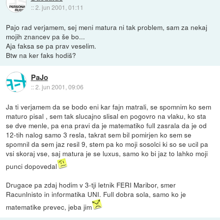
::
2. jun 2001, 01:11
Pajo rad verjamem, sej meni matura ni tak problem, sam za nekaj
mojih znancev pa še bo...
Aja faksa se pa prav veselim.
Btw na ker faks hodiš?
PaJo
::
2. jun 2001, 09:06
Ja ti verjamem da se bodo eni kar fajn matrali, se spomnim ko sem
maturo pisal , sem tak slucajno slisal en pogovro na vlaku, ko sta
se dve menle, pa ena pravi da je matematiko full zasrala da je od
12-tih nalog samo 3 resla, takrat sem bil pomirjen ko sem se
spomnil da sem jaz resil 9, stem pa ko moji sosolci ki so se ucil pa
vsi skoraj vse, saj matura je se luxus, samo ko bi jaz to lahko moji
punci dopovedal
Drugace pa zdaj hodim v 3-tji letnik FERI Maribor, smer
Racunlnisto in informatika UNI. Full dobra sola, samo ko je
matematike prevec, jeba jim