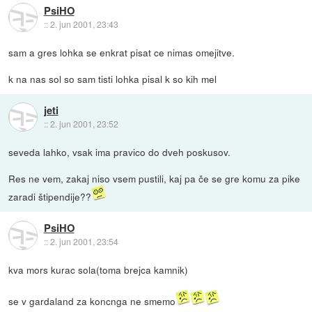
PsiHO
::
2. jun 2001, 23:43
sam a gres lohka se enkrat pisat ce nimas omejitve.
k na nas sol so sam tisti lohka pisal k so kih mel
jeti
::
2. jun 2001, 23:52
seveda lahko, vsak ima pravico do dveh poskusov.
Res ne vem, zakaj niso vsem pustili, kaj pa če se gre komu za pike
zaradi štipendije??
PsiHO
::
2. jun 2001, 23:54
kva mors kurac sola(toma brejca kamnik)
se v gardaland za koncnga ne smemo