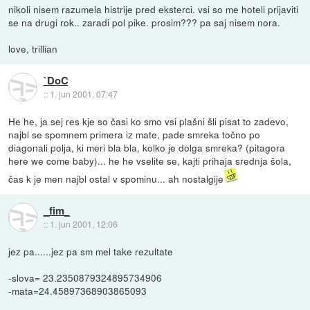
nikoli nisem razumela histrije pred eksterci. vsi so me hoteli prijaviti
se na drugi rok.. zaradi pol pike. prosim??? pa saj nisem nora.
love, trillian
`DoC
::
1. jun 2001, 07:47
He he, ja sej res kje so časi ko smo vsi plašni šli pisat to zadevo,
najbl se spomnem primera iz mate, pade smreka točno po
diagonali polja, ki meri bla bla, kolko je dolga smreka? (pitagora
here we come baby)... he he vselite se, kajti prihaja srednja šola,
čas k je men najbl ostal v spominu... ah nostalgije
_fim_
::
1. jun 2001, 12:06
jez pa......jez pa sm mel take rezultate
-slova= 23.2350879324895734906
-mata=24.45897368903865093