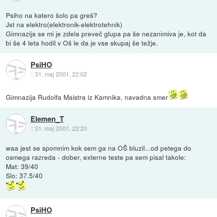
Psiho na katero šolo pa greš?
Jst na elektro(elektronik-elektrotehnik)
Gimnazija se mi je zdela preveč glupa pa še nezanimiva je, kot da
bi še 4 leta hodil v Oš le da je vse skupaj še težje.
PsiHO
::
31. maj 2001, 22:02
Gimnazija Rudolfa Maistra iz Kamnika, navadna smer
Elemen_T
::
31. maj 2001, 22:20
waa jest se spomnim kok sem ga na OŠ bluzil...od petega do
osmega razreda - dober, externe teste pa sem pisal takole:
Mat: 39/40
Slo: 37.5/40
PsiHO