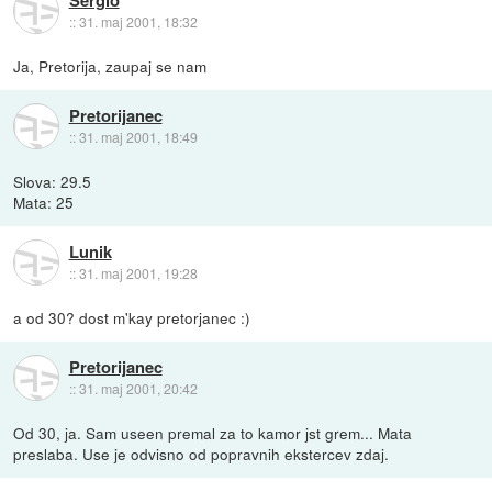
Sergio
::
31. maj 2001, 18:32
Ja, Pretorija, zaupaj se nam
Pretorijanec
::
31. maj 2001, 18:49
Slova: 29.5
Mata: 25
Lunik
::
31. maj 2001, 19:28
a od 30? dost m'kay pretorjanec :)
Pretorijanec
::
31. maj 2001, 20:42
Od 30, ja. Sam useen premal za to kamor jst grem... Mata
preslaba. Use je odvisno od popravnih ekstercev zdaj.