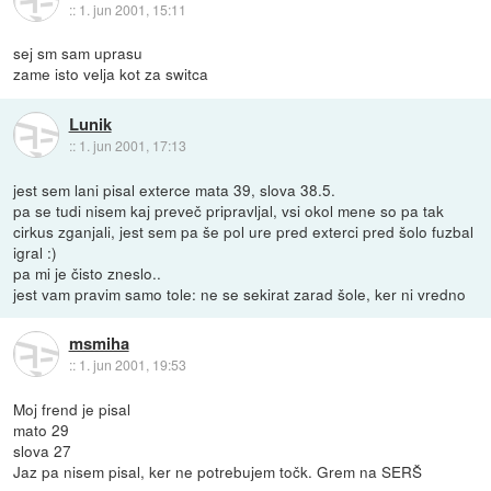
::
1. jun 2001, 15:11
sej sm sam uprasu
zame isto velja kot za switca
Lunik
::
1. jun 2001, 17:13
jest sem lani pisal exterce mata 39, slova 38.5.
pa se tudi nisem kaj preveč pripravljal, vsi okol mene so pa tak
cirkus zganjali, jest sem pa še pol ure pred exterci pred šolo fuzbal
igral :)
pa mi je čisto zneslo..
jest vam pravim samo tole: ne se sekirat zarad šole, ker ni vredno
msmiha
::
1. jun 2001, 19:53
Moj frend je pisal
mato 29
slova 27
Jaz pa nisem pisal, ker ne potrebujem točk. Grem na SERŠ