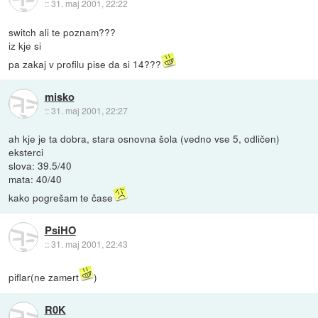
::
31. maj 2001, 22:22
switch ali te poznam???
iz kje si
pa zakaj v profilu pise da si 14???
misko
::
31. maj 2001, 22:27
ah kje je ta dobra, stara osnovna šola (vedno vse 5, odličen)
eksterci
slova: 39.5/40
mata: 40/40
kako pogrešam te čase
PsiHO
::
31. maj 2001, 22:43
piflar(ne zamert
)
R0K