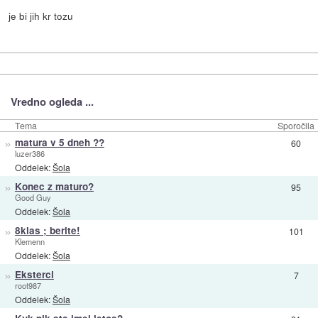
je bi jih kr tozu
Vredno ogleda ...
Tema
Sporočila
»
matura v 5 dneh ??
60
luzer386
Oddelek:
Šola
»
Konec z maturo?
95
Good Guy
Oddelek:
Šola
»
8klas ; berite!
101
Klemenn
Oddelek:
Šola
»
Eksterci
7
root987
Oddelek:
Šola