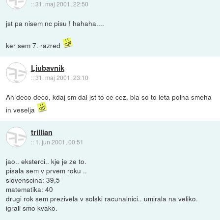
::
31. maj 2001, 22:50
jst pa nisem nc pisu ! hahaha....
ker sem 7. razred
Ljubavnik
::
31. maj 2001, 23:10
Ah deco deco, kdaj sm dal jst to ce cez, bla so to leta polna smeha
in veselja
trillian
::
1. jun 2001, 00:51
jao.. eksterci.. kje je ze to.
pisala sem v prvem roku ..
slovenscina: 39,5
matematika: 40
drugi rok sem prezivela v solski racunalnici.. umirala na veliko.
igrali smo kvako.