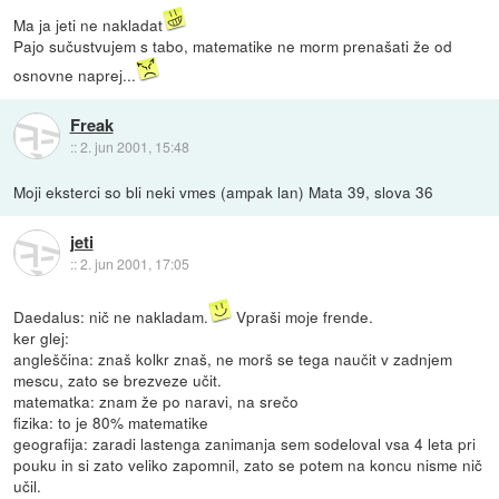
Ma ja jeti ne nakladat
Pajo sučustvujem s tabo, matematike ne morm prenašati že od
osnovne naprej...
Freak
::
2. jun 2001, 15:48
Moji eksterci so bli neki vmes (ampak lan) Mata 39, slova 36
jeti
::
2. jun 2001, 17:05
Daedalus: nič ne nakladam.
Vpraši moje frende.
ker glej:
angleščina: znaš kolkr znaš, ne morš se tega naučit v zadnjem
mescu, zato se brezveze učit.
matematka: znam že po naravi, na srečo
fizika: to je 80% matematike
geografija: zaradi lastenga zanimanja sem sodeloval vsa 4 leta pri
pouku in si zato veliko zapomnil, zato se potem na koncu nisme nič
učil.