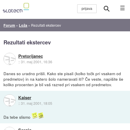
☰
Forum
»
Loža
»
Rezultati ekstercev
Rezultati ekstercev
Pretorijanec
::
31. maj 2001, 16:36
Danes so uradno prišli. Kako ste pisali (kolko točk pri vsakem od
predmetov) in na katero šolo nameravati iti? Če veste, napišite še
koliko procenten je bil vaš razred pri vsakem od predmetov.
Kaiser
::
31. maj 2001, 18:05
Da tebe slismo