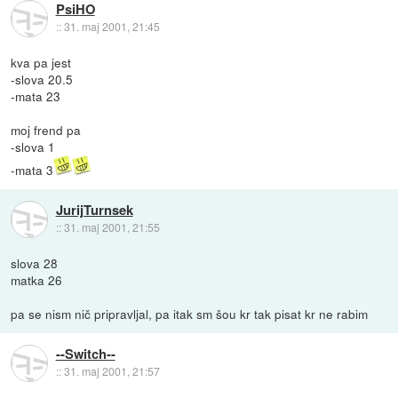
PsiHO
::
31. maj 2001, 21:45
kva pa jest
-slova 20.5
-mata 23
moj frend pa
-slova 1
-mata 3
JurijTurnsek
::
31. maj 2001, 21:55
slova 28
matka 26
pa se nism nič pripravljal, pa itak sm šou kr tak pisat kr ne rabim
--Switch--
::
31. maj 2001, 21:57