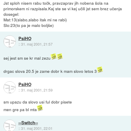
Jst sploh nisem rabu točk, pravzaprav jih nobena šola na
primorskem ni razpisala.Kaj ste se vi kej učili jst sem brez učenja
dosegel:
Mat:13(slabo,slabo itak mi ne rabi)
Slo:23(to pa je malo boljše)
PsiHO
::
31. maj 2001, 21:57
sej jest sm se kr mal zezu
drgac slova 20.5 je zame dobr k mam slovo letos 3
PsiHO
::
31. maj 2001, 21:59
sm upazu da slovo usi ful dobr pisete
men gre pa bl mta
--Switch--
::
31. maj 2001, 22:01