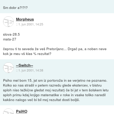
Sm dobr a?!?!?
Morpheus
::
1. jun 2001, 14:25
slova-28.5
mata-27
čeprou ti to seveda že veš Pretorijanc... Drgač pa, a noben neve
kok je meu vš klas % rezultat?
--Switch--
::
1. jun 2001, 14:38
Psiho mel bom 15, jst sm iz portoroža in se verjetno ne poznamo.
Kolko so nas strašli v petem razredu glede ekstercev, v bistvu
sploh niso težki(ne gledat moj rezultat) če bi jst v tem šolskem letu
sploh primu kdaj knjigo matematike v roke in vsake toliko naredil
kakšno nalogo več bi bil moj rezultat dosti boljši.
PsiHO