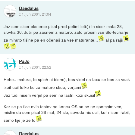
Daedalus
::
1. jun 2001, 21:04
Jaz sem sicer eksterce pisal pred petimi leti:)) In sicer mata 28,
slovka 30. Jutri pa začnem z maturo, zato prosim vse Slo-techarje
za minuto tišine pa en očenaš za vse maturante...
al pa rajš
PaJo
::
1. jun 2001, 22:52
Hehe.. matura, to sploh ni blem:), bos videl na faxu se bos za vsak
izpit ucil tolko ko za maturo skup, verjami
Jaz tudi nisem verjel pa sem na lastni kozi skusil
Kar se pa tice ovih testov na koncu OS pa se ne spomnim vec,
mislim da sem pisal 38 mat, 24 slo, seveda nix ucil, ker nisem rabil,
samo kje je ze to
Daedalus