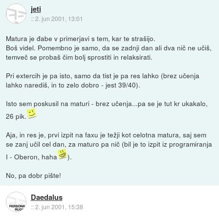
jeti
::
2. jun 2001, 13:01
Matura je đabe v primerjavi s tem, kar te strašijo.
Boš videl. Pomembno je samo, da se zadnji dan ali dva nič ne učiš,
temveč se probaš čim bolj sprostiti in relaksirati.
Pri extercih je pa isto, samo da tist je pa res lahko (brez učenja
lahko narediš, in to zelo dobro - jest 39/40).
Isto sem poskusil na maturi - brez učenja...pa se je tut kr ukakalo,
26 pik.
Aja, in res je, prvi izpit na faxu je težji kot celotna matura, saj sem
se zanj učil cel dan, za maturo pa nič (bil je to izpit iz programiranja
I - Oberon, haha
).
No, pa dobr pište!
Daedalus
::
2. jun 2001, 15:38