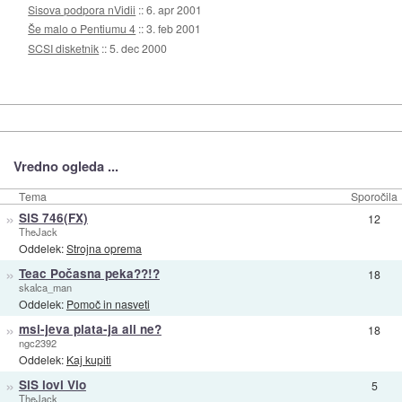
Sisova podpora nVidii
::
6. apr 2001
Še malo o Pentiumu 4
::
3. feb 2001
SCSI disketnik
::
5. dec 2000
Vredno ogleda ...
Tema
Sporočila
»
SiS 746(FX)
12
TheJack
Oddelek:
Strojna oprema
»
Teac Počasna peka??!?
18
skalca_man
Oddelek:
Pomoč in nasveti
»
msi-jeva plata-ja ali ne?
18
ngc2392
Oddelek:
Kaj kupiti
»
SiS lovi Vio
5
TheJack