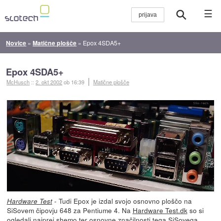
☰
Novice
»
Matične plošče
»
Epox 4SDA5+
Epox 4SDA5+
McHusch
::
2. okt 2002
ob 16:39
Matične plošče
- Tudi Epox je izdal svojo osnovno ploščo na
Hardware Test
SiSovem čipovju 648 za Pentiume 4. Na
Hardware Test.dk
so si
ogledali najprej shemo ter osnovne značilnosti tega SiSovega