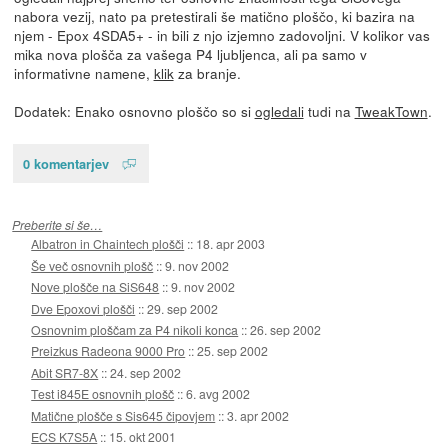
nabora vezij, nato pa pretestirali še matično ploščo, ki bazira na
njem - Epox 4SDA5+ - in bili z njo izjemno zadovoljni. V kolikor vas
mika nova plošča za vašega P4 ljubljenca, ali pa samo v
informativne namene,
klik
za branje.
Dodatek: Enako osnovno ploščo so si
ogledali
tudi na
TweakTown
.
0 komentarjev
Preberite si še…
Albatron in Chaintech plošči
::
18. apr 2003
Še več osnovnih plošč
::
9. nov 2002
Nove plošče na SiS648
::
9. nov 2002
Dve Epoxovi plošči
::
29. sep 2002
Osnovnim ploščam za P4 nikoli konca
::
26. sep 2002
Preizkus Radeona 9000 Pro
::
25. sep 2002
Abit SR7-8X
::
24. sep 2002
Test i845E osnovnih plošč
::
6. avg 2002
Matične plošče s Sis645 čipovjem
::
3. apr 2002
ECS K7S5A
::
15. okt 2001