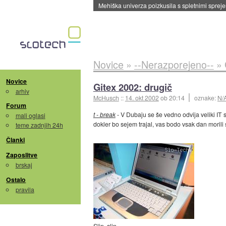
Mehiška univerza poizkusila s spletnimi sprejem
Novice
»
--Nerazporejeno--
»
Novice
Gitex 2002: drugič
arhiv
McHusch
::
14. okt 2002
ob 20:14
oznake:
N/
Forum
t - break
- V Dubaju se še vedno odvija veliki IT 
mali oglasi
dokler bo sejem trajal, vas bodo vsak dan morili
teme zadnjih 24h
Članki
Zaposlitve
brskaj
Ostalo
pravila
Slin, slin ...