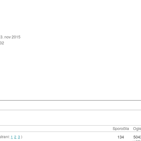
3. nov 2015
002
Sporočila
Ogle
strani:
1
2
3
)
134
504