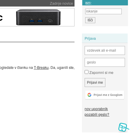
Išči:
Zadnje novice
Prijava
o ogledate v članku na
T-Breaku
. Da, uganili ste,
Zapomni si me
nov uporabnik
pozabili geslo?