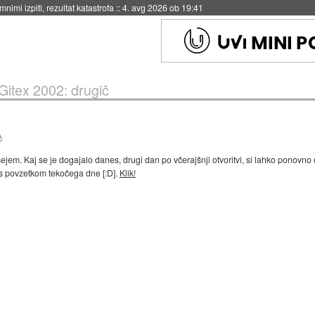
nimi izpiti, rezultat katastrofa
::
4. avg 2026 ob 19:41
Gitex 2002: drugič
A
sejem. Kaj se je dogajalo danes, drugi dan po včerajšnji otvoritvi, si lahko ponovn
 s povzetkom tekočega dne [:D].
Klik!