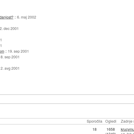
edanjost?
::
6. maj 2002
2. dec 2001
01
01
rom
::
19. sep 2001
:
8. sep 2001
12. avg 2001
Sporočila
Ogledi
Zadnje 
18
1658
krucym
(1349)
18. feb