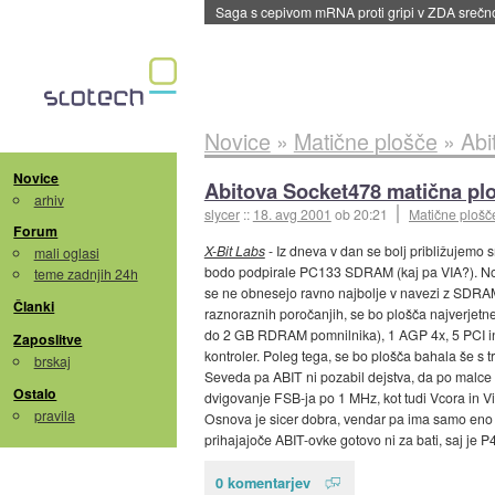
Saga s cepivom mRNA proti gripi v ZDA sreč
Novice
»
Matične plošče
»
Abi
Novice
Abitova Socket478 matična plo
arhiv
slycer
::
18. avg 2001
ob 20:21
Matične plošč
Forum
X-Bit Labs
- Iz dneva v dan se bolj približujemo 
mali oglasi
bodo podpirale PC133 SDRAM (kaj pa VIA?). No, 
teme zadnjih 24h
se ne obnesejo ravno najbolje v navezi z SDRAM
Članki
raznoraznih poročanjih, se bo plošča najverjet
do 2 GB RDRAM pomnilnika), 1 AGP 4x, 5 PCI in 1
Zaposlitve
kontroler. Poleg tega, se bo plošča bahala še s t
brskaj
Seveda pa ABIT ni pozabil dejstva, da po malce dr
Ostalo
dvigovanje FSB-ja po 1 MHz, kot tudi Vcora in Vi
pravila
Osnova je sicer dobra, vendar pa ima samo en
prihajajoče ABIT-ovke gotovo ni za bati, saj je 
0 komentarjev