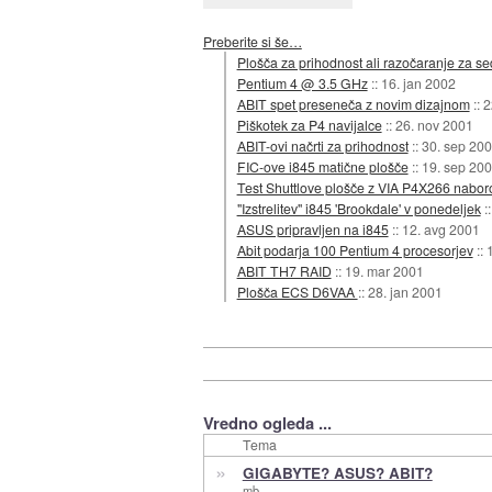
Preberite si še…
Plošča za prihodnost ali razočaranje za s
Pentium 4 @ 3.5 GHz
::
16. jan 2002
ABIT spet preseneča z novim dizajnom
::
2
Piškotek za P4 navijalce
::
26. nov 2001
ABIT-ovi načrti za prihodnost
::
30. sep 20
FIC-ove i845 matične plošče
::
19. sep 20
Test Shuttlove plošče z VIA P4X266 nabo
"Izstrelitev" i845 'Brookdale' v ponedeljek
:
ASUS pripravljen na i845
::
12. avg 2001
Abit podarja 100 Pentium 4 procesorjev
::
ABIT TH7 RAID
::
19. mar 2001
Plošča ECS D6VAA
::
28. jan 2001
Vredno ogleda ...
Tema
»
GIGABYTE? ASUS? ABIT?
mb