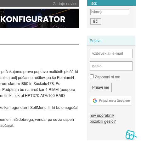
Išči:
Zadnje novice
Prijava
ko pričakujemo pravo poplavo matičnih plošč, ki
Zapomni si me
al za bolj počasno rešitev, pa še Petniumi4
brem starem i850 in Secketu478. Po
. Podpirala bo namreč kar 4 RIMM (podpora
krmilnik - tokrat HPT370 ATA/100 RAID
 že kar legendarni SoftMenu III, ki bo omogočal
nov uporabnik
omeni nič dobrega, vendar pa se za uspeh
pozabili geslo?
azočaral.