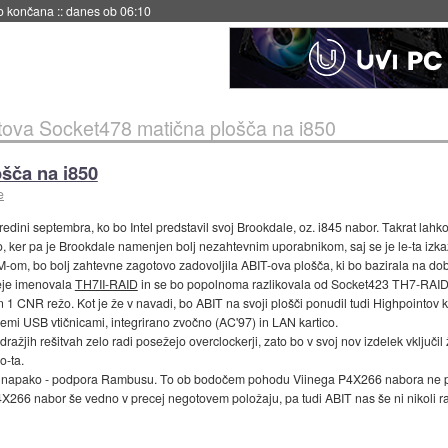
no končana
::
danes ob 06:10
tova Socket478 matična plošča na i850
šča na i850
e
sredini septembra, ko bo Intel predstavil svoj Brookdale, oz. i845 nabor. Takrat lah
ker pa je Brookdale namenjen bolj nezahtevnim uporabnikom, saj se je le-ta izkaz
-om, bo bolj zahtevne zagotovo zadovoljila ABIT-ova plošča, ki bo bazirala na do
neje imenovala
TH7II-RAID
in se bo popolnoma razlikovala od Socket423 TH7-RAID
 CNR režo. Kot je že v navadi, bo ABIT na svoji plošči ponudil tudi Highpointov 
remi USB vtičnicami, integrirano zvočno (AC'97) in LAN kartico.
ažjih rešitvah zelo radi posežejo overclockerji, zato bo v svoj nov izdelek vključil
o-ta.
o napako - podpora Rambusu. To ob bodočem pohodu Viinega P4X266 nabora ne p
P4X266 nabor še vedno v precej negotovem položaju, pa tudi ABIT nas še ni nikoli r