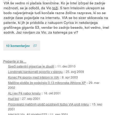
VIA še vedno ni plačala licenčnine. Ko je Intel izčrpal še zadnje
možnosti, se je odločil, da Vio
toži
. S tem Intelovim ukrepom se
bodo najverjetneje tudi končale razne žolčne razprave, ki so se
zadnje čase pojavljale na internetu. VIA se bo sicer sklicevala na
patente, ki jih je pridobila z nakupom Cyrixa in nekdanjega
grafičnega giganta S3, vendar bo zadnjo besedo, kot vedno, imel
sodnik. Jaz navijam za Vio, za katerega pa vi?
10 komentarjev
Preberite si še…
Speči patentni gigant se je zbudil
::
11. dec 2010
Londonski bankomati govorijo v slengu
::
25. avg 2009
Konec P4 sporov med Intelom in VIA
::
8. apr 2003
Matične plošče že podpirajo 0.13 mikronske Athlone XP
::
29. mar
2002
ALi-jev P4 nabor kmalu
::
16. okt 2001
Hud boj
::
27. sep 2001
Proizvajalci matičnih plošč pozdravili tožbo VIA proti Intelu
::
15. sep
2001
Intel toži Vio. Ali obratno???
::
11. sep 2001