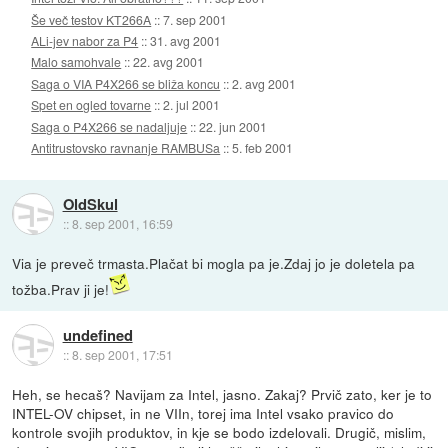
Še več testov KT266A
::
7. sep 2001
ALi-jev nabor za P4
::
31. avg 2001
Malo samohvale
::
22. avg 2001
Saga o VIA P4X266 se bliža koncu
::
2. avg 2001
Spet en ogled tovarne
::
2. jul 2001
Saga o P4X266 se nadaljuje
::
22. jun 2001
Antitrustovsko ravnanje RAMBUSa
::
5. feb 2001
OldSkul
::
8. sep 2001, 16:59
Via je preveč trmasta.Plačat bi mogla pa je.Zdaj jo je doletela pa
tožba.Prav ji je!
undefined
::
8. sep 2001, 17:51
Heh, se hecaš? Navijam za Intel, jasno. Zakaj? Prvič zato, ker je to
INTEL-OV chipset, in ne VIIn, torej ima Intel vsako pravico do
kontrole svojih produktov, in kje se bodo izdelovali. Drugič, mislim,