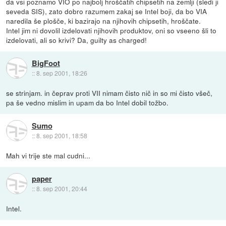
da vsi poznamo VIO po najbolj hroščatih chipsetih na zemlji (sledi ji
seveda SIS), zato dobro razumem zakaj se Intel boji, da bo VIA
naredila še plošče, ki bazirajo na njihovih chipsetih, hroščate.
Intel jim ni dovolil izdelovati njihovih produktov, oni so vseeno šli to
izdelovati, ali so krivi? Da, guilty as charged!
BigFoot
::
8. sep 2001, 18:26
se strinjam. in čeprav proti VII nimam čisto nič in so mi čisto všeč,
pa še vedno mislim in upam da bo Intel dobil tožbo.
Sumo
::
8. sep 2001, 18:58
Mah vi trije ste mal cudni...
paper
::
8. sep 2001, 20:44
Intel.