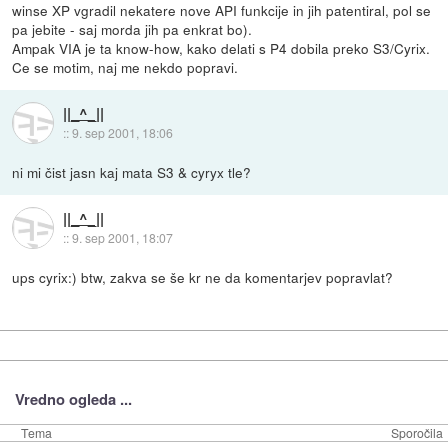
winse XP vgradil nekatere nove API funkcije in jih patentiral, pol se
pa jebite - saj morda jih pa enkrat bo).
Ampak VIA je ta know-how, kako delati s P4 dobila preko S3/Cyrix.
Ce se motim, naj me nekdo popravi.
||_^_||
::
9. sep 2001, 18:06
ni mi čist jasn kaj mata S3 & cyryx tle?
||_^_||
::
9. sep 2001, 18:07
ups cyrix:) btw, zakva se še kr ne da komentarjev popravlat?
Vredno ogleda ...
Tema
Sporočila