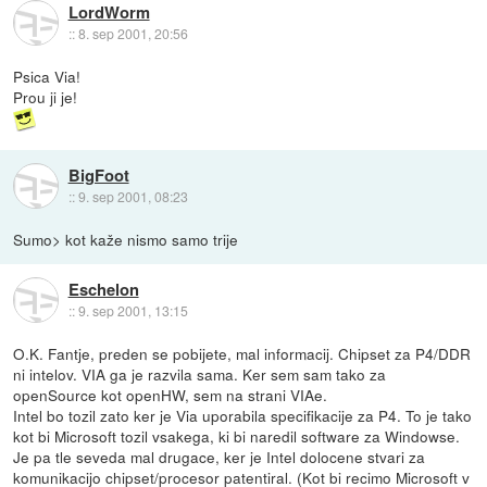
LordWorm
::
8. sep 2001, 20:56
Psica Via!
Prou ji je!
BigFoot
::
9. sep 2001, 08:23
Sumo> kot kaže nismo samo trije
Eschelon
::
9. sep 2001, 13:15
O.K. Fantje, preden se pobijete, mal informacij. Chipset za P4/DDR
ni intelov. VIA ga je razvila sama. Ker sem sam tako za
openSource kot openHW, sem na strani VIAe.
Intel bo tozil zato ker je Via uporabila specifikacije za P4. To je tako
kot bi Microsoft tozil vsakega, ki bi naredil software za Windowse.
Je pa tle seveda mal drugace, ker je Intel dolocene stvari za
komunikacijo chipset/procesor patentiral. (Kot bi recimo Microsoft v