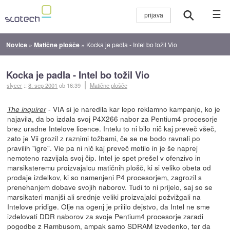
☰
Novice
»
Matične plošče
»
Kocka je padla - Intel bo tožil Vio
Kocka je padla - Intel bo tožil Vio
slycer
::
8. sep 2001
ob 16:39
Matične plošče
- VIA si je naredila kar lepo reklamno kampanjo, ko je
The inquirer
najavila, da bo izdala svoj P4X266 nabor za Pentium4 procesorje
brez uradne Intelove licence. Intelu to ni bilo nič kaj preveč všeč,
zato je Vii grozil z raznimi tožbami, če se ne bodo ravnali po
pravilih "igre". Vie pa ni nič kaj preveč motilo in je še naprej
nemoteno razvijala svoj čip. Intel je spet prešel v ofenzivo in
marsikateremu proizvajalcu matičnih plošč, ki si veliko obeta od
prodaje izdelkov, ki so namenjeni P4 procesorjem, zagrozil s
prenehanjem dobave svojih naborov. Tudi to ni prijelo, saj so se
marsikateri manjši ali srednje veliki proizvajalci požvižgali na
Intelove pridige. Olje na ogenj je prililo dejstvo, da Intel ne sme
izdelovati DDR naborov za svoje Pentium4 procesorje zaradi
pogodbe z Rambusom, ampak samo SDRAM izvedenko, ter da