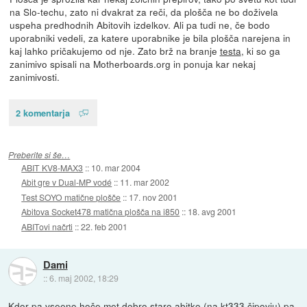
na Slo-techu, zato ni dvakrat za reči, da plošča ne bo doživela
uspeha predhodnih Abitovih izdelkov. Ali pa tudi ne, če bodo
uporabniki vedeli, za katere uporabnike je bila plošča narejena in
kaj lahko pričakujemo od nje. Zato brž na branje
testa
, ki so ga
zanimivo spisali na Motherboards.org in ponuja kar nekaj
zanimivosti.
2 komentarja
Preberite si še…
ABIT KV8-MAX3
::
10. mar 2004
Abit gre v Dual-MP vodé
::
11. mar 2002
Test SOYO matične plošče
::
17. nov 2001
Abitova Socket478 matična plošča na i850
::
18. avg 2001
ABITovi načrti
::
22. feb 2001
Dami
::
6. maj 2002, 18:29
Kdor pa vseeno hoče met dobro staro abitko (na kt333 čipovju) pa