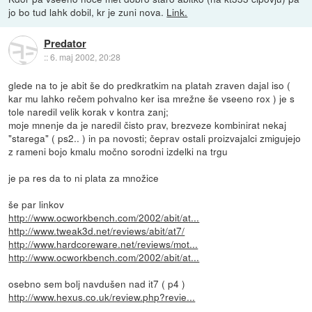
jo bo tud lahk dobil, kr je zuni nova.
Link.
Predator
::
6. maj 2002, 20:28
glede na to je abit še do predkratkim na platah zraven dajal iso (
kar mu lahko rečem pohvalno ker isa mrežne še vseeno rox ) je s
tole naredil velik korak v kontra zanj;
moje mnenje da je naredil čisto prav, brezveze kombinirat nekaj
"starega" ( ps2.. ) in pa novosti; čeprav ostali proizvajalci zmigujejo
z rameni bojo kmalu močno sorodni izdelki na trgu
je pa res da to ni plata za množice
še par linkov
http://www.ocworkbench.com/2002/abit/at...
http://www.tweak3d.net/reviews/abit/at7/
http://www.hardcoreware.net/reviews/mot...
http://www.ocworkbench.com/2002/abit/at...
osebno sem bolj navdušen nad it7 ( p4 )
http://www.hexus.co.uk/review.php?revie...