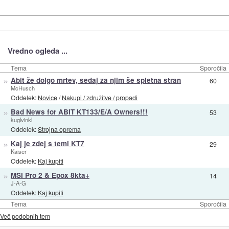
Vredno ogleda ...
Tema
Sporočila
»
Abit že dolgo mrtev, sedaj za njim še spletna stran
60
McHusch
Oddelek:
Novice
/
Nakupi / združitve / propadi
»
Bad News for ABIT KT133/E/A Owners!!!
53
kuglvinkl
Oddelek:
Strojna oprema
»
Kaj je zdej s temi KT7
29
Kaiser
Oddelek:
Kaj kupiti
»
MSI Pro 2 & Epox 8kta+
14
J-A-G
Oddelek:
Kaj kupiti
Tema
Sporočila
Več podobnih tem