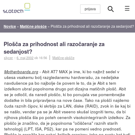
☰
Novice
»
Matične plošče
»
Plošča za prihodnost ali razočaranje za sedanjost?
Plošča za prihodnost ali razočaranje za
sedanjost?
slycer
::
6. maj 2002
ob 16:56
Matične plošče
- Abit AT7 MAX je ime, ki bo najbrž sedel v
Motherboards.org
ušesa vsakemu bolj razgledanemu hardverašu, za nedeljske
navdušence pa bo najbolje če povem le to, da je Abit s tem
izdelkom ubral popolnoma drugo pot dizajna matičnih plošč. Abit
se je odločil, da naredi ploščo, ki bo ponujala vse pomembnejše
dodatke in bila pripravljena na nove čase. Tako na plošči najdemo
čuda raznih čipov, ki skrbijo za LAN, diske (RAID), zvok in še kaj bi
se našlo, vendar pa se je Abit vseeno skušal izogniti temu, da bi
njihova plošča šla po poteh cenenih visokointegriranih izdelkov. Za
ploščo je značilno, da je popolnoma "očiščena" raznih starih
tehnologij (LPT, ISA, PS2), kar pa ne pomeni vedno prednosti.
Plošča je sprožila kar nekaj žolčnih prepirov, tako po svetu kot tudi