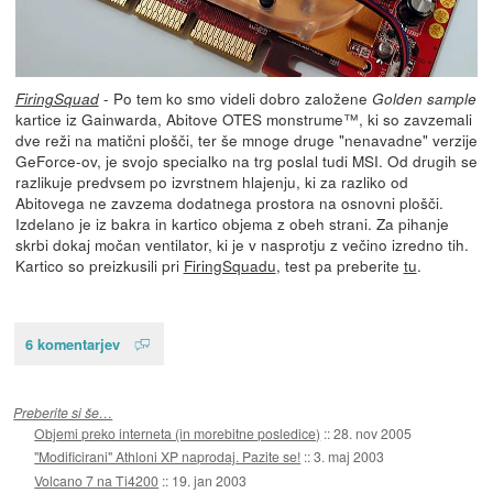
- Po tem ko smo videli dobro založene
FiringSquad
Golden sample
kartice iz Gainwarda, Abitove OTES monstrume™, ki so zavzemali
dve reži na matični plošči, ter še mnoge druge "nenavadne" verzije
GeForce-ov, je svojo specialko na trg poslal tudi MSI. Od drugih se
razlikuje predvsem po izvrstnem hlajenju, ki za razliko od
Abitovega ne zavzema dodatnega prostora na osnovni plošči.
Izdelano je iz bakra in kartico objema z obeh strani. Za pihanje
skrbi dokaj močan ventilator, ki je v nasprotju z večino izredno tih.
Kartico so preizkusili pri
FiringSquadu
, test pa preberite
tu
.
6 komentarjev
Preberite si še…
Objemi preko interneta (in morebitne posledice)
::
28. nov 2005
"Modificirani" Athloni XP naprodaj. Pazite se!
::
3. maj 2003
Volcano 7 na Ti4200
::
19. jan 2003