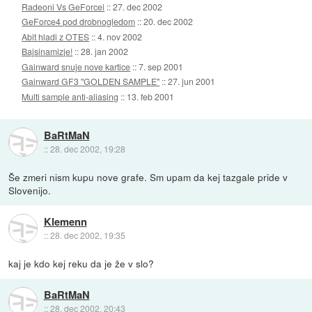
Radeoni Vs GeForcei
::
27. dec 2002
GeForce4 pod drobnogledom
::
20. dec 2002
Abit hladi z OTES
::
4. nov 2002
Bajsinamizje!
::
28. jan 2002
Gainward snuje nove kartice
::
7. sep 2001
Gainward GF3 "GOLDEN SAMPLE"
::
27. jun 2001
Multi sample anti-aliasing
::
13. feb 2001
BaRtMaN
::
28. dec 2002, 19:28
Še zmeri nism kupu nove grafe. Sm upam da kej tazgale pride v
Slovenijo.
Klemenn
::
28. dec 2002, 19:35
kaj je kdo kej reku da je že v slo?
BaRtMaN
::
28. dec 2002, 20:43