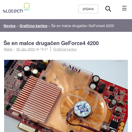
☰
Novice
»
Grafične kartice
»
Še en malce drugačen GeForce4 4200
Še en malce drugačen GeForce4 4200
Matek
::
28. dec 2002
ob 18:27
Grafične kartice