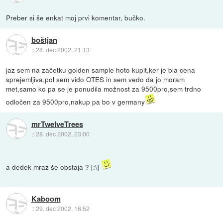
Preber si še enkat moj prvi komentar, bučko.
boštjan
::
28. dec 2002, 21:13
jaz sem na začetku golden sample hoto kupit,ker je bla cena
sprejemljiva,pol sem vido OTES in sem vedo da jo moram
met,samo ko pa se je ponudila možnost za 9500pro,sem trdno
odločen za 9500pro,nakup pa bo v germany
mrTwelveTrees
::
28. dec 2002, 23:00
a dedek mraz še obstaja ? [:\]
Kaboom
::
29. dec 2002, 16:52