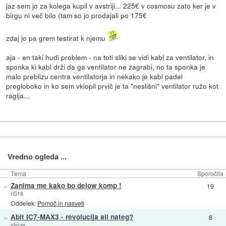
jaz sem jo za kolega kupil v avstriji... 225€ v cosmosu zato ker je v
birgu ni več bilo (tam so jo prodajali po 175€
zdaj jo pa grem testirat k njemu
aja - en taki hudi problem - na toti sliki se vidi kabl za ventilator, in
sponka ki kabl drži da ga ventilator ne zagrabi, no ta sponka je
malo preblizu centra ventilatorja in nekako je kabl padel
pregloboko in ko sem vklopil prvič je ta "neslišni" ventilator ružo kot
raglja...
Vredno ogleda ...
Tema
Sporočila
»
Zanima me kako bo delow komp !
19
riS16
Oddelek:
Pomoč in nasveti
»
Abit IC7-MAX3 - revolucija ali nateg?
8
slycer