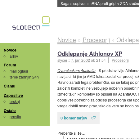
Saga s cepivom mRNA proti gripi v ZDA sreč
Novice
»
Procesorji
»
Odklepa
Novice
Odklepanje Athlonov XP
arhiv
slycer
::
7. jan 2002
ob 21:54
Procesorji
Forum
Overclockers Australia
- S predstavitvijo Athlon
mali oglasi
navijalci, ki jim je AMD tokrat zadal kar precej t
teme zadnjih 24h
Ravno zaradi tega problemčka, so se takoj po pre
Članki
žalost ti kompleti ne vsebujejo nobenih posebnih
izmed takih kompletov so opisali na
AtlantaOC
.
Zaposlitve
dobiš vse potrebno za odklep procesorja kar upor
brskaj
vsega dobili ravno prav, tako da vam ne bodo ostaj
Ostalo
pravila
0 komentarjev
Preberite si še…
Set za odklepanje AthlonaXP
::
18. jul 200