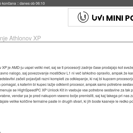
no končana
::
danes ob 06:10
nje Athlonov XP
ov XP je AMD-ju uspel veliki met, saj se ti procesorji zadnje čase prodajajo kot sv
ežavno nalogo, saj povezovanje mostičkov L1 ni več lahkotno opravilo, ampak že kar izz
dstavitvi začeli pojavljati razni kompleti za odklepanje, ki naj bi kupcem procesor
 pomagal, s katerim bi kupec lažje odklenil procesor, ampak samo potrebne sestavin
 Imenuje se HighSpeedPC XP Unlock Kit in vsebuje vse potrebne sestavine za tak pose
abne, vendar pa je pred nakupom vseeno bolje premisliti, saj kaj takega pri nas za
ale velike količine termalne paste in drugih stvari, ki jih boste kasneje le redko po
2