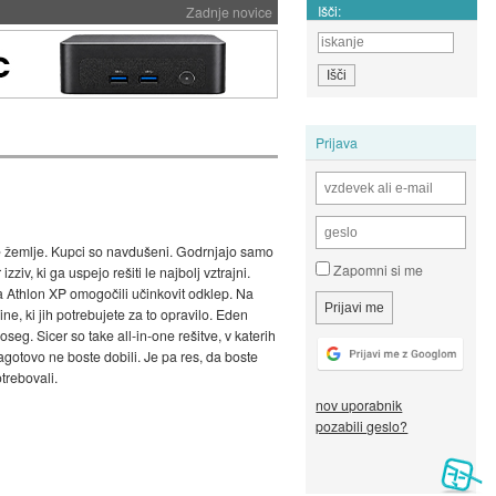
Išči:
Zadnje novice
Prijava
eže žemlje. Kupci so navdušeni. Godrnjajo samo
Zapomni si me
iv, ki ga uspejo rešiti le najbolj vztrajni.
ja Athlon XP omogočili učinkovit odklep. Na
e, ki jih potrebujete za to opravilo. Eden
g. Sicer so take all-in-one rešitve, v katerih
gotovo ne boste dobili. Je pa res, da boste
trebovali.
nov uporabnik
pozabili geslo?