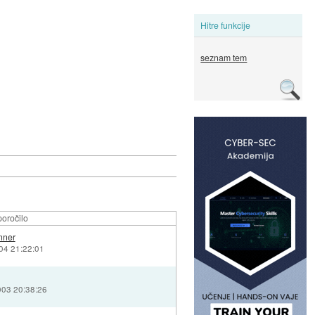
Hitre funkcije
seznam tem
oročilo
nner
004 21:22:01
003 20:38:26