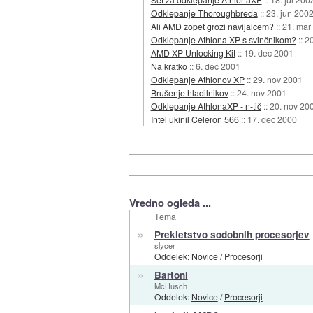
Odklepanje Thoroughbreda
::
23. jun 200
Ali AMD zopet grozi navijalcem?
::
21. mar
Odklepanje Athlona XP s svinčnikom?
::
20
AMD XP Unlocking Kit
::
19. dec 2001
Na kratko
::
6. dec 2001
Odklepanje Athlonov XP
::
29. nov 2001
Brušenje hladilnikov
::
24. nov 2001
Odklepanje AthlonaXP - n-tič
::
20. nov 20
Intel ukinil Celeron 566
::
17. dec 2000
Vredno ogleda ...
Tema
»
Prekletstvo sodobnih procesorjev
slycer
Oddelek:
Novice
/
Procesorji
»
Bartoni
McHusch
Oddelek:
Novice
/
Procesorji