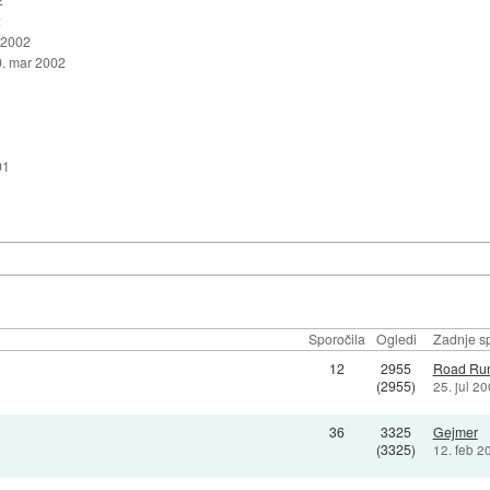
2
 2002
. mar 2002
01
Sporočila
Ogledi
Zadnje sp
12
2955
Road Ru
(2955)
25. jul 2
36
3325
Gejmer
(3325)
12. feb 2