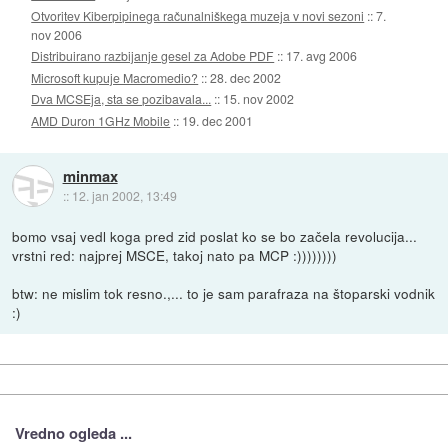
Otvoritev Kiberpipinega računalniškega muzeja v novi sezoni
::
7.
nov 2006
Distribuirano razbijanje gesel za Adobe PDF
::
17. avg 2006
Microsoft kupuje Macromedio?
::
28. dec 2002
Dva MCSEja, sta se pozibavala...
::
15. nov 2002
AMD Duron 1GHz Mobile
::
19. dec 2001
minmax
::
12. jan 2002, 13:49
bomo vsaj vedl koga pred zid poslat ko se bo začela revolucija...
vrstni red: najprej MSCE, takoj nato pa MCP :))))))))
btw: ne mislim tok resno.,... to je sam parafraza na štoparski vodnik
:)
Vredno ogleda ...