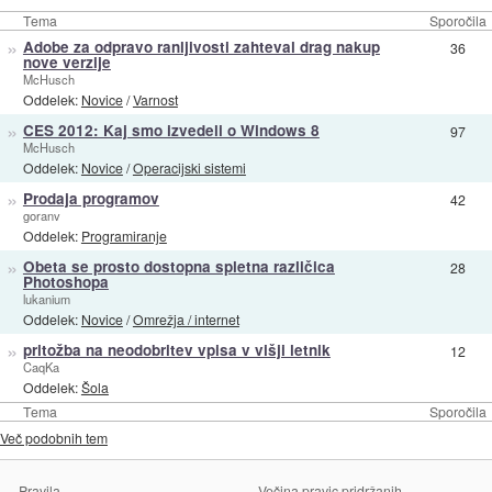
Tema
Sporočila
»
Adobe za odpravo ranljivosti zahteval drag nakup
36
nove verzije
McHusch
Oddelek:
Novice
/
Varnost
»
CES 2012: Kaj smo izvedeli o Windows 8
97
McHusch
Oddelek:
Novice
/
Operacijski sistemi
»
Prodaja programov
42
goranv
Oddelek:
Programiranje
»
Obeta se prosto dostopna spletna različica
28
Photoshopa
lukanium
Oddelek:
Novice
/
Omrežja / internet
»
pritožba na neodobritev vpisa v višji letnik
12
CaqKa
Oddelek:
Šola
Tema
Sporočila
Več podobnih tem
Pravila
Večina pravic pridržanih