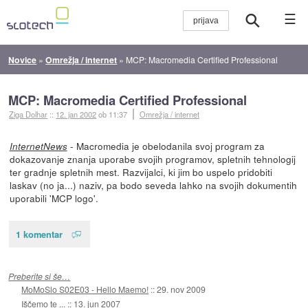
☰
Novice
»
Omrežja / internet
»
MCP: Macromedia Certified Professional
MCP: Macromedia Certified Professional
Ziga Dolhar
::
12. jan 2002
ob 11:37
Omrežja / internet
- Macromedia je obelodanila svoj program za
InternetNews
dokazovanje znanja uporabe svojih programov, spletnih tehnologij
ter gradnje spletnih mest. Razvijalci, ki jim bo uspelo pridobiti
laskav (no ja...) naziv, pa bodo seveda lahko na svojih dokumentih
uporabili 'MCP logo'.
1 komentar
Preberite si še…
MoMoSlo S02E03 - Hello Maemo!
::
29. nov 2009
Iščemo te ...
::
13. jun 2007