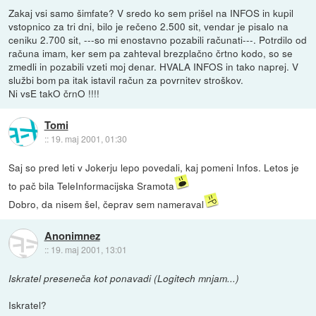
Zakaj vsi samo šimfate? V sredo ko sem prišel na INFOS in kupil
vstopnico za tri dni, bilo je rečeno 2.500 sit, vendar je pisalo na
ceniku 2.700 sit, ---so mi enostavno pozabili računati---. Potrdilo od
računa imam, ker sem pa zahteval brezplačno črtno kodo, so se
zmedli in pozabili vzeti moj denar. HVALA INFOS in tako naprej. V
službi bom pa itak istavil račun za povrnitev stroškov.
Ni vsE takO črnO !!!!
Tomi
::
19. maj 2001, 01:30
Saj so pred leti v Jokerju lepo povedali, kaj pomeni Infos. Letos je
to pač bila TeleInformacijska Sramota
Dobro, da nisem šel, čeprav sem nameraval
Anonimnez
::
19. maj 2001, 13:01
Iskratel preseneča kot ponavadi (Logitech mnjam...)
Iskratel?