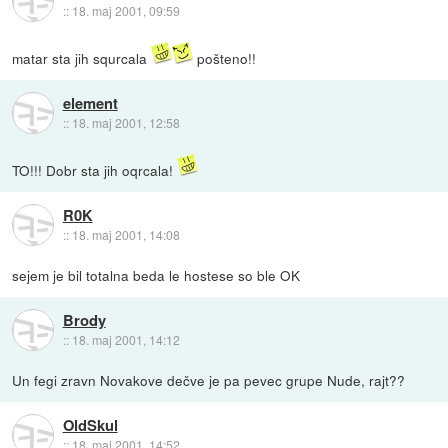
::
18. maj 2001, 09:59
matar sta jih squrcala
pošteno!!
element
::
18. maj 2001, 12:58
TO!!! Dobr sta jih oqrcala!
R0K
::
18. maj 2001, 14:08
sejem je bil totalna beda le hostese so ble OK
Brody
::
18. maj 2001, 14:12
Un fegi zravn Novakove dečve je pa pevec grupe Nude, rajt??
OldSkul
::
18. maj 2001, 14:52