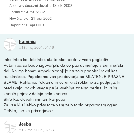
Alien-w v čudežni deželi
::
13. okt 2002
Forum
::
19. maj 2002
Nov članek
::
21. apr 2002
Raport
::
12. apr 2001
hominis
::
18. maj 2001, 01:16
tako infos kot teleinfos sta totalen podn v vseh pogledih.
Potem pa se bodo izgovarjali, da se pac usmerjajo v seminarski
del. Ne me basat, ampak slednji je na zelo podobni ravni kot
razstavisce. Popolnoma vsa predavanja so MLATENJE PRAZNE
SLAME. Reklame, reklame in se enkrat reklame za podjetja, ki
predavajo, povrh vsega pa je vsebina totalno bedna. Iz vsim
znanih pojmov delajo celo znanost.
Skratka, clovek nim tam kaj pocet.
Za vse ki si lahko privoscite vam zelo toplo priporocam ogled
CeBita, tko za primerjavo :)
Jeebs
::
18. maj 2001, 07:36