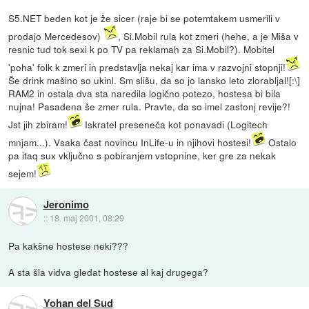
S5.NET beden kot je že sicer (raje bi se potemtakem usmerili v
prodajo Mercedesov)
, Si.Mobil rula kot zmeri (hehe, a je Miša v
resnic tud tok sexi k po TV pa reklamah za Si.Mobil?). Mobitel
'poha' folk k zmeri in predstavlja nekaj kar ima v razvojni stopnji!
Še drink mašino so ukinl. Sm slišu, da so jo lansko leto zlorabljal![:\]
RAM2 in ostala dva sta naredila logično potezo, hostesa bi bila
nujna! Pasadena še zmer rula. Pravte, da so imel zastonj revije?!
Jst jih zbiram!
Iskratel preseneča kot ponavadi (Logitech
mnjam...). Vsaka čast novincu InLife-u in njihovi hostesi!
Ostalo
pa itaq sux vključno s pobiranjem vstopnine, ker gre za nekak
sejem!
Jeronimo
::
18. maj 2001, 08:29
Pa kakšne hostese neki???
A sta šla vidva gledat hostese al kaj drugega?
Yohan del Sud