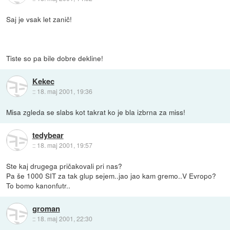
Saj je vsak let zanič!
Tiste so pa bile dobre dekline!
Kekec
::
18. maj 2001, 19:36
Misa zgleda se slabs kot takrat ko je bla izbrna za miss!
tedybear
::
18. maj 2001, 19:57
Ste kaj drugega pričakovali pri nas?
Pa še 1000 SIT za tak glup sejem..jao jao kam gremo..V Evropo?
To bomo kanonfutr..
groman
::
18. maj 2001, 22:30