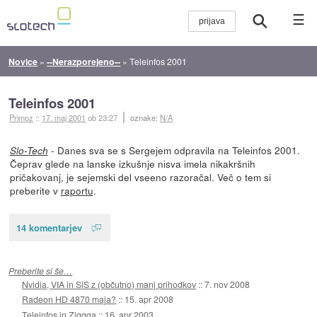
☰
Novice
»
--Nerazporejeno--
»
Teleinfos 2001
Teleinfos 2001
Primoz
::
17. maj 2001
ob 23:27
oznake:
N/A
- Danes sva se s Sergejem odpravila na Teleinfos 2001.
Slo-Tech
Čeprav glede na lanske izkušnje nisva imela nikakršnih
pričakovanj, je sejemski del vseeno razoračal. Več o tem si
preberite v
raportu
.
14 komentarjev
Preberite si še…
Nvidia, VIA in SiS z (občutno) manj prihodkov
::
7. nov 2008
Radeon HD 4870 maja?
::
15. apr 2008
Teleinfos in Ziggga
::
16. apr 2003