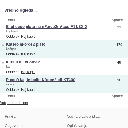
Vredno ogleda ...
Tema
Sporočila
»
El cheapo plata na nForce2: Asus A7N8X-X
11
kuglvinkl
Oddelek:
Kaj kupiti
»
Katero nForce2 plato
479
boštjan
Oddelek:
Kaj kupiti
»
KT600 ali nForce2
49
tac
Oddelek:
Kaj kupiti
»
Pomoč kaj je bolje Nforce2 ali KT400
16
raptor1
Oddelek:
Kaj kupiti
Tema
Sporočila
Več podobnih tem
Pravila
Večina pravic pridržanih
Odgovornost
Oglaševanje