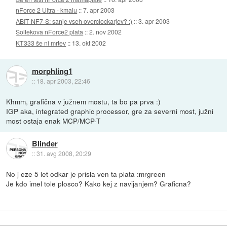
nForce 2 Ultra - kmalu
::
7. apr 2003
ABIT NF7-S: sanje vseh overclockarjev? :)
::
3. apr 2003
Soltekova nForce2 plata
::
2. nov 2002
KT333 še ni mrtev
::
13. okt 2002
morphling1
::
18. apr 2003, 22:46
Khmm, grafična v južnem mostu, ta bo pa prva :)
IGP aka, integrated graphic processor, gre za severni most, južni
most ostaja enak MCP/MCP-T
Blinder
::
31. avg 2008, 20:29
No j eze 5 let odkar je prisla ven ta plata :mrgreen
Je kdo imel tole plosco? Kako kej z navijanjem? Graficna?