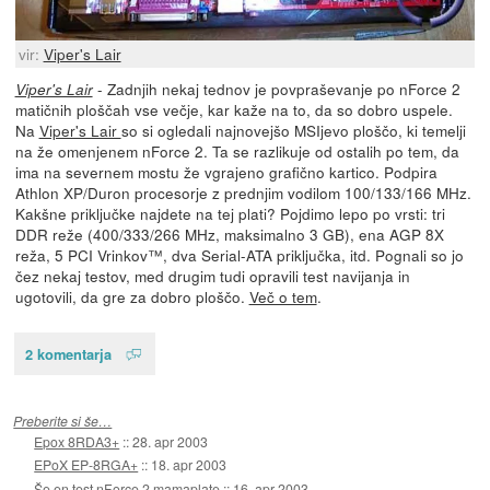
vir:
Viper's Lair
- Zadnjih nekaj tednov je povpraševanje po nForce 2
Viper's Lair
matičnih ploščah vse večje, kar kaže na to, da so dobro uspele.
Na
Viper's Lair
so si ogledali najnovejšo MSIjevo ploščo, ki temelji
na že omenjenem nForce 2. Ta se razlikuje od ostalih po tem, da
ima na severnem mostu že vgrajeno grafično kartico. Podpira
Athlon XP/Duron procesorje z prednjim vodilom 100/133/166 MHz.
Kakšne priključke najdete na tej plati? Pojdimo lepo po vrsti: tri
DDR reže (400/333/266 MHz, maksimalno 3 GB), ena AGP 8X
reža, 5 PCI Vrinkov™, dva Serial-ATA priključka, itd. Pognali so jo
čez nekaj testov, med drugim tudi opravili test navijanja in
ugotovili, da gre za dobro ploščo.
Več o tem
.
2 komentarja
Preberite si še…
Epox 8RDA3+
::
28. apr 2003
EPoX EP-8RGA+
::
18. apr 2003
Še en test nForce 2 mamaplate
::
16. apr 2003