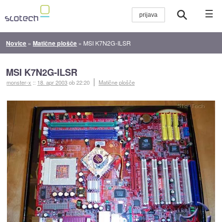
☰
Novice
»
Matične plošče
»
MSI K7N2G-ILSR
MSI K7N2G-ILSR
monster-x
::
18. apr 2003
ob 22:20
Matične plošče