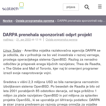
☰
Novice
»
Ostala programska oprema
»
DARPA prenehala sponzorirati odprt projekt
DARPA prenehala sponzorirati odprt projekt
mathjazz
::
21. apr 2003
ob 12:16
Ostala programska oprema
- Ameriška vojaška raziskovačna agencija DARPA se
Linux Today
je odločila, da v prihodnje ne bo več investirala v razvoj varnega,
prostega operacijskega sistema OpenBSD. Razlog za nenadno
odločitev je prispevek enega ključnih razvijalcev, Thea de Raadta,
v The Globe and Mail of Toronto, kjer naj bi omenjeni programer
izrazil svoje nasprotovanje vojni.
Sredstva v višini 2,3 milijona USD so bila namenjena varnostnim
izboljšavam sistema OpenBSD. Po besedah de Raadta je bilo od
leta 2001 porabljenih 85 odstotkov denarja, od tega približno 1
milijon za plače razvijalcev OpenBSD in pol milijona za splavitev
projekta OpenSSL, ki se uporablja pri šifriranju podatkov. DARPA
je sicer znana predvsem po razvoju prvega omrežja za vojaške