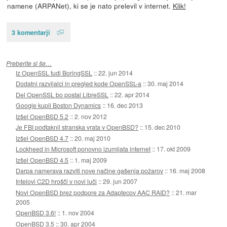
namene (ARPANet), ki se je nato prelevil v internet.
Klik!
3 komentarji
Preberite si še…
Iz OpenSSL tudi BoringSSL
::
22. jun 2014
Dodatni razvijalci in pregled kode OpenSSL-a
::
30. maj 2014
Del OpenSSL bo postal LibreSSL
::
22. apr 2014
Google kupil Boston Dynamics
::
16. dec 2013
Izšel OpenBSD 5.2
::
2. nov 2012
Je FBI podtaknil stranska vrata v OpenBSD?
::
15. dec 2010
Izšel OpenBSD 4.7
::
20. maj 2010
Lockheed in Microsoft ponovno izumljata internet
::
17. okt 2009
Izšel OpenBSD 4.5
::
1. maj 2009
Darpa namerava razviti nove načine gašenja požarov
::
16. maj 2008
Intelovi C2D hrošči v novi luči
::
29. jun 2007
Novi OpenBSD brez podpore za Adaptecov AAC RAID?
::
21. mar
2005
OpenBSD 3.6!
::
1. nov 2004
OpenBSD 3.5
::
30. apr 2004