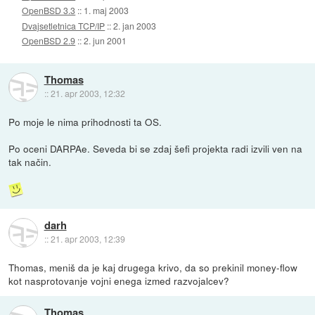
OpenBSD 3.3
::
1. maj 2003
Dvajsetletnica TCP/IP
::
2. jan 2003
OpenBSD 2.9
::
2. jun 2001
Thomas
::
21. apr 2003, 12:32
Po moje le nima prihodnosti ta OS.
Po oceni DARPAe. Seveda bi se zdaj šefi projekta radi izvili ven na
tak način.
darh
::
21. apr 2003, 12:39
Thomas, meniš da je kaj drugega krivo, da so prekinil money-flow
kot nasprotovanje vojni enega izmed razvojalcev?
Thomas