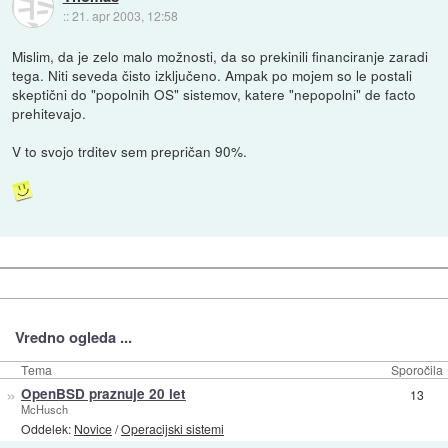
::
21. apr 2003, 12:58
Mislim, da je zelo malo možnosti, da so prekinili financiranje zaradi
tega. Niti seveda čisto izključeno. Ampak po mojem so le postali
skeptični do "popolnih OS" sistemov, katere "nepopolni" de facto
prehitevajo.
V to svojo trditev sem prepričan 90%.
Vredno ogleda ...
Tema
Sporočila
»
OpenBSD praznuje 20 let
13
McHusch
Oddelek:
Novice
/
Operacijski sistemi