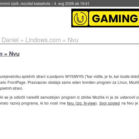
nimi izpiti, rezultat katastrofa
::
4. avg 2026 ob 19:41
+ Daniel + Lindows.com = Nvu
m = Nvu
rejevalniku spletnih strani s podporo WYSIWYG ("kar vidite, je to, kar boste dobil
elo FrontPage. Prazvaprav obstaja samo eden tovrsten program za Linux, Mozilla 
letnih strani.
se je odločil narediti samostojen program iz zbirke Mozilla in je že ustanovil po
ralo razvoj programa, ki bo nosil ime
Nvu (izg. N-view)
.
Svoj pogled
na Nvu je 