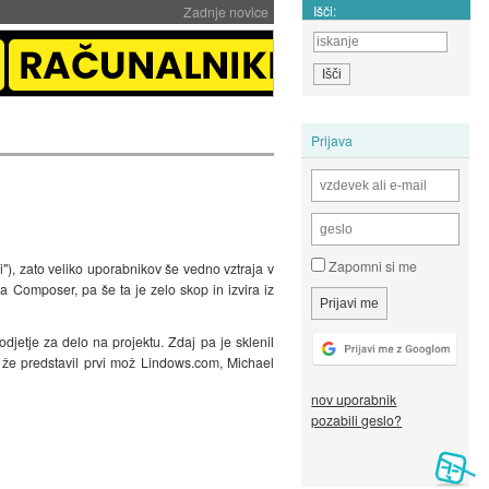
Išči:
Zadnje novice
Prijava
Zapomni si me
i"), zato veliko uporabnikov še vedno vztraja v
Composer, pa še ta je zelo skop in izvira iz
djetje za delo na projektu. Zdaj pa je sklenil
že predstavil prvi mož Lindows.com, Michael
nov uporabnik
pozabili geslo?