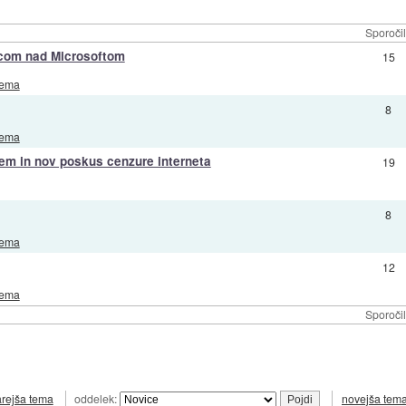
Sporoči
com nad Microsoftom
15
rema
8
rema
m in nov poskus cenzure interneta
19
8
rema
12
rema
Sporoči
arejša tema
oddelek:
novejša tem