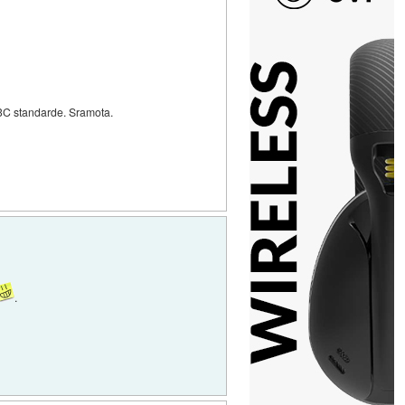
3C standarde. Sramota.
.