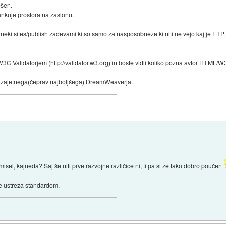
ešen.
nkuje prostora na zaslonu.
 neki sites/publish zadevami ki so samo za nasposobneže ki niti ne vejo kaj je FTP.
 W3C Validatorjem (
http://validator.w3.org)
in boste vidli koliko pozna avtor HTML/W
n zajetnega(čeprav najboljšega) DreamWeaverja.
smisel, kajneda? Saj še niti prve razvojne različice ni, ti pa si že tako dobro poučen
ne ustreza standardom.