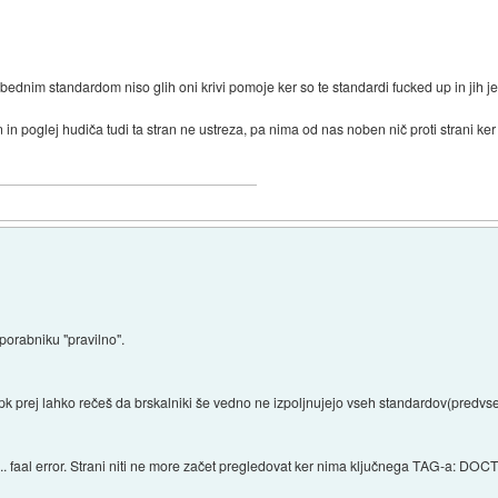
bednim standardom niso glih oni krivi pomoje ker so te standardi fucked up in jih je
n in poglej hudiča tudi ta stran ne ustreza, pa nima od nas noben nič proti strani k
porabniku "pravilno".
ampk prej lahko rečeš da brskalniki še vedno ne izpoljnujejo vseh standardov(predvs
. faal error. Strani niti ne more začet pregledovat ker nima ključnega TAG-a: DOCT