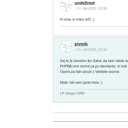
undefined
::
31. okt 2003, 23:38
N-view, si mislu rečt. ;)
pivmik
::
31. okt 2003, 23:39
Sej to je žalostno Ibn Saba, da zelo rekde s
PHPBB.com recimo je po standardu. In tudi n
Opera pa itak caruje z Validate source.
Mate: isto sem jazst mislu :)
LP, Gregor GRE^