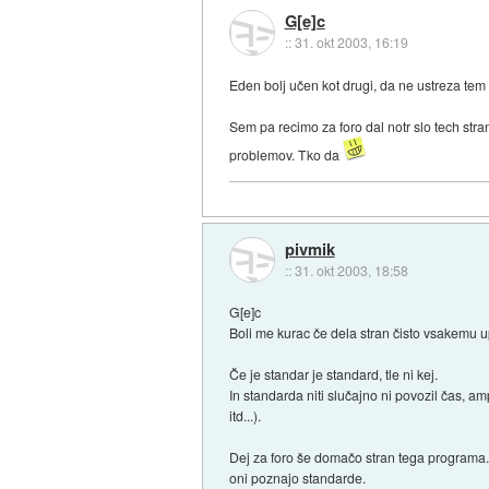
G[e]c
::
31. okt 2003, 16:19
Eden bolj učen kot drugi, da ne ustreza tem 
Sem pa recimo za foro dal notr slo tech stra
problemov. Tko da
pivmik
::
31. okt 2003, 18:58
G[e]c
Boli me kurac če dela stran čisto vsakemu u
Če je standar je standard, tle ni kej.
In standarda niti slučajno ni povozil čas, 
itd...).
Dej za foro še domačo stran tega programa..
oni poznajo standarde.