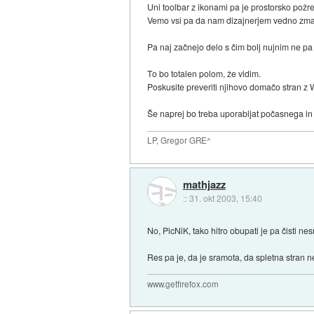
Uni toolbar z ikonami pa je prostorsko požr
Vemo vsi pa da nam dizajnerjem vedno zma
Pa naj začnejo delo s čim bolj nujnim ne pa
To bo totalen polom, že vidim.
Poskusite preveriti njihovo domačo stran z
Še naprej bo treba uporabljat počasnega i
LP, Gregor GRE^
mathjazz
::
31. okt 2003, 15:40
No, PicNiK, tako hitro obupati je pa čisti ne
Res pa je, da je sramota, da spletna stran 
www.getfirefox.com