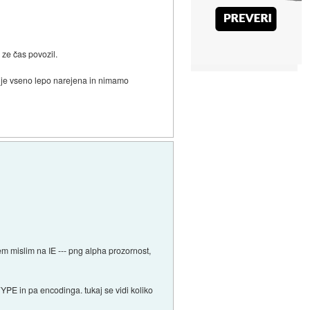
 ze čas povozil.
er je vseno lepo narejena in nimamo
em mislim na IE --- png alpha prozornost,
YPE in pa encodinga. tukaj se vidi koliko