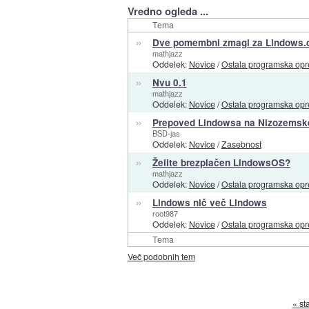
Vredno ogleda ...
Tema
»
Dve pomembni zmagi za Lindows.
mathjazz
Oddelek:
Novice
/
Ostala programska op
»
Nvu 0.1
mathjazz
Oddelek:
Novice
/
Ostala programska op
»
Prepoved Lindowsa na Nizozemske
BSD-jas
Oddelek:
Novice
/
Zasebnost
»
Želite brezplačen LindowsOS?
mathjazz
Oddelek:
Novice
/
Ostala programska op
»
Lindows nič več Lindows
root987
Oddelek:
Novice
/
Ostala programska op
Tema
Več podobnih tem
« st