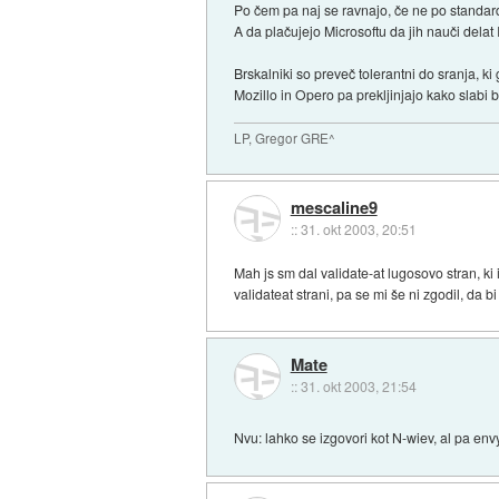
Po čem pa naj se ravnajo, če ne po standa
A da plačujejo Microsoftu da jih nauči delat 
Brskalniki so preveč tolerantni do sranja, ki
Mozillo in Opero pa prekljinjajo kako slabi b
LP, Gregor GRE^
mescaline9
::
31. okt 2003, 20:51
Mah js sm dal validate-at lugosovo stran, k
validateat strani, pa se mi še ni zgodil, da b
Mate
::
31. okt 2003, 21:54
Nvu: lahko se izgovori kot N-wiev, al pa en