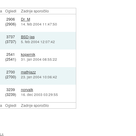
la
Ogledi
Zadnje sporočilo
2906
Dr_M
(2906)
14. feb 2004 11:47:50
3737
BSD-jas
(3737)
5. feb 2004 12:07:42
2541
kopernik
(2541)
31. jan 2004 08:55:22
2700
mathjazz
(2700)
23. jan 2004 10:06:42
3239
norvalk
(3239)
16. dec 2003 03:29:55
la
Ogledi
Zadnje sporočilo
a »