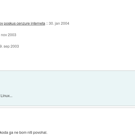
v poskus cenzure interneta
::
30. jan 2004
. nov 2003
9. sep 2003
Linux...
/koda ga ne bom niti povohal.