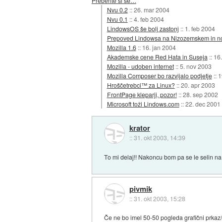
Preberite si še…
Nvu 0.2
::
26. mar 2004
Nvu 0.1
::
4. feb 2004
LindowsOS še bolj zastonj
::
1. feb 2004
Prepoved Lindowsa na Nizozemskem in no
Mozilla 1.6
::
16. jan 2004
Akademske cene Red Hata in Suseja
::
16
Mozilla - udoben internet
::
5. nov 2003
Mozilla Composer bo razvijalo podjetje
::
1
Hroščetrebci™ za Linux?
::
20. apr 2003
FrontPage kleparji, pozor!
::
28. sep 2002
Microsoft toži Lindows.com
::
22. dec 2001
krator
::
31. okt 2003, 14:39
To mi delaj!! Nakoncu bom pa se le selin na 
pivmik
::
31. okt 2003, 15:28
Če ne bo imel 50-50 pogleda grafični prkaz