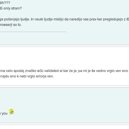
rdih???
IE-only strani?
 ga počenjajo ljudje. In neuki ljudje mislijo da naredijo vse prav ker pregledujejo z
rowserji so to.
i ima celo spodaj značko w3c validated al kar že je, pa mi je še vedno vrglo ven 
i najdu eno k nebi vrglo errorja ven.
vy you