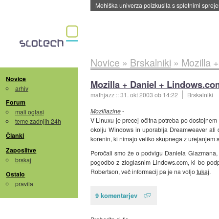
Mehiška univerza poizkusila s spletnimi sprejem
Novice
»
Brskalniki
»
Mozilla 
Novice
Mozilla + Daniel + Lindows.co
arhiv
mathjazz
::
31. okt 2003
ob 14:22
Brskalniki
Forum
Mozillazine
-
mali oglasi
V Linuxu je precej očitna potreba po dostojnem u
teme zadnjih 24h
okolju Windows in uporablja Dreamweaver ali c
Članki
korenin, ki nimajo veliko skupnega z urejanjem sp
Zaposlitve
Poročali smo že o podvigu Daniela Glazmana, ki 
brskaj
pogodbo z zloglasnim Lindows.com, ki bo podpi
Robertson, več informacij pa je na voljo
tukaj
.
Ostalo
pravila
9 komentarjev