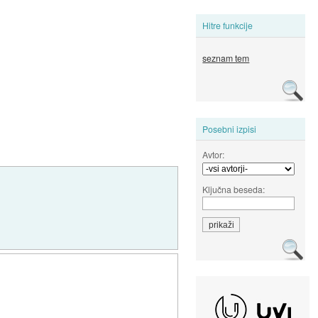
Hitre funkcije
seznam tem
Posebni izpisi
Avtor:
Ključna beseda: