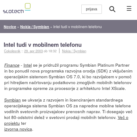
☰
Novice
»
Nokia / Symbian
»
Intel tudi v mobilnem telefonu
Intel tudi v mobilnem telefonu
Cokolesnik
::
29. apr 2003
ob 18:32
Nokia / Symbian
-
Intel
se je pridružil programu Symbian Platinum Partner
Finance
in bo ponudil nova programska razvojna orodja (SDK) z vključenim
operacijskim sistemom Symbian OS 7.0, ki bo razvijalcem v pomoč
pri hitrejšem načrtovanju podatkovno zmogljivih mobilnih telefonov
in programske opreme za procesorje z arhitekturo Intel XScale.
Symbian
se ukvarja z razvojem in licenciranjem standardnega
operacijskega sistema Symbian OS za napredne mobilne telefone
vodilnih svetovnih proizvajalcev prenosnih naprav. Ti dosegajo več
kot 80-odstotni delež v svetovni prodaji mobilnih telefonov.
Več o
projektu
ter
izvorna novica
.