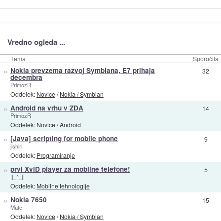
Vredno ogleda ...
Tema
Sporočila
»
Nokia prevzema razvoj Symbiana, E7 prihaja
32
decembra
PrimozR
Oddelek:
Novice
/
Nokia / Symbian
»
Android na vrhu v ZDA
14
PrimozR
Oddelek:
Novice
/
Android
»
[Java] scripting for mobile phone
9
jishiri
Oddelek:
Programiranje
»
prvi XviD player za mobilne telefone!
5
||_^_||
Oddelek:
Mobilne tehnologije
»
Nokia 7650
15
Mate
Oddelek:
Novice
/
Nokia / Symbian