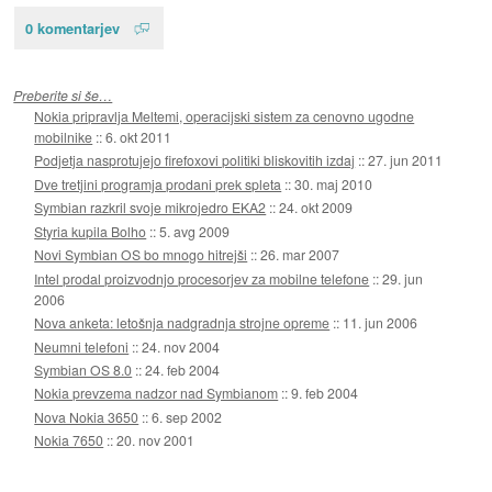
0 komentarjev
Preberite si še…
Nokia pripravlja Meltemi, operacijski sistem za cenovno ugodne
mobilnike
::
6. okt 2011
Podjetja nasprotujejo firefoxovi politiki bliskovitih izdaj
::
27. jun 2011
Dve tretjini programja prodani prek spleta
::
30. maj 2010
Symbian razkril svoje mikrojedro EKA2
::
24. okt 2009
Styria kupila Bolho
::
5. avg 2009
Novi Symbian OS bo mnogo hitrejši
::
26. mar 2007
Intel prodal proizvodnjo procesorjev za mobilne telefone
::
29. jun
2006
Nova anketa: letošnja nadgradnja strojne opreme
::
11. jun 2006
Neumni telefoni
::
24. nov 2004
Symbian OS 8.0
::
24. feb 2004
Nokia prevzema nadzor nad Symbianom
::
9. feb 2004
Nova Nokia 3650
::
6. sep 2002
Nokia 7650
::
20. nov 2001