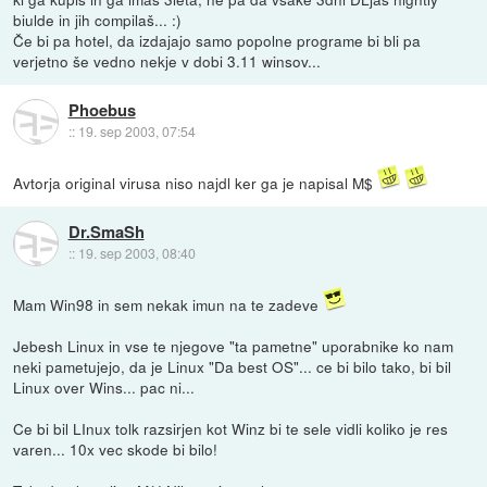
biulde in jih compilaš... :)
Če bi pa hotel, da izdajajo samo popolne programe bi bli pa
verjetno še vedno nekje v dobi 3.11 winsov...
Phoebus
::
19. sep 2003, 07:54
Avtorja original virusa niso najdl ker ga je napisal M$
Dr.SmaSh
::
19. sep 2003, 08:40
Mam Win98 in sem nekak imun na te zadeve
Jebesh Linux in vse te njegove "ta pametne" uporabnike ko nam
neki pametujejo, da je Linux "Da best OS"... ce bi bilo tako, bi bil
Linux over Wins... pac ni...
Ce bi bil LInux tolk razsirjen kot Winz bi te sele vidli koliko je res
varen... 10x vec skode bi bilo!