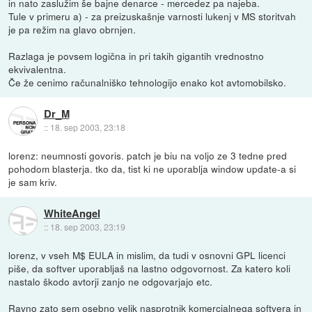
in nato zaslužim še bajne denarce - mercedez pa najeba.
Tule v primeru a) - za preizuskašnje varnosti lukenj v MS storitvah
je pa režim na glavo obrnjen.
Razlaga je povsem logična in pri takih gigantih vrednostno
ekvivalentna.
Če že cenimo računalniško tehnologijo enako kot avtomobilsko.
Dr_M
::
18. sep 2003, 23:18
lorenz: neumnosti govoris. patch je biu na voljo ze 3 tedne pred
pohodom blasterja. tko da, tist ki ne uporablja window update-a si
je sam kriv.
WhiteAngel
::
18. sep 2003, 23:19
lorenz, v vseh M$ EULA in mislim, da tudi v osnovni GPL licenci
piše, da softver uporabljaš na lastno odgovornost. Za katero koli
nastalo škodo avtorji zanjo ne odgovarjajo etc.
Ravno zato sem osebno velik nasprotnik komercialnega softvera in