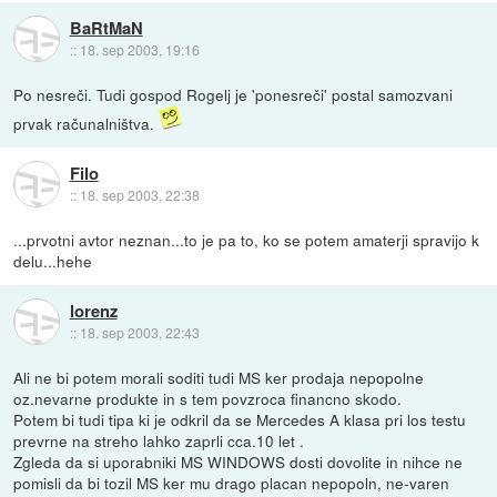
BaRtMaN
::
18. sep 2003, 19:16
Po nesreči. Tudi gospod Rogelj je 'ponesreči' postal samozvani
prvak računalništva.
Filo
::
18. sep 2003, 22:38
...prvotni avtor neznan...to je pa to, ko se potem amaterji spravijo k
delu...hehe
lorenz
::
18. sep 2003, 22:43
Ali ne bi potem morali soditi tudi MS ker prodaja nepopolne
oz.nevarne produkte in s tem povzroca financno skodo.
Potem bi tudi tipa ki je odkril da se Mercedes A klasa pri los testu
prevrne na streho lahko zaprli cca.10 let .
Zgleda da si uporabniki MS WINDOWS dosti dovolite in nihce ne
pomisli da bi tozil MS ker mu drago placan nepopoln, ne-varen