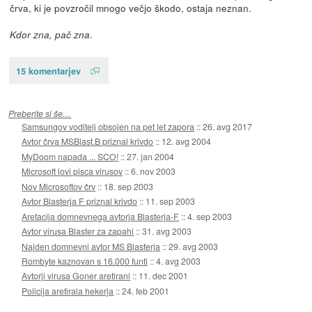
črva, ki je povzročil mnogo večjo škodo, ostaja neznan.
.
Kdor zna, pač zna
15 komentarjev
Preberite si še…
Samsungov voditelj obsojen na pet let zapora
::
26. avg 2017
Avtor črva MSBlast.B priznal krivdo
::
12. avg 2004
MyDoom napada ... SCO!
::
27. jan 2004
Microsoft lovi pisca virusov
::
6. nov 2003
Nov Microsoftov črv
::
18. sep 2003
Avtor Blasterja F priznal krivdo
::
11. sep 2003
Aretacija domnevnega avtorja Blasterja-F
::
4. sep 2003
Avtor virusa Blaster za zapahi
::
31. avg 2003
Najden domnevni avtor MS Blasterja
::
29. avg 2003
Rombyte kaznovan s 16.000 funti
::
4. avg 2003
Avtorji virusa Goner aretirani
::
11. dec 2001
Policija aretirala hekerja
::
24. feb 2001