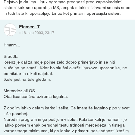
Dejstvo je da ima Linux ogromno prednosti pred zaprtokodnimi
sistemi kakrsne uporablja MS, ampak s takimi izjavami smesis sebe
in tudi tiste ki uporabljajo Linux kot primarni operacijski sistem.
Elemen_T
::
18. sep 2003, 23:17
Hmmm...
Brad3k.
lorenz je dal za moje pojme zelo dobro primerjavo in se niti
slučajno ne smeši. Kdor bo skušal okužit linuxove uporabnike, ne
bo nikdar in nikoli najebal.
tkole jest na tole gledam,
Mercedez ali OS
Oba licencenčna oziroma legalna.
Z obojim lahko delam karkoli želim. Če imam še legalno pipo v svet
- še posebej.
Naredim program in ga pošljem v splet. Kakršenkoli je namen - je
lahko povsem enak personal testu trdnosti mercedeza in tistega
varnostnega minimuma, ki ga lahko v primeru neskladnosti iztožim