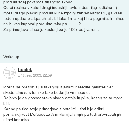
produkt zdaj povzroca financno skodo.
Ce bi recimo v kateri drugi industriji (avto,industrija,medicina...)
moral drago placati produkt ki ne izpolni zahtev varnosti , ga vsak
teden updaate-at,patch-at , bi taka firma kaj hitro pogrnila, in nihce
ne bi vec kupoval produkta tako pa .........?
Za primerjavo Linux je zastonj pa je 100x bolj varen .
Wake up !
bradek
::
18. sep 2003, 22:59
lorenz ne pretiravaj, s taksnimi izjavami naredite nekateri vec
skode Linuxu s tem ko take bedarije vn mecete.
Dejstvo je da gospodarska skoda ostaja in pika, kazen za to mora
biti.
Kar se pa tice tvoje primerjave z ostalimi...tisti k je odkril
pomanjkljivost Mercedeza A ni vlamljal v njih pa tudi prevracati jih
ni sel kar tako.