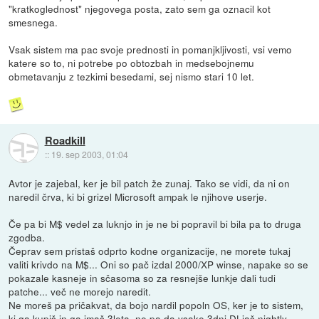
"kratkoglednost" njegovega posta, zato sem ga oznacil kot
smesnega.
Vsak sistem ma pac svoje prednosti in pomanjkljivosti, vsi vemo
katere so to, ni potrebe po obtozbah in medsebojnemu
obmetavanju z tezkimi besedami, sej nismo stari 10 let.
Roadkill
::
19. sep 2003, 01:04
Avtor je zajebal, ker je bil patch že zunaj. Tako se vidi, da ni on
naredil črva, ki bi grizel Microsoft ampak le njihove userje.
Če pa bi M$ vedel za luknjo in je ne bi popravil bi bila pa to druga
zgodba.
Čeprav sem pristaš odprto kodne organizacije, ne morete tukaj
valiti krivdo na M$... Oni so pač izdal 2000/XP winse, napake so se
pokazale kasneje in sčasoma so za resnejše lunkje dali tudi
patche... več ne morejo naredit.
Ne moreš pa pričakvat, da bojo nardil popoln OS, ker je to sistem,
ki ga kupiš in ga imaš 3leta, ne pa da vsake 3dni DLjaš nightly