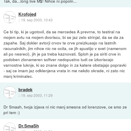
Tak, da...long live M$! Nihce ni popoln...
Krofojed
::
19. sep 2003, 10:43
Ce bi tip, ki je ugotovil, da se mercedes A prevrne, to testiral na
mojem avtu na mojem dvoriscu, bi se jaz zelo strinjal, da se da za
zapahe. Saj dokler avtorji crvov te crve preizkusajo na lastnih
racunalnikih, jim nihce nic ne ocita, ce jih spustijo v svet (namenom
ali po nesreci), jih je pa treba kaznovati. Sploh je pa siriti crve in
podoben zlonameren softver nedopustno tudi ce izkoriscajo
varnostne luknje, ki so znane dolgo in za katere obstajajo popravki
- saj ce imam jaz odklenjena vrata in me nekdo okrade, ni zato nic
manj kriminalec.
bradek
::
19. sep 2003, 11:29
Dr Smash, tvoja izjava ni nic manj smesna od lorenzove, ce smo ze
pri tem :)
Dr.SmaSh