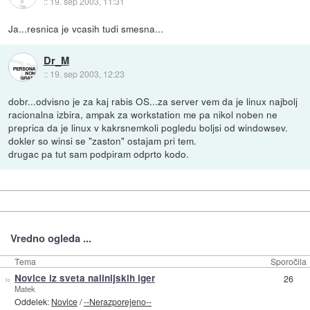
::
19. sep 2003, 11:31
Ja...resnica je vcasih tudi smesna...
Dr_M
::
19. sep 2003, 12:23
dobr...odvisno je za kaj rabis OS...za server vem da je linux najbolj
racionalna izbira, ampak za workstation me pa nikol noben ne
preprica da je linux v kakrsnemkoli pogledu boljsi od windowsev.
dokler so winsi se "zaston" ostajam pri tem.
drugac pa tut sam podpiram odprto kodo.
Vredno ogleda ...
Tema
Sporočila
»
Novice iz sveta nalinijskih iger
26
Matek
Oddelek:
Novice
/
--Nerazporejeno--