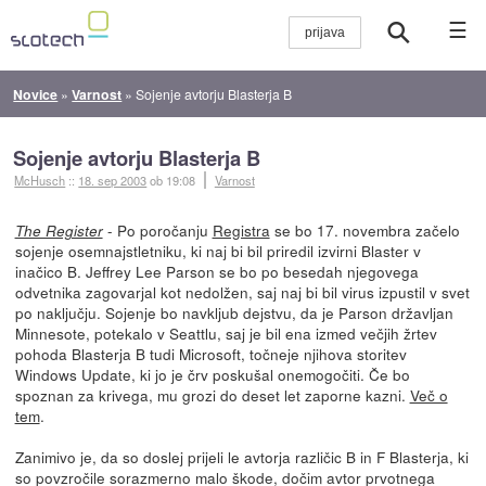
☰
Novice
»
Varnost
»
Sojenje avtorju Blasterja B
Sojenje avtorju Blasterja B
McHusch
::
18. sep 2003
ob 19:08
Varnost
- Po poročanju
Registra
se bo 17. novembra začelo
The Register
sojenje osemnajstletniku, ki naj bi bil priredil izvirni Blaster v
inačico B. Jeffrey Lee Parson se bo po besedah njegovega
odvetnika zagovarjal kot nedolžen, saj naj bi bil virus izpustil v svet
po naključju. Sojenje bo navkljub dejstvu, da je Parson državljan
Minnesote, potekalo v Seattlu, saj je bil ena izmed večjih žrtev
pohoda Blasterja B tudi Microsoft, točneje njihova storitev
Windows Update, ki jo je črv poskušal onemogočiti. Če bo
spoznan za krivega, mu grozi do deset let zaporne kazni.
Več o
tem
.
Zanimivo je, da so doslej prijeli le avtorja različic B in F Blasterja, ki
so povzročile sorazmerno malo škode, dočim avtor prvotnega