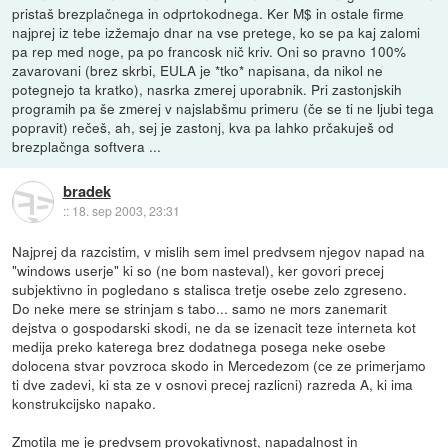
pristaš brezplačnega in odprtokodnega. Ker M$ in ostale firme
najprej iz tebe izžemajo dnar na vse pretege, ko se pa kaj zalomi
pa rep med noge, pa po francosk nič kriv. Oni so pravno 100%
zavarovani (brez skrbi, EULA je *tko* napisana, da nikol ne
potegnejo ta kratko), nasrka zmerej uporabnik. Pri zastonjskih
programih pa še zmerej v najslabšmu primeru (če se ti ne ljubi tega
popravit) rečeš, ah, sej je zastonj, kva pa lahko prčakuješ od
brezplačnga softvera ...
bradek
::
18. sep 2003, 23:31
Najprej da razcistim, v mislih sem imel predvsem njegov napad na
"windows userje" ki so (ne bom nasteval), ker govori precej
subjektivno in pogledano s stalisca tretje osebe zelo zgreseno.
Do neke mere se strinjam s tabo... samo ne mors zanemarit
dejstva o gospodarski skodi, ne da se izenacit teze interneta kot
medija preko katerega brez dodatnega posega neke osebe
dolocena stvar povzroca skodo in Mercedezom (ce ze primerjamo
ti dve zadevi, ki sta ze v osnovi precej razlicni) razreda A, ki ima
konstrukcijsko napako.
Zmotila me je predvsem provokativnost, napadalnost in