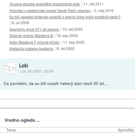
Virusne okužbe ameriških brezpilotnih letal
::
11. okt 2011
Vlomilec v elektronski predal Sarah Palin obsojen
::
3. maj 2010
So bili nekateri britanski pedofili v resnici žrtve kraje kreditnih kartic?
::
6. jul 2009
Spamerju grozi 471 let zapora
::
10. okt 2003
Sojenje avtorju Blasterja B
::
18. sep 2003
Avtor Blasterja F priznal krivdo
::
11. sep 2003
Aretacija ruskega hackerja
::
8. okt 2002
Loki
::
24. feb 2001, 20:09
Ce pomislim, da so bili vcasih hekerji stari okoli 30 let....
Vredno ogleda ...
Tema
Sporočila