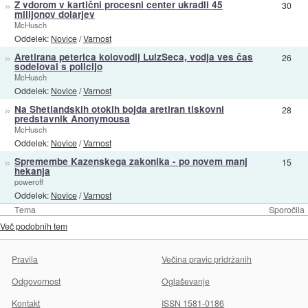
»
Z vdorom v kartični procesni center ukradli 45
30
milijonov dolarjev
McHusch
Oddelek:
Novice
/
Varnost
»
Aretirana peterica kolovodij LulzSeca, vodja ves čas
26
sodeloval s policijo
McHusch
Oddelek:
Novice
/
Varnost
»
Na Shetlandskih otokih bojda aretiran tiskovni
28
predstavnik Anonymousa
McHusch
Oddelek:
Novice
/
Varnost
»
Spremembe Kazenskega zakonika - po novem manj
15
hekanja
poweroff
Oddelek:
Novice
/
Varnost
Tema
Sporočila
Več podobnih tem
Pravila
Večina pravic pridržanih
Odgovornost
Oglaševanje
Kontakt
ISSN 1581-0186