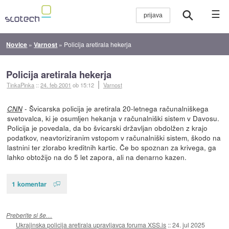
☰
Novice
»
Varnost
»
Policija aretirala hekerja
Policija aretirala hekerja
TinkaPinka
::
24. feb 2001
ob 15:12
Varnost
- Švicarska policija je aretirala 20-letnega računalniškega
CNN
svetovalca, ki je osumljen hekanja v računalniški sistem v Davosu.
Policija je povedala, da bo švicarski državljan obdolžen z krajo
podatkov, neavtoriziranim vstopom v računalniški sistem, škodo na
lastnini ter zlorabo kreditnih kartic. Če bo spoznan za krivega, ga
lahko obtožijo na do 5 let zapora, ali na denarno kazen.
1 komentar
Preberite si še…
Ukrajinska policija aretirala upravljavca foruma XSS.is
::
24. jul 2025