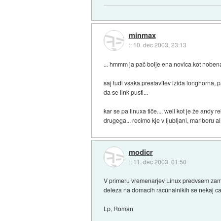
minmax
::
10. dec 2003, 23:13
... hmmm ja pač bolje ena novica kot nobena
saj tudi vsaka prestavitev izida longhorna, p
da se link pusti...
kar se pa linuxa tiče.... well kot je že andy r
drugega... recimo kje v ljubljani, mariboru a
modicr
::
11. dec 2003, 01:50
V primeru vremenarjev Linux predvsem zamen
deleza na domacih racunalnikih se nekaj ca
Lp, Roman