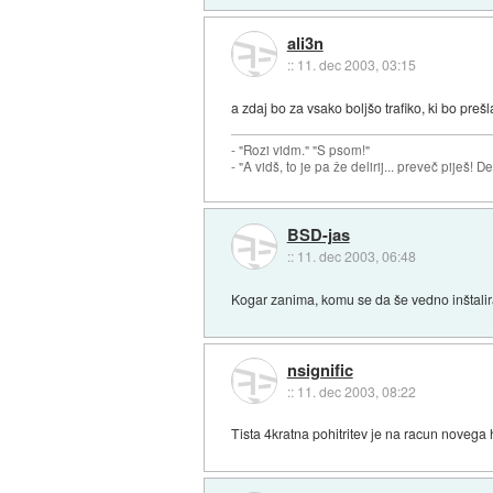
ali3n
::
11. dec 2003, 03:15
a zdaj bo za vsako boljšo trafiko, ki bo preš
- "Rozi vidm." "S psom!"
- "A vidš, to je pa že delirij... preveč piješ! 
BSD-jas
::
11. dec 2003, 06:48
Kogar zanima, komu se da še vedno inštalir
nsignific
::
11. dec 2003, 08:22
Tista 4kratna pohitritev je na racun novega