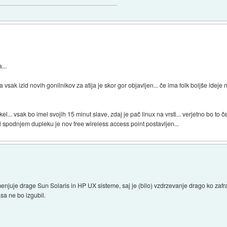
...
a vsak izid novih gonilnikov za atija je skor gor objavljen... če ima folk boljše idej
ekel... vsak bo imel svojih 15 minut slave, zdaj je pač linux na vrsti... verjetno bo to č
li spodnjem dupleku je nov free wireless access point postavljen...
juje drage Sun Solaris in HP UX sisteme, saj je (bilo) vzdrzevanje drago ko zafra
sa ne bo izgubil.