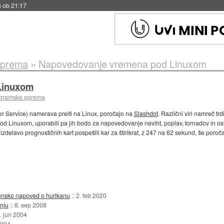
6 ob 21:17
oprema
»
Napovedovanje vremena pod Linuxom
Linuxom
ogramska oprema
 Service) namerava preiti na Linux, poročajo na
Slashdot
. Različni viri namreč t
 pod Linuxom, uporabili pa jih bodo za napovedovanje neviht, poplav, tornadov in os
 izdelavo prognostičnih kart pospešili kar za štirikrat, z 247 na 62 sekund, še poroč
emensko napoved o hurikanu
::
2. feb 2020
anju
::
8. sep 2008
. jun 2004
2004