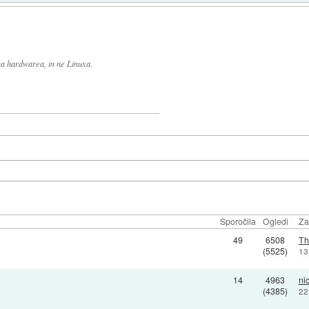
ga hardwarea, in ne Linuxa.
Sporočila
Ogledi
Za
49
6508
Th
(5525)
13
14
4963
ni
(4385)
22