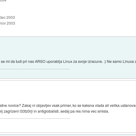
 dec 2003
 nov 2003
 se mi da tudi pri nas ARSO uporablja Linux za svoje izracune. :) Ne samo Linuxa a
rstne novice? Zakaj ni objavljev vsak primer, ko se kaksna vlada ali velika ustanov
j zagrizeni l33tz0rji in antiglobalisti, sedaj pa res nima vec smisla.