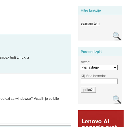
Hitre funkcije
seznam tem
Posebni izpisi
mpak tudi Linux. :)
Avtor:
Ključna beseda:
a odlozi za windowse? Vcasih je se bilo