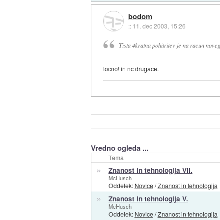
bodom
::
11. dec 2003, 15:26
Tista 4kratna pohitritev je na racun nove
tocno! in nc drugace.
Vredno ogleda ...
Tema
»
Znanost in tehnologija VII.
McHusch
Oddelek:
Novice
/
Znanost in tehnologija
»
Znanost in tehnologija V.
McHusch
Oddelek:
Novice
/
Znanost in tehnologija