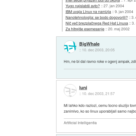
Yugo najslabši avto?
::
27. jan 2004
IBM uvaja Linux na namizja
::
9. jan 2004
Nanotehnologija: se bodo dogovorili?
::
3.
Nič več brezplačnega Red Hat Linuxa
::
3.
Za hitrejše esemesanje
::
20. maj 2002
BigWhale
::
10. dec 2003, 20:05
Hm, ne bi dal ravno roke v ogenj ampak, zdi
luni
::
10. dec 2003, 21:57
Mi lahko kdo razlozi, cemu tocno sluzijo tov
zanimivo, ko so linux uporabljali samo najbol
Artificial Intelligentia