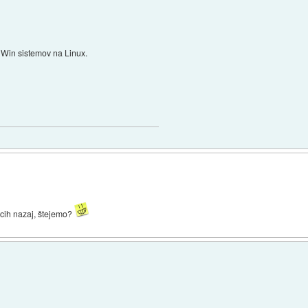
z Win sistemov na Linux.
secih nazaj, štejemo?