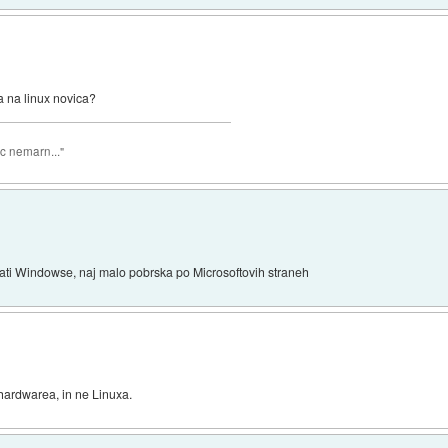
la na linux novica?
Dec nemarn..."
ati Windowse, naj malo pobrska po Microsoftovih straneh
 hardwarea, in ne Linuxa.