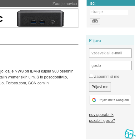
Išči:
Zadnje novice
Prijava
rdijo, da je NWS pri IBM-u kupila 900 osebnih
Zapomni si me
talih vremenskih ujm. S to posodobitvijo,
ajo.
Forbes.com
,
GCN.com
in
nov uporabnik
pozabili geslo?