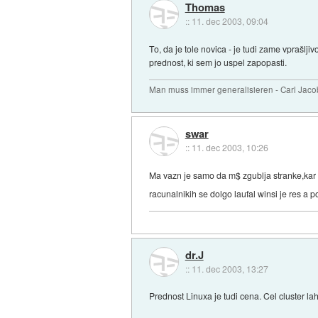
Thomas
::
11. dec 2003, 09:04
To, da je tole novica - je tudi zame vprašl
prednost, ki sem jo uspel zapopasti.
Man muss immer generalisieren - Carl Jaco
swar
::
11. dec 2003, 10:26
Ma vazn je samo da m$ zgublja stranke,kar 
racunalnikih se dolgo laufal winsi je res a
dr.J
::
11. dec 2003, 13:27
Prednost Linuxa je tudi cena. Cel cluster la