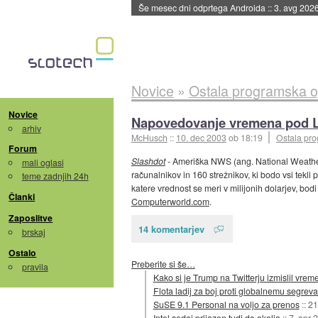
Še mesec dni odprtega Androida
::
3. avg 202
Novice
»
Ostala programska 
Novice
Napovedovanje vremena pod 
arhiv
McHusch
::
10. dec 2003
ob 18:19
Ostala pr
Forum
Slashdot
- Ameriška NWS (ang. National Weather
mali oglasi
računalnikov in 160 strežnikov, ki bodo vsi tekli
teme zadnjih 24h
katere vrednost se meri v milijonih dolarjev, bodi
Članki
Computerworld.com
.
Zaposlitve
14 komentarjev
brskaj
Ostalo
Preberite si še…
pravila
Kako si je Trump na Twitterju izmislil vr
Flota ladij za boj proti globalnemu segrev
SuSE 9.1 Personal na voljo za prenos
::
21
Intel sedaj prijazen tudi do okolja
::
7. apr 