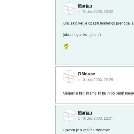
Marjan
::
10. dec 2003, 22:02
luni, zato ker je opaziti tendenco prehoda i
(obratnega skorajda ni)
DMouse
::
10. dec 2003, 22:28
Marjan: a tisti, ki smo šli tja in po parih me
Marjan
::
10. dec 2003, 22:31
Govora je o večjih ustanovah.