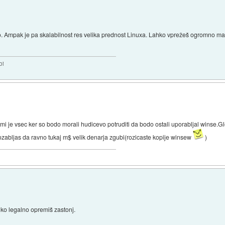
jivo. Ampak je pa skalabilnost res velika prednost Linuxa. Lahko vprežeš ogromno ma
bi
mi je vsec ker so bodo morali hudicevo potruditi da bodo ostali uporabljal winse.
 pozabljas da ravno tukaj m$ velik denarja zgubi(rozicaste kopije winsew
)
hko legalno opremiš zastonj.