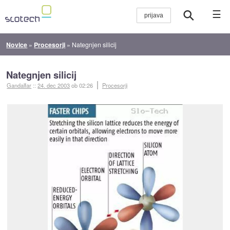
☰
Novice
»
Procesorji
»
Nategnjen silicij
Nategnjen silicij
Gandalfar
::
24. dec 2003
ob 02:26
Procesorji