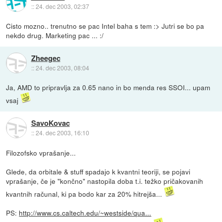
::
24. dec 2003, 02:37
Cisto mozno.. trenutno se pac Intel baha s tem :> Jutri se bo pa
nekdo drug. Marketing pac ... :/
Zheegec
::
24. dec 2003, 08:04
Ja, AMD to pripravlja za 0.65 nano in bo menda res SSOI... upam
vsaj
SavoKovac
::
24. dec 2003, 16:10
Filozofsko vprašanje...
Glede, da orbitale & stuff spadajo k kvantni teoriji, se pojavi
vprašanje, če je "končno" nastopila doba t.i. težko pričakovanih
kvantnih računal, ki pa bodo kar za 20% hitrejša...
PS:
http://www.cs.caltech.edu/~westside/qua...