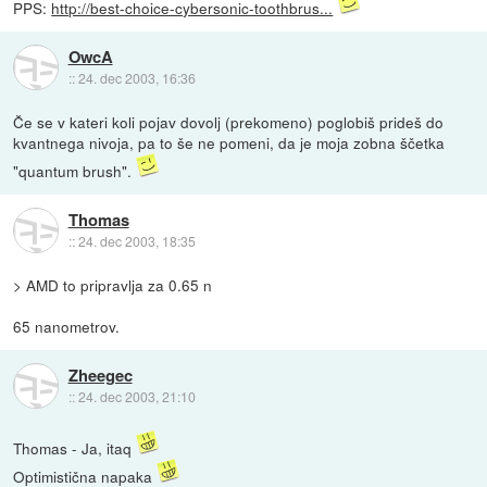
PPS:
http://best-choice-cybersonic-toothbrus...
OwcA
::
24. dec 2003, 16:36
Če se v kateri koli pojav dovolj (prekomeno) poglobiš prideš do
kvantnega nivoja, pa to še ne pomeni, da je moja zobna ščetka
"quantum brush".
Thomas
::
24. dec 2003, 18:35
> AMD to pripravlja za 0.65 n
65 nanometrov.
Zheegec
::
24. dec 2003, 21:10
Thomas - Ja, itaq
Optimistična napaka