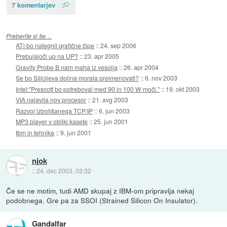
7 komentarjev
Preberite si še…
ATi bo nategnil grafične čipe
::
24. sep 2006
Prebujajoči up na UP?
::
23. apr 2005
Gravity Probe B nam maha iz vesolja
::
26. apr 2004
Se bo Silicijeva dolina morala preimenovati?
::
6. nov 2003
Intel:"Prescott bo potreboval med 90 in 100 W moči."
::
19. okt 2003
VIA najavila nov procesor
::
21. avg 2003
Razvoj izboljšanega TCP/IP
::
6. jun 2003
MP3 player v obliki kasete
::
25. jun 2001
Ibm in tehnika
::
9. jun 2001
njok
::
24. dec 2003, 02:32
Če se ne motim, tudi AMD skupaj z IBM-om pripravlja nekaj
podobnega. Gre pa za SSOI (Strained Silicon On Insulator).
Gandalfar