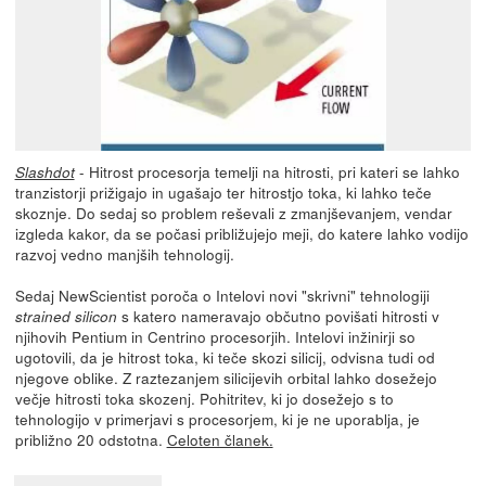
- Hitrost procesorja temelji na hitrosti, pri kateri se lahko
Slashdot
tranzistorji prižigajo in ugašajo ter hitrostjo toka, ki lahko teče
skoznje. Do sedaj so problem reševali z zmanjševanjem, vendar
izgleda kakor, da se počasi približujejo meji, do katere lahko vodijo
razvoj vedno manjših tehnologij.
Sedaj NewScientist poroča o Intelovi novi "skrivni" tehnologiji
s katero nameravajo občutno povišati hitrosti v
strained silicon
njihovih Pentium in Centrino procesorjih. Intelovi inžinirji so
ugotovili, da je hitrost toka, ki teče skozi silicij, odvisna tudi od
njegove oblike. Z raztezanjem silicijevih orbital lahko dosežejo
večje hitrosti toka skozenj. Pohitritev, ki jo dosežejo s to
tehnologijo v primerjavi s procesorjem, ki je ne uporablja, je
približno 20 odstotna.
Celoten članek.