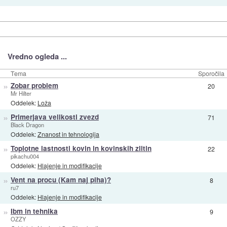
Vredno ogleda ...
Tema
Sporočila
»
Zobar problem
20
Mr Hilter
Oddelek:
Loža
»
Primerjava velikosti zvezd
71
Black Dragon
Oddelek:
Znanost in tehnologija
»
Toplotne lastnosti kovin in kovinskih zlitin
22
pikachu004
Oddelek:
Hlajenje in modifikacije
»
Vent na procu (Kam naj piha)?
8
ru7
Oddelek:
Hlajenje in modifikacije
»
Ibm in tehnika
9
OZZY