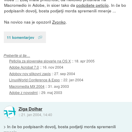
Macromedio in Adobe, in sicer tako da
podpišete peticijo
. In če bo
podpisanih dovolj, bosta podjetji morda spremenili mnenje ...
Na novico nas je opozoril
Zvonko
.
11 komentarjev
Preberite si še…
Peticija za slovenske slovarje na OS X
::
18. apr 2005
Adobe Acrobat 7.0
::
16. nov 2004
Adobov nov slikovni zapis
::
27. sep 2004
LinuxWorld Conference & Expo
::
22. jan 2004
Macromedia MX 2004
::
31. avg 2003
Adobe z novostmi
::
29. maj 2003
Ziga Dolhar
::
21. jan 2004, 14:40
> In če bo podpisanih dovolj, bosta podjetji morda spremenili