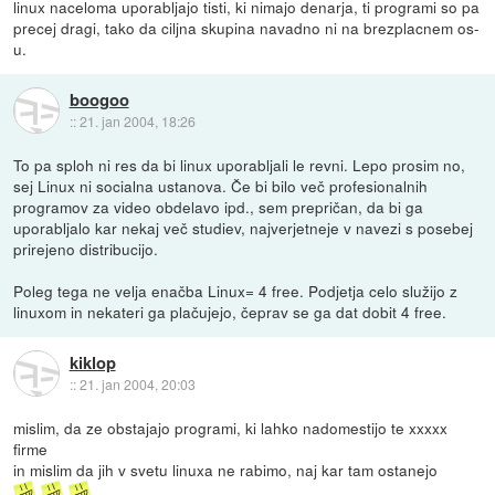
linux naceloma uporabljajo tisti, ki nimajo denarja, ti programi so pa
precej dragi, tako da ciljna skupina navadno ni na brezplacnem os-
u.
boogoo
::
21. jan 2004, 18:26
To pa sploh ni res da bi linux uporabljali le revni. Lepo prosim no,
sej Linux ni socialna ustanova. Če bi bilo več profesionalnih
programov za video obdelavo ipd., sem prepričan, da bi ga
uporabljalo kar nekaj več studiev, najverjetneje v navezi s posebej
prirejeno distribucijo.
Poleg tega ne velja enačba Linux= 4 free. Podjetja celo služijo z
linuxom in nekateri ga plačujejo, čeprav se ga dat dobit 4 free.
kiklop
::
21. jan 2004, 20:03
mislim, da ze obstajajo programi, ki lahko nadomestijo te xxxxx
firme
in mislim da jih v svetu linuxa ne rabimo, naj kar tam ostanejo