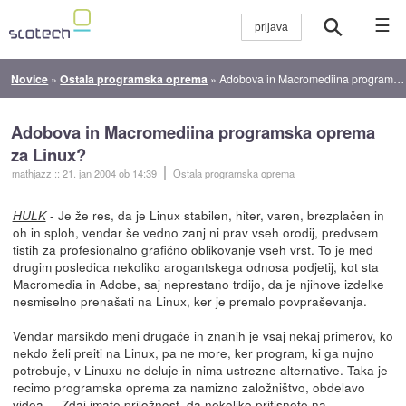
☰
Novice
»
Ostala programska oprema
»
Adobova in Macromediina programska oprema za Linux?
Adobova in Macromediina programska oprema
za Linux?
mathjazz
::
21. jan 2004
ob 14:39
Ostala programska oprema
- Je že res, da je Linux stabilen, hiter, varen, brezplačen in
HULK
oh in sploh, vendar še vedno zanj ni prav vseh orodij, predvsem
tistih za profesionalno grafično oblikovanje vseh vrst. To je med
drugim posledica nekoliko arogantskega odnosa podjetij, kot sta
Macromedia in Adobe, saj neprestano trdijo, da je njihove izdelke
nesmiselno prenašati na Linux, ker je premalo povpraševanja.
Vendar marsikdo meni drugače in znanih je vsaj nekaj primerov, ko
nekdo želi preiti na Linux, pa ne more, ker program, ki ga nujno
potrebuje, v Linuxu ne deluje in nima ustrezne alternative. Taka je
recimo programska oprema za namizno založništvo, obdelavo
videa ... Zdaj imate priložnost, da nekoliko pritisnete na