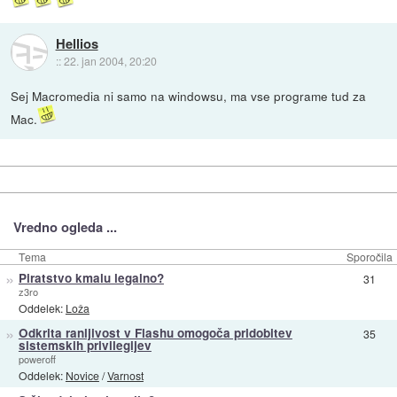
Hellios
::
22. jan 2004, 20:20
Sej Macromedia ni samo na windowsu, ma vse programe tud za
Mac.
Vredno ogleda ...
Tema
Sporočila
»
Piratstvo kmalu legalno?
31
z3ro
Oddelek:
Loža
»
Odkrita ranljivost v Flashu omogoča pridobitev
35
sistemskih privilegijev
poweroff
Oddelek:
Novice
/
Varnost