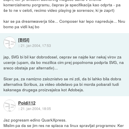
komercialnemu porgramu, čeprav je specifikacija kao odprta - pa
še to ne v celoti, recimo video playing je sorensov, ki je zaprt)
kar se pa dreamwaverja tiče... Composer kar lepo napreduje... Nvu
bomo pa vidli kaj bo
[BISI]
::
21. jan 2004, 17:53
jap, SVG bi bil kar dobrodosel, ceprav se najde kar nekaj virov za
ucenje (upam, da bo mozillca cim prej popolnoma podprla SVG, na
sreco obstaja par alternativ)...
Sicer pa, za namizno zaloznistvo se mi zdi, da bi lahko bila dobra
alternativa Scribus, za video obdelavo pa bi morda pobarali tudi
kaksnega drugega proizvajalca kot Adobeja.
Poldi112
::
21. jan 2004, 18:05
Jaz pogresam edino QuarkXpress.
Mislim pa da se jim res ne splaca na linux spravljat programov. Ker