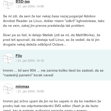
BSD-jas
::
21. jan 2004, 14:58
Se mi zdi, da sem že kar nekaj časa nazaj poganjal Adobov
Acrobat Reader za Linux, dokler nisem "odkril" kghostviewa, tako
da ne vem, zakaj jim prenos predstavlja tak problem.
Sicer pa so tisti, ki delajo Matlab (zdi se mi, da MathWorks), že
pred leti spoznali, da obstaja tudi Linux, so že vedeli, da bi jim
drugače nekaj deleža odščipnil Octave...
Filo
::
21. jan 2004, 16:18
hmmm ... bil sem 904 ... me zanima koliko tisoč bo zadosti, da se
"naslednji pametni" korak naredi
minmax
::
21. jan 2004, 16:59
hmmm jaz srčno upam da jim ne bo uspelo in da bo medtem že
prodru kak res odprtostandardni SVG editor (flash je de-facto
zaprt, ker je smiseln authoring mogoče samo v enemu