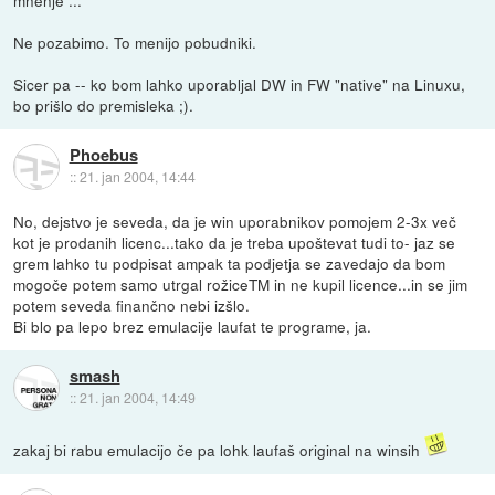
mnenje ...
Ne pozabimo. To menijo pobudniki.
Sicer pa -- ko bom lahko uporabljal DW in FW "native" na Linuxu,
bo prišlo do premisleka ;).
Phoebus
::
21. jan 2004, 14:44
No, dejstvo je seveda, da je win uporabnikov pomojem 2-3x več
kot je prodanih licenc...tako da je treba upoštevat tudi to- jaz se
grem lahko tu podpisat ampak ta podjetja se zavedajo da bom
mogoče potem samo utrgal rožiceTM in ne kupil licence...in se jim
potem seveda finančno nebi izšlo.
Bi blo pa lepo brez emulacije laufat te programe, ja.
smash
::
21. jan 2004, 14:49
zakaj bi rabu emulacijo če pa lohk laufaš original na winsih