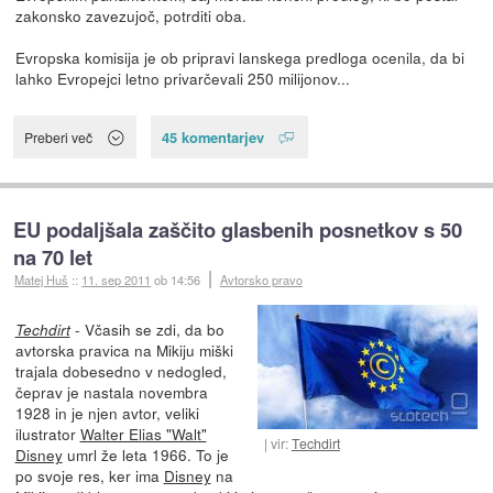
zakonsko zavezujoč, potrditi oba.
Evropska komisija je ob pripravi lanskega predloga ocenila, da bi
lahko Evropejci letno privarčevali 250 milijonov...
45 komentarjev
Preberi več
EU podaljšala zaščito glasbenih posnetkov s 50
na 70 let
Matej Huš
::
11. sep 2011
ob 14:56
Avtorsko pravo
- Včasih se zdi, da bo
Techdirt
avtorska pravica na Mikiju miški
trajala dobesedno v nedogled,
čeprav je nastala novembra
1928 in je njen avtor, veliki
ilustrator
Walter Elias "Walt"
vir:
Techdirt
Disney
umrl že leta 1966. To je
po svoje res, ker ima
Disney
na