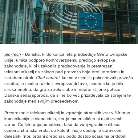
- Danska, ki do konca leta predseduje Svetu Evropske
Slo-Tech
unije, umika podporo kontroverznemu predlogo evropske
zakonodaje, ki bi uzakonila pregledovanje in prestrezanj
telekomunikacij na zalogo pod pretvezo boja proti terorizmu in
zlorabam otrok.
, kot so v medijih poimenovali grozečo
Chat control
uredbo, je močno razdelil evropske države, medtem ko je bila
stroka enotna, da gre za zelo slabo in nepremišljeno potezo.
Danska sedaj sporoča
, da si ne bo več prizadevala za sprejem te
zakonodaje med svojim predsedstvom.
Prestrezanje telekomunikacij in vgradnja stranskih vrat v šifrirano
komunikacijo je slaba ideja, ker je matematično ni moč izvesti
varno. Če šifriranje pohabimo, tako da vanj vgradimo šibkost
oziroma stranska vrata, do katerih imajo dostop le upravičeni
deležniki (npr. organi pregona), bodo dostop sčasoma pridobili