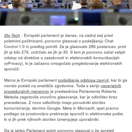
- Evropski parlament je danes, na zadnji seji pred
Slo-Tech
poletnimi počitnicami, ponovno glasoval o podaljšanju Chat
Control 1.0 in predlog potrdil. Za je glasovalo 286 poslancev, proti
jih je bilo 276, vzdržalo se jih je 30. S tem je ponovno začel veljati
odstop od direktive o zasebnosti in elektronskih komunikacijah
(ePrivacy), ki je začasno omogočalo pregledovanje elektronskih
sporočil.
Marca je Evropski parlament
podaljšanje odstopa zavrnil
, kar bi ga
moralo poslati na smetišče zgodovine. Toda s serijo
neverjetnih
proceduralnih manevrov
je predsednica Parlamenta Roberta
Metsola zagotovila vnovično glasovanje, kar je odločitev brez
precedensa. Z novo odločitvijo imajo ponudniki storitev
komuniciranja, denimo Google, Meta in Microsoft, spet pravno
podlago za prostovoljno prebiranje sporočil in elektronske pošte,
ki si jih prek njihovih storitev izmenjujejo uporabniki.
Da je lahko Parlament sploh ponovno glasoval o že sprejeti