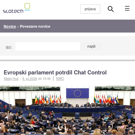
☰
Novice
»
Povezane novice
Išči:
Evropski parlament potrdil Chat Control
Matej Huš
::
9. jul 2026
ob 19:46
NWO