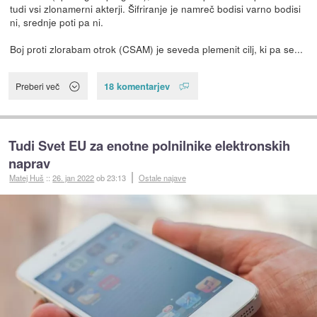
tudi vsi zlonamerni akterji. Šifriranje je namreč bodisi varno bodisi
ni, srednje poti pa ni.
Boj proti zlorabam otrok (CSAM) je seveda plemenit cilj, ki pa se...
18 komentarjev
Preberi več
Tudi Svet EU za enotne polnilnike elektronskih
naprav
Matej Huš
::
26. jan 2022
ob 23:13
Ostale najave