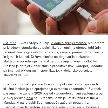
- Svet Evropske unije
je danes sprejel stališče
o enotnem
Slo-Tech
priključnem standardu za polnilnike pametnih telefonov, tabličnih
računalnikov, digitalnih fotoaparatov, slušalk, prenosnih zvočnikov
in igralnih konzol. Države članice so dogovorile o skupnem
stališču, ki opredeljuje mandat za pogajanje o končni odločitvi.
Stališče je sprejel Odbor stalnih predstavnikov (Coreper), dodane
pa ima tudi piktogram in specifikacije, ki dejansko opisujeta
standard USB-C.
S tem se o potrebi po uvedbi enotnih polnilnikov strinjajo vse tri
ključne institucije za sprejemanje evropske zakonodaje. Evropski
parlament
je že leta 2020 pozval k poenotenju
, lani septembra pa
je svoj predlog
dala
še Evropska komisija kot izvršna inštitucija.
Mandat, ki ga je dobil Svet, omogoča začetek pogajanj z
Evropskim parlamentom, saj morata končni predlog, ki bo postal