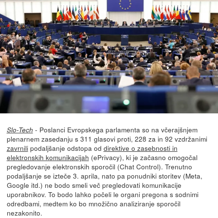
- Poslanci Evropskega parlamenta so na včerajšnjem
Slo-Tech
plenarnem zasedanju s 311 glasovi proti, 228 za in 92 vzdržanimi
zavrnili
podaljšanje odstopa od
direktive o zasebnosti in
elektronskih komunikacijah
(ePrivacy), ki je začasno omogočal
pregledovanje elektronskih sporočil (Chat Control). Trenutno
podaljšanje se izteče 3. aprila, nato pa ponudniki storitev (Meta,
Google itd.) ne bodo smeli več pregledovati komunikacije
uporabnikov. To bodo lahko počeli le organi pregona s sodnimi
odredbami, medtem ko bo množično analiziranje sporočil
nezakonito.