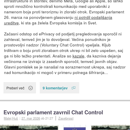
infrastrukture in storitev, denimo Meta, Google ali Apple, so lahko
sproti množično kontrolirali komunikacijo med uporabniki z
namenom boja proti terorizmu in zlorabi otrok. Evropski parlament
26. marca na ponovljenem glasovanju
ni potrdil podaljšanja
ureditve
, ki sta ga želela Evropska komisija in Svet.
Začasni odstop od ePrivacy od podjetij pregledovanja sporočil ni
zahteval, temveč jim je to dovoljeval. Večina ponudnikov je
prostovoljni nadzor (Voluntary Chat Control) vpeljala. Kljub
trditvam o boju proti zlorabam otrok ukrep ni bil zelo uspešen, saj
ga ni bilo težko pretentati. Analize so
kazale
, da kazniva dejanja
večinoma ne izvirajo iz zasebnih sporočil, temveč javnih objav.
Glavni pomislek se je nanašal na sorazmernost ukrepa, saj nadzor
nad komunikacijo ni mogoč v primeru polnega šifriranja...
9 komentarjev
Preberi več
Evropski parlament zavrnil Chat Control
Matej Huš
::
27. mar 2026
ob 21:27
Zasebnost