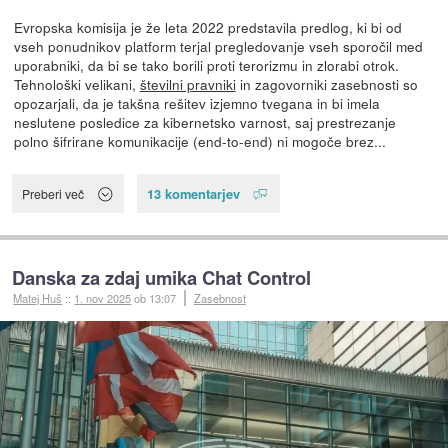
Evropska komisija je že leta 2022 predstavila predlog, ki bi od
vseh ponudnikov platform terjal pregledovanje vseh sporočil med
uporabniki, da bi se tako borili proti terorizmu in zlorabi otrok.
Tehnološki velikani,
številni pravniki
in zagovorniki zasebnosti so
opozarjali, da je takšna rešitev izjemno tvegana in bi imela
neslutene posledice za kibernetsko varnost, saj prestrezanje
polno šifrirane komunikacije (end-to-end) ni mogoče brez...
13 komentarjev
Preberi več
Danska za zdaj umika Chat Control
Matej Huš
::
1. nov 2025
ob 13:07
Zasebnost