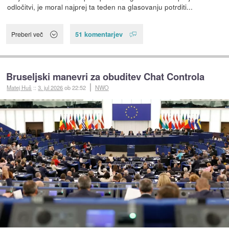
odločitvi, je moral najprej ta teden na glasovanju potrditi...
51 komentarjev
Preberi več
Bruseljski manevri za obuditev Chat Controla
Matej Huš
::
3. jul 2026
ob 22:52
NWO