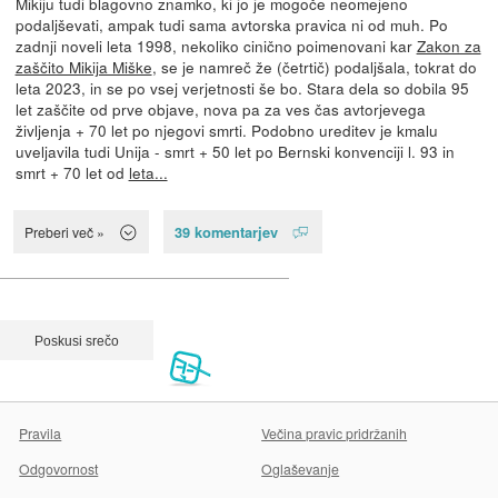
Mikiju tudi blagovno znamko, ki jo je mogoče neomejeno
podaljševati, ampak tudi sama avtorska pravica ni od muh. Po
zadnji noveli leta 1998, nekoliko cinično poimenovani kar
Zakon za
zaščito Mikija Miške
, se je namreč že (četrtič) podaljšala, tokrat do
leta 2023, in se po vsej verjetnosti še bo. Stara dela so dobila 95
let zaščite od prve objave, nova pa za ves čas avtorjevega
življenja + 70 let po njegovi smrti. Podobno ureditev je kmalu
uveljavila tudi Unija - smrt + 50 let po Bernski konvenciji l. 93 in
smrt + 70 let od
leta...
39 komentarjev
Preberi več »
Pravila
Večina pravic pridržanih
Odgovornost
Oglaševanje