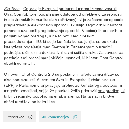
-
Čeprav je Evropski parlament marca izrecno zavrnil
Slo-Tech
Chat Control
, torej podaljšanje odstopa od direktive o zasebnosti
in elektronskih komunikacijah (ePrivacy), ki je začasno omogočalo
pregledovanje elektronskih sporočil, skušajo zagovorniki nadzora
ponovno uzakoniti pregledovanje sporočil. V običajnih primerih to
pomeni konec predloga, a ne to pot. Med ciprskim
predsedovanjem EU, ki se je končalo konec junija, so potekala
intenzivna pogajanja med Svetom in Parlamentom o ureditvi
področja, s čimer na deklarativni ravni ščitijo otroke. Za zaveso pa
potekajo tudi
precej manj običajni manevri
, ki bi stari Chat Control
obudili od mrtvih.
O novem Chat Controlu 2.0 se poslanci in predstavniki držav še
niso sporazumeli. A medtem Svet in Evropska ljudska stranka
(EPP) v Parlamentu pripravljajo protiudar. Ker starega odstopa ni
mogoče podaljšati, saj je že potekel, želijo pripraviti
nov predlog, ki
bi bil vsebinsko popolnoma enak staremu
. Na ta način bi Svet
obšel ureditev, po kateri ima...
40 komentarjev
Preberi več