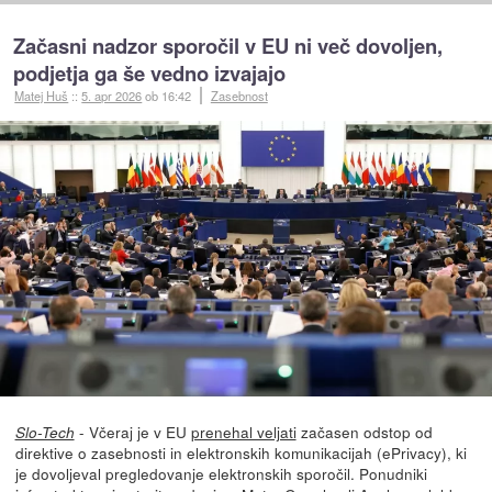
Začasni nadzor sporočil v EU ni več dovoljen,
podjetja ga še vedno izvajajo
Matej Huš
::
5. apr 2026
ob 16:42
Zasebnost
- Včeraj je v EU
prenehal veljati
začasen odstop od
Slo-Tech
direktive o zasebnosti in elektronskih komunikacijah (ePrivacy), ki
je dovoljeval pregledovanje elektronskih sporočil. Ponudniki