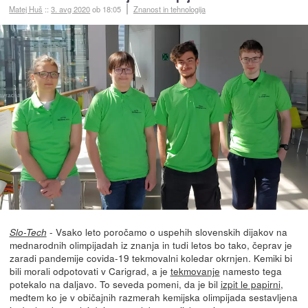
Matej Huš
::
3. avg 2020
ob 18:05
Znanost in tehnologija
- Vsako leto poročamo o uspehih slovenskih dijakov na
Slo-Tech
mednarodnih olimpijadah iz znanja in tudi letos bo tako, čeprav je
zaradi pandemije covida-19 tekmovalni koledar okrnjen. Kemiki bi
bili morali odpotovati v Carigrad, a je
tekmovanje
namesto tega
potekalo na daljavo. To seveda pomeni, da je bil
izpit le papirni
,
medtem ko je v običajnih razmerah kemijska olimpijada sestavljena