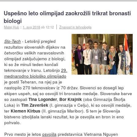
Uspešno leto olimpijad zaokrožili trikrat bronasti
biologi
Matej Huš
::
1. avg 2018
ob 12:12
Znanost in tehnologija
- Letošnji pregled
Slo-Tech
rezultatov slovenskih dijakov na
četvorčku velikih naravoslovnih
olimpijad zaključujemo z biologi,
ki so že minuli teden končali
tekmovanje v Iranu. Letošnjo
29.
mednarodno biološko olimpijado
je gostil Teheran, na njej pa je
nastopilo 270 tekmovalcev iz 70 držav. Slovenci so dosegli lep
ekipen uspeh, saj so osvojili tri bronaste medalje. Slovenske barve
so zastopali
,
(oba Gimnazija Škofja
Tina Logonder
Bor Krajnik
Loka) in
(I. gimnazija v Celju), ki so osvojili medalje,
Tim Zaveršek
ter
(II. gimnazija Maribor). S tem je Slovenija
Klemen Kirbus
bistveno izboljšala lanski rezultat, ko je osvojila en bron in eno
pohvalo.
Prvo mesto je letos
osvojila
predstavnica Vietnama Nguyen