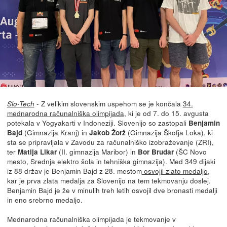
- Z velikim slovenskim uspehom se je končala
34.
Slo-Tech
mednarodna računalniška olimpijada
, ki je od 7. do 15. avgusta
potekala v Yogyakarti v Indoneziji. Slovenijo so zastopali
Benjamin
(Gimnazija Kranj) in
(Gimnazija Škofja Loka), ki
Bajd
Jakob Žorž
sta se pripravljala v Zavodu za računalniško izobraževanje (ZRI),
ter
(II. gimnazija Maribor) in
(ŠC Novo
Matija Likar
Bor Brudar
mesto, Srednja elektro šola in tehniška gimnazija). Med 349 dijaki
iz 88 držav je Benjamin Bajd z 28. mestom
osvojil zlato medaljo
,
kar je prva zlata medalja za Slovenijo na tem tekmovanju doslej.
Benjamin Bajd je že v minulih treh letih osvojil dve bronasti medalji
in eno srebrno medaljo.
Mednarodna računalniška olimpijada je tekmovanje v