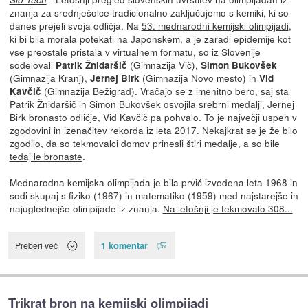
znanja za srednješolce tradicionalno zaključujemo s kemiki, ki so
danes prejeli svoja odličja. Na
53. mednarodni kemijski olimpijadi
,
ki bi bila morala potekati na Japonskem, a je zaradi epidemije kot
vse preostale pristala v virtualnem formatu, so iz Slovenije
sodelovali
(Gimnazija Vič),
Patrik Žnidaršič
Simon Bukovšek
(Gimnazija Kranj),
(Gimnazija Novo mesto) in
Jernej Birk
Vid
(Gimnazija Bežigrad). Vračajo se z imenitno bero, saj sta
Kavčič
Patrik Žnidaršič in Simon Bukovšek osvojila srebrni medalji, Jernej
Birk bronasto odličje, Vid Kavčič pa pohvalo. To je največji uspeh v
zgodovini in
izenačitev rekorda iz leta 2017
. Nekajkrat se je že bilo
zgodilo, da so tekmovalci domov prinesli štiri medalje,
a so bile
tedaj le bronaste
.
Mednarodna kemijska olimpijada je bila prvič izvedena leta 1968 in
sodi skupaj s fiziko (1967) in matematiko (1959) med najstarejše in
najuglednejše olimpijade iz znanja.
Na letošnji je tekmovalo 308...
1 komentar
Preberi več
Trikrat bron na kemijski olimpijadi