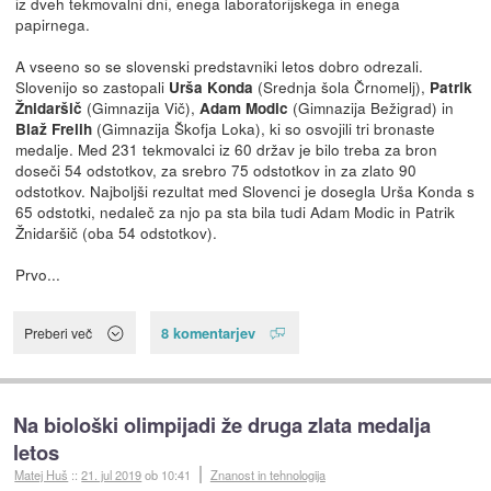
iz dveh tekmovalni dni, enega laboratorijskega in enega
papirnega.
A vseeno so se slovenski predstavniki letos dobro odrezali.
Slovenijo so zastopali
(Srednja šola Črnomelj),
Urša Konda
Patrik
(Gimnazija Vič),
(Gimnazija Bežigrad) in
Žnidaršič
Adam Modic
(Gimnazija Škofja Loka), ki so osvojili tri bronaste
Blaž Frelih
medalje. Med 231 tekmovalci iz 60 držav je bilo treba za bron
doseči 54 odstotkov, za srebro 75 odstotkov in za zlato 90
odstotkov. Najboljši rezultat med Slovenci je dosegla Urša Konda s
65 odstotki, nedaleč za njo pa sta bila tudi Adam Modic in Patrik
Žnidaršič (oba 54 odstotkov).
Prvo...
8 komentarjev
Preberi več
Na biološki olimpijadi že druga zlata medalja
letos
Matej Huš
::
21. jul 2019
ob 10:41
Znanost in tehnologija