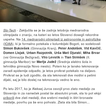
- Zaključila se je še zadnja letošnja mednarodna
Slo-Tech
olimpijada v znanju, na kateri so letos Slovenci dosegli rekordne
uspehe. Na
14. mednarodni olimpijadi iz astronomije in astrofizike
(IOAA)
, ki je formalno potekala v kolumbijski Bogoti, so sodelovali
(Gimnazija Kranj),
,
,
Simon Bukovšek
Peter Andolšek
Vid Kavčič
,
,
,
Domen Lisjak
Urban Razpotnik
Urša Mati Djuraki
Miha Brvar
(vsi Gimnazija Bežigrad),
in
(II.
Vito Levstik
Tian Strmšek
gimnazija Maribor) ter
(Srednja elektro šola in
Marija Judež
tehniška gimnazija Novo mesto). Potem ko je lansko tekmovanje
zaradi epidemije odpadlo, je letos prvikrat potekalo na daljavo.
Prvikrat se je tudi zgodilo, da sta tekmovali dve moštvi s petimi
dijaki, saj je bilo doslej na tekmovanju vedno le eno.
Po letu 2017, ko je Aleksej Jurca osvojil prvo zlato medaljo za
Slovenijo in za nameček postal še absolutni prvak, sta to pot ekipi
priborili
dve zlati medalji, dve srebrni medalji in štiri bronaste
medalje, povrhu pa še eno pohvalo. Zlata sta bila Simon...