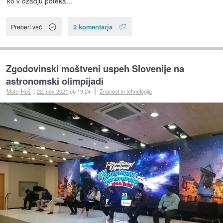
ko v ozadju poteka...
2 komentarja
Preberi več
Zgodovinski moštveni uspeh Slovenije na
astronomski olimpijadi
Matej Huš
::
22. nov 2021
ob 19:24
Znanost in tehnologija