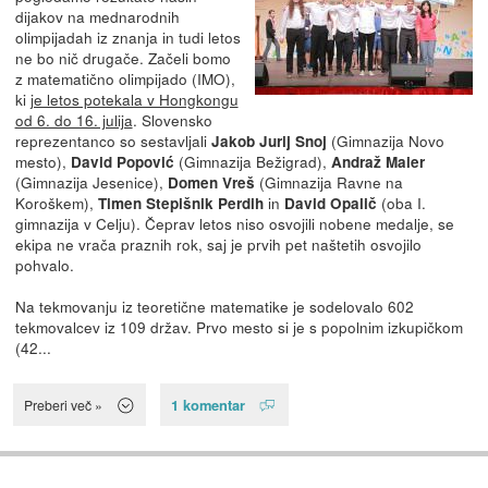
dijakov na mednarodnih
olimpijadah iz znanja in tudi letos
ne bo nič drugače. Začeli bomo
z matematično olimpijado (IMO),
ki
je letos potekala v Hongkongu
od 6. do 16. julija
. Slovensko
reprezentanco so sestavljali
(Gimnazija Novo
Jakob Jurij Snoj
mesto),
(Gimnazija Bežigrad),
David Popović
Andraž Maier
(Gimnazija Jesenice),
(Gimnazija Ravne na
Domen Vreš
Koroškem),
in
(oba I.
Timen Stepišnik Perdih
David Opalič
gimnazija v Celju). Čeprav letos niso osvojili nobene medalje, se
ekipa ne vrača praznih rok, saj je prvih pet naštetih osvojilo
pohvalo.
Na tekmovanju iz teoretične matematike je sodelovalo 602
tekmovalcev iz 109 držav. Prvo mesto si je s popolnim izkupičkom
(42...
1 komentar
Preberi več »