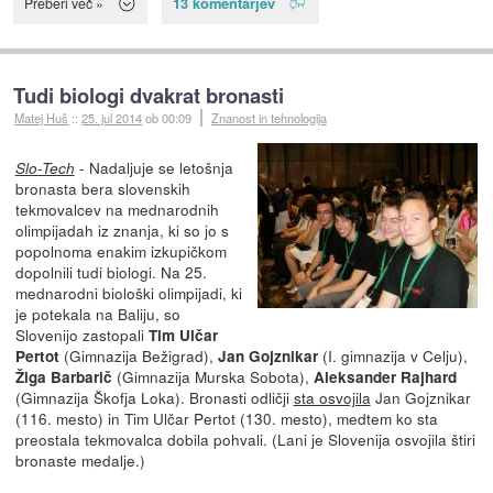
13 komentarjev
Preberi več »
Tudi biologi dvakrat bronasti
Matej Huš
::
25. jul 2014
ob 00:09
Znanost in tehnologija
- Nadaljuje se letošnja
Slo-Tech
bronasta bera slovenskih
tekmovalcev na mednarodnih
olimpijadah iz znanja, ki so jo s
popolnoma enakim izkupičkom
dopolnili tudi biologi. Na 25.
mednarodni biološki olimpijadi, ki
je potekala na Baliju, so
Slovenijo zastopali
Tim Ulčar
(Gimnazija Bežigrad),
(I. gimnazija v Celju),
Pertot
Jan Gojznikar
(Gimnazija Murska Sobota),
Žiga Barbarič
Aleksander Rajhard
(Gimnazija Škofja Loka). Bronasti odličji
sta osvojila
Jan Gojznikar
(116. mesto) in Tim Ulčar Pertot (130. mesto), medtem ko sta
preostala tekmovalca dobila pohvali. (Lani je Slovenija osvojila štiri
bronaste medalje.)