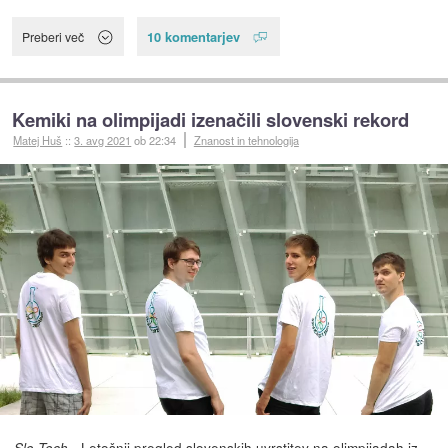
10 komentarjev
Preberi več
Kemiki na olimpijadi izenačili slovenski rekord
Matej Huš
::
3. avg 2021
ob 22:34
Znanost in tehnologija
- Letošnji pregled slovenskih uvrstitev na olimpijadah iz
Slo-Tech