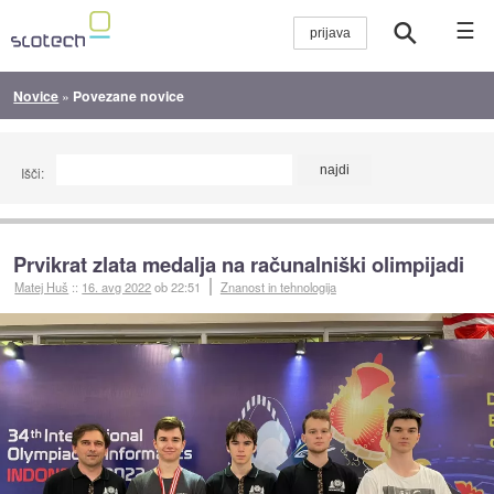
☰
Novice
»
Povezane novice
Išči:
Prvikrat zlata medalja na računalniški olimpijadi
Matej Huš
::
16. avg 2022
ob 22:51
Znanost in tehnologija