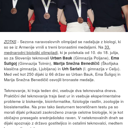
- Sezona naravoslovnih olimpijad se nadaljuje z biologi, ki
ZOTKS
so se iz Armenije vrnili s tremi bronastimi medaljami. Na
33.
mednarodni biološki olimpijadi
, ki je potekala od 10. do 18. julija,
so za Slovenijo tekmovali
(Gimnazija Poljane),
Urban Bauk
Ema
(Gimnazija Tolmin),
(Škofijska
Šuligoj
Marija Snežna Benedičič
klasična gimnazija, Ljubljana) in
(I. gimnazija v Celju).
Urh Šarlah
Med več kot 250 dijaki iz 66 držav so Urban Bauk, Ema Šuligoj in
Marija Snežna Benedičič osvojili bronaste medalje.
Tekmovanje, ki traja teden dni, vsebuje dva tekmovalna dneva.
Praktični del tekmovanja traja šest ur in vsebuje eksperimentalne
probleme iz biokemije, bioinformatike, fiziologije rastlin, zoologije in
biosistematike. Na prav tako šesturnem teoretičnem testu pa so
morali dijaki prikazati zaokroženo znanje celotne biologije, ki je kot
običajno presegalo srednješolsko raven. V netekmovalnih dneh se
dijaki spoznajo z državo gostiteljico in ostalimi tekmovalci, medtem