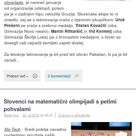
olimpijado
, je namreč januarja
od organizacije odstopil, potem
pa je v zadnjem hipu vskočila Gruzija. Slovenske ekipe to ni
zmedlo, saj se s tekmovanja vrača z izjemnim izkupičkom.
Uroš
se vrača s srebrno medaljo,
(oba
Prešern
Tristan Kovačič
Gimnazija Novo mesto),
in
(oba
Martin Rihtaršič
Vid Kermelj
Gimnazija Škofja Loka) pa z bronastimi medaljami, s čimer so
dosegli naš največji kemijski uspeh doslej.
Za letošnje tekmovanje je bil pred leti izbran Pakistan, ki pa je bil
zaradi...
3 komentarji
Preberi več »
Slovenci na matematični olimpijadi s petimi
pohvalami
Matej Huš
::
22. jul 2016
ob 08:02
Znanost in tehnologija
- Sredi poletja navadno
Slo-Tech
pogledamo rezultate naših