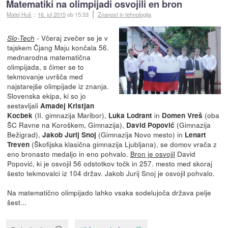
Matematiki na olimpijadi osvojili en bron
Matej Huš
::
16. jul 2015
ob 15:33
Znanost in tehnologija
- Včeraj zvečer se je v
Slo-Tech
tajskem Čjang Maju končala 56.
mednarodna matematična
olimpijada, s čimer se to
tekmovanje uvršča med
najstarejše olimpijade iz znanja.
Slovenska ekipa, ki so jo
sestavljali
Amadej Kristjan
(II. gimnazija Maribor),
in
(oba
Kocbek
Luka Lodrant
Domen Vreš
ŠC Ravne na Koroškem, Gimnazija),
(Gimnazija
David Popović
Bežigrad),
(Gimnazija Novo mesto) in
Jakob Jurij Snoj
Lenart
(Škofijska klasična gimnazija Ljubljana), se domov vrača z
Treven
eno bronasto medaljo in eno pohvalo.
Bron je osvojil
David
Popović, ki je osvojil 56 odstotkov točk in 257. mesto med skoraj
šesto tekmovalci iz 104 držav. Jakob Jurij Snoj je osvojil pohvalo.
Na matematično olimpijado lahko vsaka sodelujoča država pelje
šest...