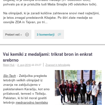
pohvalo pa si je prislužila tudi Maša Smajila (45 odstotkov točk).
Na olimpijadi, ki je zaradi količine zahtevane snovi med najtežjimi,
je letos zmagal predstavnik Kitajske. Po štiri zlate medalje so
osvojile ZDA in Tajvan, po tri...
3 komentarji
Preberi več »
Vsi kemiki z medaljami: trikrat bron in enkrat
srebrno
Matej Huš
::
2. avg 2016
ob 23:27
Znanost in tehnologija
- Zaključka pregleda
Slo-Tech
letošnjih velikih olimpijad iz
znanja ne zaključujemo v
pakistanskem Karačiju, kot smo
pričakovali, temveč v Tbilisiju.
Pakistan, ki bi bil moral gostiti
letošnjo
mednarodno kemijsko