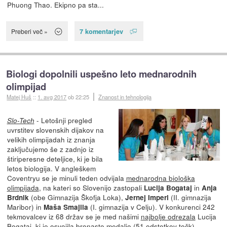
Phuong Thao. Ekipno pa sta...
7 komentarjev
Preberi več »
Biologi dopolnili uspešno leto mednarodnih
olimpijad
Matej Huš
::
1. avg 2017
ob 22:25
Znanost in tehnologija
- Letošnji pregled
Slo-Tech
uvrstitev slovenskih dijakov na
velikih olimpijadah iz znanja
zaključujemo še z zadnjo iz
štiriperesne deteljice, ki je bila
letos biologija. V angleškem
Coventryu se je minuli teden odvijala
mednarodna biološka
olimpijada
, na kateri so Slovenijo zastopali
in
Lucija Bogataj
Anja
(obe Gimnazija Škofja Loka),
(II. gimnazija
Brdnik
Jernej Imperl
Maribor) in
(I. gimnazija v Celju). V konkurenci 242
Maša Smajila
tekmovalcev iz 68 držav se je med našimi
najbolje odrezala
Lucija
Bogataj, ki je osvojila bronasto medaljo (51 odstotkov točk),