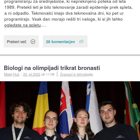
programiranju za srednješolce, ki neprekinjeno poteka od leta
1989. Pretekli leti je bilo tekmovanje zaradi epidemije prek spleta,
a ni odpadlo. Tekmovalci imajo dva tekmovalna dni, ko pet ur
programirajo. Vsak dan morajo rešiti tri naloge, ki si jih lahko
ogledate na spletu
....
28 komentarjev
Preberi več
Biologi na olimpijadi trikrat bronasti
Matej Huš
::
20. jul 2022
ob 11:08
Znanost in tehnologija