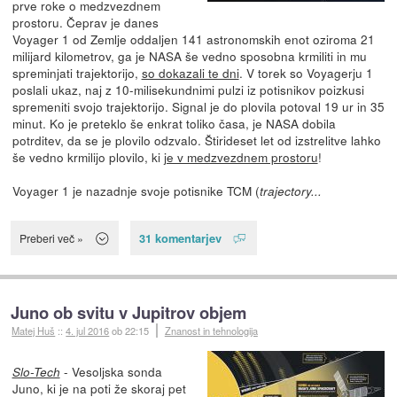
prve roke o medzvezdnem
prostoru. Čeprav je danes
Voyager 1 od Zemlje oddaljen 141 astronomskih enot oziroma 21
milijard kilometrov, ga je NASA še vedno sposobna krmiliti in mu
spreminjati trajektorijo,
so dokazali te dni
. V torek so Voyagerju 1
poslali ukaz, naj z 10-milisekundnimi pulzi iz potisnikov poizkusi
spremeniti svojo trajektorijo. Signal je do plovila potoval 19 ur in 35
minut. Ko je preteklo še enkrat toliko časa, je NASA dobila
potrditev, da se je plovilo odzvalo. Štirideset let od izstrelitve lahko
še vedno krmilijo plovilo, ki
je v medzvezdnem prostoru
!
Voyager 1 je nazadnje svoje potisnike TCM (
trajectory...
31 komentarjev
Preberi več »
Juno ob svitu v Jupitrov objem
Matej Huš
::
4. jul 2016
ob 22:15
Znanost in tehnologija
- Vesoljska sonda
Slo-Tech
Juno, ki je na poti že skoraj pet