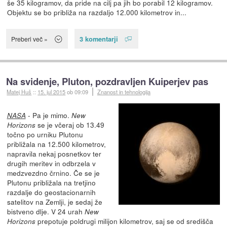
še 35 kilogramov, da pride na cilj pa jih bo porabil 12 kilogramov.
Objektu se bo približa na razdaljo 12.000 kilometrov in...
3 komentarji
Preberi več »
Na svidenje, Pluton, pozdravljen Kuiperjev pas
Matej Huš
::
15. jul 2015
ob 09:09
Znanost in tehnologija
- Pa je mimo.
NASA
New
se je včeraj ob 13.49
Horizons
točno po urniku Plutonu
približala na 12.500 kilometrov,
napravila nekaj posnetkov ter
drugih meritev in odbrzela v
medzvezdno črnino. Če se je
Plutonu približala na tretjino
razdalje do geostacionarnih
satelitov na Zemlji, je sedaj že
bistveno dlje. V 24 urah
New
prepotuje poldrugi milijon kilometrov, saj se od središča
Horizons