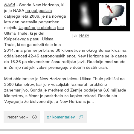
- Sonda New Horizons, ki
NASA
jo je NASA
na pot poslala
daljnega leta 2006
, je na novega
leta dan postavila pomemben
mejnik.
Uspešno je obletela
telo
Ultima Thule
, ki je del
vir:
NASA
Kuiperjevega pasu
. Ultima
Thule, ki so ga odkrili šele leta
2014, ima premer približno 30 kilometrov in okrog Sonca kroži na
oddaljenosti 42-46 astronomskih enot. New Horizons se je danes
ob 16.36 po slovenskem času radijsko javil. Razdaljo med sondo
in Zemljo radijski valovi premagajo v dobrih šestih urah.
Med obletom se je New Horizons telesu Ultima Thule približal na
3500 kilometrov, kar je v vesoljskih razmerah praktično
zanemarljivo. Sonda je medtem od Zemlje oddaljena 6,6 milijarde
kilometrov, s čimer je poskrbela za kopico rekord. Resda sta
Voyagerja že bistveno dlje, a New Horizons je...
27 komentarjev
Preberi več »