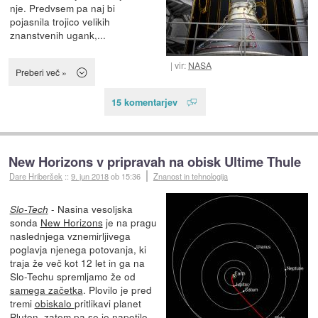
nje. Predvsem pa naj bi
pojasnila trojico velikih
znanstvenih ugank,...
vir:
NASA
Preberi več »
15 komentarjev
New Horizons v pripravah na obisk Ultime Thule
Dare Hriberšek
::
9. jun 2018
ob 15:36
Znanost in tehnologija
- Nasina vesoljska
Slo-Tech
sonda
New Horizons
je na pragu
naslednjega vznemirljivega
poglavja njenega potovanja, ki
traja že več kot 12 let in ga na
Slo-Techu spremljamo že od
samega začetka
. Plovilo je pred
tremi
obiskalo
pritlikavi planet
Pluton, zatem pa se je napotilo