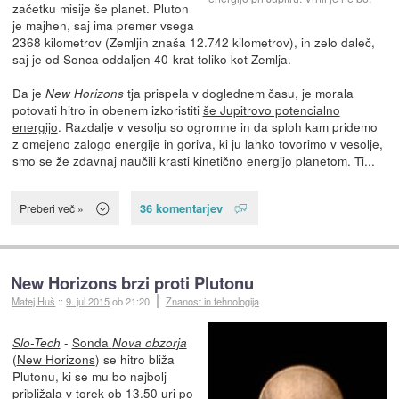
začetku misije še planet. Pluton
je majhen, saj ima premer vsega
2368 kilometrov (Zemljin znaša 12.742 kilometrov), in zelo daleč,
saj je od Sonca oddaljen 40-krat toliko kot Zemlja.
Da je
tja prispela v doglednem času, je morala
New Horizons
potovati hitro in obenem izkoristiti
še Jupitrovo potencialno
energijo
. Razdalje v vesolju so ogromne in da sploh kam pridemo
z omejeno zalogo energije in goriva, ki ju lahko tovorimo v vesolje,
smo se že zdavnaj naučili krasti kinetično energijo planetom. Ti...
36 komentarjev
Preberi več »
New Horizons brzi proti Plutonu
Matej Huš
::
9. jul 2015
ob 21:20
Znanost in tehnologija
-
Sonda
Slo-Tech
Nova obzorja
(
New Horizons
) se hitro bliža
Plutonu, ki se mu bo najbolj
približala v torek ob 13.50 uri po