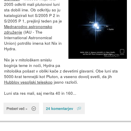
2005 odkriti mali plutonovi luni
sta dobili ime. Ob odkritju so ju
katalogizirali kot S/2005 P 2 in
S/2005 P 1, prejšnji teden pa je
Mednarodno astronomsko
združenje
(IAU - The
International Astronomical
Union) potrdilo imena kot Nix in
Hydra.
Nix je v mitološkem smislu
boginja teme in noči, Hydra pa
mitološka pošast v obliki kače z devetimi glavami. Obe luni sta
5000-krat temnejši kot Pluton, a vseeno dovolj svetli, da jih
Hubblov vesoljski teleskop
jasno razloči.
Luni sta res mali, saj merita 40 in 160...
24 komentarjev
Preberi več »