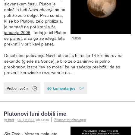
slovenskem času. Pluton je
daleč in tudi
so na
Nova obzorja
poti že zelo dolgo. Prva sonda,
ki se bo Plutonu zelo približala,
je namreč na pot
krenila že
januarja 2006
. Tedaj je bil Pluton
še
planet
, a so ga že istega leta
Pluton
prekrstili
v
pritlikavi planet
.
Desetletno potovanje Novih obzorij s hitrostjo 14 kilometrov na
sekundo (glede na Sonce) je bilo zelo zanimivo in polno
preobratov. Izstrelitev so morali že na začetku preložiti, da so
preverili kerozinske rezervoarje na...
60 komentarjev
Preberi več »
Plutonovi luni dobili ime
gzibret
::
26. jun 2006
ob 14:34
Znanost in tehnologija
- Meseca maja leta
Slo-Tech