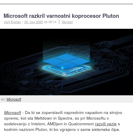
Microsoft razkril varnostni koprocesor Pluton
Jurij Kristan
::
20. nov 2020
ob 06:14
Varnost
vir:
Microsoft
- Da bi se zoperstavili naprednim napadom na strojno
Microsoft
opremo, kot sta Meltdown in Spectre, so pri Microsoftu v
sodelovanju z Intelom, AMDjem in Qualcommom
razvili vezje
s
kodnim nazivom Pluton, ki bo vgrajeno v same sistemske čipe.