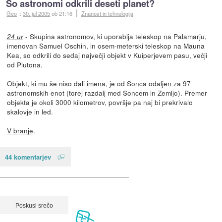
So astronomi odkrili deseti planet?
Geo
::
30. jul 2005
ob 21:16
Znanost in tehnologija
- Skupina astronomov, ki uporablja teleskop na Palamarju,
24 ur
imenovan Samuel Oschin, in osem-meterski teleskop na Mauna
Kea, so odkrili do sedaj največji objekt v Kuiperjevem pasu, večji
od Plutona.
Objekt, ki mu še niso dali imena, je od Sonca odaljen za 97
astronomskih enot (torej razdalj med Soncem in Zemljo). Premer
objekta je okoli 3000 kilometrov, površje pa naj bi prekrivalo
skalovje in led.
V branje
.
44 komentarjev