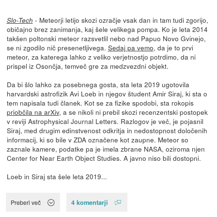
- Meteorji letijo skozi ozračje vsak dan in tam tudi zgorijo,
Slo-Tech
običajno brez zanimanja, kaj šele velikega pompa. Ko je leta 2014
takšen poltonski meteor razsvetlil nebo nad Papuo Novo Gvinejo,
se ni zgodilo nič presenetljivega.
Sedaj pa vemo
, da je to prvi
meteor, za katerega lahko z veliko verjetnostjo potrdimo, da ni
prispel iz Osončja, temveč gre za medzvezdni objekt.
Da bi šlo lahko za posebnega gosta, sta leta 2019 ugotovila
harvardski astrofizik Avi Loeb in njegov študent Amir Siraj, ki sta o
tem napisala tudi članek. Kot se za fizike spodobi, sta rokopis
priobčila na arXiv
, a se nikoli ni prebil skozi recenzentski postopek
v reviji Astrophysical Journal Letters. Razlogov je več, je pojasnil
Siraj, med drugim edinstvenost odkritja in nedostopnost določenih
informacij, ki so bile v ZDA označene kot zaupne. Meteor so
zaznale kamere, podatke pa je imela zbrane NASA, oziroma njen
Center for Near Earth Object Studies. A javno niso bili dostopni.
Loeb in Siraj sta šele leta 2019...
4 komentarji
Preberi več