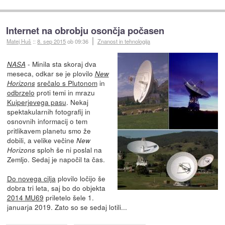
Internet na obrobju osončja počasen
Matej Huš
::
8. sep 2015
ob 09:36
Znanost in tehnologija
- Minila sta skoraj dva
NASA
meseca, odkar se je plovilo
New
srečalo s Plutonom
in
Horizons
odbrzelo
proti temi in mrazu
Kuiperjevega pasu
. Nekaj
spektakularnih fotografij in
osnovnih informacij o tem
pritlikavem planetu smo že
dobili, a velike večine
New
sploh še ni poslal na
Horizons
Zemljo. Sedaj je napočil ta čas.
Do novega cilja
plovilo ločijo še
dobra tri leta, saj bo do objekta
2014 MU69
priletelo šele 1.
januarja 2019. Zato so se sedaj lotili...