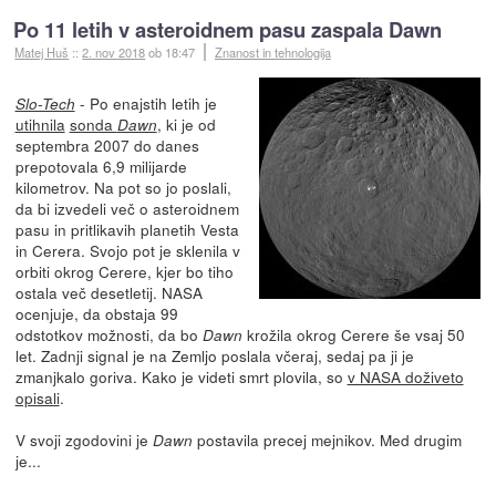
Po 11 letih v asteroidnem pasu zaspala Dawn
Matej Huš
::
2. nov 2018
ob 18:47
Znanost in tehnologija
- Po enajstih letih je
Slo-Tech
utihnila
sonda
, ki je od
Dawn
septembra 2007 do danes
prepotovala 6,9 milijarde
kilometrov. Na pot so jo poslali,
da bi izvedeli več o asteroidnem
pasu in pritlikavih planetih Vesta
in Cerera. Svojo pot je sklenila v
orbiti okrog Cerere, kjer bo tiho
ostala več desetletij. NASA
ocenjuje, da obstaja 99
odstotkov možnosti, da bo
krožila okrog Cerere še vsaj 50
Dawn
let. Zadnji signal je na Zemljo poslala včeraj, sedaj pa ji je
zmanjkalo goriva. Kako je videti smrt plovila, so
v NASA doživeto
opisali
.
V svoji zgodovini je
postavila precej mejnikov. Med drugim
Dawn
je...