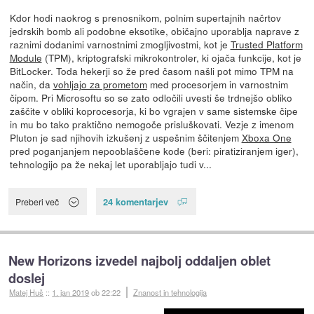
Kdor hodi naokrog s prenosnikom, polnim supertajnih načrtov
jedrskih bomb ali podobne eksotike, običajno uporablja naprave z
raznimi dodanimi varnostnimi zmogljivostmi, kot je
Trusted Platform
Module
(TPM), kriptografski mikrokontroler, ki ojača funkcije, kot je
BitLocker. Toda hekerji so že pred časom našli pot mimo TPM na
način, da
vohljajo za prometom
med procesorjem in varnostnim
čipom. Pri Microsoftu so se zato odločili uvesti še trdnejšo obliko
zaščite v obliki koprocesorja, ki bo vgrajen v same sistemske čipe
in mu bo tako praktično nemogoče prisluškovati. Vezje z imenom
Pluton je sad njihovih izkušenj z uspešnim ščitenjem
Xboxa One
pred poganjanjem nepooblaščene kode (beri: piratiziranjem iger),
tehnologijo pa že nekaj let uporabljajo tudi v...
24 komentarjev
Preberi več
New Horizons izvedel najbolj oddaljen oblet
doslej
Matej Huš
::
1. jan 2019
ob 22:22
Znanost in tehnologija