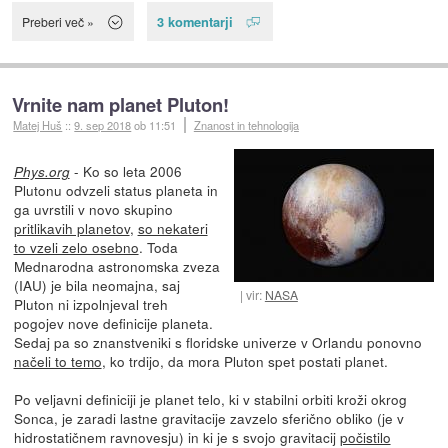
3 komentarji
Preberi več »
Vrnite nam planet Pluton!
Matej Huš
::
9. sep 2018
ob 11:51
Znanost in tehnologija
- Ko so leta 2006
Phys.org
Plutonu odvzeli status planeta in
ga uvrstili v novo skupino
pritlikavih planetov
,
so nekateri
to vzeli zelo osebno
. Toda
Mednarodna astronomska zveza
(IAU) je bila neomajna, saj
vir:
NASA
Pluton ni izpolnjeval treh
pogojev nove definicije planeta.
Sedaj pa so znanstveniki s floridske univerze v Orlandu ponovno
načeli to temo
, ko trdijo, da mora Pluton spet postati planet.
Po veljavni definiciji je planet telo, ki v stabilni orbiti kroži okrog
Sonca, je zaradi lastne gravitacije zavzelo sferično obliko (je v
hidrostatičnem ravnovesju) in ki je s svojo gravitacij
počistilo