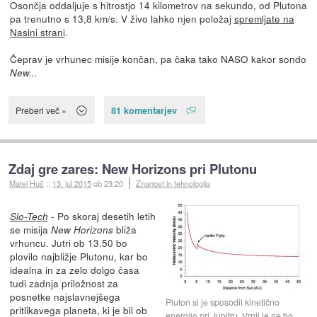
Osončja oddaljuje s hitrostjo 14 kilometrov na sekundo, od Plutona
pa trenutno s 13,8 km/s. V živo lahko njen položaj
spremljate na
Nasini strani
.
Čeprav je vrhunec misije končan, pa čaka tako NASO kakor sondo
New...
81 komentarjev
Preberi več »
Zdaj gre zares: New Horizons pri Plutonu
Matej Huš
::
13. jul 2015
ob 23:20
Znanost in tehnologija
- Po skoraj desetih letih
Slo-Tech
se misija
bliža
New Horizons
vrhuncu. Jutri ob 13.50 bo
plovilo najbližje Plutonu, kar bo
idealna in za zelo dolgo časa
tudi zadnja priložnost za
posnetke najslavnejšega
Pluton si je sposodil kinetično
pritlikavega planeta, ki je bil ob
energijo pri Jupitru. Vrnil je ne bo.