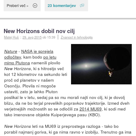
23 komentarjev
Preberi več »
New Horizons dobil nov cilj
Matej Huš
::
29. avg 2015
ob 15:39
Znanost in tehnologija
-
NASA je sprejela
Nature
odločitev
, kam bodo
po letu
mimo Plutona
namenili plovilo
, ki s hitrostjo več
New Horizons
kot 12 kilometrov na sekundo leti
proč od planetov v našem
Osončju. Plovila ni mogoče
ustaviti, zato je lahko Pluton
poslikal le v letu, sedaj pa so mu morali najti nov cilj, ki je dovolj
blizu, da ne bo terjal prevelikih popravkov trajektorije. Izmed dveh
verjetnejših možnostih so se odločili za
2014 MU69
, ki sodi med
tako imenovane objekte Kuiperjevega pasu (KBO).
leti na MU69 iz preprostega razloga - tako bo
New Horizons
porabil najmanj goriva, ki ga nima ravno v izobilju. Trenutno ga ima