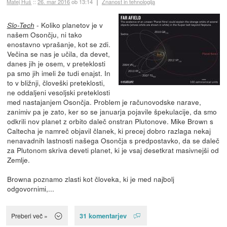
Matej Huš
::
26. mar 2016
ob 13:14
Znanost in tehnologija
- Koliko planetov je v
Slo-Tech
našem Osončju, ni tako
enostavno vprašanje, kot se zdi.
Večina se nas je učila, da devet,
danes jih je osem, v preteklosti
pa smo jih imeli že tudi enajst. In
to v bližnji, človeški preteklosti,
ne oddaljeni vesoljski preteklosti
med nastajanjem Osončja. Problem je računovodske narave,
zanimiv pa je zato, ker so se januarja pojavile špekulacije, da smo
odkrili nov planet z orbito daleč onstran Plutonove. Mike Brown s
Caltecha je namreč objavil članek, ki precej dobro razlaga nekaj
nenavadnih lastnosti našega Osončja s predpostavko, da se daleč
za Plutonom skriva deveti planet, ki je vsaj desetkrat masivnejši od
Zemlje.
Browna poznamo zlasti kot človeka, ki je med najbolj
odgovornimi,...
31 komentarjev
Preberi več »