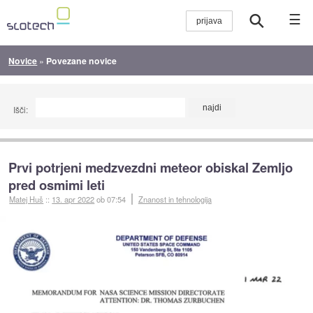
☰
Novice
»
Povezane novice
Išči:
Prvi potrjeni medzvezdni meteor obiskal Zemljo
pred osmimi leti
Matej Huš
::
13. apr 2022
ob 07:54
Znanost in tehnologija