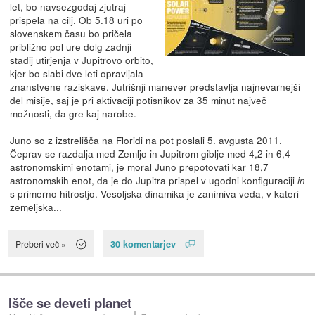
let, bo navsezgodaj zjutraj
prispela na cilj. Ob 5.18 uri po
slovenskem času bo pričela
približno pol ure dolg zadnji
stadij utirjenja v Jupitrovo orbito,
kjer bo slabi dve leti opravljala
znanstvene raziskave. Jutrišnji manever predstavlja najnevarnejši
del misije, saj je pri aktivaciji potisnikov za 35 minut največ
možnosti, da gre kaj narobe.
Juno so z izstrelišča na Floridi na pot poslali 5. avgusta 2011.
Čeprav se razdalja med Zemljo in Jupitrom giblje med 4,2 in 6,4
astronomskimi enotami, je moral Juno prepotovati kar 18,7
astronomskih enot, da je do Jupitra prispel v ugodni konfiguraciji
in
s primerno hitrostjo. Vesoljska dinamika je zanimiva veda, v kateri
zemeljska...
30 komentarjev
Preberi več »
Išče se deveti planet