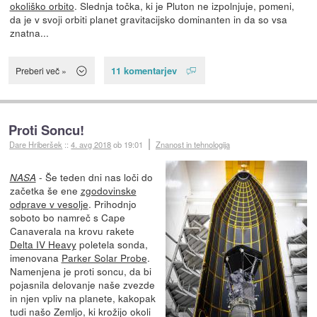
okoliško orbito
. Slednja točka, ki je Pluton ne izpolnjuje, pomeni,
da je v svoji orbiti planet gravitacijsko dominanten in da so vsa
znatna...
11 komentarjev
Preberi več »
Proti Soncu!
Dare Hriberšek
::
4. avg 2018
ob 19:01
Znanost in tehnologija
- Še teden dni nas loči do
NASA
začetka še ene
zgodovinske
odprave v vesolje
. Prihodnjo
soboto bo namreč s Cape
Canaverala na krovu rakete
Delta IV Heavy
poletela sonda,
imenovana
Parker Solar Probe
.
Namenjena je proti soncu, da bi
pojasnila delovanje naše zvezde
in njen vpliv na planete, kakopak
tudi našo Zemljo, ki krožijo okoli