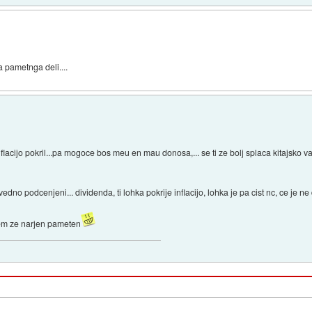
a pametnga deli....
inflacijo pokril...pa mogoce bos meu en mau donosa,... se ti ze bolj splaca kitajsko 
 vedno podcenjeni... dividenda, ti lohka pokrije inflacijo, lohka je pa cist nc, ce je ne 
 sem ze narjen pameten