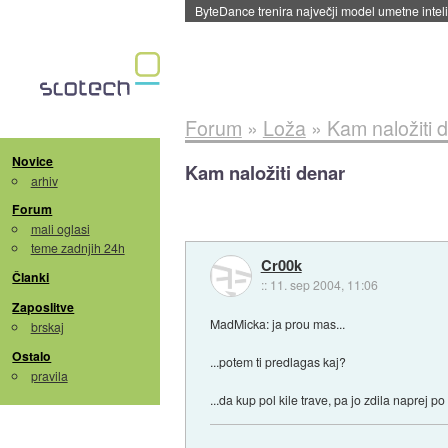
ByteDance trenira največji model umetne intel
Forum
»
Loža
»
Kam naložiti 
Novice
Kam naložiti denar
arhiv
Forum
mali oglasi
teme zadnjih 24h
Cr00k
Članki
::
11. sep 2004, 11:06
Zaposlitve
MadMicka: ja prou mas...
brskaj
Ostalo
...potem ti predlagas kaj?
pravila
...da kup pol kile trave, pa jo zdila naprej po