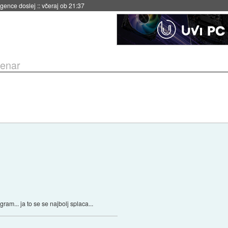
igence doslej
::
včeraj ob 21:37
denar
 gram... ja to se se najbolj splaca...