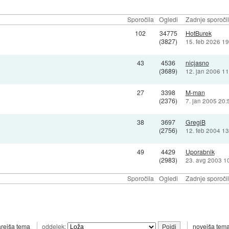
Sporočila
Ogledi
Zadnje sporoči
102
34775
HotBurek
(3827)
15. feb 2026 19
43
4536
nicjasno
(3689)
12. jan 2006 11
27
3398
M-man
(2376)
7. jan 2005 20:
38
3697
GregiB
(2756)
12. feb 2004 13
49
4429
Uporabnik
(2983)
23. avg 2003 1
Sporočila
Ogledi
Zadnje sporoči
arejša tema
oddelek:
novejša tem