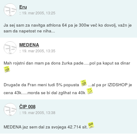
Eru
::
19. mar 2005, 13:25
Ja sej sam za navitga athlona 64 pa je 300w več ko dovolj, važn je
sam da napetost ne niha...
MEDENA
::
19. mar 2005, 13:35
Mah rojstni dan mam pa dons žurka pade.....pol pa kaput sa dinar
Drugače da Fran meni tudi 5% popusta
...al pa pr IZIDSHOP je
cena 43k.....morda se bi dal zglihat na 40k
ČIP 008
::
19. mar 2005, 13:38
MEDENA jaz sem dal za svojega 42.714 sit.