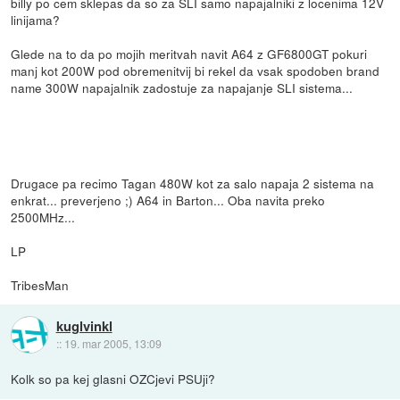
billy po cem sklepas da so za SLI samo napajalniki z locenima 12V
linijama?
Glede na to da po mojih meritvah navit A64 z GF6800GT pokuri
manj kot 200W pod obremenitvij bi rekel da vsak spodoben brand
name 300W napajalnik zadostuje za napajanje SLI sistema...
Drugace pa recimo Tagan 480W kot za salo napaja 2 sistema na
enkrat... preverjeno ;) A64 in Barton... Oba navita preko
2500MHz...
LP
TribesMan
kuglvinkl
::
19. mar 2005, 13:09
Kolk so pa kej glasni OZCjevi PSUji?