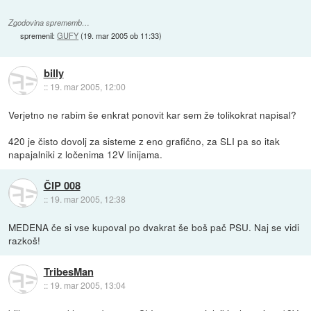
Zgodovina sprememb…
spremenil:
GUFY
(
19. mar 2005 ob 11:33
)
billy
::
19. mar 2005, 12:00
Verjetno ne rabim še enkrat ponovit kar sem že tolikokrat napisal?
420 je čisto dovolj za sisteme z eno grafično, za SLI pa so itak
napajalniki z ločenima 12V linijama.
ČIP 008
::
19. mar 2005, 12:38
MEDENA če si vse kupoval po dvakrat še boš pač PSU. Naj se vidi
razkoš!
TribesMan
::
19. mar 2005, 13:04