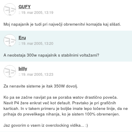
GUFY
::
19. mar 2005, 13:19
Moj napajanik je tudi pri največji obremenitvi komajda kaj slišati.
Eru
::
19. mar 2005, 13:20
A neobstaja 300w napajalnik s stabilnimi voltažami?
billy
::
19. mar 2005, 13:23
Za nenavite sisteme je itak 350W dovolj.
Ko pa se začne navijat pa se poraba watov drastično poveča.
Navit P4 žere enkrat več kot default. Pravtako je pri grafičnih
karticah. In v takem primeru je boljše imate lepo ločene linije, da ne
prihaja do prevelikega nihanja, ko je sistem 100% obremenjen.
Jaz govorim o vsem iz overclocking vidika... :)