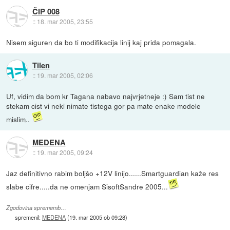
ČIP 008
::
18. mar 2005, 23:55
Nisem siguren da bo ti modifikacija linij kaj prida pomagala.
Tilen
::
19. mar 2005, 02:06
Uf, vidim da bom kr Tagana nabavo najvrjetneje :) Sam tist ne
stekam cist vi neki nimate tistega gor pa mate enake modele
mislim..
MEDENA
::
19. mar 2005, 09:24
Jaz definitivno rabim boljšo +12V linijo......Smartguardian kaže res
slabe cifre.....da ne omenjam SisoftSandre 2005...
Zgodovina sprememb…
spremenil:
MEDENA
(
19. mar 2005 ob 09:28
)