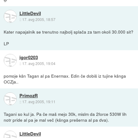
LittleDevil
::
17. avg 2005, 18:57
Kater napajalnik se trenutno najbolj splača za tam okoli 30.000 sit?
LP
igor0203
::
17. avg 2005, 19:04
pomoje kšn Tagan al pa Enermax. Edin če dobiš iz tujine kšnga
OCZja..
PrimozR
::
17. avg 2005, 19:11
Tagani so kul ja. Pa če maš mejo 30k, mislm da 2force 530W lih
notr pride al pa je mal več (kšnga prešerna al pa dva).
LittleDevil