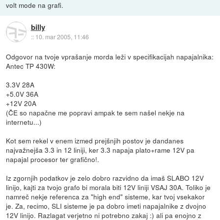
volt mode na grafi.
billy
::
10. mar 2005, 11:46
Odgovor na tvoje vprašanje morda leži v specifikacijah napajalnika:
Antec TP 430W:
3.3V 28A
+5.0V 36A
+12V 20A
(ČE so napačne me popravi ampak te sem našel nekje na
internetu...)
Kot sem rekel v enem izmed prejšnjih postov je dandanes
najvažnejša 3.3 in 12 liniji, ker 3.3 napaja plato+rame 12V pa
napajal procesor ter grafično!.
Iz zgornjih podatkov je zelo dobro razvidno da imaš SLABO 12V
linijo, kajti za tvojo grafo bi morala biti 12V liniji VSAJ 30A. Toliko je
namreč nekje referenca za "high end" sisteme, kar tvoj vsekakor
je. Za, recimo, SLI sisteme je pa dobro imeti napajalnike z dvojno
12V linijo. Razlagat verjetno ni potrebno zakaj :) ali pa enojno z