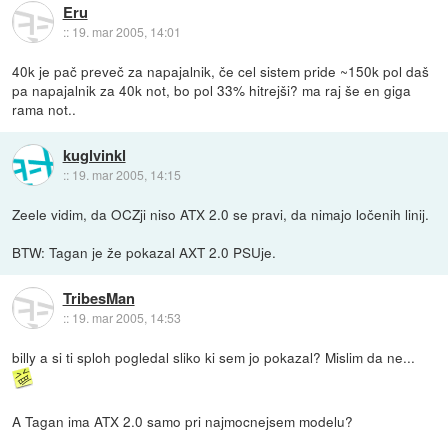
Eru
::
19. mar 2005, 14:01
40k je pač preveč za napajalnik, če cel sistem pride ~150k pol daš
pa napajalnik za 40k not, bo pol 33% hitrejši? ma raj še en giga
rama not..
kuglvinkl
::
19. mar 2005, 14:15
Zeele vidim, da OCZji niso ATX 2.0 se pravi, da nimajo ločenih linij.
BTW: Tagan je že pokazal AXT 2.0 PSUje.
TribesMan
::
19. mar 2005, 14:53
billy a si ti sploh pogledal sliko ki sem jo pokazal? Mislim da ne...
A Tagan ima ATX 2.0 samo pri najmocnejsem modelu?