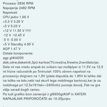
Procesor 2836 RPM
Napajanje 2482 RPM
Napetosti
CPU jedro 1.66 V
+3.3 V 3.26 V
+5 V 5.03 V
+12 V 11.55 V !!!!!!
-12 V -12.45 V
-5 V -5.00 V
+5 V Standby 4.95 V
AGP 1.47 V
Ostale komponente;
agp gf4ti4200
disk,cdrw,disketnik,3pci kartice(TV,mrežna,firewire,2ventilatorja).
Dela mi vse vredu ampak ko zvišam npr.multiplyer iz 11,5V na 12,5
mi frizne računalnik po 5minutah 100% obrem napetost na
procesorju dvignem na 1,8V (plata dopušča do 1,85V bi lahko dal
na toliko-ve kdo,nebi rad skuril tega mobilnega bartona),kar je za
mobilnega pri 12,5x191fsb=~2400mhz pomoje dovolj..Fsb ne gre
višje zaradi bogih ramov.
Pa tudi grafiko bom zamenjal z gf6600gtAGP in KATERI
NAPAJALNIK PRIPOROČATE-do 15-25jurjev.