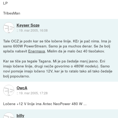
LP
TribesMan
Keyser Soze
::
19. mar 2005, 16:08
Tale OCZ je podn kar se tiče ločene linije. KEr je pač nima. Ima jo
samo 600W PowerStream. Samo je pa muchos denar. Se že bolj
splača nabavit
Enermaxa
. Mislim da je malo čez 40 tisočakov.
Kar se tiče pa tegale Tagana. Mi je pa čedalje manj jasno. Eni
imajo ločene linije, drugi ne(če govorimo o 480W modelu). Samo
novi pomoje imajo ločeno 12V, ker je to ratalo tako ali tako čedalje
bolj popoularno.
OwcA
::
19. mar 2005, 17:28
Ločene +12 V linije ima Antec NeoPower 480 W ...
billy