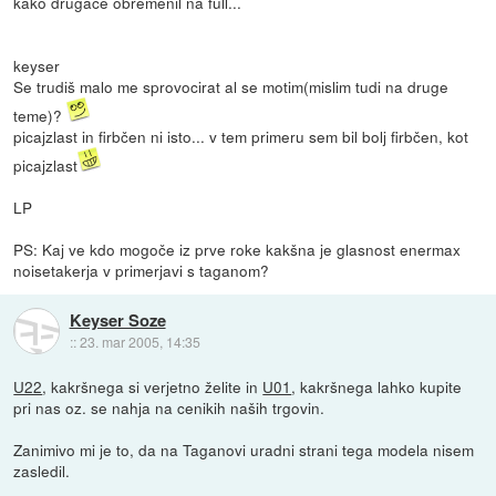
kako drugače obremenil na full...
keyser
Se trudiš malo me sprovocirat al se motim(mislim tudi na druge
teme)?
picajzlast in firbčen ni isto... v tem primeru sem bil bolj firbčen, kot
picajzlast
LP
PS: Kaj ve kdo mogoče iz prve roke kakšna je glasnost enermax
noisetakerja v primerjavi s taganom?
Keyser Soze
::
23. mar 2005, 14:35
U22
, kakršnega si verjetno želite in
U01
, kakršnega lahko kupite
pri nas oz. se nahja na cenikih naših trgovin.
Zanimivo mi je to, da na Taganovi uradni strani tega modela nisem
zasledil.