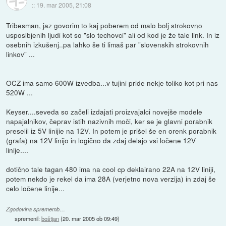
::
19. mar 2005, 21:08
Tribesman, jaz govorim to kaj poberem od malo bolj strokovno
usposlbjenih ljudi kot so "slo techovci" ali od kod je že tale link. In iz
osebnih izkušenj..pa lahko še ti limaš par "slovenskih strokovnih
linkov" ...
OCZ ima samo 600W izvedba...v tujini pride nekje toliko kot pri nas
520W ...
Keyser....seveda so začeli izdajati proizvajalci novejše modele
napajalnikov, čeprav istih nazivnih moči, ker se je glavni porabnik
preselil iz 5V linijie na 12V. In potem je prišel še en orenk porabnik
(grafa) na 12V linijo in logično da zdaj delajo vsi ločene 12V
linije....
dotično tale tagan 480 ima na cool cp deklairano 22A na 12V liniji,
potem nekdo je rekel da ima 28A (verjetno nova verzija) in zdaj še
celo ločene linije...
Zgodovina sprememb…
spremenil:
boštjan
(
20. mar 2005 ob 09:49
)