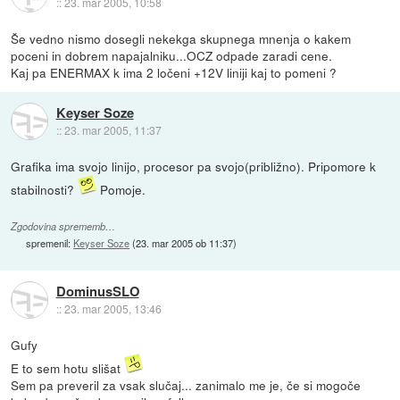
::
23. mar 2005, 10:58
Še vedno nismo dosegli nekekga skupnega mnenja o kakem
poceni in dobrem napajalniku...OCZ odpade zaradi cene.
Kaj pa ENERMAX k ima 2 ločeni +12V liniji kaj to pomeni ?
Keyser Soze
::
23. mar 2005, 11:37
Grafika ima svojo linijo, procesor pa svojo(približno). Pripomore k
stabilnosti?
Pomoje.
Zgodovina sprememb…
spremenil:
Keyser Soze
(
23. mar 2005 ob 11:37
)
DominusSLO
::
23. mar 2005, 13:46
Gufy
E to sem hotu slišat
Sem pa preveril za vsak slučaj... zanimalo me je, če si mogoče