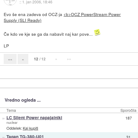
::
1. jan 2006, 18:46
Evo še ena zadeva od OCZ-ja
<b>OCZ PowerStream Power
Supply (SLI Ready)
Če kdo ve kje se ga da nabavit naj kar pove...
LP
12
/ 12
»
»»
««
«
Vredno ogleda ...
Tema
Sporočila
»
LC Silent Power napajalniki
187
nuclear
Oddelek:
Kaj kupiti
»
Tagan TG-380-U01
31