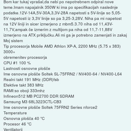
Bom kar tukaj vprašal,da nebi po nepotrebnem odpiral nove
teme.Imam napajalnik 350W ki ima po specifikacijah naslednje
podatke.12V-14A,5V-30A,3,3V-28A napetosti s 5V-linije so 5,05-
5V napetosti iz 3,3V linije so pa 3,25-3,28V. Niha pa mi napetost
na 12V liniji in sicer izmerjeno z mbm5.3.70 niha od 11,43V-
11,7V,ampak če izmerim z multijom pa niha od 11,7-11,88V
izmerjeno na ATX priključku.Ali mi ga je potrebno zamenjati in zakaj
Moj sistem
Tip procesorja Mobile AMD Athlon XP-A, 2200 MHz (5.75 x 383)
3000+
obremenitev procesorja
CPU #1 100 %
Lastnosti osnovne plošče
Ime osnovne plošče Soltek SL-75FRN2 / NV400-64 / NV400-L64
Realni takt 191 MHz (DDR)fsb
Efektive takt 383 MHz
RAMI:so oboji 333mhz
Infineon512 MB PC2700 DDR SDRAM
Samsung M3 68L3223CTL-CB3
Ime osnovne plošče Soltek 75FRN2 Series nforce2
Temperature
Osnovna plošča 40 °C
Procesor 46 °C
Ventilatorji