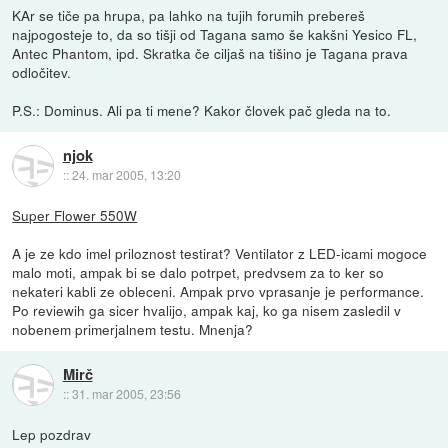
KAr se tiče pa hrupa, pa lahko na tujih forumih prebereš
najpogosteje to, da so tišji od Tagana samo še kakšni Yesico FL,
Antec Phantom, ipd. Skratka če ciljaš na tišino je Tagana prava
odločitev.
P.S.: Dominus. Ali pa ti mene? Kakor človek pač gleda na to.
njok
::
24. mar 2005, 13:20
Super Flower 550W
A je ze kdo imel priloznost testirat? Ventilator z LED-icami mogoce
malo moti, ampak bi se dalo potrpet, predvsem za to ker so
nekateri kabli ze obleceni. Ampak prvo vprasanje je performance.
Po reviewih ga sicer hvalijo, ampak kaj, ko ga nisem zasledil v
nobenem primerjalnem testu. Mnenja?
Mirč
::
31. mar 2005, 23:56
Lep pozdrav