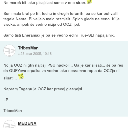
Ne moreš bit tako picajzlast samo v eno stran.
Sem malo bral po Bit-techu in drugih forumih, pa so kar pohvalili
tegale Neota. Bi veljalo malo razmislit. Sploh glede na ceno. Ki je
visoka, ampak še vedno nižja od OCZ, ipd.
Samo tisti Eneramax je pa še vedno edini True-SLI napajalnik.
TribesMan
::
23. mar 2005, 10:18
No ja OCZ ni glih najtisji PSU naokoli... Ga je kar slisati... Je pa res
da GUFYeva crpalka za vodno tako nesramno ropta da OCZja ni
slisati...
Napram Taganu je OCZ kar precej glasnejsi.
LP
TribesMan
MEDENA