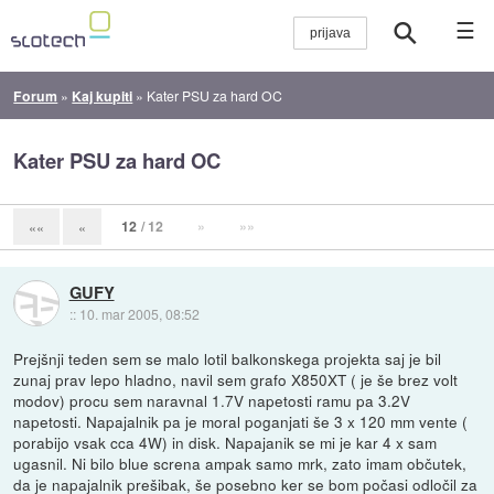
☰
Forum
»
Kaj kupiti
»
Kater PSU za hard OC
Kater PSU za hard OC
12
/ 12
»
»»
««
«
GUFY
::
10. mar 2005, 08:52
Prejšnji teden sem se malo lotil balkonskega projekta saj je bil
zunaj prav lepo hladno, navil sem grafo X850XT ( je še brez volt
modov) procu sem naravnal 1.7V napetosti ramu pa 3.2V
napetosti. Napajalnik pa je moral poganjati še 3 x 120 mm vente (
porabijo vsak cca 4W) in disk. Napajanik se mi je kar 4 x sam
ugasnil. Ni bilo blue screna ampak samo mrk, zato imam občutek,
da je napajalnik prešibak, še posebno ker se bom počasi odločil za