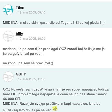
Tilen
::
19. mar 2005, 09:40
MEDENA, in si ze skinil garancijo od Tagana? SI ze kaj gledal? :)
billy
::
19. mar 2005, 10:29
medena, ko pa sem ti jaz predlagal OCZ zaradi boljše linije me je
še pa gufy brisal pa vse...
na koncu pa sem še prav imel ;)
GUFY
::
19. mar 2005, 11:33
OCZ PowerStream 520W, ki ga imam je res super napajalec tudi za
hard OC, problem tega napajalce ja cena saj pri nas stane "samo"
46.000 SIT.
MEDENA: Razbij že svojga prašička in kupi napajalec, ki to bo
služil vsaj leto dni ali pa še več.