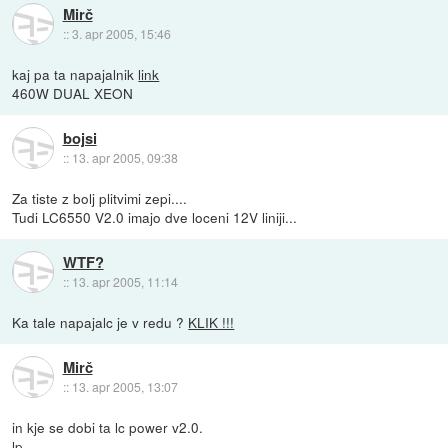
Mirč
::
3. apr 2005, 15:46
kaj pa ta napajalnik
link
460W DUAL XEON
bojsi
::
13. apr 2005, 09:38
Za tiste z bolj plitvimi zepi....
Tudi LC6550 V2.0 imajo dve loceni 12V liniji...
WTF?
::
13. apr 2005, 11:14
Ka tale napajalc je v redu ?
KLIK !!!
Mirč
::
13. apr 2005, 13:07
in kje se dobi ta lc power v2.0.
lp