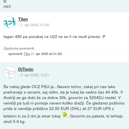
lp
mirč
Tilen
::
1. apr 2005, 01:30
tagan 480 pa pocakaj na U22 ce se ti ne mudi prevec :P
Zgodovina sprememb…
spremenil:
Tilen
(
1. apr 2005 ob 01:33
)
DjTonic
::
3. apr 2005, 12:21
Še nekaj glede OCZ PSU-ja...Nevem točno, zakaj pri nas tako
pretiravajo s cenami, saj vidim, da je tukaj še vedno čez 40-45k. V
Avstriji se ga dobi že za dobre 30k, govorim za 520ADJ model. V
nemčiji pa tudi ni pomoje nevem koliko dražji. Če gledamo poštnino
pride iz nemčije približno 22,50 EUR (DHL) ali 27 EUR UPS z
letalom in za 2 dni je stvar tukaj
. Govorim za pakete, ki tehtajo
okoli 5-6 kg.