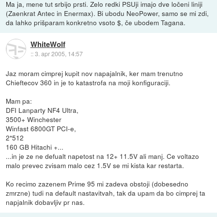
Ma ja, mene tut srbijo prsti. Zelo redki PSUji imajo dve ločeni liniji
(Zaenkrat Antec in Enermax). Bi ubodu NeoPower, samo se mi zdi,
da lahko prišparam konkretno vsoto $, če ubodem Tagana.
WhiteWolf
::
3. apr 2005, 14:57
Jaz moram cimprej kupit nov napajalnik, ker mam trenutno
Chieftecov 360 in je to katastrofa na moji konfiguraciji.
Mam pa:
DFI Lanparty NF4 Ultra,
3500+ Winchester
Winfast 6800GT PCI-e,
2*512
160 GB Hitachi +...
...in je ze ne defualt napetost na 12+ 11.5V ali manj. Ce voltazo
malo prevec zvisam malo cez 1.5V se mi kista kar restarta.
Ko recimo zazenem Prime 95 mi zadeva obstoji (dobesedno
zmrzne) tudi na default nastavitvah, tak da upam da bo cimprej ta
napjalnik dobavljiv pr nas.