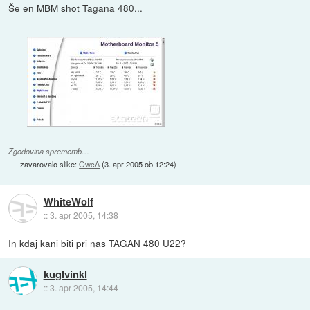
Še en MBM shot Tagana 480...
Zgodovina sprememb…
zavarovalo slike:
OwcA
(
3. apr 2005 ob 12:24
)
WhiteWolf
::
3. apr 2005, 14:38
In kdaj kani biti pri nas TAGAN 480 U22?
kuglvinkl
::
3. apr 2005, 14:44