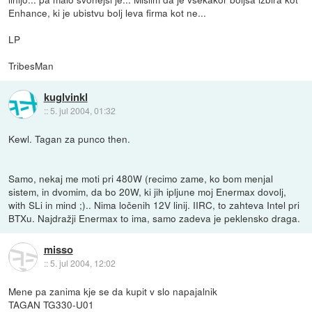
Enhance, ki je ubistvu bolj leva firma kot ne...
LP
TribesMan
kuglvinkl
::
5. jul 2004, 01:32
Kewl. Tagan za punco then.
Samo, nekaj me moti pri 480W (recimo zame, ko bom menjal
sistem, in dvomim, da bo 20W, ki jih ipljune moj Enermax dovolj,
with SLi in mind ;).. Nima ločenih 12V linij. IIRC, to zahteva Intel pri
BTXu. Najdražji Enermax to ima, samo zadeva je peklensko draga.
misso
::
5. jul 2004, 12:02
Mene pa zanima kje se da kupit v slo napajalnik
TAGAN TG330-U01