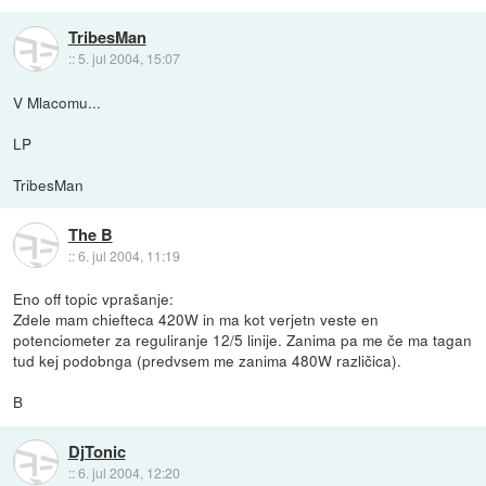
TribesMan
::
5. jul 2004, 15:07
V Mlacomu...
LP
TribesMan
The B
::
6. jul 2004, 11:19
Eno off topic vprašanje:
Zdele mam chiefteca 420W in ma kot verjetn veste en
potenciometer za reguliranje 12/5 linije. Zanima pa me če ma tagan
tud kej podobnga (predvsem me zanima 480W različica).
B
DjTonic
::
6. jul 2004, 12:20