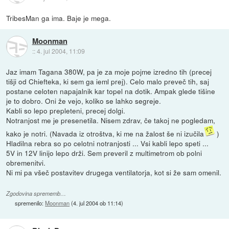
TribesMan ga ima. Baje je mega.
Moonman
::
4. jul 2004, 11:09
Jaz imam Tagana 380W, pa je za moje pojme izredno tih (precej
tišji od Chiefteka, ki sem ga ieml prej). Celo malo preveč tih, saj
postane celoten napajalnik kar topel na dotik. Ampak glede tišine
je to dobro. Oni že vejo, koliko se lahko segreje.
Kabli so lepo prepleteni, precej dolgi.
Notranjost me je presenetila. Nisem zdrav, če takoj ne pogledam,
kako je notri. (Navada iz otroštva, ki me na žalost še ni izučila
)
Hladilna rebra so po celotni notranjosti ... Vsi kabli lepo speti ...
5V in 12V linijo lepo drži. Sem preveril z multimetrom ob polni
obremenitvi.
Ni mi pa všeč postavitev drugega ventilatorja, kot si že sam omenil.
Zgodovina sprememb…
spremenilo:
Moonman
(
4. jul 2004 ob 11:14
)