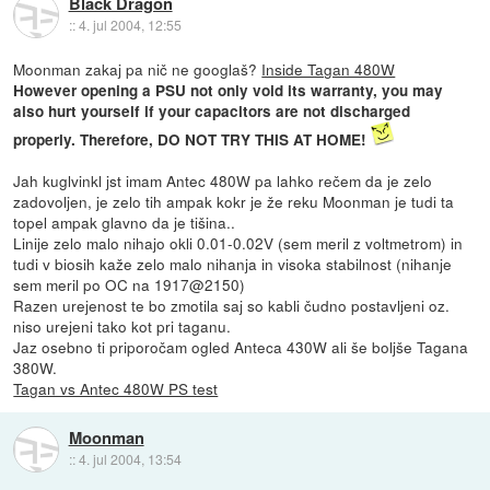
Black Dragon
::
4. jul 2004, 12:55
Moonman zakaj pa nič ne googlaš?
Inside Tagan 480W
However opening a PSU not only void its warranty, you may
also hurt yourself if your capacitors are not discharged
properly. Therefore, DO NOT TRY THIS AT HOME!
Jah kuglvinkl jst imam Antec 480W pa lahko rečem da je zelo
zadovoljen, je zelo tih ampak kokr je že reku Moonman je tudi ta
topel ampak glavno da je tišina..
Linije zelo malo nihajo okli 0.01-0.02V (sem meril z voltmetrom) in
tudi v biosih kaže zelo malo nihanja in visoka stabilnost (nihanje
sem meril po OC na 1917@2150)
Razen urejenost te bo zmotila saj so kabli čudno postavljeni oz.
niso urejeni tako kot pri taganu.
Jaz osebno ti priporočam ogled Anteca 430W ali še boljše Tagana
380W.
Tagan vs Antec 480W PS test
Moonman
::
4. jul 2004, 13:54