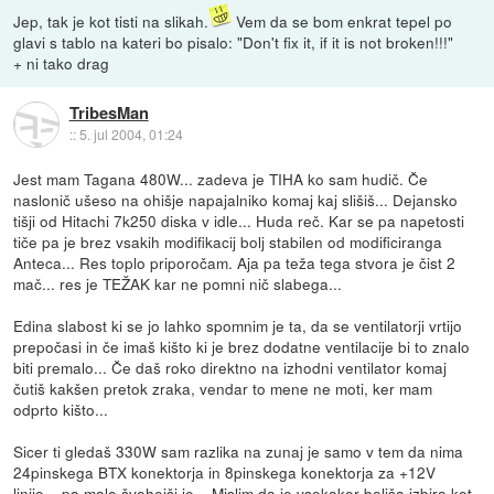
Jep, tak je kot tisti na slikah.
Vem da se bom enkrat tepel po
glavi s tablo na kateri bo pisalo: "Don't fix it, if it is not broken!!!"
+ ni tako drag
TribesMan
::
5. jul 2004, 01:24
Jest mam Tagana 480W... zadeva je TIHA ko sam hudič. Če
naslonič ušeso na ohišje napajalniko komaj kaj slišiš... Dejansko
tišji od Hitachi 7k250 diska v idle... Huda reč. Kar se pa napetosti
tiče pa je brez vsakih modifikacij bolj stabilen od modificiranga
Anteca... Res toplo priporočam. Aja pa teža tega stvora je čist 2
mač... res je TEŽAK kar ne pomni nič slabega...
Edina slabost ki se jo lahko spomnim je ta, da se ventilatorji vrtijo
prepočasi in če imaš kišto ki je brez dodatne ventilacije bi to znalo
biti premalo... Če daš roko direktno na izhodni ventilator komaj
čutiš kakšen pretok zraka, vendar to mene ne moti, ker mam
odprto kišto...
Sicer ti gledaš 330W sam razlika na zunaj je samo v tem da nima
24pinskega BTX konektorja in 8pinskega konektorja za +12V
linijo... pa malo švohejši je... Mislim da je vsekakor boljša izbira kot