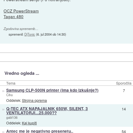
OCZ PowerStream
Tagan 480
Zgodovina sprememb…
spremenil:
DjTonic
(
6. jul 2004 ob 14:30
)
Vredno ogleda ...
Tema
Sporočila
»
Samsung CLP-500N printer (Ima kdo Izkušnje?)
7
Ciho
Oddelek:
Strojna oprema
»
Q-TEC ATX NAPAJALNIK 650W, SILENT, 3
14
VENTILATORJI...25.000??
gabl136
Oddelek:
Kaj kupiti
»
Antec me je negativno presenetu..
54