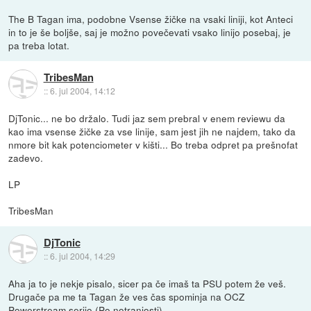
The B Tagan ima, podobne Vsense žičke na vsaki liniji, kot Anteci
in to je še boljše, saj je možno povečevati vsako linijo posebaj, je
pa treba lotat.
TribesMan
::
6. jul 2004, 14:12
DjTonic... ne bo držalo. Tudi jaz sem prebral v enem reviewu da
kao ima vsense žičke za vse linije, sam jest jih ne najdem, tako da
nmore bit kak potenciometer v kišti... Bo treba odpret pa prešnofat
zadevo.
LP
TribesMan
DjTonic
::
6. jul 2004, 14:29
Aha ja to je nekje pisalo, sicer pa če imaš ta PSU potem že veš.
Drugače pa me ta Tagan že ves čas spominja na OCZ
Powerstream serijo (Po notranjosti).