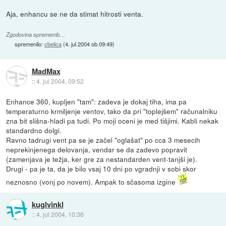
Aja, enhancu se ne da stimat hitrosti venta.
Zgodovina sprememb…
spremenilo:
cbelica
(
4. jul 2004 ob 09:49
)
MadMax
::
4. jul 2004, 09:52
Enhance 360, kupljen "tam": zadeva je dokaj tiha, ima pa
temperaturno krmiljenje ventov, tako da pri "toplejšem" računalniku
zna bit slišna-hladi pa tudi. Po moji oceni je med tišjimi. Kabli nekak
standardno dolgi.
Ravno tadrugi vent pa se je začel "oglašat" po cca 3 mesecih
neprekinjenega delovanja, vendar se da zadevo popravit
(zamenjava je težja, ker gre za nestandarden vent-tanjši je).
Drugi - pa je ta, da je bilo vsaj 10 dni po vgradnji v sobi skor
neznosno (vonj po novem). Ampak to sčasoma izgine
kuglvinkl
::
4. jul 2004, 10:36