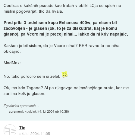
Cbelica: o kakšnih pseudo kao trafah v obliki LCja se sploh ne
mislim pogovarjat, tko da hvala.
Pred prib. 3 tedni sem kupu Enhancea 400w, pa nisem bil
zadovoljen - je glasen (ok, to je za diskutirat, kaj je komu
glasno), pa Vcore mi je precej nihal... lahko da ni kriv napajalc,
Kakšen je bil sistem, da je Vcore nihal? KER ravno ta ne niha
običajno.
MadMax:
No, tako poročilo sem si želel.
Ok, ma kdo Tagana? Al pa njegovga najmočnejšega brata, ker me
zanima kolk je glasen.
Zgodovina sprememb…
spremenil:
kuglvinkl
(
4. jul 2004 ob 10:38
)
Tic
::
4. jul 2004, 11:05