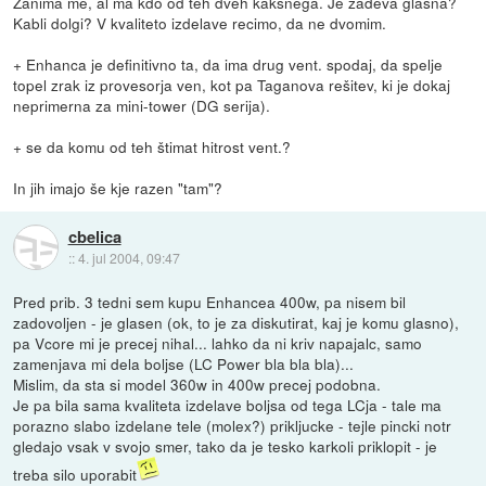
Zanima me, al ma kdo od teh dveh kakšnega. Je zadeva glasna?
Kabli dolgi? V kvaliteto izdelave recimo, da ne dvomim.
+ Enhanca je definitivno ta, da ima drug vent. spodaj, da spelje
topel zrak iz provesorja ven, kot pa Taganova rešitev, ki je dokaj
neprimerna za mini-tower (DG serija).
+ se da komu od teh štimat hitrost vent.?
In jih imajo še kje razen "tam"?
cbelica
::
4. jul 2004, 09:47
Pred prib. 3 tedni sem kupu Enhancea 400w, pa nisem bil
zadovoljen - je glasen (ok, to je za diskutirat, kaj je komu glasno),
pa Vcore mi je precej nihal... lahko da ni kriv napajalc, samo
zamenjava mi dela boljse (LC Power bla bla bla)...
Mislim, da sta si model 360w in 400w precej podobna.
Je pa bila sama kvaliteta izdelave boljsa od tega LCja - tale ma
porazno slabo izdelane tele (molex?) prikljucke - tejle pincki notr
gledajo vsak v svojo smer, tako da je tesko karkoli priklopit - je
treba silo uporabit