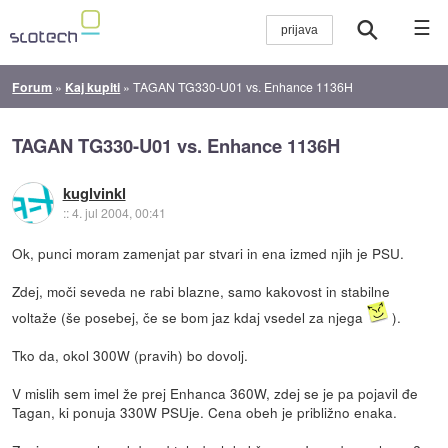
☰
Forum
»
Kaj kupiti
»
TAGAN TG330-U01 vs. Enhance 1136H
TAGAN TG330-U01 vs. Enhance 1136H
kuglvinkl
::
4. jul 2004, 00:41
Ok, punci moram zamenjat par stvari in ena izmed njih je PSU.
Zdej, moči seveda ne rabi blazne, samo kakovost in stabilne
voltaže (še posebej, če se bom jaz kdaj vsedel za njega
).
Tko da, okol 300W (pravih) bo dovolj.
V mislih sem imel že prej Enhanca 360W, zdej se je pa pojavil đe
Tagan, ki ponuja 330W PSUje. Cena obeh je približno enaka.