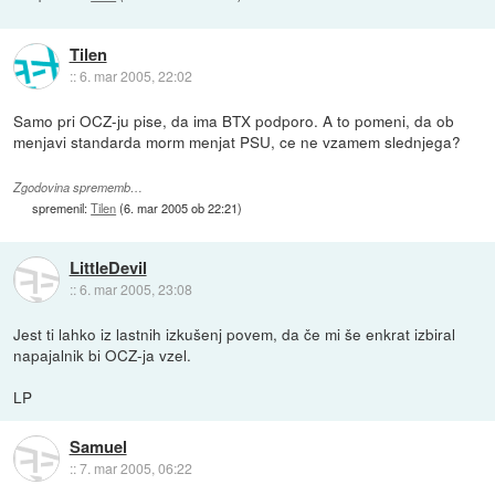
Tilen
::
6. mar 2005, 22:02
Samo pri OCZ-ju pise, da ima BTX podporo. A to pomeni, da ob
menjavi standarda morm menjat PSU, ce ne vzamem slednjega?
Zgodovina sprememb…
spremenil:
Tilen
(
6. mar 2005 ob 22:21
)
LittleDevil
::
6. mar 2005, 23:08
Jest ti lahko iz lastnih izkušenj povem, da če mi še enkrat izbiral
napajalnik bi OCZ-ja vzel.
LP
Samuel
::
7. mar 2005, 06:22