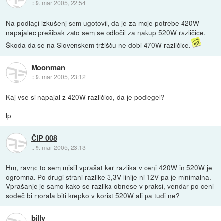
::
9. mar 2005, 22:54
Na podlagi izkušenj sem ugotovil, da je za moje potrebe 420W
napajalec prešibak zato sem se odločil za nakup 520W različice.
Škoda da se na Slovenskem tržišču ne dobi 470W različice.
Moonman
::
9. mar 2005, 23:12
Kaj vse si napajal z 420W različico, da je podlegel?
lp
ČIP 008
::
9. mar 2005, 23:13
Hm, ravno to sem mislil vprašat ker razlika v ceni 420W in 520W je
ogromna. Po drugi strani razlike 3,3V linije ni 12V pa je minimalna.
Vprašanje je samo kako se razlika obnese v praksi, vendar po ceni
sodeč bi morala biti krepko v korist 520W ali pa tudi ne?
billy