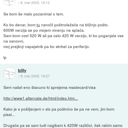
::
8. mar 2005, 19:12
Se bom še malo pozanimal o tem.
Ko bo denar, bom
tu
naročil poštnoležeče na bližnjo pošto.
600W verzija se po mojem mnenju ne splača.
Sam bom vzel 520 W ali pa celo 420 W verzijo, ki bo poganjala vse
na osnovni,
moj prejšnji napajalnik pa bo skrbel za periferijo.
lp
billy
::
8. mar 2005, 19:27
Sem našel eno štacuno ki sprejema mastecard/visa
http://www1.alternate.de/html/index.htm...
Kako je s pošiljanjem v slo pa poštnino še pa ne vem, jim bom
pisal...
Drugače pa se sam tudi nagibam k 420W različici, itak rabim samo