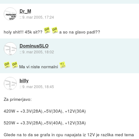
Dr_M
::
9. mar 2005, 17:24
holy shit!!! 45k sit??
a so na glavo padl??
DominusSLO
::
9. mar 2005, 18:02
Ma vi niste normalni
billy
::
9. mar 2005, 18:45
Za primerjavo:
420W = +3.3V(28A),+5V(30A), +12V(30A)
520W = +3.3V(28A),+5V(40A), +12V(33A)
Glede na to da se grafa in cpu napajata iz 12V je razlika med tema