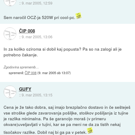
::
9. mar 2005, 12:59
Sem naročil OCZ-ja 520W pri cool-pc.
ČIP 008
::
9. mar 2005, 13:06
In za koliko oziroma si dobil kaj popusta? Pa so na zalogi ali je
potrebno čakanje.
Zgodovina sprememb…
spremenil:
ČIP 008
(
9. mar 2005 ob 13:07
)
GUFY
::
9. mar 2005, 13:15
Cena je že tako dobra, saj imajo brezplačno dostavo in če sešteješ
vse stroške glede zavarovanja pošiljke, stoškov pošiljanja iz tujine
je razlika minimalna. Pa še garancijo moraš (v primeru
okvare)uveljavljati v tujini, kar se pa meni ne da za tistih nekaj
tisočakov razlike. Dobil naj bi ga pa v petek.