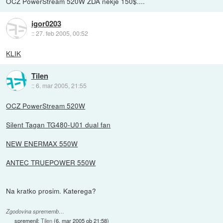
OCZ PowerStream 520W ZDA nekje 150$....
igor0203
::
27. feb 2005, 00:52
KLIK
Tilen
::
6. mar 2005, 21:55
OCZ PowerStream 520W
Silent Tagan TG480-U01 dual fan
NEW ENERMAX 550W
ANTEC TRUEPOWER 550W
Na kratko prosim. Katerega?
Zgodovina sprememb…
spremenil:
Tilen
(
6. mar 2005 ob 21:58
)