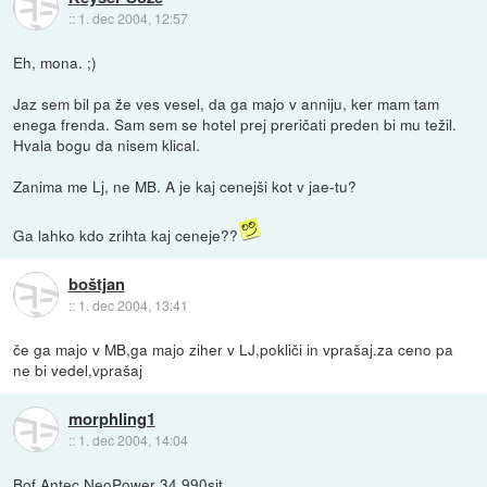
::
1. dec 2004, 12:57
Eh, mona. ;)
Jaz sem bil pa že ves vesel, da ga majo v anniju, ker mam tam
enega frenda. Sam sem se hotel prej preričati preden bi mu težil.
Hvala bogu da nisem klical.
Zanima me Lj, ne MB. A je kaj cenejši kot v jae-tu?
Ga lahko kdo zrihta kaj ceneje??
boštjan
::
1. dec 2004, 13:41
če ga majo v MB,ga majo ziher v LJ,pokliči in vprašaj.za ceno pa
ne bi vedel,vprašaj
morphling1
::
1. dec 2004, 14:04
Bof Antec NeoPower 34.990sit