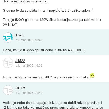
dvema modeloma minimalna.
Glee na to da se plata in rami napjajo iz 3.3 razlike sploh ni.
Torej je 520W glede na 420W čista bedarija...kdo pa rabi močno
5V linijo?
Tilen
::
9. mar 2005, 18:49
Haha, kak je izishop spustil ceno. S 56 na 43k. HAHA.
JIM22
::
9. mar 2005, 19:09
RES? izishop jih je imel po 56k? Te pa res niso normalni.
GUFY
::
9. mar 2005, 21:40
Vedeti je treba da se napajalnik kupuje na daljši rok se pravi za 1
-2 leti, ne pa tako kot matična, proc, ram, grafa te komponente so