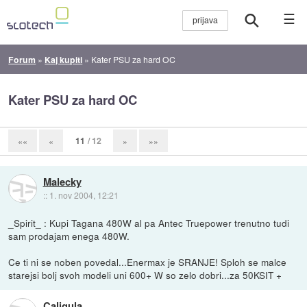
☰
Forum
»
Kaj kupiti
»
Kater PSU za hard OC
Kater PSU za hard OC
11
/ 12
««
«
»
»»
Malecky
::
1. nov 2004, 12:21
_Spirit_ : Kupi Tagana 480W al pa Antec Truepower trenutno tudi
sam prodajam enega 480W.
Ce ti ni se noben povedal...Enermax je SRANJE! Sploh se malce
starejsi bolj svoh modeli uni 600+ W so zelo dobri...za 50KSIT +
Caligula