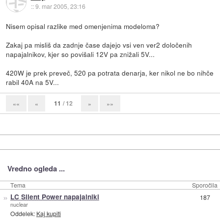
::
9. mar 2005, 23:16
Nisem opisal razlike med omenjenima modeloma?
Zakaj pa misliš da zadnje čase dajejo vsi ven ver2 določenih
napajalnikov, kjer so povišali 12V pa znižali 5V...
420W je prek preveč, 520 pa potrata denarja, ker nikol ne bo nihče
rabil 40A na 5V...
11
/ 12
««
«
»
»»
Vredno ogleda ...
Tema
Sporočila
»
LC Silent Power napajalniki
187
nuclear
Oddelek:
Kaj kupiti