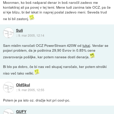
Moonman, ko boš našparal denar in boš naročil zadevo me
kontaktiraj ali pa povej v tej temi. Mene tudi zanima tale OCZ, pa če
si kje blizu, bi šel iskat in naprej poslal zadevo meni. Seveda trud
ne bi bil zastonj.
Suli
::
9. mar 2005, 12:14
Sam mislim naročati OCZ PowerStream 420W od
tukaj
. Vendar se
pojavi problem, da je poštnina 29,90 Evrov in 0.85% cene
zavarovanje pošiljke, kar potem nanese dosti denarja.
Bi blo pa dobro, če bi nas več skupaj naročalo, ker potem stroški
niso več tako veliki.
OldSkul
::
9. mar 2005, 12:55
Potem je pa isto oz. dražje kot pri cool-pc.
GUFY