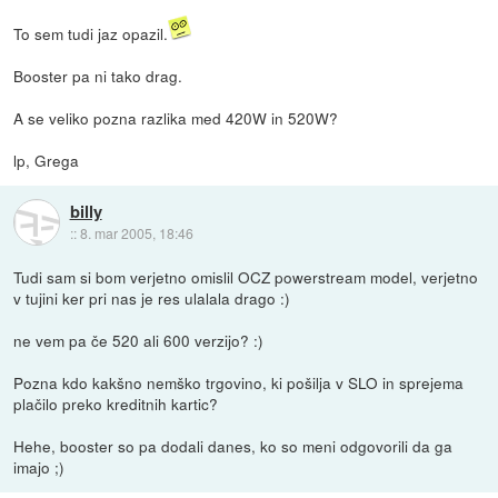
To sem tudi jaz opazil.
Booster pa ni tako drag.
A se veliko pozna razlika med 420W in 520W?
lp, Grega
billy
::
8. mar 2005, 18:46
Tudi sam si bom verjetno omislil OCZ powerstream model, verjetno
v tujini ker pri nas je res ulalala drago :)
ne vem pa če 520 ali 600 verzijo? :)
Pozna kdo kakšno nemško trgovino, ki pošilja v SLO in sprejema
plačilo preko kreditnih kartic?
Hehe, booster so pa dodali danes, ko so meni odgovorili da ga
imajo ;)