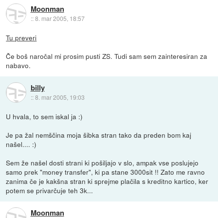
Moonman
::
8. mar 2005, 18:57
Tu preveri
Če boš naročal mi prosim pusti ZS. Tudi sam sem zainteresiran za
nabavo.
billy
::
8. mar 2005, 19:03
U hvala, to sem iskal ja :)
Je pa žal nemščina moja šibka stran tako da preden bom kaj
našel.... :)
Sem že našel dosti strani ki pošiljajo v slo, ampak vse poslujejo
samo prek "money transfer", ki pa stane 3000sit !! Zato me ravno
zanima če je kakšna stran ki sprejme plačila s kreditno kartico, ker
potem se privarčuje teh 3k...
Moonman