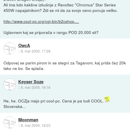
Ali ima kdo kakšne izkušnje z Revoltec "Chromus" Star Series
450W napajalnikom? Zdi se mi da za svojo ceno ponuja veliko.
http://www.cool-pc.org/cgi-bin/b2cshop....
Uglavnem kaj se priporača v rangu POD 20.000 sit?
OwcA
::
8. mar 2005, 17:28
Odpovej se parim pirom in se stegni za Taganom, kaj prida čez 20k
tako ne bo. Se splača.
Keyser Soze
::
8. mar 2005, 18:16
He, he. OCZja majo pri cool-pc. Cena je pa tudi COOL.
Slovenska...
Moonman
::
8. mar 2005, 18:23