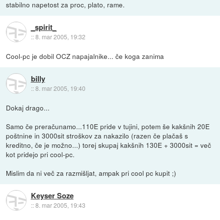
stabilno napetost za proc, plato, rame.
_spirit_
::
8. mar 2005, 19:32
Cool-pc je dobil OCZ napajalnike... če koga zanima
billy
::
8. mar 2005, 19:40
Dokaj drago...
Samo če preračunamo...110E pride v tujini, potem še kakšnih 20E
poštnine in 3000sit stroškov za nakazilo (razen če plačaš s
kreditno, če je možno...) torej skupaj kakšnih 130E + 3000sit = več
kot pridejo pri cool-pc.
Mislim da ni več za razmišljat, ampak pri cool pc kupit ;)
Keyser Soze
::
8. mar 2005, 19:43