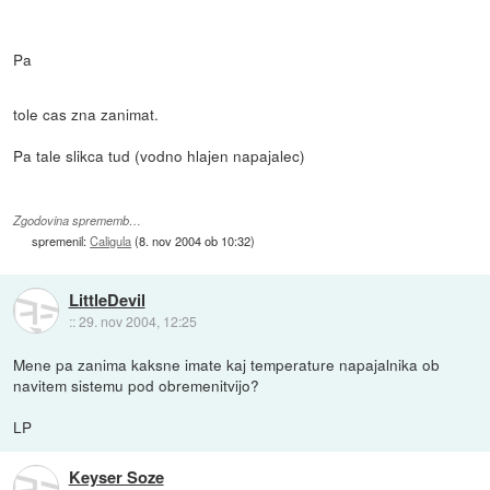
Pa
tole cas zna zanimat.
Pa tale slikca tud (vodno hlajen napajalec)
Zgodovina sprememb…
spremenil:
Caligula
(
8. nov 2004 ob 10:32
)
LittleDevil
::
29. nov 2004, 12:25
Mene pa zanima kaksne imate kaj temperature napajalnika ob
navitem sistemu pod obremenitvijo?
LP
Keyser Soze