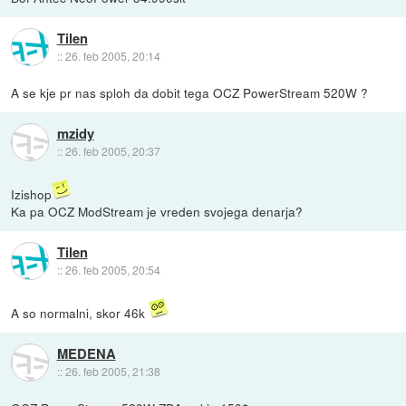
Tilen
::
26. feb 2005, 20:14
A se kje pr nas sploh da dobit tega OCZ PowerStream 520W ?
mzidy
::
26. feb 2005, 20:37
Izishop
Ka pa OCZ ModStream je vreden svojega denarja?
Tilen
::
26. feb 2005, 20:54
A so normalni, skor 46k
MEDENA
::
26. feb 2005, 21:38