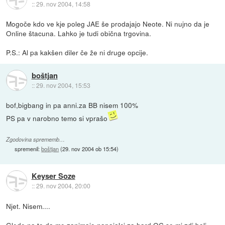
::
29. nov 2004, 14:58
Mogoče kdo ve kje poleg JAE še prodajajo Neote. Ni nujno da je
Online štacuna. Lahko je tudi obična trgovina.
P.S.: Al pa kakšen diler če že ni druge opcije.
boštjan
::
29. nov 2004, 15:53
bof,bigbang in pa anni.za BB nisem 100%
PS pa v narobno temo si vprašo
Zgodovina sprememb…
spremenil:
boštjan
(
29. nov 2004 ob 15:54
)
Keyser Soze
::
29. nov 2004, 20:00
Njet. Nisem....
Glede na to da me zanimajo napajalci za hard OC se mi zdi bolj