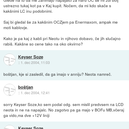
ustrezno tukaj kot pa v Kaj kupit. Nočem, da mi kdo skače s
kakšnimi LC inu podobnimi.
Saj bi gledal še za kakšnim OCZjem pa Enermaxom, ampak me
moti kablovje.
Kako je pa kaj z kabli pri Neotu in njihovo dobavo, če jih slučajno
rabiš. Kakšne so cene tako na oko okvirno?
Keyser Soze
::
1. dec 2004, 11:03
boštjan, kje si zasledil, da ga imajo v anniju? Neota namreč.
boštjan
::
1. dec 2004, 12:41
sorry Keyser Soze,ko sem podal odg. sem mislil predvsem na LCD
neota in ne na napajalc. No zagotvo pa ga majo v BOFu MB,včeraj
ga vido,ma dve +12V liniji
Keyser Soze