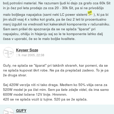
bolj potrošni material. Ne razumam ljudi ki dajo za grafo cca 60k Sit
in jo čez pol leta prodajo za cca 20 - 30k Sit, pa si ne privoščijo
malo boljšega napajalca (sami neki LC power sistemi
), ki pa bi
jim služil vsaj 4 x toliko kot grafa, pa še čez 2 leti bi procentualno
manj izgubil na vrednosti kot kakerakoli komponenta v računalniku.
Sam sem prišel do spoznanja da se ne splača "šparat" pri
napajalcu, ohišju in hlajenju saj so le te komponente lahko dalj
časa v uporabi, če so le malo boljše kvalitete.
Keyser Soze
::
9. mar 2005, 22:38
Gufy, ne splača se "šparat" pri takšnih stvareh, kar pomeni, da se
ne splača kupovat škrt robe. Ne pa da preplačaš zadevo. To je pa
že druga stvar.
Sej 420W verzija niti ni tako draga. Medtem ko 50% višja cena za
520W model je pa čist mim. Sem pa šele zdajle videl, da ima samo
600W model ločene 12V linije. Hmmmm.
420 se ne splača vozit iz tujine. 520 pa se že splača.
GUFY