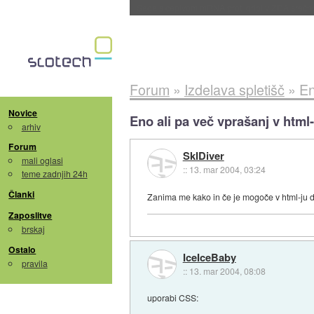
BMW v vozilih začel predvajati reklame
::
dane
Forum
»
Izdelava spletišč
»
En
Novice
Eno ali pa več vprašanj v html-
arhiv
Forum
SkIDiver
mali oglasi
::
13. mar 2004, 03:24
teme zadnjih 24h
Članki
Zanima me kako in če je mogoče v html-ju d
Zaposlitve
brskaj
Ostalo
IceIceBaby
pravila
::
13. mar 2004, 08:08
uporabi CSS: