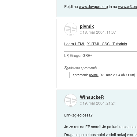
Pojdi na
www.devguru.org
in na
www.w3.or
pivmik
::
18. mar 2004, 11:07
Learn HTML, XHTML, CSS - Tutorials
LP, Gregor GRE^
Zgodovina sprememb…
spremenil:
pivmik
(
18. mar 2004 ob 11:08
)
WinsuckeR
::
19. mar 2004, 21:24
Lith- zgled cesa?
Je ze res da FP smrdi! Je pa tudi res da se
Drugace pa ce bos hotel vedeti nekaj vec stv