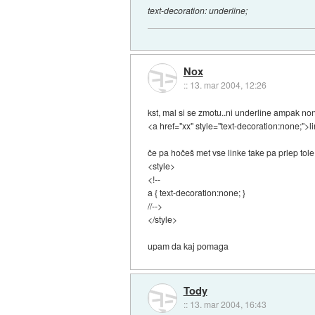
text-decoration: underline;
Nox
::
13. mar 2004, 12:26
kst, mal si se zmotu..ni underline ampak non
<a href="xx" style="text-decoration:none;">l
če pa hočeš met vse linke take pa prlep tol
<style>
<!--
a { text-decoration:none; }
//-->
</style>
upam da kaj pomaga
Tody
::
13. mar 2004, 16:43