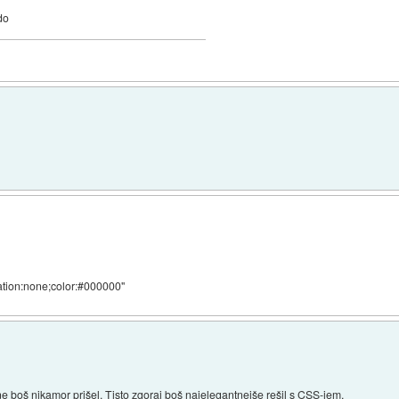
do
ration:none;color:#000000"
e boš nikamor prišel. Tisto zgoraj boš najelegantnejše rešil s CSS-jem.