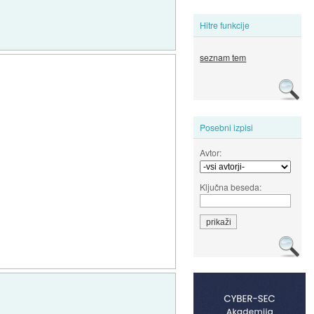
Hitre funkcije
seznam tem
Posebni izpisi
Avtor:
Ključna beseda: