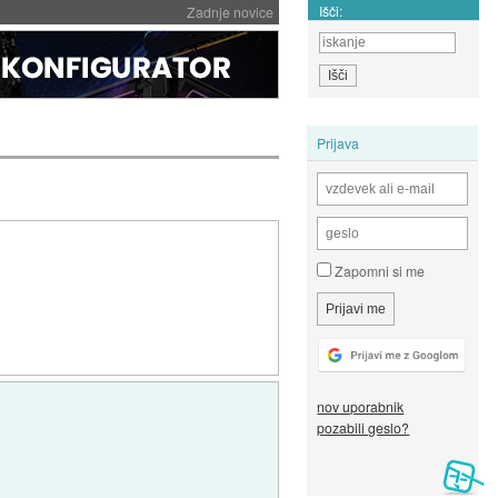
Išči:
Zadnje novice
Prijava
Zapomni si me
nov uporabnik
pozabili geslo?