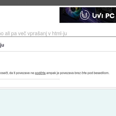
s ob 06:09
o ali pa več vprašanj v html-ju
ju
osečt, da ti povezave ne
podčrta
ampak je povezava brez črte pod besedilom.