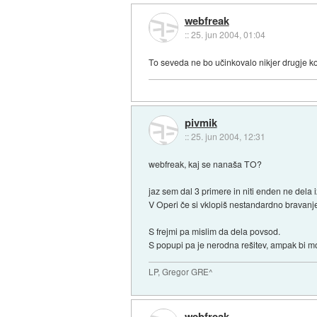
webfreak
::
25. jun 2004, 01:04
To seveda ne bo učinkovalo nikjer drugje kot
pivmik
::
25. jun 2004, 12:31
webfreak, kaj se nanaša TO?
jaz sem dal 3 primere in niti enden ne dela i
V Operi če si vklopiš nestandardno bravanje s
S frejmi pa mislim da dela povsod.
S popupi pa je nerodna rešitev, ampak bi mo
LP, Gregor GRE^
webfreak