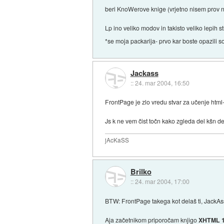
beri KnoWerove knige (vrjetno nisem prov 
Lp ino veliko modov in takisto veliko lepih st
*se moja packarija- prvo kar boste opazili s
Jackass
::
24. mar 2004, 16:50
FrontPage je zlo vredu stvar za učenje html-
Js k ne vem čist točn kako zgleda del kšn d
jAcKaSS
Brilko
::
24. mar 2004, 17:00
BTW: FrontPage takega kot delaš ti, JackAss t
Aja začetnikom priporočam knjigo
XHTML 1.