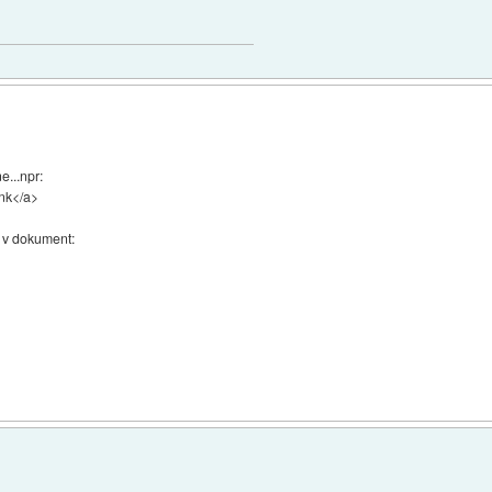
e...npr:
ink</a>
e v dokument: