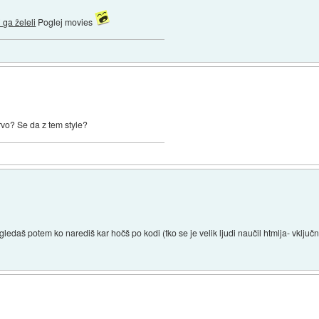
ga želeli
Poglej movies
o? Se da z tem style?
edaš potem ko narediš kar hočš po kodi (tko se je velik ljudi naučil htmlja- vklju