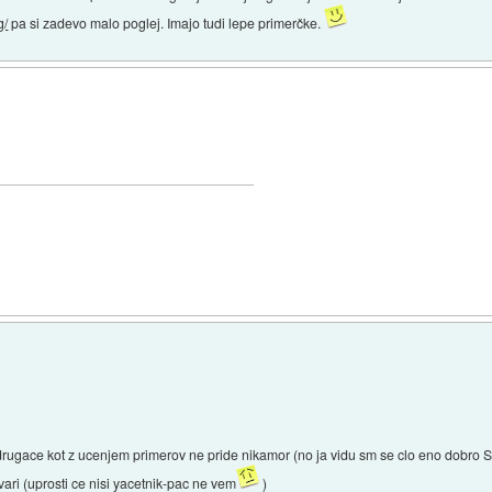
g/
pa si zadevo malo poglej. Imajo tudi lepe primerčke.
 drugace kot z ucenjem primerov ne pride nikamor (no ja vidu sm se clo eno dobro Sl
ari (uprosti ce nisi yacetnik-pac ne vem
)