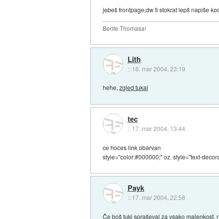
jebeš frontpage,dw ti stokrat lepš napiše ko
Berite Thomasa!
Lith
::
16. mar 2004, 23:19
hehe,
zgled tukaj
tec
::
17. mar 2004, 13:44
ce hoces link obarvan
style="color:#000000;" oz. style="text-deco
Payk
::
17. mar 2004, 22:58
Če boš tuki spraševal za vsako malenkost, n