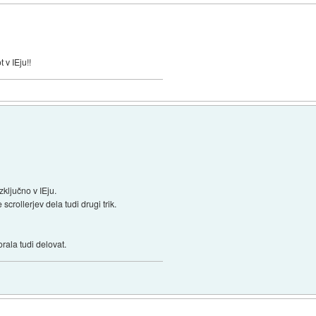
 v IEju!!
zključno v IEju.
crollerjev dela tudi drugi trik.
rala tudi delovat.