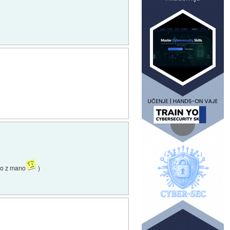
čno z mano
)