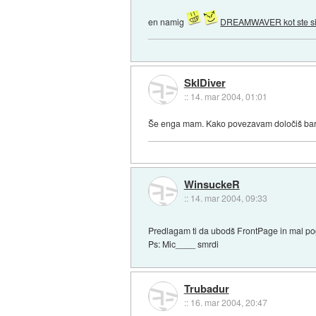
en namig
DREAMWAVER kot ste si 
SkIDiver
::
14. mar 2004, 01:01
Še enga mam. Kako povezavam določiš barv
WinsuckeR
::
14. mar 2004, 09:33
Predlagam ti da ubodš FrontPage in mal pogl
Ps: Mic____ smrdi
Trubadur
::
16. mar 2004, 20:47