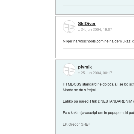
SkIDiver
::
24. jun 2004, 19:07
Nikjer na w3schools.com ne najdem ukaz, da 
pivmik
::
25. jun 2004, 00:17
HTML/CSS standard ne določa ali se bo scro
Morda se da s frejmi.
Lahko pa narediš trik z NESTANDARDNIM css-
Pa s kakim javascript-om in popupom, ki pač
LP, Gregor GRE^