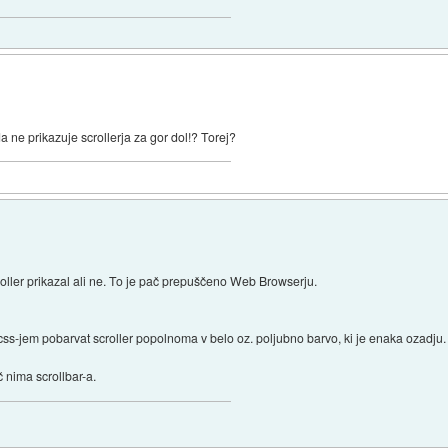
ne prikazuje scrollerja za gor dol!? Torej?
ller prikazal ali ne. To je pač prepuščeno Web Browserju.
jem pobarvat scroller popolnoma v belo oz. poljubno barvo, ki je enaka ozadju. N
 nima scrollbar-a.