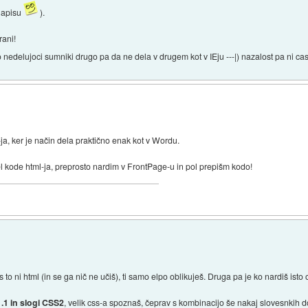
napisu
).
rani!
o nedelujoci sumniki drugo pa da ne dela v drugem kot v IEju ---|) nazalost pa ni ca
ja, ker je način dela praktično enak kot v Wordu.
el kode html-ja, preprosto nardim v FrontPage-u in pol prepišm kodo!
o ni html (in se ga nič ne učiš), ti samo elpo oblikuješ. Druga pa je ko nardiš isto
1 in slogi CSS2
, velik css-a spoznaš, čeprav s kombinacijo še nakaj slovesnkih d