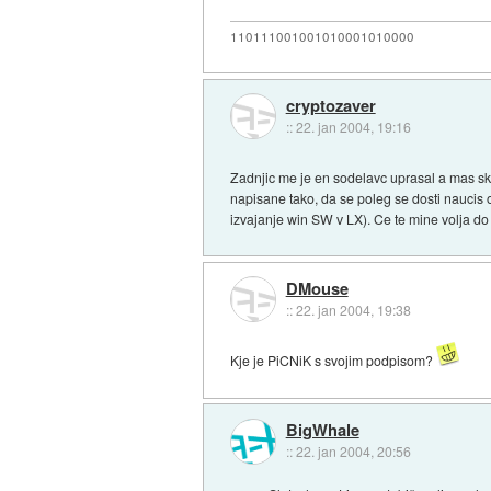
110111001001010001010000
cryptozaver
::
22. jan 2004, 19:16
Zadnjic me je en sodelavc uprasal a mas s
napisane tako, da se poleg se dosti naucis 
izvajanje win SW v LX). Ce te mine volja d
DMouse
::
22. jan 2004, 19:38
Kje je PiCNiK s svojim podpisom?
BigWhale
::
22. jan 2004, 20:56