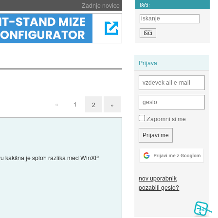
Išči:
Zadnje novice
Prijava
«
1
2
»
Zapomni si me
stvu kakšna je sploh razlika med WinXP
nov uporabnik
pozabili geslo?