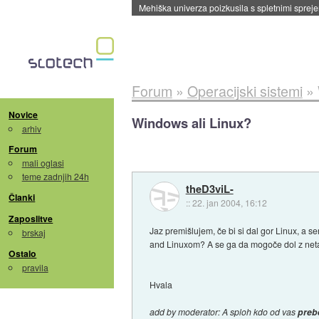
Mehiška univerza poizkusila s spletnimi sprejem
Forum
»
Operacijski sistemi
»
Novice
Windows ali Linux?
arhiv
Forum
mali oglasi
teme zadnjih 24h
theD3viL-
Članki
::
22. jan 2004, 16:12
Zaposlitve
Jaz premišlujem, če bi si dal gor Linux, a s
brskaj
and Linuxom? A se ga da mogoče dol z net
Ostalo
pravila
Hvala
add by moderator: A sploh kdo od vas
preb