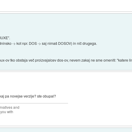
INUXE".
edninsko -> kot npr. DOS -> saj nimaš DOSOV) in nič drugega.
inux-ov tko obstaja več proizvajalcev dos-ov, nevem zakaj ne sme omeniti: "katere lin
? kaj pa novejse verzije? ste obupal?
rvatives and
 you with