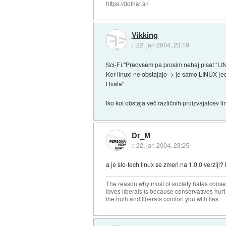
https://dolhar.si/
Vikking
::
22. jan 2004, 23:19
Sci-Fi:"Predvsem pa prosim nehaj pisat "L
Ker linuxi ne obstajajo -> je samo LINUX (
Hvala"
tko kot obstaja več različnih proizvajalcev l
Dr_M
::
22. jan 2004, 23:25
a je slo-tech linux se zmeri na 1.0.0 verziji
The reason why most of society hates conse
loves liberals is because conservatives hurt
the truth and liberals comfort you with lies.