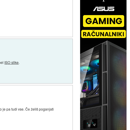
nel
ISO slike
.
 je pa tudi vse. Če želiš poganjati