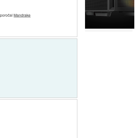
riporočal
Mandrake