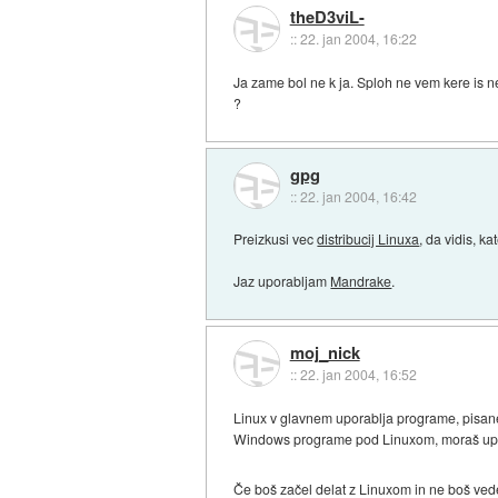
theD3viL-
::
22. jan 2004, 16:22
Ja zame bol ne k ja. Sploh ne vem kere is ne
?
gpg
::
22. jan 2004, 16:42
Preizkusi vec
distribucij Linuxa
, da vidis, k
Jaz uporabljam
Mandrake
.
moj_nick
::
22. jan 2004, 16:52
Linux v glavnem uporablja programe, pisane z
Windows programe pod Linuxom, moraš upora
Če boš začel delat z Linuxom in ne boš vede