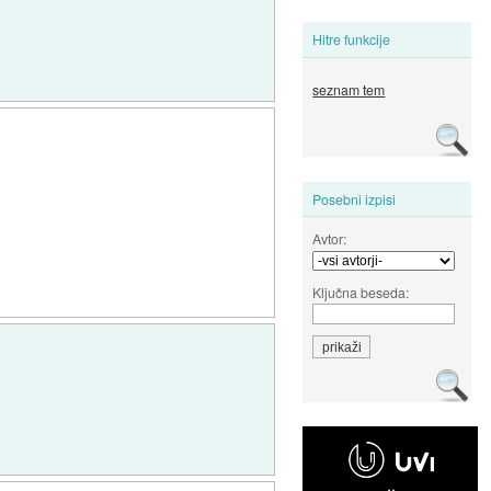
Hitre funkcije
seznam tem
Posebni izpisi
Avtor:
Ključna beseda: