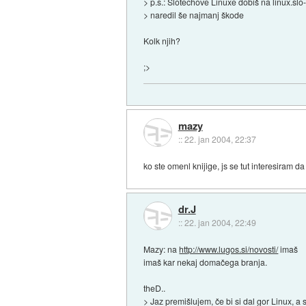
> p.s.: Slotechove Linuxe dobiš na linux.slo
> naredil še najmanj škode
Kolk njih?
;>
mazy
::
22. jan 2004, 22:37
ko ste omenl knijige, js se tut interesiram d
dr.J
::
22. jan 2004, 22:49
Mazy: na
http://www.lugos.si/novosti/
imaš
imaš kar nekaj domačega branja.
theD..
> Jaz premišlujem, če bi si dal gor Linux, a 