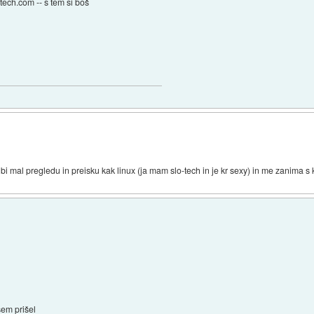
-tech.com -- s tem si boš
a bi mal pregledu in preisku kak linux (ja mam slo-tech in je kr sexy) in me zanima s 
sem prišel