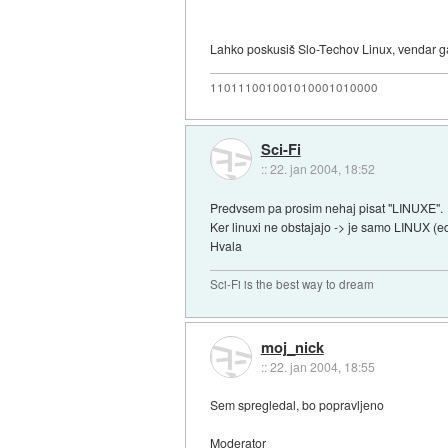
Lahko poskusiš Slo-Techov Linux, vendar ga 
110111001001010001010000
Sci-Fi
::
22. jan 2004, 18:52
Predvsem pa prosim nehaj pisat "LINUXE".
Ker linuxi ne obstajajo -> je samo LINUX (
Hvala
Sci-Fi is the best way to dream
moj_nick
::
22. jan 2004, 18:55
Sem spregledal, bo popravljeno
Moderator