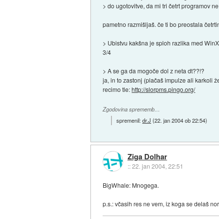
> do ugotovitve, da mi tri četrt programov n
pametno razmišljaš. če ti bo preostala četrti
> Ubistvu kakšna je sploh razlika med Wi
3/4
> A se ga da mogoče dol z neta dt??!?
ja, in to zastonj (plačaš impulze ali karkoli ž
recimo tle:
http://slorpms.pingo.org/
Zgodovina sprememb…
spremenil:
dr.J
(
22. jan 2004 ob 22:54
)
Ziga Dolhar
::
22. jan 2004, 22:51
BigWhale: Mnogega.
p.s.: včasih res ne vem, iz koga se delaš norc