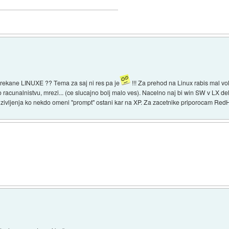
krekane LINUXE ?? Tema za saj ni res pa je
!!! Za prehod na Linux rabis mal vo
o racunalnistvu, mrezi... (ce slucajno bolj malo ves). Nacelno naj bi win SW v LX d
o zivljenja ko nekdo omeni "prompt" ostani kar na XP. Za zacetnike priporocam RedH