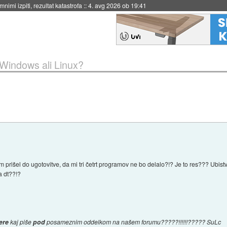
nimi izpiti, rezultat katastrofa
::
4. avg 2026 ob 19:41
Windows ali Linux?
em prišel do ugotovitve, da mi tri četrt programov ne bo delalo?!? Je to res??? Ubi
a dt??!?
ere
kaj piše
pod
posameznim oddelkom na našem forumu?????!!!!!!????? SuLc