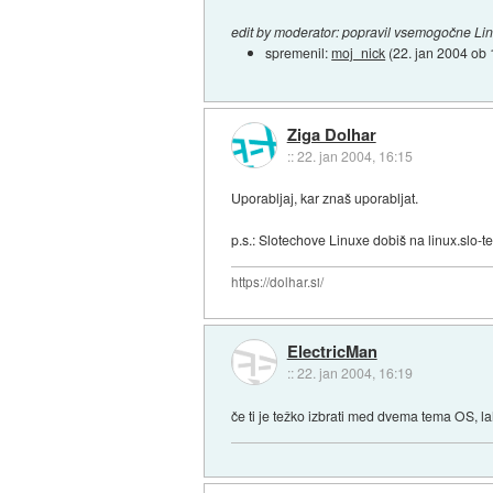
edit by moderator: popravil vsemogočne Li
spremenil:
moj_nick
(
22. jan 2004 ob 
Ziga Dolhar
::
22. jan 2004, 16:15
Uporabljaj, kar znaš uporabljat.
p.s.: Slotechove Linuxe dobiš na linux.slo-t
https://dolhar.si/
ElectricMan
::
22. jan 2004, 16:19
če ti je težko izbrati med dvema tema OS, la