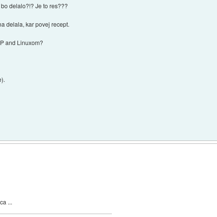
e bo delalo?!? Je to res???
na delala, kar povej recept.
nXP and Linuxom?
e).
a ...