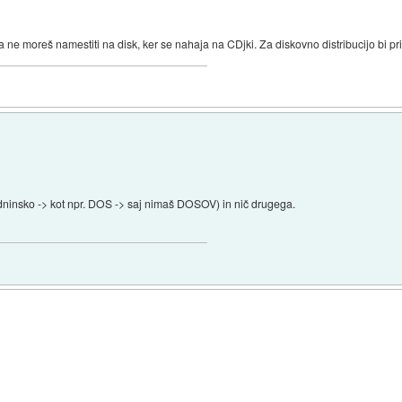
ne moreš namestiti na disk, ker se nahaja na CDjki. Za diskovno distribucijo bi p
edninsko -> kot npr. DOS -> saj nimaš DOSOV) in nič drugega.