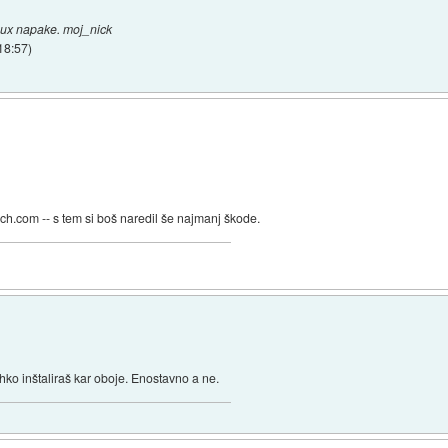
nux napake. moj_nick
18:57
)
ech.com -- s tem si boš naredil še najmanj škode.
hko inštaliraš kar oboje. Enostavno a ne.