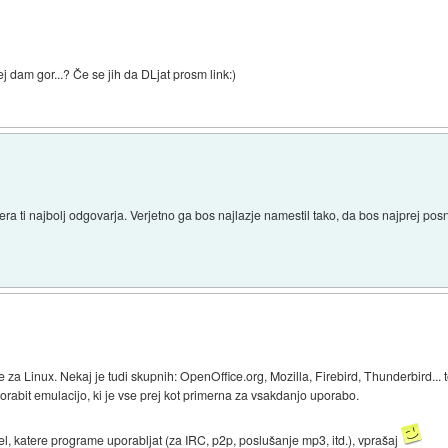
j dam gor...? Če se jih da DLjat prosm link:)
atera ti najbolj odgovarja. Verjetno ga bos najlazje namestil tako, da bos najprej pos
a Linux. Nekaj je tudi skupnih: OpenOffice.org, Mozilla, Firebird, Thunderbird... to
bit emulacijo, ki je vse prej kot primerna za vsakdanjo uporabo.
l, katere programe uporabljat (za IRC, p2p, poslušanje mp3, itd.), vprašaj