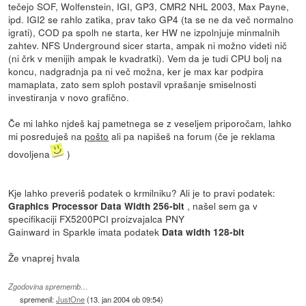
tečejo SOF, Wolfenstein, IGI, GP3, CMR2 NHL 2003, Max Payne,
ipd. IGI2 se rahlo zatika, prav tako GP4 (ta se ne da več normalno
igrati), COD pa spolh ne starta, ker HW ne izpolnjuje minmalnih
zahtev. NFS Underground sicer starta, ampak ni možno videti nič
(ni črk v menijih ampak le kvadratki). Vem da je tudi CPU bolj na
koncu, nadgradnja pa ni več možna, ker je max kar podpira
mamaplata, zato sem sploh postavil vprašanje smiselnosti
investiranja v novo grafično.
Če mi lahko njdeš kaj pametnega se z veseljem priporočam, lahko
mi posreduješ na
pošto
ali pa napišeš na forum (če je reklama
dovoljena
)
Kje lahko preveriš podatek o krmilniku? Ali je to pravi podatek:
, našel sem ga v
Graphics Processor Data Width 256-bit
specifikaciji FX5200PCI proizvajalca PNY
Gainward in Sparkle imata podatek
Data width 128-bit
Že vnaprej hvala
Zgodovina sprememb…
spremenil:
JustOne
(
13. jan 2004 ob 09:54
)