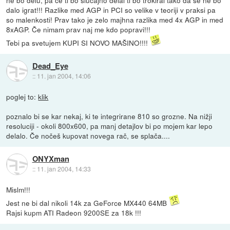
dalo igrat!!! Razlike med AGP in PCI so velike v teoriji v praksi pa
so malenkosti! Prav tako je zelo majhna razlika med 4x AGP in med
8xAGP. Če nimam prav naj me kdo popravi!!!
Tebi pa svetujem KUPI SI NOVO MAŠINO!!!!
Dead_Eye
::
11. jan 2004, 14:06
poglej to:
klik
poznalo bi se kar nekaj, ki te integrirane 810 so grozne. Na nižji
resoluciji - okoli 800x600, pa manj detajlov bi po mojem kar lepo
delalo. Če nočeš kupovat novega rač, se splača....
ONYXman
::
11. jan 2004, 14:33
Mislm!!!
Jest ne bi dal nikoli 14k za GeForce MX440 64MB
Rajsi kupm ATI Radeon 9200SE za 18k !!!