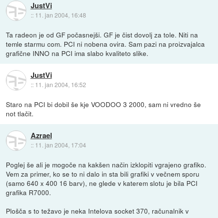
JustVi
::
11. jan 2004, 16:48
Ta radeon je od GF počasnejši. GF je čist dovolj za tole. Niti na
temle starmu com. PCI ni nobena ovira. Sam pazi na proizvajalca
grafične INNO na PCI ima slabo kvaliteto slike.
JustVi
::
11. jan 2004, 16:52
Staro na PCI bi dobil še kje VOODOO 3 2000, sam ni vredno še
not tlačit.
Azrael
::
11. jan 2004, 17:04
Poglej še ali je mogoče na kakšen način izklopiti vgrajeno grafiko.
Vem za primer, ko se to ni dalo in sta bili grafiki v večnem sporu
(samo 640 x 400 16 barv), ne glede v katerem slotu je bila PCI
grafika R7000.
Plošča s to težavo je neka Intelova socket 370, računalnik v