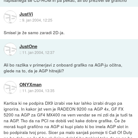
JustVi
::
9. jan 2004, 12:25
Smisel je že samo zaradi 2D-ja.
JustOne
::
11. jan 2004, 12:37
Ali bo razlika v primerjavi z onboard grafiko na AGP-ju očitna,
glede na to, da je AGP hitrejši?
ONYXman
::
11. jan 2004, 13:35
Kartica ki ne podpira DX9 izrabi vse kar lahko izrabi drugo pa
ignorira. In kakor jst vem je RADEON 9200 na AGP 4x, GF FX
5200 na AGP za GF4 MX400 ne vem vendar se mi zdi da je tudi ta
na AGP. Tko da na PCI ne dobiš več kake dobre grafike. Če že
moraš kupit grafično na AGP si kupi plato ki bo imela AGP slot in
bo podpirala tvoj proc. Sicer pa malo sanjaš pomoje ti Call Of Duty
ne bo delu, pa če ti bo slučajno delal ti bo trokiral tako da se ne bo