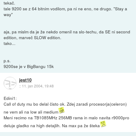
tekač.
tale 9200 se z 64 bitnim vodilom, pa ni ne eno, ne drugo. "Stay a
way"
aja, pa mislm da je že nekdo omenil na slo-techu, da SE ni second
edition, marveč SLOW edition.
tako...
p.s.
9200se je v BigBangu 15k
jest10
::
11. jan 2004, 19:48
Edini1:
Call of duty mu bo delal čisto ok. Zdej zaradi procesorja(celeron)
ne vem ali na low ali medium
Meni recimo na TB1085MHz 256MB rama in malo navita r9000pro
deluje gladko na high detajlih. Na max pa že šteka