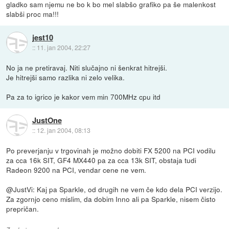
gladko sam njemu ne bo k bo mel slabšo grafiko pa še malenkost
slabši proc ma!!!
jest10
::
11. jan 2004, 22:27
No ja ne pretiravaj. Niti slučajno ni šenkrat hitrejši.
Je hitrejši samo razlika ni zelo velika.
Pa za to igrico je kakor vem min 700MHz cpu itd
JustOne
::
12. jan 2004, 08:13
Po preverjanju v trgovinah je možno dobiti FX 5200 na PCI vodilu
za cca 16k SIT, GF4 MX440 pa za cca 13k SIT, obstaja tudi
Radeon 9200 na PCI, vendar cene ne vem.
@JustVi: Kaj pa Sparkle, od drugih ne vem če kdo dela PCI verzijo.
Za zgornjo ceno mislim, da dobim Inno ali pa Sparkle, nisem čisto
prepričan.