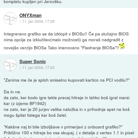
kompletu kupljen pri Jerovšku.
ONYXman
::
11. jan 2004, 17:29
Integrerano grafiko se da izklopit v BIOSu!! Če pa slučajno BIOS
nima opcije za izklučitev(malo možnosti) ga moraš nadgradit z
novejšo verzijo BIOSa Tako imenovano "Flashanje BIOSa"!!
Super Sonic
::
11. jan 2004, 17:53
"Zanima me če je sploh smiselno kupovati kartico na PCI vodilu?"
Da in ne.
da zato, ker bodo igre tekle precej hitreje in lahko boš igral marsi
kar (z izjemo BF1942)
ne zato, ker je 20 jurjev velika naložba in v prihodnje spet ne boš
mogu špilat tistega kar boš želel.
"Kakšne naj bi bile izboljšave v primerjavi z onboard grafiko?"
Približno 100 x hitreje bo vse skupaj. ( v detalje z vertex 1.1 in pixel