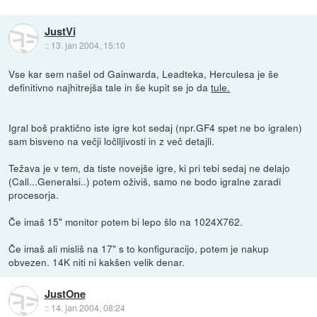
JustVi
::
13. jan 2004, 15:10
Vse kar sem našel od Gainwarda, Leadteka, Herculesa je še
definitivno najhitrejša tale in še kupit se jo da
tule.
Igral boš praktično iste igre kot sedaj (npr.GF4 spet ne bo igralen)
sam bisveno na večji ločlljivosti in z več detajli.
Težava je v tem, da tiste novejše igre, ki pri tebi sedaj ne delajo
(Call...Generalsi..) potem oživiš, samo ne bodo igralne zaradi
procesorja.
Če imaš 15" monitor potem bi lepo šlo na 1024X762.
Če imaš ali misliš na 17" s to konfiguracijo, potem je nakup
obvezen. 14K niti ni kakšen velik denar.
JustOne
::
14. jan 2004, 08:24