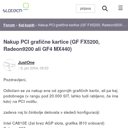
☰
Forum
»
Kaj kupiti
»
Nakup PCI grafične kartice (GF FX5200, Radeon9200 ali GF4 MX440)
Nakup PCI grafične kartice (GF FX5200,
Radeon9200 ali GF4 MX440)
JustOne
::
9. jan 2004, 09:53
Pozdravljeni,
Odločam se za nakup ene od zgornjih grafičnih kartic, ali pa kaj
podobnega (v rangu pod 20.000 SIT, lahko tudi rabljeno, če ima
kdo) na PCI vodilu.
zadeva naj bi čimbolje delovala v sledeči konfiguraciji:
Intel CA810E (žal brez AGP slota, grafika I810 onboard)