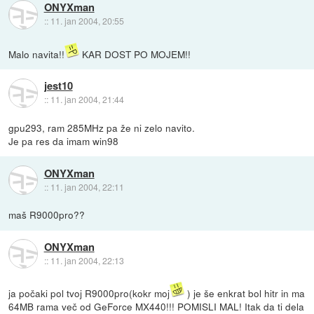
ONYXman
::
11. jan 2004, 20:55
Malo navita!!
KAR DOST PO MOJEM!!
jest10
::
11. jan 2004, 21:44
gpu293, ram 285MHz pa že ni zelo navito.
Je pa res da imam win98
ONYXman
::
11. jan 2004, 22:11
maš R9000pro??
ONYXman
::
11. jan 2004, 22:13
ja počaki pol tvoj R9000pro(kokr moj
) je še enkrat bol hitr in ma
64MB rama več od GeForce MX440!!! POMISLI MAL! Itak da ti dela