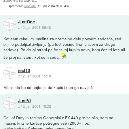
Zgodovina sprememb…
spremenil:
JustOne
(
12. jan 2004 ob 09:43
)
JustOne
::
12. jan 2004, 09:48
Kot sem rekel, mi mašina za normalno delo povsem zadošča, rad
bi ji le podaljšal življenje (pa tudi večino financ rabim za druge
zadeve). Po drugi strani pa če takoj kupim novo, bom čez tri leta ali
še prej na istem, kot sem sedaj.
jest10
::
12. jan 2004, 15:19
Mislim da bo še najbolje da kupiš fx pa ga naviješ
JustVi
::
12. jan 2004, 18:32
Call of Duty in recimo Generalsi z FX 440 gre za silo, sam na
mašini, ki iz te kartice potregne vse (2000+ npr.)
lahko boš na Celeronu tako komot igral ...