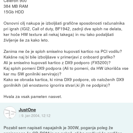
Celeron 900
384 MB RAM
15Gb HDD
Osnovni cilj nakupa je izboljšati grafične sposobnosti računalnika
pri igrah (IGI2, Call of duty, BF1942, zadnji dve sploh ne delata,
ker hoče HW texture ali nekaj takega) in mu tako podaljšati
življenje še za kako leto.
Zanima me če je sploh smiselno kupovati kartico na PCI vodilu?
Kakšne naj bi bile izboljšave v primerjavi z onboard grafiko?
Ali je smiselno kupovati kartico z DX9 podporo (FX5200)?
Kaj sploh pomeni DX9 podpora (Ali to pomeni, da HW izkorišča vse
kar mu SW gonilniki servirajo)?
Kako se obnaša kartica, ki nima DX9 podpore, ob naloženih DX9
gonilnikih (ali enostavno ignorira stvari,ki jih ne podpira)?
Hvala za vsak pameten nasvet.
JustOne
::
9. jan 2004, 12:12
Pozabil sem napisati napajalnik je 300W, poganja poleg že
napisanega še CD-ROM in pa pekač, ali bo preživel še grafično