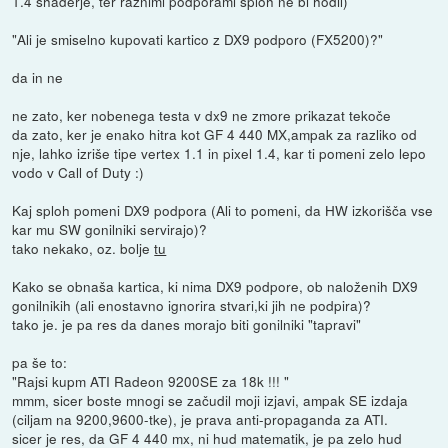
1.4 shaderje, ter raznimi podporami sploh ne bi hodil)
"Ali je smiselno kupovati kartico z DX9 podporo (FX5200)?"
da in ne
ne zato, ker nobenega testa v dx9 ne zmore prikazat tekoče
da zato, ker je enako hitra kot GF 4 440 MX,ampak za razliko od
nje, lahko izriše tipe vertex 1.1 in pixel 1.4, kar ti pomeni zelo lepo
vodo v Call of Duty :)
Kaj sploh pomeni DX9 podpora (Ali to pomeni, da HW izkorišča vse
kar mu SW gonilniki servirajo)?
tako nekako, oz. bolje
tu
Kako se obnaša kartica, ki nima DX9 podpore, ob naloženih DX9
gonilnikih (ali enostavno ignorira stvari,ki jih ne podpira)?
tako je. je pa res da danes morajo biti gonilniki "tapravi"
pa še to:
"Rajsi kupm ATI Radeon 9200SE za 18k !!! "
mmm, sicer boste mnogi se začudil moji izjavi, ampak SE izdaja
(ciljam na 9200,9600-tke), je prava anti-propaganda za ATI.
sicer je res, da GF 4 440 mx, ni hud matematik, je pa zelo hud