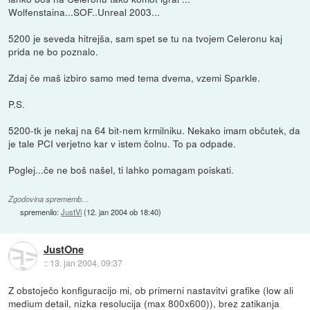
Wolfenstaina...SOF..Unreal 2003...
5200 je seveda hitrejša, sam spet se tu na tvojem Celeronu kaj
prida ne bo poznalo.
Zdaj če maš izbiro samo med tema dvema, vzemi Sparkle.
P.S.
5200-tk je nekaj na 64 bit-nem krmilniku. Nekako imam občutek, da
je tale PCI verjetno kar v istem čolnu. To pa odpade.
Poglej...če ne boš našel, ti lahko pomagam poiskati.
Zgodovina sprememb…
spremenilo:
JustVi
(
12. jan 2004 ob 18:40
)
JustOne
::
13. jan 2004, 09:37
Z obstoječo konfiguracijo mi, ob primerni nastavitvi grafike (low ali
medium detail, nizka resolucija (max 800x600)), brez zatikanja