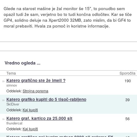
Glede na starost mašine je žal monitor še 15", to ponudbo sem
opazil tudi že sam, verjetno bo to tudi končna odločitev. Kar se tiče
GP4, solidno deluje na Xpert2000 32MB, zato mislim, da bi GF4 to
moral prebaviti. Hvala za pomoč in koristne informacije.
Vredno ogleda ...
Tema
Sporočila
»
Katero grafično ste že imeli ?
190
simnov
Oddelek:
Strojna oprema
»
Katero grafiko kupiti do 5 tisoč-rabljeno
39
SkIDiver
Oddelek:
Kaj kupiti
»
Katero graf. kartico za 25.000 sit
56
thundercat
Oddelek:
Kaj kupiti