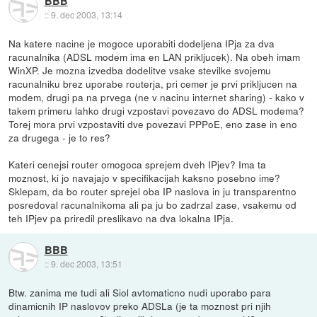
BBB
::
9. dec 2003, 13:14
Na katere nacine je mogoce uporabiti dodeljena IPja za dva
racunalnika (ADSL modem ima en LAN prikljucek). Na obeh imam
WinXP. Je mozna izvedba dodelitve vsake stevilke svojemu
racunalniku brez uporabe routerja, pri cemer je prvi prikljucen na
modem, drugi pa na prvega (ne v nacinu internet sharing) - kako v
takem primeru lahko drugi vzpostavi povezavo do ADSL modema?
Torej mora prvi vzpostaviti dve povezavi PPPoE, eno zase in eno
za drugega - je to res?
Kateri cenejsi router omogoca sprejem dveh IPjev? Ima ta
moznost, ki jo navajajo v specifikacijah kaksno posebno ime?
Sklepam, da bo router sprejel oba IP naslova in ju transparentno
posredoval racunalnikoma ali pa ju bo zadrzal zase, vsakemu od
teh IPjev pa priredil preslikavo na dva lokalna IPja.
BBB
::
9. dec 2003, 13:51
Btw. zanima me tudi ali Siol avtomaticno nudi uporabo para
dinamicnih IP naslovov preko ADSLa (je ta moznost pri njih