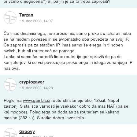
privzeto omogocena?) ali pa jih je za to treba zaprositi?
Tarzan
::
9. dec 2003, 14:07
Če imaš dinamičnega, ne zarosiš nič, samo preko switcha ali huba
se na modem povežeš in se avtomatsko oba povežeta na svoj IP.
Če zaprosiš pa za statičen IP, imaš samo še enega in ti noben
switch, hub ali router več ne pomaga.
Lahko si samo še narediš linux router ijn gor spraviš še pa še
komjuterjev, ki se vsi povezujejo preko enga in istega zunanjega IP
naslova.
cryptozaver
::
9. dec 2003, 14:28
Poglej na
www.gambit.si
routercki stanejo okol 12ksit. Napol
zastonj. S stalisca varnosti je vsekakor dobro da mas NAT (pa se
kaj mogoce). Poleg tega pa dodajas za routerjem se kaksno
masino (253 :-)). Skratka dobra investicija.
Groovy