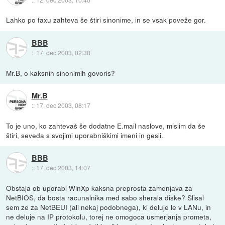
Lahko po faxu zahteva še štiri sinonime, in se vsak poveže gor.
BBB
::
17. dec 2003, 02:38
Mr.B, o kaksnih sinonimih govoris?
Mr.B
::
17. dec 2003, 08:17
To je uno, ko zahtevaš še dodatne E.mail naslove, mislim da še
štiri, seveda s svojimi uporabniškimi imeni in gesli.
BBB
::
17. dec 2003, 14:07
Obstaja ob uporabi WinXp kaksna preprosta zamenjava za
NetBIOS, da bosta racunalnika med sabo sherala diske? Slisal
sem ze za NetBEUI (ali nekaj podobnega), ki deluje le v LANu, in
ne deluje na IP protokolu, torej ne omogoca usmerjanja prometa,