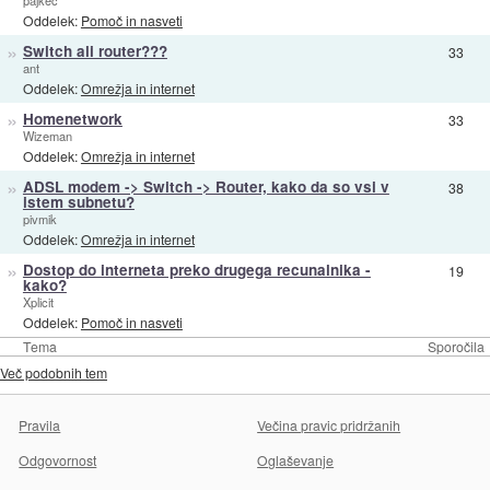
Oddelek:
Pomoč in nasveti
»
Switch ali router???
33
ant
Oddelek:
Omrežja in internet
»
Homenetwork
33
Wizeman
Oddelek:
Omrežja in internet
»
ADSL modem -> Switch -> Router, kako da so vsi v
38
istem subnetu?
pivmik
Oddelek:
Omrežja in internet
»
Dostop do interneta preko drugega recunalnika -
19
kako?
Xplicit
Oddelek:
Pomoč in nasveti
Tema
Sporočila
Več podobnih tem
Pravila
Večina pravic pridržanih
Odgovornost
Oglaševanje