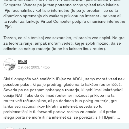
Computer. Vendar pa je tam potrebno rocno vpisati tako lokalne
IPje racunalnikov kot tiste internetne (to pa je problem, ce se ta
dinamicno spremenja ob vsakem priklopu na internet - ne vem ali
ta router za funkcijo Virtual Computer podpira dinamicne internetne
IPje).
Tarzan, ce si s tem kaj vec seznanjen, mi prosim vec napisi. Ne gre
za teoretiziranje, ampak moram vedeti, kaj je sploh mozno, da se
odlocim za nakup routerja (ta ne bo kaksen linux router).
Mr.B
::
9. dec 2003, 14:55
Siol ti omogoča več statičnih IP-jev za ADSL, samo moraš vzeti nek
poseben paket, ki pa je predrag, glede na to kakšen router iščeš.
Seveda pa ne poznam nobenega routerja, ki nebi imel kakršnekoli
opcije NAT. Tako da če imaš router ter možnost priklopa na ta
router več računalnikov, ali pa dodaten hub poleg routerja, gre
lahko več računalnikov hkrati na internet, seveda so tu
problematični le ti. forwardi portov, recimo za emulo, ki ti preko
istega porta ne more iti na internet oz. se povezati s HI IDjem.....