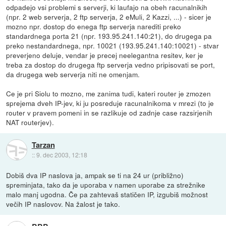
odpadejo vsi problemi s serverji, ki laufajo na obeh racunalnikih
(npr. 2 web serverja, 2 ftp serverja, 2 eMuli, 2 Kazzi, ...) - sicer je
mozno npr. dostop do enega ftp serverja narediti preko
standardnega porta 21 (npr. 193.95.241.140:21), do drugega pa
preko nestandardnega, npr. 10021 (193.95.241.140:10021) - stvar
preverjeno deluje, vendar je precej neelegantna resitev, ker je
treba za dostop do drugega ftp serverja vedno pripisovati se port,
da drugega web serverja niti ne omenjam.
Ce je pri Siolu to mozno, me zanima tudi, kateri router je zmozen
sprejema dveh IP-jev, ki ju posreduje racunalnikoma v mrezi (to je
router v pravem pomeni in se razlikuje od zadnje case razsirjenih
NAT routerjev).
Tarzan
::
9. dec 2003, 12:18
Dobiš dva IP naslova ja, ampak se ti na 24 ur (približno)
spreminjata, tako da je uporaba v namen uporabe za strežnike
malo manj ugodna. Če pa zahtevaš statičen IP, izgubiš možnost
večih IP naslovov. Na žalost je tako.