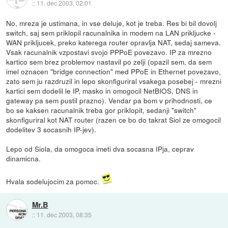
::
11. dec 2003, 02:01
No, mreza je ustimana, in vse deluje, kot je treba. Res bi bil dovolj
switch, saj sem priklopil racunalnika in modem na LAN prikljucke -
WAN prikljucek, preko katerega router opravlja NAT, sedaj sameva.
Vsak racunalnik vzpostavi svojo PPPoE povezavo. IP za mrezno
kartico sem brez problemov nastavil po zelji (opazil sem, da sem
imel oznacen "bridge connection" med PPoE in Ethernet povezavo,
zato sem ju razdruzil in lepo skonfiguriral vsakega posebej - mrezni
kartici sem dodelil le IP, masko in omogocil NetBIOS, DNS in
gateway pa sem pustil prazno). Vendar pa bom v prihodnosti, ce
bo se kaksen racunalnik treba gor priklopit, sedanji "switch"
skonfiguriral kot NAT router (razen ce bo do takrat Siol ze omogocil
dodelitev 3 socasnih IP-jev).
Lepo od Siola, da omogoca imeti dva socasna IPja, ceprav
dinamicna.
Hvala sodelujocim za pomoc.
Mr.B
::
11. dec 2003, 08:35