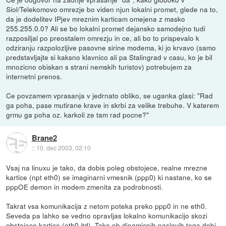
Siol/Telekomovo omrezje bo viden njun lokalni promet, glede na to,
da je dodelitev IPjev mreznim karticam omejena z masko
255.255.0.0? Ali se bo lokalni promet dejansko samodejno tudi
razposiljal po preostalem omrezju in ce, ali bo to prispevalo k
odziranju razpolozljive pasovne sirine modema, ki jo krvavo (samo
predstavljajte si kaksno klavnico ali pa Stalingrad v casu, ko je bil
mnozicno obiskan s strani nemskih turistov) potrebujem za
internetni prenos.
Ce povzamem vprasanja v jedrnato obliko, se uganka glasi: "Rad
ga poha, pase mutirane krave in skrbi za velike trebuhe. V katerem
grmu ga poha oz. karkoli ze tam rad pocne?"
Brane2
::
10. dec 2003, 02:10
Vsaj na linuxu je tako, da dobis poleg obstojece, realne mrezne
kartice (npt eth0) se imaginarni vmesnik (ppp0) ki nastane, ko se
pppOE demon in modem zmenita za podrobnosti.
Takrat vsa komunikacija z netom poteka preko ppp0 in ne eth0.
Seveda pa lahko se vedno opravljas lokalno komunikacijo skozi
obstojece kartice (eth0 itd). Tako ob dinamicnih naslovih tega dobi