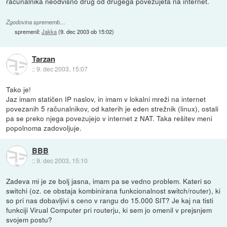
računalnika neodvisno drug od drugega povezujeta na internet.
Zgodovina sprememb…
spremenil:
Jakka
(
9. dec 2003 ob 15:02
)
Tarzan
::
9. dec 2003, 15:07
Tako je!
Jaz imam statičen IP naslov, in imam v lokalni mreži na internet
povezanih 5 računalnikov, od katerih je eden strežnik (linux), ostali
pa se preko njega povezujejo v internet z NAT. Taka rešitev meni
popolnoma zadovoljuje.
BBB
::
9. dec 2003, 15:10
Zadeva mi je ze bolj jasna, imam pa se vedno problem. Kateri so
switchi (oz. ce obstaja kombinirana funkcionalnost switch/router), ki
so pri nas dobavljivi s ceno v rangu do 15.000 SIT? Je kaj na tisti
funkciji Virual Computer pri routerju, ki sem jo omenil v prejsnjem
svojem postu?