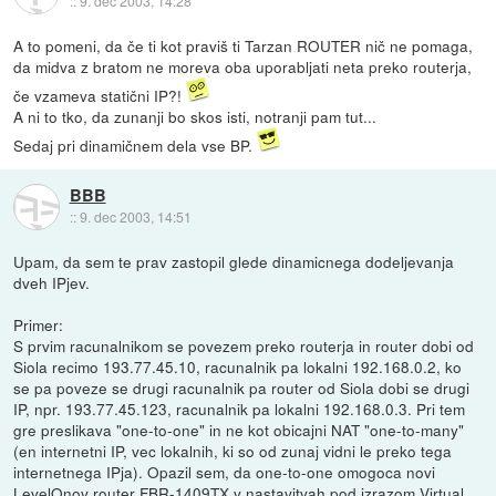
::
9. dec 2003, 14:28
A to pomeni, da če ti kot praviš ti Tarzan ROUTER nič ne pomaga,
da midva z bratom ne moreva oba uporabljati neta preko routerja,
če vzameva statični IP?!
A ni to tko, da zunanji bo skos isti, notranji pam tut...
Sedaj pri dinamičnem dela vse BP.
BBB
::
9. dec 2003, 14:51
Upam, da sem te prav zastopil glede dinamicnega dodeljevanja
dveh IPjev.
Primer:
S prvim racunalnikom se povezem preko routerja in router dobi od
Siola recimo 193.77.45.10, racunalnik pa lokalni 192.168.0.2, ko
se pa poveze se drugi racunalnik pa router od Siola dobi se drugi
IP, npr. 193.77.45.123, racunalnik pa lokalni 192.168.0.3. Pri tem
gre preslikava "one-to-one" in ne kot obicajni NAT "one-to-many"
(en internetni IP, vec lokalnih, ki so od zunaj vidni le preko tega
internetnega IPja). Opazil sem, da one-to-one omogoca novi
LevelOnov router FBR-1409TX v nastavitvah pod izrazom Virtual