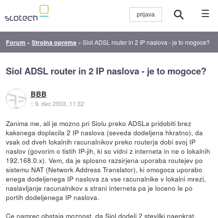
☰
Forum
»
Strojna oprema
»
Siol ADSL router in 2 IP naslova - je to mogoce?
Siol ADSL router in 2 IP naslova - je to mogoce?
BBB
::
9. dec 2003, 11:32
Zanima me, ali je mozno pri Siolu preko ADSLa pridobiti brez
kaksnega doplacila 2 IP naslova (seveda dodeljena hkratno), da
vsak od dveh lokalnih racunalnikov preko routerja dobi svoj IP
naslov (govorim o tistih IP-jih, ki so vidni z interneta in ne o lokalnih
192.168.0.x). Vem, da je splosno razsirjena uporaba routejev po
sistemu NAT (Network Address Translator), ki omogoca uporabo
enega dodeljenega IP naslova za vse racunalnike v lokalni mrezi,
naslavljanje racunalnikov s strani interneta pa je loceno le po
portih dodeljenega IP naslova.
Ce namrec obstaja moznost, da Siol dodeli 2 stevilki naenkrat,