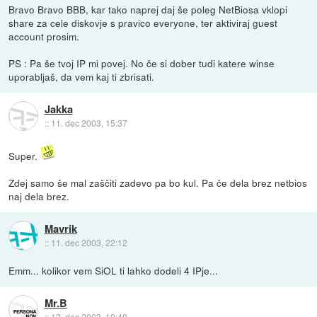
Bravo Bravo BBB, kar tako naprej daj še poleg NetBiosa vklopi
share za cele diskovje s pravico everyone, ter aktiviraj guest
account prosim.
PS : Pa še tvoj IP mi povej. No če si dober tudi katere winse
uporabljaš, da vem kaj ti zbrisati.
Jakka
::
11. dec 2003, 15:37
Super.
Zdej samo še mal zaščiti zadevo pa bo kul. Pa če dela brez netbios
naj dela brez.
Mavrik
::
11. dec 2003, 22:12
Emm... kolikor vem SiOL ti lahko dodeli 4 IPje...
Mr.B
::
12. dec 2003, 10:40