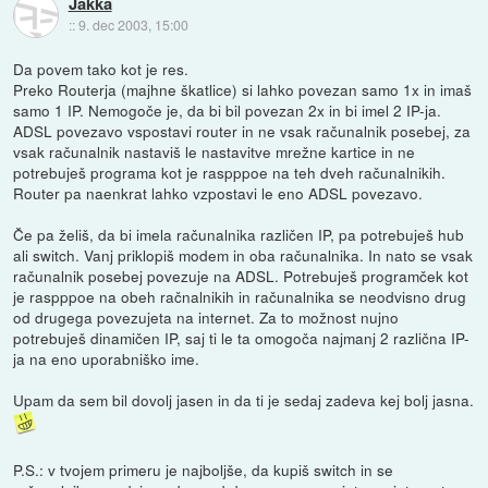
Jakka
::
9. dec 2003, 15:00
Da povem tako kot je res.
Preko Routerja (majhne škatlice) si lahko povezan samo 1x in imaš
samo 1 IP. Nemogoče je, da bi bil povezan 2x in bi imel 2 IP-ja.
ADSL povezavo vspostavi router in ne vsak računalnik posebej, za
vsak računalnik nastaviš le nastavitve mrežne kartice in ne
potrebuješ programa kot je raspppoe na teh dveh računalnikih.
Router pa naenkrat lahko vzpostavi le eno ADSL povezavo.
Če pa želiš, da bi imela računalnika različen IP, pa potrebuješ hub
ali switch. Vanj priklopiš modem in oba računalnika. In nato se vsak
računalnik posebej povezuje na ADSL. Potrebuješ programček kot
je raspppoe na obeh račnalnikih in računalnika se neodvisno drug
od drugega povezujeta na internet. Za to možnost nujno
potrebuješ dinamičen IP, saj ti le ta omogoča najmanj 2 različna IP-
ja na eno uporabniško ime.
Upam da sem bil dovolj jasen in da ti je sedaj zadeva kej bolj jasna.
P.S.: v tvojem primeru je najboljše, da kupiš switch in se