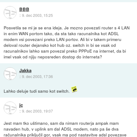
BBB
::
9. dec 2003, 15:25
Posvetila se mi je se ena ideja. Je mozno povezati router s 4 LAN
in enim WAN portom tako, da sta tako racunalnika kot ADSL
modem vsi povezani preko LAN portov. Ali bi v takem primeru
deloval router dejansko kot hub oz. switch in bi se vsak od
racunalnikov lahko sam povezal preko PPPoE na internet, da bi
imel vsak od njiju neposreden dostop do interneta?
Jakka
::
9. dec 2003, 17:36
Lahko deluje tudi samo kot switch.
jc
::
9. dec 2003, 19:07
Jest mam tko uštimano, sam da nimam routerja ampak mam
navaden hub, v uplink sm dal ADSL modem, nato pa še dva
računalnika priključil gor, vsak ma pod nastavitve adsl povezave