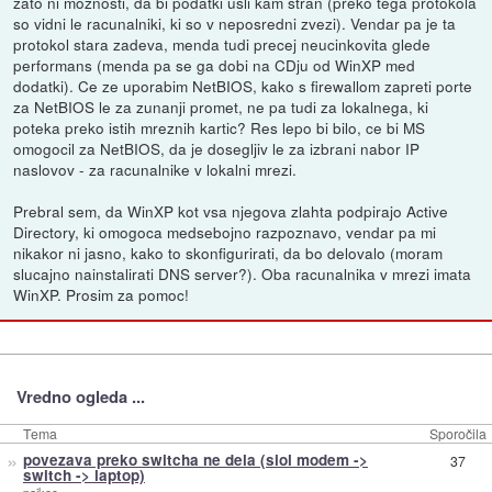
zato ni moznosti, da bi podatki usli kam stran (preko tega protokola
so vidni le racunalniki, ki so v neposredni zvezi). Vendar pa je ta
protokol stara zadeva, menda tudi precej neucinkovita glede
performans (menda pa se ga dobi na CDju od WinXP med
dodatki). Ce ze uporabim NetBIOS, kako s firewallom zapreti porte
za NetBIOS le za zunanji promet, ne pa tudi za lokalnega, ki
poteka preko istih mreznih kartic? Res lepo bi bilo, ce bi MS
omogocil za NetBIOS, da je dosegljiv le za izbrani nabor IP
naslovov - za racunalnike v lokalni mrezi.
Prebral sem, da WinXP kot vsa njegova zlahta podpirajo Active
Directory, ki omogoca medsebojno razpoznavo, vendar pa mi
nikakor ni jasno, kako to skonfigurirati, da bo delovalo (moram
slucajno nainstalirati DNS server?). Oba racunalnika v mrezi imata
WinXP. Prosim za pomoc!
Vredno ogleda ...
Tema
Sporočila
»
povezava preko switcha ne dela (siol modem ->
37
switch -> laptop)
pajkec