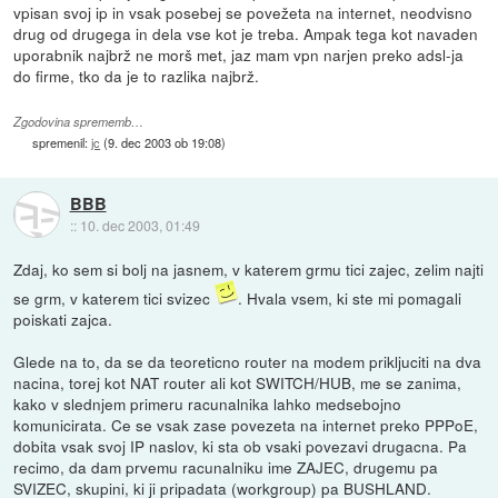
vpisan svoj ip in vsak posebej se povežeta na internet, neodvisno
drug od drugega in dela vse kot je treba. Ampak tega kot navaden
uporabnik najbrž ne morš met, jaz mam vpn narjen preko adsl-ja
do firme, tko da je to razlika najbrž.
Zgodovina sprememb…
spremenil:
jc
(
9. dec 2003 ob 19:08
)
BBB
::
10. dec 2003, 01:49
Zdaj, ko sem si bolj na jasnem, v katerem grmu tici zajec, zelim najti
se grm, v katerem tici svizec
. Hvala vsem, ki ste mi pomagali
poiskati zajca.
Glede na to, da se da teoreticno router na modem prikljuciti na dva
nacina, torej kot NAT router ali kot SWITCH/HUB, me se zanima,
kako v slednjem primeru racunalnika lahko medsebojno
komunicirata. Ce se vsak zase povezeta na internet preko PPPoE,
dobita vsak svoj IP naslov, ki sta ob vsaki povezavi drugacna. Pa
recimo, da dam prvemu racunalniku ime ZAJEC, drugemu pa
SVIZEC, skupini, ki ji pripadata (workgroup) pa BUSHLAND.