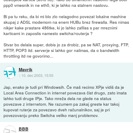
ppp0 vmesnik in ne eth0, ki je lahko na stalnem naslovu.
Bi pa tu reku, da bi mi blo zlo nelagodno povezat lokalne mashine
skupaj z ADSL modemom na enem HUBu brez firewalla. Res nimas
nikjer kake prastare 486tke, ki jo lahko zafilas s par mreznimi
karticami in zaposlis namesto switcha/routerja ?
Stvar bo delala super, dobis jo za drobiz, pa se NAT, proxying, FTP,
HTTP, POP3 itd. serverje si lahko gor nalimas, da o bandwidth
throttling itd ne govorimo...
Mavrik
::
10. dec 2003, 15:55
Jap, enako je tudi pri Windowsih. Če maš recimo XPje vidiš da je
Local Area Connection in internet povezava čist drugo, zato imata
lahko tudi druge IPje. Tako mreža dela ne glede na status
povezave z internetom. Ne razumem pa zakaj greste kar takoj
kupovat ruterje za povezavo dveh računalnikov, saj je pri
povezovanju preko Switcha veliko manj problemov.
BBB